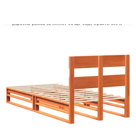
Поемете по модерния път към изграждането на
една страхотна спалня с тази класическа
дървена рамка за легло! Тя ще бъде практично и
декоративно допълнение към всяка спалня.
Здрав и стабилен материал: Масивната борова
дървесина е известна със своята здравина и
издръжливост. Нейните прави зърна и
отличителни възли допринасят за рустик чара
ѝ.Ламели за оптимална опора: Рамката на
леглото е пълна с ламели, за да предложи
нужните опора и дишане за вашия
матрак.Отлична опора: Таблата на рамката за
легло ви осигурява отлична опора за гърба,
когато седите в леглото, за да четете или гледате
телевизия.Стабилни и издръжливи крака: Това
дървено легло се поддържа от здрави крака,
осигуряващи стабилност, безопасност и
твърдост. Добре е да се знае:Тази рамка за легло
разполага с дизайн с ламели и включва
ламелите.Към това легло не е включен матрак.
Ние предлагаме разнообразна селекция от
матраци. Можете да проверите нашия магазин
за подходящ матрак.