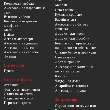
тела
Комплекти мебели
Мебели
Аксесоари за паравани за
Осветление
стая
Кухня и хранене
Външни мебели
Басейн и спа
Колички и островни
Аксесоари за битова
шкафове
техника
Маси
Домакински уреди
Пейки
Домакински пособия
Легла и аксесоари
Безопасност при пожар,
Аксесоари за дивани
наводнение и обгазяване
Аксесоари за маси
Аксесоари за столове
Спално бельо и артикули
Футони
Озеленяване
Двор и градина
Възрастни
Аксесоари за камини и
Еротика
печки на дърва
Камини
Спорт и фитнес
Чадъри за дъжд
Атлетика
Аварийна готовност
Фитнес и упражнения
Аксесоари за пушачи
Отдих на открито
Отдих на открито
За майстора
Игри на закрито
Строителни консумативи