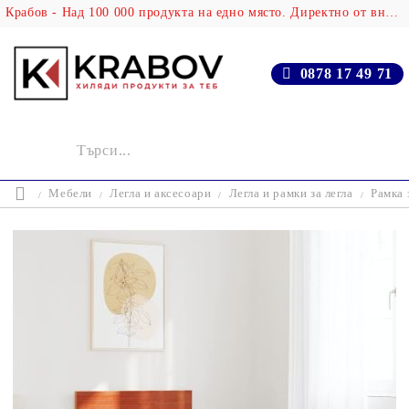
Крабов - Над 100 000 продукта на едно място. Директно от вносителя!
0878 17 49 71
Мебели
Легла и аксесоари
Легла и рамки за легла
Рамка 