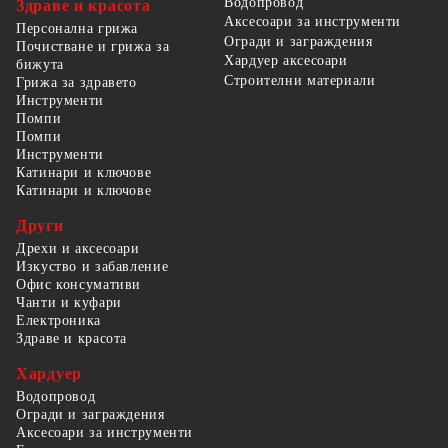
Водопровод
Здраве и красота
Аксесоари за инструменти
Персонална грижа
Огради и заграждения
Почистване и грижа за
Хардуер аксесоари
бижута
Строителни материали
Грижа за здравето
Инструменти
Помпи
Помпи
Инструменти
Катинари и ключове
Катинари и ключове
Други
Дрехи и аксесоари
Изкуство и забавление
Офис консумативи
Чанти и куфари
Електроника
Здраве и красота
Хардуер
Водопровод
Огради и заграждения
Аксесоари за инструменти