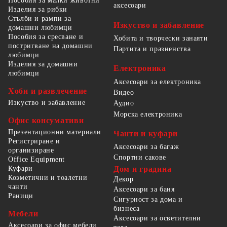
Пособия за малки животни
аксесоари
Изделия за рибки
Стълби и рампи за
Изкуство и забавление
домашни любимци
Пособия за сресване и
Хобита и творчески занаяти
постригване на домашни
Партита и празненства
любимци
Изделия за домашни
Електроника
любимци
Аксесоари за електроника
Хоби и развлечение
Видео
Изкуство и забавление
Аудио
Морска електроника
Офис консумативи
Презентационни материали
Чанти и куфари
Регистриране и
Аксесоари за багаж
организиране
Спортни сакове
Office Equipment
Куфари
Дом и градина
Козметични и тоалетни
Декор
чанти
Аксесоари за баня
Раници
Сигурност за дома и
бизнеса
Мебели
Аксесоари за осветителни
Аксесоари за офис мебели