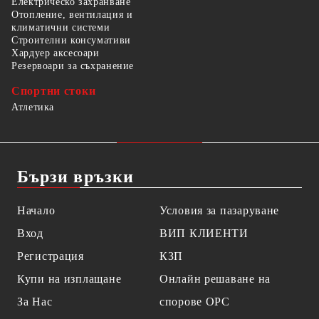
Електрическо захранване
Отопление, вентилация и
климатични системи
Строителни консумативи
Хардуер аксесоари
Резервоари за съхранение
Спортни стоки
Атлетика
Бързи връзки
Начало
Условия за пазаруване
Вход
ВИП КЛИЕНТИ
Регистрация
КЗП
Купи на изплащане
Онлайн решаване на
За Нас
спорове OPC