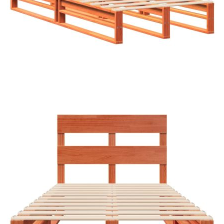
Време за доставка: 5 до 9 дни
Безплатна доставка до адрес при плащане по банков път
Цвят:
Восъчнокафяв
Материал:
Масивна борова дървесина
Размери:
202 x 90 x 82 см (Д x Ш x В)
EAN code:
8721102852718
Размери на подходящ
90 x 200 см (Ш x Д) (матракът не е
матрак:
включен)
Материал на ламела:
Шперплат
Купи на изплащане
Credit calculator
Рамка за легло без матрак, восъчнокафяво, 90x200 см,
бор масив
Please select credit institution