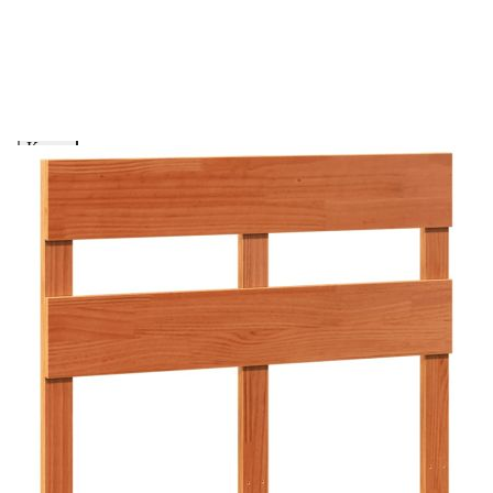
вноски на кредита.
Предоставената таблица е с информационна цел.
Добавете продукта в количката си с бутона "Добави в
количката" и при поръчка ще можете да изберете броя
вноски на кредита.
Когато плащате с NewPay, всъщност NewPay плаща
поръчката Ви вместо Вас. Вие я получавате и
разполагате с три начина да я платите към тях:
Отложено до 30 дни от момента на изпращане на
поръчката без оскъпяване. За покупки на стойност до
400 лв. / €204,52
Плащане на 4 вноски. Заплащате 20% от стойността на
поръчката си на момента с карта. Останалата сума се
разделя на 3 равни месечни вноски без оскъпяване. За
покупки на стойност до 1000 лв. / €511.31
Плащане на 6 вноски. Стойността на поръчката се
разпределя в 6 равни месечни вноски с оскъпяване. За
покупки на стойност до 2000 лв. / €1022.61