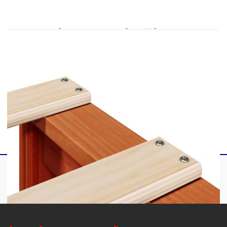
Цвят: Восъчнокафяв
Материал: Масивна борова дървесина
Материал на ламела: Шперплат
Размери: 202 x 90 x 82 см (Д x Ш x В)
Размери на подходящ матрак: 90 x 200 см
(Ш x Д) (матракът не е включен)
Необходим е монтаж