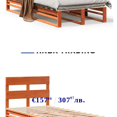
Tweet
Сподели
Рамка за легло без матрак,
восъчнокафяво, 90x200 см, бор
масив
€157
307
07
лв.
00
В наличност: 43 бр.