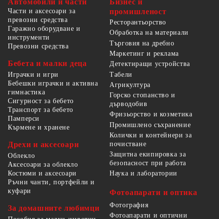
Автомобили и части
Бизнес и
Части и аксесоари за
промишленост
превозни средства
Ресторантьорство
Гаражно оборудване и
Обработка на материали
инструменти
Търговия на дребно
Превозни средства
Маркетинг и реклама
Бебета и малки деца
Детектиращи устройства
Табели
Играчки и игри
Бебешки играчки и активна
Агрикултура
гимнастика
Горско стопанство и
Сигурност за бебето
дърводобив
Транспорт за бебето
Фризьорство и козметика
Памперси
Промишлено съхранение
Кърмене и хранене
Колички и контейнери за
Дрехи и аксесоари
почистване
Защитна екипировка за
Облекло
безопасност при работа
Аксесоари за облекло
Костюми и аксесоари
Наука и лаборатории
Ръчни чанти, портфейли и
куфари
Фотоапарати и оптика
Фотография
За домашните любимци
Фотоапарати и оптични