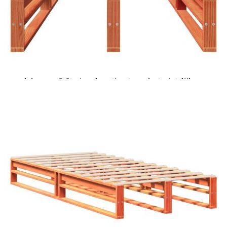
Цена на продукта:
€157.00
Extraction of information from credit institutions
Предоставената таблица е с информационна цел.
Добавете продукта в количката си с бутона "Добави в
количката" и при поръчка ще можете да изберете броя
вноски на кредита.
Acest tabel are caracter informativ. Adăugați produsul în
coșul de cumpărături unde veți putea selecta detaliile
cererii de creditare.
Предоставената таблица е с информационна цел.
Добавете продукта в количката си с бутона "Добави в
количката" и при поръчка ще можете да изберете броя
вноски на кредита.
Предоставената таблица е с информационна цел.
Добавете продукта в количката си с бутона "Добави в
количката" и при поръчка ще можете да изберете броя
вноски на кредита.
Предоставената таблица е с информационна цел.
Добавете продукта в количката си с бутона "Добави в
количката" и при поръчка ще можете да изберете броя