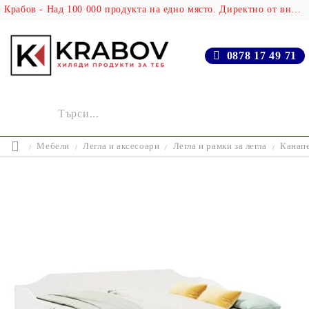
Крабов - Над 100 000 продукта на едно място. Директно от вносителя!
0878 17 49 71
Мебели
Легла и аксесоари
Легла и рамки за легла
Канапе