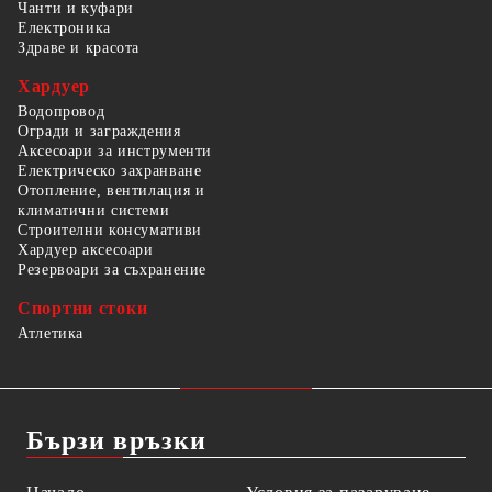
Чанти и куфари
Електроника
Здраве и красота
Хардуер
Водопровод
Огради и заграждения
Аксесоари за инструменти
Електрическо захранване
Отопление, вентилация и
климатични системи
Строителни консумативи
Хардуер аксесоари
Резервоари за съхранение
Спортни стоки
Атлетика
Бързи връзки