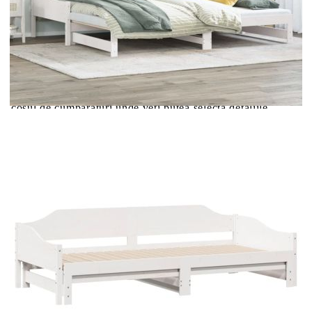
Цена на продукта:
€231.00
Extraction of information from credit institutions
Предоставената таблица е с информационна цел.
Добавете продукта в количката си с бутона "Добави в
количката" и при поръчка ще можете да изберете броя
вноски на кредита.
Acest tabel are caracter informativ. Adăugați produsul în
coșul de cumpărături unde veți putea selecta detaliile
cererii de creditare.
Предоставената таблица е с информационна цел.
Добавете продукта в количката си с бутона "Добави в
количката" и при поръчка ще можете да изберете броя
вноски на кредита.
Предоставената таблица е с информационна цел.
Добавете продукта в количката си с бутона "Добави в
количката" и при поръчка ще можете да изберете броя
вноски на кредита.
Предоставената таблица е с информационна цел.
Добавете продукта в количката си с бутона "Добави в
количката" и при поръчка ще можете да изберете броя