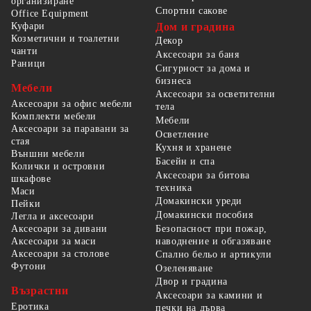
организиране
Спортни сакове
Office Equipment
Куфари
Дом и градина
Козметични и тоалетни
Декор
чанти
Аксесоари за баня
Раници
Сигурност за дома и
бизнеса
Мебели
Аксесоари за осветителни
Аксесоари за офис мебели
тела
Комплекти мебели
Мебели
Аксесоари за паравани за
Осветление
стая
Кухня и хранене
Външни мебели
Басейн и спа
Колички и островни
Аксесоари за битова
шкафове
техника
Маси
Домакински уреди
Пейки
Домакински пособия
Легла и аксесоари
Безопасност при пожар,
Аксесоари за дивани
наводнение и обгазяване
Аксесоари за маси
Аксесоари за столове
Спално бельо и артикули
Футони
Озеленяване
Двор и градина
Възрастни
Аксесоари за камини и
Еротика
печки на дърва