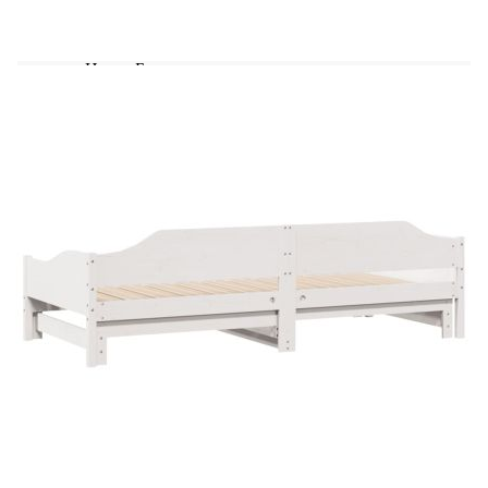
легло. Ние предлагаме разнообразна селекция
от матраци. Можете да проверите нашия
магазин за подходящи матраци.
Цвят: Бял
Материал: Масивна борова дървесина
Размери (неразгънато): 207,5 x 92 x 62 см
(Д x Ш x В)
Размери (разгънато): 207,5 x 184 x 62 см (Д
x Ш x В)
Размери на подходящ матрак: 90 x 200 см
(Ш x Д)
Свободна височина под леглото: 21 см
Необходими: 2 x матрака (не са включени)
Необходим е монтаж