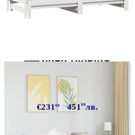
Tweet
Сподели
Канапе с изтеглящо разтегателно
легло бяло 90x200 см бор масив
€231
451
80
лв.
00
В наличност: 8 бр.