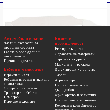
Автомобили и части
Бизнес и
Части и аксесоари за
промишленост
превозни средства
Ресторантьорство
Гаражно оборудване и
Обработка на материали
инструменти
Търговия на дребно
Превозни средства
Маркетинг и реклама
Бебета и малки деца
Детектиращи устройства
Табели
Играчки и игри
Бебешки играчки и активна
Агрикултура
гимнастика
Горско стопанство и
Сигурност за бебето
дърводобив
Транспорт за бебето
Фризьорство и козметика
Памперси
Промишлено съхранение
Кърмене и хранене
Колички и контейнери за
почистване