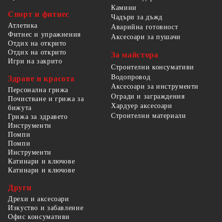
Камини
Спорт и фитнес
Чадъри за дъжд
Атлетика
Аварийна готовност
Фитнес и упражнения
Аксесоари за пушачи
Отдих на открито
Отдих на открито
За майстора
Игри на закрито
Строителни консумативи
Водопровод
Здраве и красота
Аксесоари за инструменти
Персонална грижа
Огради и заграждения
Почистване и грижа за
Хардуер аксесоари
бижута
Строителни материали
Грижа за здравето
Инструменти
Помпи
Помпи
Инструменти
Катинари и ключове
Катинари и ключове
Други
Дрехи и аксесоари
Изкуство и забавление
Офис консумативи