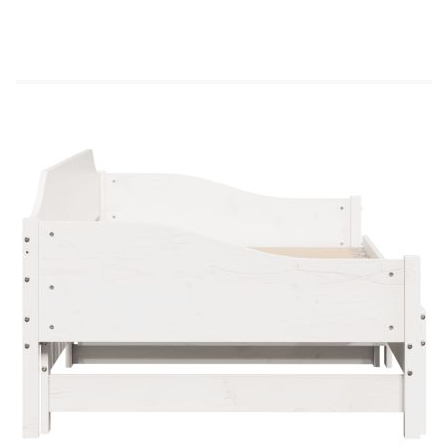
Това канапе 2-в-1 с изтеглящо разтегателно
легло, което служи едновременно като диван и
легло, е практично и атрактивно допълнение
към вашата всекидневна или спалня. Стабилна
и дълготрайна рамка: Масивната борова
дървесина е известна със своята здравина и
издръжливост. Нейните прави зърна и
отличителни възли допринасят за рустик чара
ѝ.Ламели за оптимална опора: Диванът е
снабден с ламели, за да предложи основна
опора и дишане на вашия матрак.Функционална
мебел: Канапето функционира като диван през
деня и лесно се превръща в двойно легло през
нощта чрез издърпване на механизма за
изтеглящо разтегателно легло, осигурявайки
удобно решение за настаняване на гости и
увеличаване на пространството.Допълнително
място за съхранение: За удобство леглото има
допълнително пространство отдолу, за да държи
кутиите ви за съхранение далеч от погледа.
Добре е да се знае:Тази рамка за легло разполага
с дизайн с ламели и включва
ламелите.Матраците не са включени в това