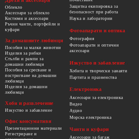
Дрехи и аксесоари
Защитна екипировка за
Облекло
безопасност при работа
Аксесоари за облекло
Костюми и аксесоари
Наука и лаборатории
Ръчни чанти, портфейли и
куфари
Фотоапарати и оптика
Фотография
За домашните любимци
Фотоапарати и оптични
Пособия за малки животни
аксесоари
Изделия за рибки
Стълби и рампи за
Изкуство и забавление
домашни любимци
Пособия за сресване и
Хобита и творчески занаяти
постригване на домашни
Партита и празненства
любимци
Изделия за домашни
Електроника
любимци
Аксесоари за електроника
Хоби и развлечение
Видео
Изкуство и забавление
Аудио
Морска електроника
Офис консумативи
Презентационни материали
Чанти и куфари
Регистриране и
Аксесоари за багаж