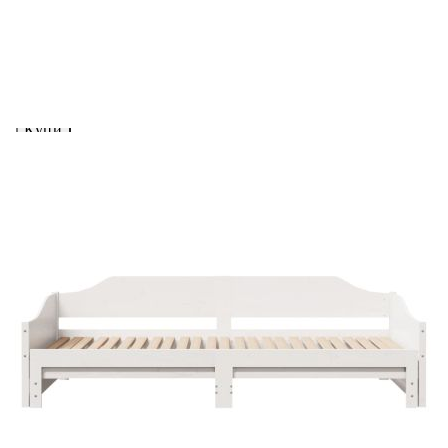
вноски на кредита.
Предоставената таблица е с информационна цел.
Добавете продукта в количката си с бутона "Добави в
количката" и при поръчка ще можете да изберете броя
вноски на кредита.
Когато плащате с NewPay, всъщност NewPay плаща
поръчката Ви вместо Вас. Вие я получавате и
разполагате с три начина да я платите към тях:
Отложено до 30 дни от момента на изпращане на
поръчката без оскъпяване. За покупки на стойност до
400 лв. / €204,52
Плащане на 4 вноски. Заплащате 20% от стойността на
поръчката си на момента с карта. Останалата сума се
разделя на 3 равни месечни вноски без оскъпяване. За
покупки на стойност до 1000 лв. / €511.31
Плащане на 6 вноски. Стойността на поръчката се
разпределя в 6 равни месечни вноски с оскъпяване. За
покупки на стойност до 2000 лв. / €1022.61