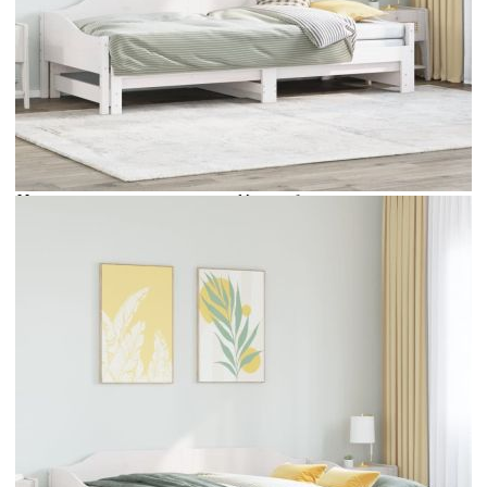
Време за доставка: 5 до 9 дни
Безплатна доставка до адрес при плащане по банков път
Цвят:
Бял
Материал:
Масивна борова дървесина
EAN code:
8721102853814
Размери на подходящ матрак:
90 x 200 см (Ш x Д)
Необходими:
2 x матрака (не са включени)
Свободна височина под леглото:
21 см
Размери (неразгънато):
207,5 x 92 x 62 см (Д x Ш x В)
Размери (разгънато):
207,5 x 184 x 62 см (Д x Ш x В)
Купи на изплащане
Credit calculator
Канапе с изтеглящо разтегателно легло бяло 90x200 см
бор масив
Please select credit institution