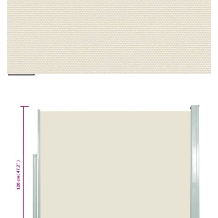
Please select credit institution
Цена на продукта:
€75.00
Extraction of information from credit institutions
Предоставената таблица е с информационна цел.
Добавете продукта в количката си с бутона "Добави в
количката" и при поръчка ще можете да изберете броя
вноски на кредита.
Acest tabel are caracter informativ. Adăugați produsul în
coșul de cumpărături unde veți putea selecta detaliile
cererii de creditare.
Предоставената таблица е с информационна цел.
Добавете продукта в количката си с бутона "Добави в
количката" и при поръчка ще можете да изберете броя
вноски на кредита.
Предоставената таблица е с информационна цел.
Добавете продукта в количката си с бутона "Добави в
количката" и при поръчка ще можете да изберете броя
вноски на кредита.
Предоставената таблица е с информационна цел.