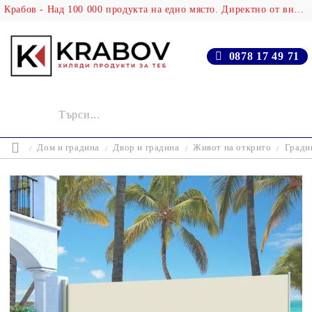
Крабов - Над 100 000 продукта на едно място. Директно от вносителя!
0878 17 49 71
Дом и градина
Двор и градина
Живот на открито
Гради