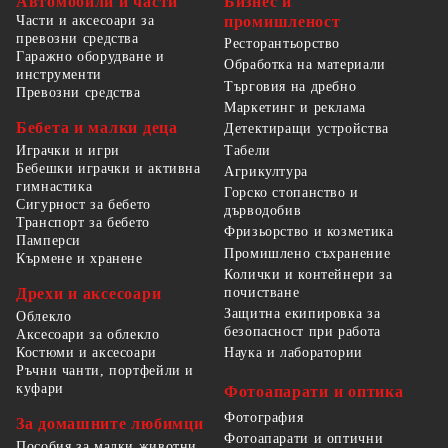
Автомобили и части
Бизнес и
Части и аксесоари за
промишленост
превозни средства
Ресторантьорство
Гаражно оборудване и
Обработка на материали
инструменти
Търговия на дребно
Превозни средства
Маркетинг и реклама
Бебета и малки деца
Детектиращи устройства
Табели
Играчки и игри
Бебешки играчки и активна
Агрикултура
гимнастика
Горско стопанство и
Сигурност за бебето
дърводобив
Транспорт за бебето
Фризьорство и козметика
Памперси
Промишлено съхранение
Кърмене и хранене
Колички и контейнери за
Дрехи и аксесоари
почистване
Защитна екипировка за
Облекло
безопасност при работа
Аксесоари за облекло
Костюми и аксесоари
Наука и лаборатории
Ръчни чанти, портфейли и
куфари
Фотоапарати и оптика
Фотография
За домашните любимци
Фотоапарати и оптични
Пособия за малки животни