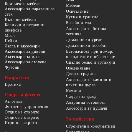
Комплекти мебели
Мебели
Аксесоари за паравани за
Осветление
стая
Кухня и хранене
Външни мебели
Басейн и спа
Колички и островни
Аксесоари за битова
шкафове
техника
Маси
Домакински уреди
Пейки
Домакински пособия
Легла и аксесоари
Безопасност при пожар,
Аксесоари за дивани
наводнение и обгазяване
Аксесоари за маси
Аксесоари за столове
Спално бельо и артикули
Футони
Озеленяване
Двор и градина
Възрастни
Аксесоари за камини и
Еротика
печки на дърва
Камини
Спорт и фитнес
Чадъри за дъжд
Атлетика
Аварийна готовност
Фитнес и упражнения
Аксесоари за пушачи
Отдих на открито
Отдих на открито
За майстора
Игри на закрито
Строителни консумативи