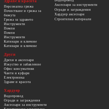
Водопровод
Здраве и красота
Аксесоари за инструменти
Персонална грижа
Огради и заграждения
Почистване и грижа за
Хардуер аксесоари
бижута
Строителни материали
Грижа за здравето
Инструменти
Помпи
Помпи
Инструменти
Катинари и ключове
Катинари и ключове
Други
Дрехи и аксесоари
Изкуство и забавление
Офис консумативи
Чанти и куфари
Електроника
Здраве и красота
Хардуер
Водопровод
Огради и заграждения
Аксесоари за инструменти