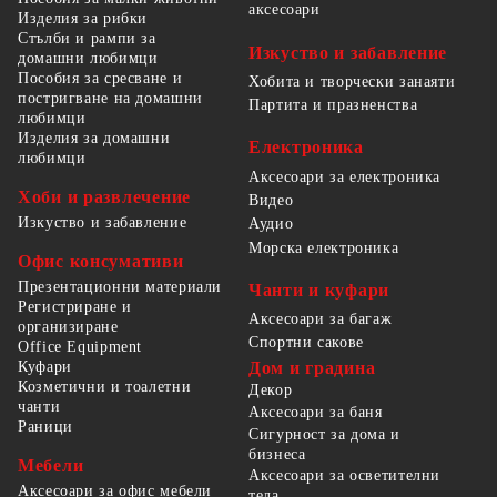
аксесоари
Изделия за рибки
Стълби и рампи за
Изкуство и забавление
домашни любимци
Пособия за сресване и
Хобита и творчески занаяти
постригване на домашни
Партита и празненства
любимци
Изделия за домашни
Електроника
любимци
Аксесоари за електроника
Хоби и развлечение
Видео
Изкуство и забавление
Аудио
Морска електроника
Офис консумативи
Презентационни материали
Чанти и куфари
Регистриране и
Аксесоари за багаж
организиране
Спортни сакове
Office Equipment
Куфари
Дом и градина
Козметични и тоалетни
Декор
чанти
Аксесоари за баня
Раници
Сигурност за дома и
бизнеса
Мебели
Аксесоари за осветителни
Аксесоари за офис мебели
тела