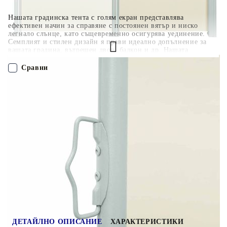
Нашата градинска тента с голям екран представлява
ефективен начин за справяне с постоянен вятър и ниско
легнало слънце, като същевременно осигурява уединение.
Семплият и стилен дизайн я прави идеално допълнение за
вашата градина, вътрешен двор, балкон и др. Нашата
странична тента има функция за автоматично прибиране,
като ширината ѝ може да се регулира до 300 см. Външната
Сравни
повърхност е изработена от полиестер, устойчив на
ултравиолетови лъчи, износване и влага. Доставката включва
също и монтажни аксесоари.
GPSR
ПОРЪЧАЙ БЕЗ РЕГИСТРАЦИЯ
Наш представител ще се свърже с Вас в рамките на работния ден!
45360
5.470
кг
Оцени продукта
ДЕТАЙЛНО ОПИСАНИЕ
ХАРАКТЕРИСТИКИ