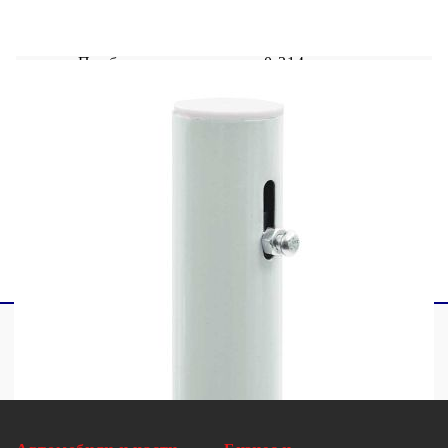
Височина на стоманените прътове: 117/80
см
Прибираща се дължина: 0-314 см
Клас на устойчивост на вятъра: 28 км/ч
Устойчивост на UV лъчи, износване и
влага
Включени монтажни аксесоари
GPSR