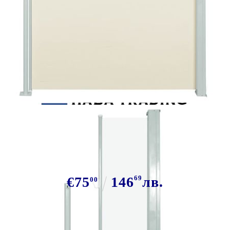
Tweet
Сподели
Прибираща се странична тента,
117x314 см, кремава
€75
146
69
лв.
00
В наличност: 25 бр.