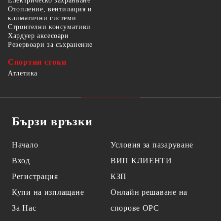
Електрическо захранване
Отопление, вентилация и
климатични системи
Строителни консумативи
Хардуер аксесоари
Резервоари за съхранение
Спортни стоки
Атлетика
Бързи връзки
Начало
Условия за пазаруване
Вход
ВИП КЛИЕНТИ
Регистрация
КЗП
Купи на изплащане
Онлайн решаване на
За Нас
спорове OPC