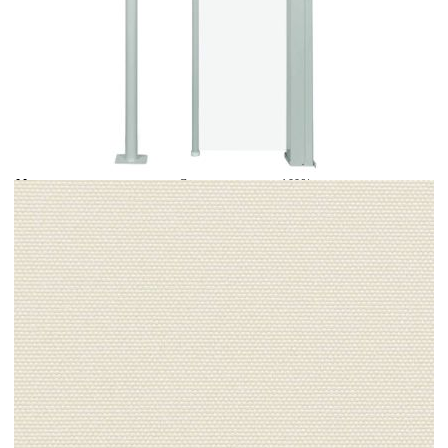
Време за доставка: 5 до 9 дни
Безплатна доставка до адрес при плащане по банков път
Цвят:
Зеленисто сиво, кремаво
Материал:
Стоманена рамка, 100% полиестерен
текстил с PU покритие
Размери:
314 х 117 см (Ш x В)
EAN code:
8718475712145
Тегло на текстила:
50 г/м²
Прибираща се дължина:
0-314 см
Височина на стоманените
117/80 см
прътове:
Клас на устойчивост на
28 км/ч
вятъра:
Купи на изплащане
Credit calculator
Прибираща се странична тента, 117x314 см, кремава