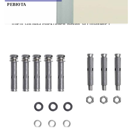
РЕВЮТА
Нашата градинска тента с голям екран
представлява ефективен начин за справяне с
постоянен вятър и ниско легнало слънце, като
същевременно осигурява уединение. Семплият
и стилен дизайн я прави идеално допълнение за
вашата градина, вътрешен двор, балкон и др.
Нашата странична тента има функция за
автоматично прибиране, като ширината ѝ може
да се регулира до 300 см. Външната повърхност
е изработена от полиестер, устойчив на
ултравиолетови лъчи, износване и влага.
Доставката включва също и монтажни
аксесоари.
Цвят: Зеленисто сиво, кремаво
Материал: Стоманена рамка, 100%
полиестерен текстил с PU покритие
Тегло на текстила: 50 г/м²
Размери: 314 х 117 см (Ш x В)