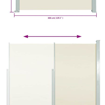
Добавете продукта в количката си с бутона "Добави в
количката" и при поръчка ще можете да изберете броя
вноски на кредита.
Предоставената таблица е с информационна цел.
Добавете продукта в количката си с бутона "Добави в
количката" и при поръчка ще можете да изберете броя
вноски на кредита.
Когато плащате с NewPay, всъщност NewPay плаща
поръчката Ви вместо Вас. Вие я получавате и
разполагате с три начина да я платите към тях:
Отложено до 30 дни от момента на изпращане на
поръчката без оскъпяване. За покупки на стойност до
400 лв. / €204,52
Плащане на 4 вноски. Заплащате 20% от стойността на
поръчката си на момента с карта. Останалата сума се
разделя на 3 равни месечни вноски без оскъпяване. За
покупки на стойност до 1000 лв. / €511.31
Плащане на 6 вноски. Стойността на поръчката се
разпределя в 6 равни месечни вноски с оскъпяване. За
покупки на стойност до 2000 лв. / €1022.61