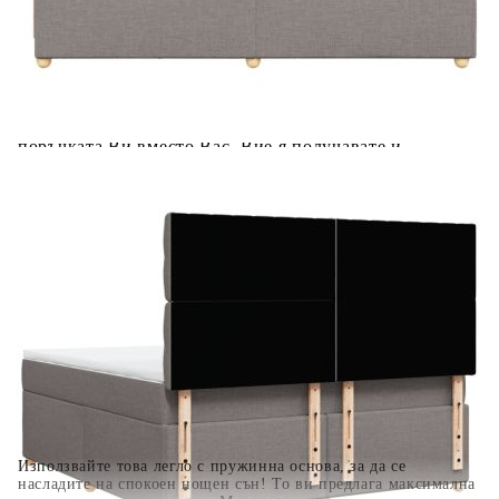
Предоставената таблица е с информационна цел.
Добавете продукта в количката си с бутона "Добави в
количката" и при поръчка ще можете да изберете броя
вноски на кредита.
Когато плащате с NewPay, всъщност NewPay плаща
поръчката Ви вместо Вас. Вие я получавате и
разполагате с три начина да я платите към тях:
Отложено до 30 дни от момента на изпращане на
поръчката без оскъпяване. За покупки на стойност до
400 лв. / €204,52
Плащане на 4 вноски. Заплащате 20% от стойността на
поръчката си на момента с карта. Останалата сума се
разделя на 3 равни месечни вноски без оскъпяване. За
покупки на стойност до 1000 лв. / €511.31
Плащане на 6 вноски. Стойността на поръчката се
разпределя в 6 равни месечни вноски с оскъпяване. За
покупки на стойност до 2000 лв. / €1022.61
Използвайте това легло с пружинна основа, за да се
насладите на спокоен нощен сън! То ви предлага максимална