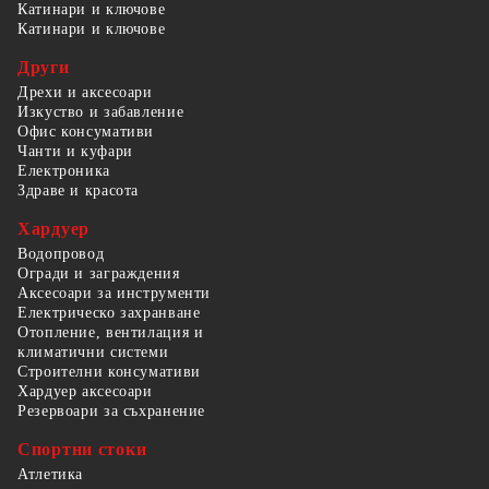
Катинари и ключове
Катинари и ключове
Други
Дрехи и аксесоари
Изкуство и забавление
Офис консумативи
Чанти и куфари
Електроника
Здраве и красота
Хардуер
Водопровод
Огради и заграждения
Аксесоари за инструменти
Електрическо захранване
Отопление, вентилация и
климатични системи
Строителни консумативи
Хардуер аксесоари
Резервоари за съхранение
Спортни стоки
Атлетика