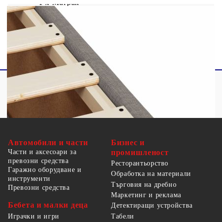
1 x Матрак
1 х Топ матрак
Автомобили и части
Бизнес и
Части и аксесоари за
промишленост
превозни средства
Ресторантьорство
Гаражно оборудване и
Обработка на материали
инструменти
Търговия на дребно
Превозни средства
Маркетинг и реклама
Бебета и малки деца
Детектиращи устройства
Табели
Играчки и игри