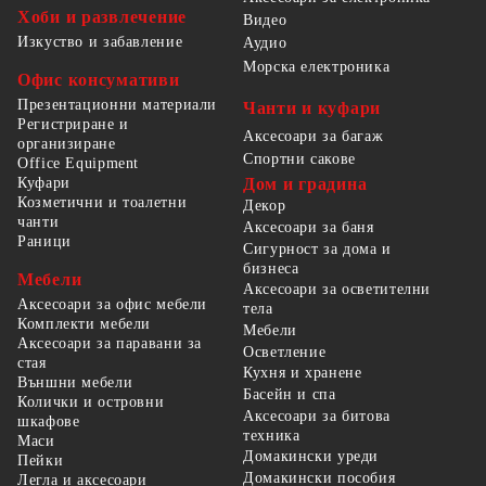
Хоби и развлечение
Видео
Изкуство и забавление
Аудио
Морска електроника
Офис консумативи
Презентационни материали
Чанти и куфари
Регистриране и
Аксесоари за багаж
организиране
Спортни сакове
Office Equipment
Куфари
Дом и градина
Козметични и тоалетни
Декор
чанти
Аксесоари за баня
Раници
Сигурност за дома и
бизнеса
Мебели
Аксесоари за осветителни
Аксесоари за офис мебели
тела
Комплекти мебели
Мебели
Аксесоари за паравани за
Осветление
стая
Кухня и хранене
Външни мебели
Басейн и спа
Колички и островни
Аксесоари за битова
шкафове
техника
Маси
Домакински уреди
Пейки
Домакински пособия
Легла и аксесоари