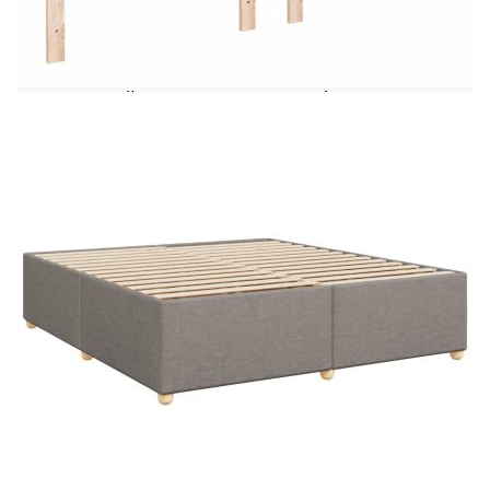
да се насладите на спокоен нощен сън! То ви
предлага максимална релаксация и приятен сън.
Мек и издръжлив материал: Полиестерната
тъкан съчетава мекота, дишане и издръжливост,
осигурявайки ви максимален комфорт и
уют.Матрак с джобни пружини: Този матрак с
джобни пружини има индивидуални джобни
пружини, които работят независимо, за да
осигурят персонализирана поддръжка,
реагирайки само на натиск във всяка област.
Този дизайн предотвратява „навиването“ и
намалява преноса на движение в сравнение с
традиционните матраци с отворена спирала.
Всяка джобна пружина поддържа тялото
индивидуално.Регулируема по височина табла:
Таблата е регулируема по височина, за да
отговаря на вашите предпочитания.Удобен топ
матрак: Този топ матрак подобрява поддръжката
и комфорта с меката си, дишаща повърхност,
като същевременно удължава живота на вашия
матрак. Сваляемият калъф позволява лесно
пране, което прави поддръжката изключително
лесна.Ламти за оптимална опора: Рамката на
леглото е с ламели, които осигуряват