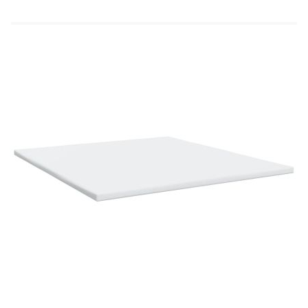
Материал: Текстил (100% полиестер)
Материал за пълнеж: Покет пружини, пяна
Твърдост: Средна
Размери: 180 x 200 x 20 см (Ш x Д x В)
Топ матрак:
Цвят: Бял
Материал: Текстил (100% полиестер)
Материал на пълнежа: Пяна
Размери: 180 x 200 x 5 см (Ш x Д x В)
Калъфът се сваля и пере в перална машина
Доставката съдържа:
1 x Рамка за легло
1 x Табла