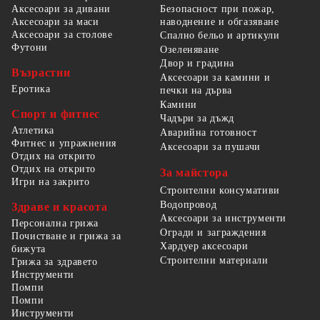
Безопасност при пожар,
Аксесоари за дивани
наводнение и обгазяване
Аксесоари за маси
Аксесоари за столове
Спално бельо и артикули
Футони
Озеленяване
Двор и градина
Възрастни
Аксесоари за камини и
Еротика
печки на дърва
Камини
Спорт и фитнес
Чадъри за дъжд
Атлетика
Аварийна готовност
Фитнес и упражнения
Аксесоари за пушачи
Отдих на открито
Отдих на открито
За майстора
Игри на закрито
Строителни консумативи
Водопровод
Здраве и красота
Аксесоари за инструменти
Персонална грижа
Огради и заграждения
Почистване и грижа за
Хардуер аксесоари
бижута
Строителни материали
Грижа за здравето
Инструменти
Помпи
Помпи
Инструменти