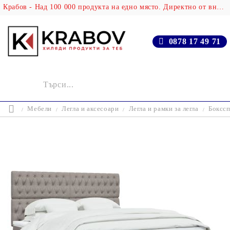
Крабов - Над 100 000 продукта на едно място. Директно от вносителя!
0878 17 49 71
Мебели
Легла и аксесоари
Легла и рамки за легла
Бокссп