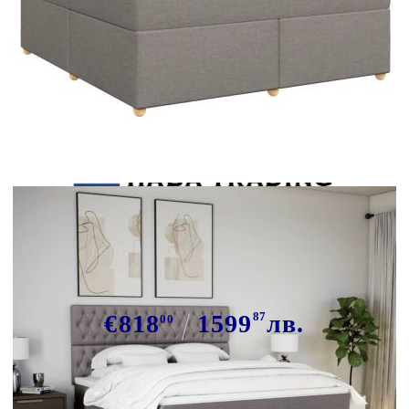
Tweet
Сподели
Боксспринг легло с матрак, таупе,
180x200 см, плат
€818
1599
87
лв.
00
В наличност: 7 бр.