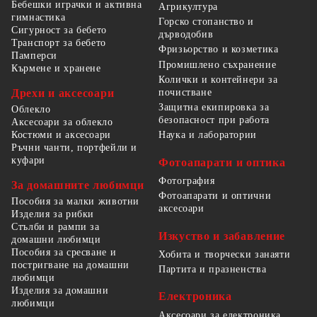
Бебешки играчки и активна
Агрикултура
гимнастика
Горско стопанство и
Сигурност за бебето
дърводобив
Транспорт за бебето
Фризьорство и козметика
Памперси
Промишлено съхранение
Кърмене и хранене
Колички и контейнери за
Дрехи и аксесоари
почистване
Защитна екипировка за
Облекло
безопасност при работа
Аксесоари за облекло
Костюми и аксесоари
Наука и лаборатории
Ръчни чанти, портфейли и
куфари
Фотоапарати и оптика
Фотография
За домашните любимци
Фотоапарати и оптични
Пособия за малки животни
аксесоари
Изделия за рибки
Стълби и рампи за
Изкуство и забавление
домашни любимци
Пособия за сресване и
Хобита и творчески занаяти
постригване на домашни
Партита и празненства
любимци
Изделия за домашни
Електроника
любимци
Аксесоари за електроника