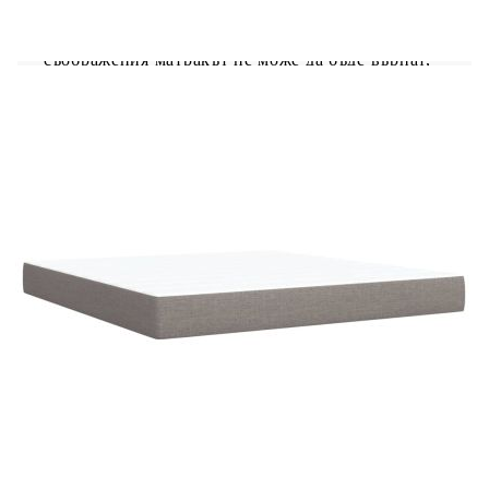
необходимата опора и дишане на вашия матрак.
Полезно е да знаете:Тази рамка за легло е с
ламели и включва ламели.От хигиенни
съображения матракът не може да бъде върнат,
ако опаковката е премахната или отворена.
Рамка за легло с табла:
Цвят: Таупе
Материал: Плат (100% полиестер),
шперплат, инженерно дърво
Размери: 200 x 180 x 140,5/150,5 см (Д x Ш
x В)
Удебелени пластмасови крака
Поддържащи крака от масивна борова
дървесина
Необходим е монтаж
Матрак:
Цвят: Бяло и таупе