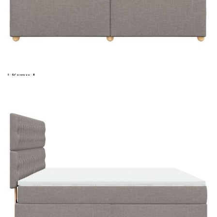
Предоставената таблица е с информационна цел.
Добавете продукта в количката си с бутона "Добави в
количката" и при поръчка ще можете да изберете броя
вноски на кредита.
Acest tabel are caracter informativ. Adăugați produsul în
coșul de cumpărături unde veți putea selecta detaliile
cererii de creditare.
Предоставената таблица е с информационна цел.
Добавете продукта в количката си с бутона "Добави в
количката" и при поръчка ще можете да изберете броя
вноски на кредита.
Предоставената таблица е с информационна цел.
Добавете продукта в количката си с бутона "Добави в
количката" и при поръчка ще можете да изберете броя
вноски на кредита.
Предоставената таблица е с информационна цел.
Добавете продукта в количката си с бутона "Добави в
количката" и при поръчка ще можете да изберете броя
вноски на кредита.