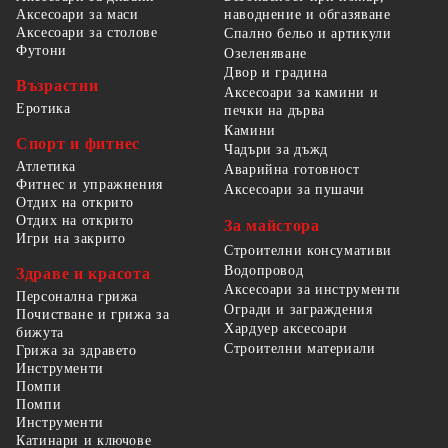
наводнение и обгазяване
Аксесоари за маси
Аксесоари за столове
Спално бельо и артикули
Футони
Озеленяване
Двор и градина
Възрастни
Аксесоари за камини и
Еротика
печки на дърва
Камини
Спорт и фитнес
Чадъри за дъжд
Атлетика
Аварийна готовност
Фитнес и упражнения
Аксесоари за пушачи
Отдих на открито
Отдих на открито
За майстора
Игри на закрито
Строителни консумативи
Водопровод
Здраве и красота
Аксесоари за инструменти
Персонална грижа
Огради и заграждения
Почистване и грижа за
Хардуер аксесоари
бижута
Строителни материали
Грижа за здравето
Инструменти
Помпи
Помпи
Инструменти
Катинари и ключове