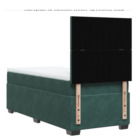
Материал за пълнеж: Покет пружини, пяна
Твърдост: Средна
Размери: 90 x 190 x 20 см (Ш x Д x В)
Топ матрак:
Цвят: Бял
Материал: Текстил (100% полиестер)
Материал на пълнежа: Пяна
Размери: 90 x 190 x 5 см (Ш x Д x В)
Калъфът се сваля и пере в перална машина
Доставката съдържа:
1 x Рамка за легло
1 x Табла
1 x Матрак