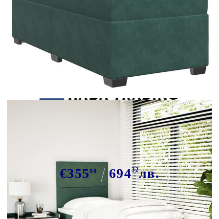
Tweet
Сподели
Боксспринг легло с матрак,
тъмнозелена, 90x190 см, кадифе
€355
694
32
лв.
00
В наличност: 6 бр.