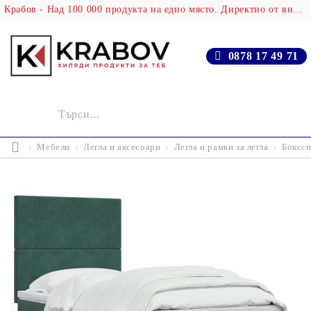
Крабов - Над 100 000 продукта на едно място. Директно от вносителя!
0878 17 49 71
Мебели
Легла и аксесоари
Легла и рамки за легла
Бокссп