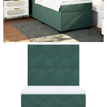
Време за доставка: 5 до 9 дни
Безплатна доставка до адрес при плащане по банков път
Цвят:
Бял
Материал:
Текстил (100% полиестер)
Размери:
90 x 190 x 5 см (Ш x Д x В)
EAN code:
8721102756658
Материал на пълнежа:
Пяна
Материал за пълнеж:
Покет пружини, пяна
Твърдост:
Средна
Купи на изплащане
Credit calculator
Боксспринг легло с матрак, тъмнозелена, 90x190 см,
кадифе
Please select credit institution
Цена на продукта:
€355.00