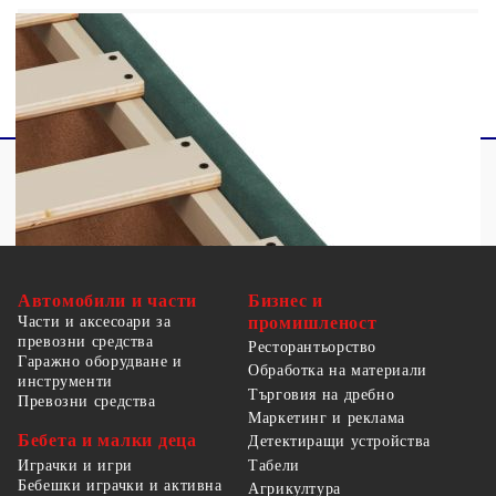
1 х Топ матрак
Автомобили и части
Бизнес и
Части и аксесоари за
промишленост
превозни средства
Ресторантьорство
Гаражно оборудване и
Обработка на материали
инструменти
Търговия на дребно
Превозни средства
Маркетинг и реклама
Бебета и малки деца
Детектиращи устройства
Табели
Играчки и игри
Бебешки играчки и активна
Агрикултура