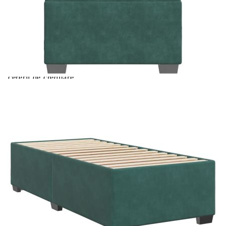
Extraction of information from credit institutions
Предоставената таблица е с информационна цел.
Добавете продукта в количката си с бутона "Добави в
количката" и при поръчка ще можете да изберете броя
вноски на кредита.
Acest tabel are caracter informativ. Adăugați produsul în
coșul de cumpărături unde veți putea selecta detaliile
cererii de creditare.
Предоставената таблица е с информационна цел.
Добавете продукта в количката си с бутона "Добави в
количката" и при поръчка ще можете да изберете броя
вноски на кредита.
Предоставената таблица е с информационна цел.
Добавете продукта в количката си с бутона "Добави в
количката" и при поръчка ще можете да изберете броя
вноски на кредита.
Предоставената таблица е с информационна цел.
Добавете продукта в количката си с бутона "Добави в
количката" и при поръчка ще можете да изберете броя
вноски на кредита.