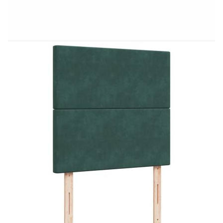
Използвайте това легло с пружинна основа, за
да се насладите на спокоен нощен сън! То ви
предлага максимална релаксация и приятен сън.
Мек и удобен материал: Кадифената материя се
отличава с мека и гладка повърхност, която
осигурява приятно усещане върху кожата,
носейки ви топлина и максимален
комфорт.Матрак с джобни пружини: Този
матрак с джобни пружини има индивидуални
джобни пружини, които работят независимо, за
да осигурят персонализирана поддръжка,
реагирайки само на натиск във всяка област.
Този дизайн предотвратява „навиването“ и
намалява преноса на движение в сравнение с
традиционните матраци с отворена спирала.
Всяка джобна пружина поддържа тялото
индивидуално.Регулируема по височина табла:
Таблата е регулируема по височина, за да
отговаря на вашите предпочитания.Удобен топ
матрак: Този топ матрак подобрява поддръжката
и комфорта с меката си, дишаща повърхност,
като същевременно удължава живота на вашия
матрак. Сваляемият калъф позволява лесно
пране, което прави поддръжката изключително