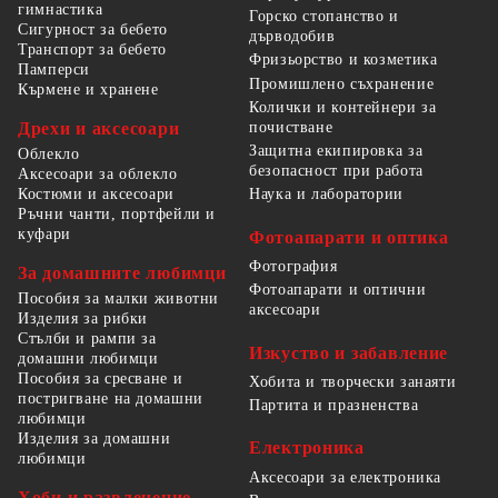
гимнастика
Горско стопанство и
Сигурност за бебето
дърводобив
Транспорт за бебето
Фризьорство и козметика
Памперси
Промишлено съхранение
Кърмене и хранене
Колички и контейнери за
Дрехи и аксесоари
почистване
Защитна екипировка за
Облекло
безопасност при работа
Аксесоари за облекло
Костюми и аксесоари
Наука и лаборатории
Ръчни чанти, портфейли и
куфари
Фотоапарати и оптика
Фотография
За домашните любимци
Фотоапарати и оптични
Пособия за малки животни
аксесоари
Изделия за рибки
Стълби и рампи за
Изкуство и забавление
домашни любимци
Пособия за сресване и
Хобита и творчески занаяти
постригване на домашни
Партита и празненства
любимци
Изделия за домашни
Електроника
любимци
Аксесоари за електроника
Хоби и развлечение