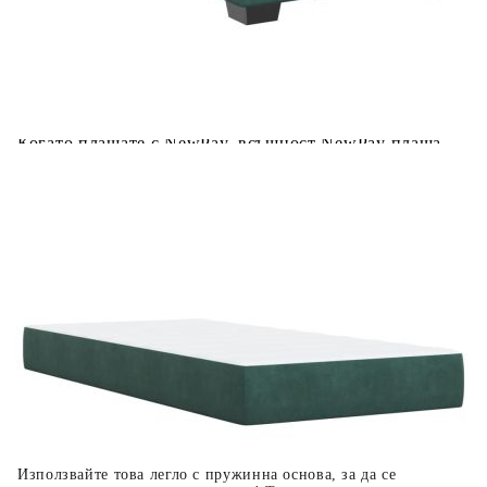
Предоставената таблица е с информационна цел.
Добавете продукта в количката си с бутона "Добави в
количката" и при поръчка ще можете да изберете броя
вноски на кредита.
Когато плащате с NewPay, всъщност NewPay плаща
поръчката Ви вместо Вас. Вие я получавате и
разполагате с три начина да я платите към тях:
Отложено до 30 дни от момента на изпращане на
поръчката без оскъпяване. За покупки на стойност до
400 лв. / €204,52
Плащане на 4 вноски. Заплащате 20% от стойността на
поръчката си на момента с карта. Останалата сума се
разделя на 3 равни месечни вноски без оскъпяване. За
покупки на стойност до 1000 лв. / €511.31
Плащане на 6 вноски. Стойността на поръчката се
разпределя в 6 равни месечни вноски с оскъпяване. За
покупки на стойност до 2000 лв. / €1022.61
Използвайте това легло с пружинна основа, за да се