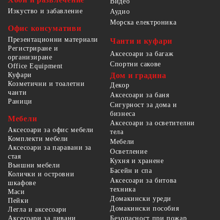
Видео
Изкуство и забавление
Аудио
Морска електроника
Офис консумативи
Презентационни материали
Чанти и куфари
Регистриране и
Аксесоари за багаж
организиране
Спортни сакове
Office Equipment
Куфари
Дом и градина
Козметични и тоалетни
Декор
чанти
Аксесоари за баня
Раници
Сигурност за дома и
бизнеса
Мебели
Аксесоари за осветителни
Аксесоари за офис мебели
тела
Комплекти мебели
Мебели
Аксесоари за паравани за
Осветление
стая
Кухня и хранене
Външни мебели
Басейн и спа
Колички и островни
Аксесоари за битова
шкафове
техника
Маси
Домакински уреди
Пейки
Домакински пособия
Легла и аксесоари
Безопасност при пожар,
Аксесоари за дивани