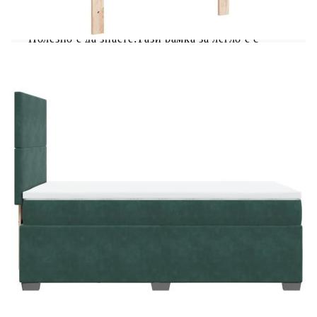
лесна.Ламти за оптимална опора: Рамката на
леглото е с ламели, които осигуряват
необходимата опора и дишане на вашия матрак.
Полезно е да знаете:Тази рамка за легло е с
ламели и включва ламели.От хигиенни
съображения матракът не може да бъде върнат,
ако опаковката е премахната или отворена.
Рамка за легло с табла:
Цвят: Тъмнозелен
Материал: Кадифе (100% полиестер),
шперплат, инженерно дърво
Размери: 190 x 90 x 140,5/150,5 см (Д x Ш x
В)
Удебелени пластмасови крака
Необходим е монтаж
Матрак:
Цвят: Бяло и тъмнозелено
Материал: Кадифе (100% полиестер)