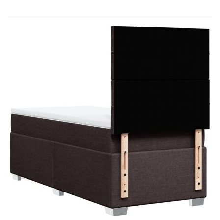
Материал за пълнеж: Покет пружини, пяна
Твърдост: Средна
Размери: 90 x 200 x 20 см (Ш x Д x В)
Топ матрак:
Цвят: Бял
Материал: Текстил (100% полиестер)
Материал на пълнежа: Пяна
Размери: 90 x 200 x 5 см (Ш x Д x В)
Калъфът се сваля и пере в перална машина
Доставката съдържа:
1 x Рамка за легло
1 x Табла
1 x Матрак