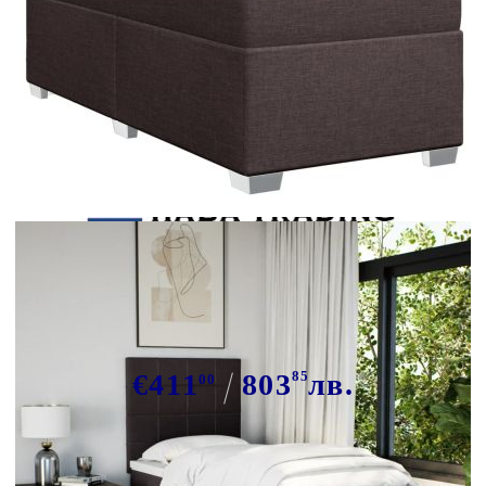
Tweet
Сподели
Боксспринг легло с матрак,
тъмнокафяво, 90x200 см, плат
€411
803
85
лв.
00
В наличност: 1 бр.