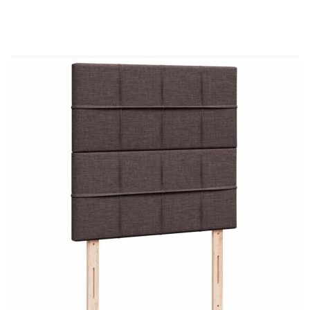
Използвайте това легло с пружинна основа, за
да се насладите на спокоен нощен сън! То ви
предлага максимална релаксация и приятен сън.
Мек и издръжлив материал: Полиестерната
тъкан съчетава мекота, дишане и издръжливост,
осигурявайки ви максимален комфорт и
уют.Матрак с джобни пружини: Този матрак с
джобни пружини има индивидуални джобни
пружини, които работят независимо, за да
осигурят персонализирана поддръжка,
реагирайки само на натиск във всяка област.
Този дизайн предотвратява „навиването“ и
намалява преноса на движение в сравнение с
традиционните матраци с отворена спирала.
Всяка джобна пружина поддържа тялото
индивидуално.Регулируема по височина табла:
Таблата е регулируема по височина, за да
отговаря на вашите предпочитания.Удобен топ
матрак: Този топ матрак подобрява поддръжката
и комфорта с меката си, дишаща повърхност,
като същевременно удължава живота на вашия
матрак. Сваляемият калъф позволява лесно
пране, което прави поддръжката изключително
лесна.Ламти за оптимална опора: Рамката на