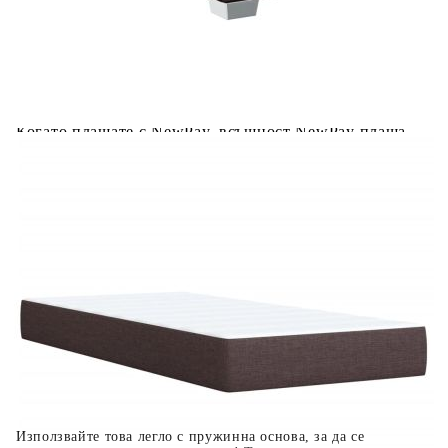
Предоставената таблица е с информационна цел.
Добавете продукта в количката си с бутона "Добави в
количката" и при поръчка ще можете да изберете броя
вноски на кредита.
Когато плащате с NewPay, всъщност NewPay плаща
поръчката Ви вместо Вас. Вие я получавате и
разполагате с три начина да я платите към тях:
Отложено до 30 дни от момента на изпращане на
поръчката без оскъпяване. За покупки на стойност до
400 лв. / €204,52
Плащане на 4 вноски. Заплащате 20% от стойността на
поръчката си на момента с карта. Останалата сума се
разделя на 3 равни месечни вноски без оскъпяване. За
покупки на стойност до 1000 лв. / €511.31
Плащане на 6 вноски. Стойността на поръчката се
разпределя в 6 равни месечни вноски с оскъпяване. За
покупки на стойност до 2000 лв. / €1022.61
Използвайте това легло с пружинна основа, за да се