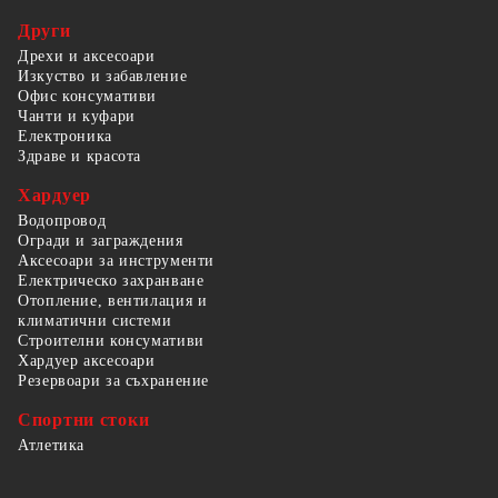
Други
Дрехи и аксесоари
Изкуство и забавление
Офис консумативи
Чанти и куфари
Електроника
Здраве и красота
Хардуер
Водопровод
Огради и заграждения
Аксесоари за инструменти
Електрическо захранване
Отопление, вентилация и
климатични системи
Строителни консумативи
Хардуер аксесоари
Резервоари за съхранение
Спортни стоки
Атлетика