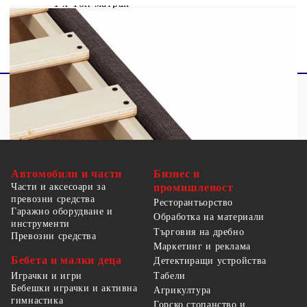
1 х Топ матрак
Автомобили и части
Бизнес и
Части и аксесоари за
промишленост
превозни средства
Ресторантьорство
Гаражно оборудване и
Обработка на материали
инструменти
Търговия на дребно
Превозни средства
Маркетинг и реклама
Бебета и малки деца
Детектиращи устройства
Табели
Играчки и игри
Бебешки играчки и активна
Агрикултура
гимнастика
Горско стопанство и