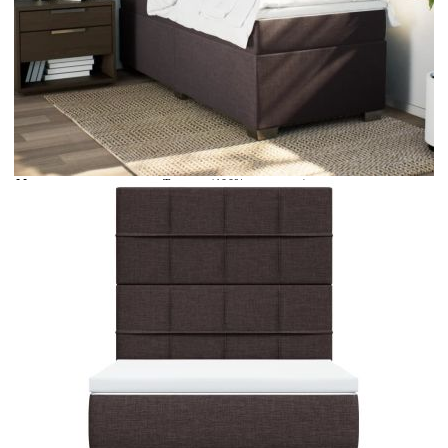
Време за доставка: 5 до 9 дни
Безплатна доставка до адрес при плащане по банков път
Цвят:
Бял
Материал:
Текстил (100% полиестер)
Размери:
90 x 200 x 5 см (Ш x Д x В)
EAN code:
8721102752568
Материал на пълнежа:
Пяна
Материал за пълнеж:
Покет пружини, пяна
Твърдост:
Средна
Купи на изплащане
Credit calculator
Боксспринг легло с матрак, тъмнокафяво, 90x200 см,
плат
Please select credit institution
Цена на продукта:
€411.00