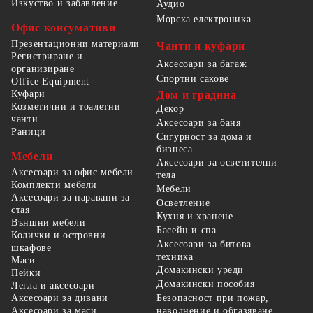
Изкуство и забавление
Аудио
Морска електроника
Офис консумативи
Презентационни материали
Чанти и куфари
Регистриране и
Аксесоари за багаж
организиране
Спортни сакове
Office Equipment
Куфари
Дом и градина
Козметични и тоалетни
Декор
чанти
Аксесоари за баня
Раници
Сигурност за дома и
бизнеса
Мебели
Аксесоари за осветителни
Аксесоари за офис мебели
тела
Комплекти мебели
Мебели
Аксесоари за паравани за
Осветление
стая
Кухня и хранене
Външни мебели
Басейн и спа
Колички и островни
Аксесоари за битова
шкафове
техника
Маси
Домакински уреди
Пейки
Домакински пособия
Легла и аксесоари
Безопасност при пожар,
Аксесоари за дивани
наводнение и обгазяване
Аксесоари за маси