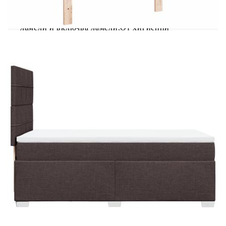
леглото е с ламели, които осигуряват
необходимата опора и дишане на вашия матрак.
Полезно е да знаете:Тази рамка за легло е с
ламели и включва ламели.От хигиенни
съображения матракът не може да бъде върнат,
ако опаковката е премахната или отворена.
Рамка за легло с табла:
Цвят: Тъмнокафяв
Материал: Плат (100% полиестер),
шперплат, инженерно дърво
Размери: 200 x 90 x 140,5/150,5 см (Д x Ш x
В)
Удебелени пластмасови крака
Необходим е монтаж
Матрак:
Цвят: Бяло и тъмнокафяво
Материал: Текстил (100% полиестер)