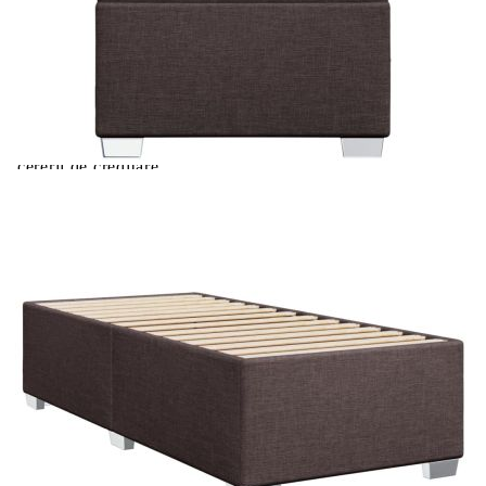
Extraction of information from credit institutions
Предоставената таблица е с информационна цел.
Добавете продукта в количката си с бутона "Добави в
количката" и при поръчка ще можете да изберете броя
вноски на кредита.
Acest tabel are caracter informativ. Adăugați produsul în
coșul de cumpărături unde veți putea selecta detaliile
cererii de creditare.
Предоставената таблица е с информационна цел.
Добавете продукта в количката си с бутона "Добави в
количката" и при поръчка ще можете да изберете броя
вноски на кредита.
Предоставената таблица е с информационна цел.
Добавете продукта в количката си с бутона "Добави в
количката" и при поръчка ще можете да изберете броя
вноски на кредита.
Предоставената таблица е с информационна цел.
Добавете продукта в количката си с бутона "Добави в
количката" и при поръчка ще можете да изберете броя
вноски на кредита.