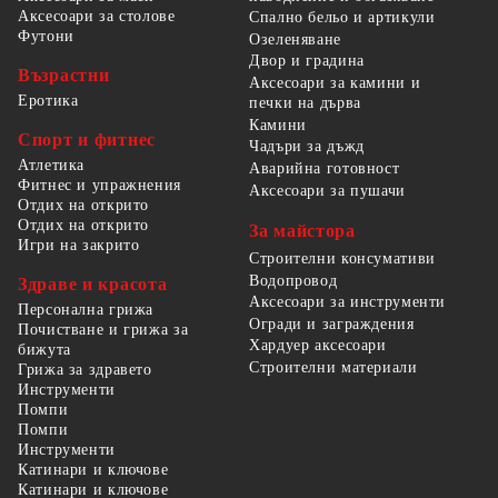
Аксесоари за столове
Спално бельо и артикули
Футони
Озеленяване
Двор и градина
Възрастни
Аксесоари за камини и
Еротика
печки на дърва
Камини
Спорт и фитнес
Чадъри за дъжд
Атлетика
Аварийна готовност
Фитнес и упражнения
Аксесоари за пушачи
Отдих на открито
Отдих на открито
За майстора
Игри на закрито
Строителни консумативи
Водопровод
Здраве и красота
Аксесоари за инструменти
Персонална грижа
Огради и заграждения
Почистване и грижа за
Хардуер аксесоари
бижута
Строителни материали
Грижа за здравето
Инструменти
Помпи
Помпи
Инструменти
Катинари и ключове
Катинари и ключове