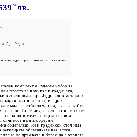
олейбол
539
24
лв.
бр.
ка: 5 до 9 дни
вка до адрес при плащане по банков път
апезен комплект е чудесен избор за
 или просто за почивка в градината,
във вътрешния двор. Издръжлив материал:
н също като полиратан, е здрав
иал с малко необходима поддръжка, който
вен ратан. Той е лек, лесен за почистване
ва за външни мебели поради своята
стойчивост на атмосферни
ма облегалка: Този градински стол има
 регулирате облегалката във всяка
рпване на дръжката и бързо да я върнете