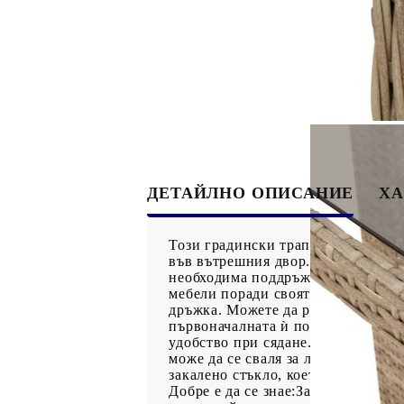
ДЕТАЙЛНО ОПИСАНИЕ
ХА
Този градински трапезен комплект 
във вътрешния двор. Издръжлив ма
необходима поддръжка, който прили
мебели поради своята издръжливо
дръжка. Можете да регулирате обл
първоначалната ѝ позиция.Удобна 
удобство при сядане.Калъф, който 
може да се сваля за лесно пране 
закалено стъкло, което улеснява 
Добре е да се знае:За да сте сиг