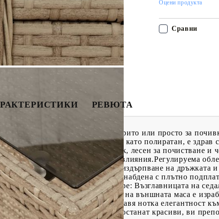
Оцени продукта
Сравни
РАКТЕРИСТИКИ
РЕВЮТА
е чудесен избор за вечеря на открито или просто за почив
териал: PE ратан, известен също като полиратан, е здрав 
ча на естествен ратан. Той е лек, лесен за почистване и 
ст и устойчивост на атмосферни влияния.Регулируема обле
егалката във всяка позиция чрез издърпване на дръжката и 
седалка: Тази мебел за открито, снабдена с плътно подпла
може да се сваля и може да се пере: Възглавницата на седа
и поддръжка.Стъклен плот: Плотът на външната маса е изра
почистването с влажна кърпа и добавя нотка елегантност к
урни, че вашите външни мебели ще останат красиви, ви преп