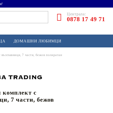
я!
Централа:
0878 17 49 71
ЕЦА
ДОМАШНИ ЛЮБИМЦИ
 възглавници, 7 части, бежов полиратан
ТЛЕТИКА
аскетбол
кс и бойни изкуства
 комплект с
йзбол и софтбол
ци, 7 части, бежов
кей и лакрос
н
сновно спортно оборудване