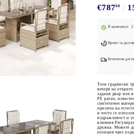
Подложки за фитнес уреди
В
€787
1
00
Лостове за набиране
Силови кули
В наличност: 2 
Йога и пилатес
Време за достав
Безплатна доста
Този градински тр
вечеря на открито
задния двор или 
PE ратан, известе
синтетичен матер
прилича на естест
и често се използ
издръжливост и у
влияния.Регулируе
дръжка. Можете да
позиция чрез издъ