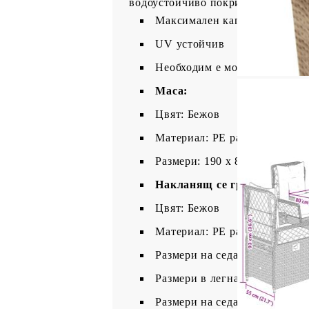
водоустойчиво покривало.
Максимален капацитет на нат
UV устойчив
Необходим е монтаж
Маса:
Цвят: Бежов
Материал: PE ратан, прахово
Размери: 190 x 80 x 74 см (Д 
Накланящ се градински сто
Цвят: Бежов
Материал: PE ратан, прахово
Размери на седалката: 55 x 60
Размери в легнало положение:
Размери на седалката: 48 x 5