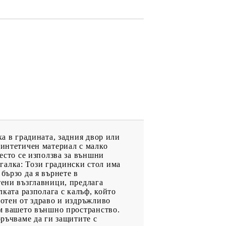
ка в градината, задния двор или
синтетичен материал с малко
често се използва за външни
галка: Този градински стол има
бързо да я върнете в
тени възглавници, предлага
лката разполага с калъф, който
ботен от здраво и издръжливо
ъм вашето външно пространство.
оръчваме да ги защитите с