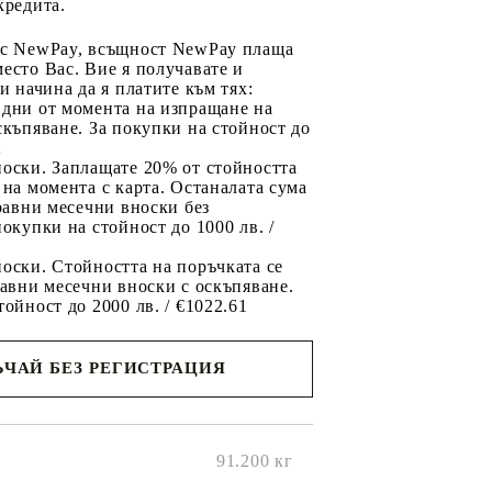
кредита.
 с NewPay, всъщност NewPay плаща
есто Вас. Вие я получавате и
ри начина да я платите към тях:
 дни от момента на изпращане на
скъпяване. За покупки на стойност до
2
носки. Заплащате 20% от стойността
 на момента с карта. Останалата сума
 равни месечни вноски без
покупки на стойност до 1000 лв. /
оски. Стойността на поръчката се
равни месечни вноски с оскъпяване.
тойност до 2000 лв. / €1022.61
ЧАЙ БЕЗ РЕГИСТРАЦИЯ
ще се
ките на
91.200
кг