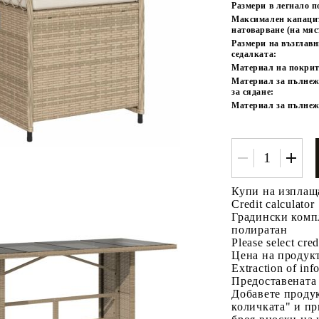
Размери в легнало 
Максимален капаци
натоварване (на мяс
Размери на възглав
седалката:
Материал на покрит
Материал за пълнеж
за сядане:
Материал за пълнеж
Купи на изплащ
Credit calculator
Градински компл
полиратан
Please select cred
Цена на продукт
Extraction of info
Предоставената
Добавете продук
количката" и пр