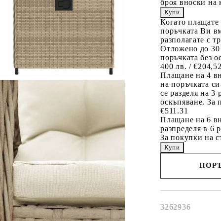
броя вноски на 
Когато плащате
поръчката Ви вм
разполагате с т
Отложено до 30
поръчката без о
400 лв. / €204,5
Плащане на 4 в
на поръчката си
се разделя на 3
оскъпяване. За 
€511.31
Плащане на 6 вн
разпределя в 6 
За покупки на с
ПОРЪ
Наш представител 
свърже с Вас в рам
работния ден!
3262936