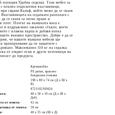
ѝ позиция.Удобна седалка: Тази мебел за
 с плътно подплатени възглавници,
 при сядане.Калъф, който може да се сваля
: Възглавницата на седалката разполага с
 да се сваля за лесно пране и
н плот: Плотът на външната маса е
во и издръжливо закалено стъкло, което
нето с влажна кърпа и добавя нотка
ашето външно пространство. Добре е да се
гурни, че вашите външни мебели ще
ви препоръчваме да ги защитите с
ривало. Максимално 110 кг на седалка.
иска от открит огън и други източници на
лизост до продукта.
Кремавобял
PE ратан, прахово
боядисана стомана
190 x 80 x 74 см (Д x Ш x
В)
8721102393624
ата:
48 x 50 x 10 см (Д x Ш x
Деб)
та от земята:
42 cм
ътника от земята:
58 см
а:
48 x 55 см (Ш x Д)