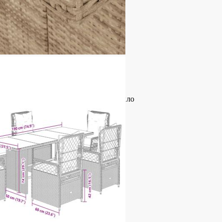
оварване (на място): 110 кг
 боядисана стомана, закалено стъкло
x Ш x В)
л:
 боядисана стомана
 x 93 см (Ш x Д x В)
 55 x 89 x 83 см (Ш x Д x В)
5 см (Ш x Д)