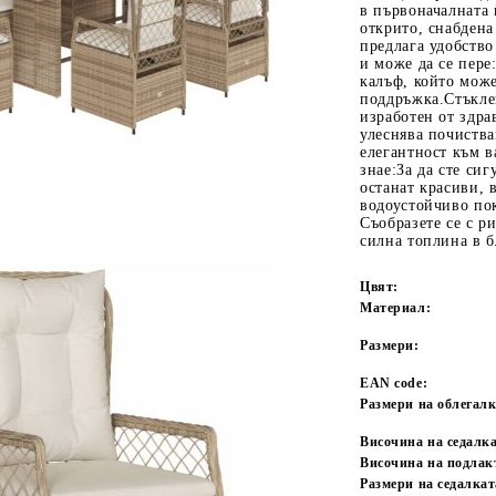
в първоначалната 
открито, снабдена
предлага удобство
и може да се пере
калъф, който може
поддръжка.Стъкле
изработен от здра
улеснява почиства
елегантност към в
знае:За да сте си
останат красиви, 
водоустойчиво пок
Tweet
одели
Съобразете се с р
силна топлина в б
Цвят:
Материал:
Размери:
EAN code:
Размери на облегалк
Височина на седалка
Височина на подлак
Размери на седалкат