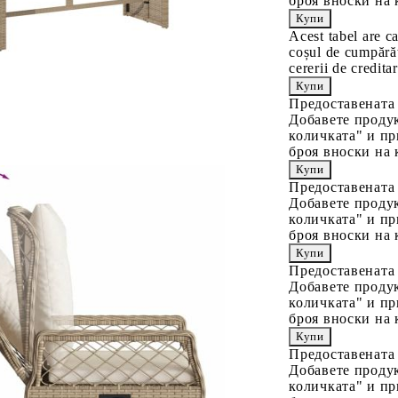
броя вноски на 
Acest tabel are c
coșul de cumpărăt
cererii de creditar
Предоставената
Добавете продук
количката" и пр
броя вноски на 
Предоставената
Добавете продук
количката" и пр
броя вноски на 
Предоставената
Добавете продук
количката" и пр
броя вноски на 
Предоставената
Добавете продук
количката" и пр