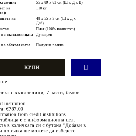
положение:
55 x 89 x 83 см (Ш x Д x В)
тет на
110 кг
то):
ницата на
48 x 55 x 3 см (Ш x Д x
Деб)
ието:
Плат (100% полиестер)
 на възглавницата
Дунапрен
 на облегалката:
Памучни влакна
ане
ект с възглавници, 7 части, бежов
it institution
а:
€787.00
rmation from credit institutions
 таблица е с информационна цел.
та в количката си с бутона "Добави в
и поръчка ще можете да изберете