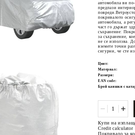
автомобила ви по-
предпази интерио
повреди.Ветроуст
покривалото осиг
автомобила, а рег
част го държат зд
съхранение: Покри
за съхранение, ко
не се използва. Д
вземете точни раз
сигурни, че сте и
Tweet
одели
Цвят:
Материал:
Размери:
EAN code:
Брой каишки с ката
Купи на изплащ
Credit calculator
Покривало за кол