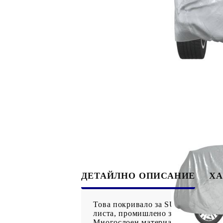
ДЕТАЙЛНО ОПИСАНИЕ
ХА
Това покривало за SUV предпазва 
листа, промишлено замърсяване и 
Многослоен материал: Покривалот