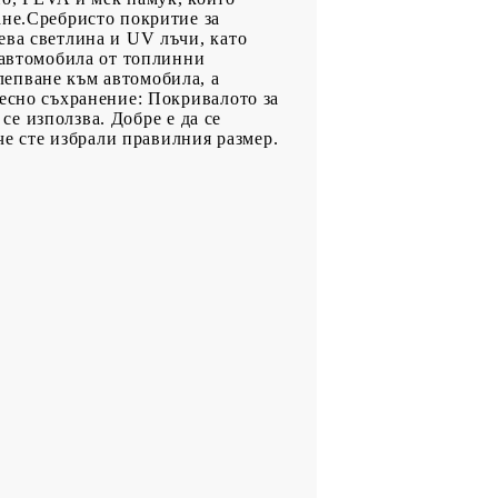
ане.Сребристо покритие за
ева светлина и UV лъчи, като
 автомобила от топлинни
епване към автомобила, а
Лесно съхранение: Покривалото за
 се използва. Добре е да се
че сте избрали правилния размер.