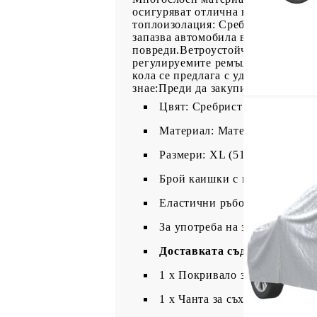
осигуряват отлична водоустойчиво
топлоизолация: Сребристата повър
запазва автомобила ви по-хладен 
повреди.Ветроустойчив дизайн: Е
регулируемите ремъци с катарами 
кола се предлага с удобна чанта за
знае:Преди да закупите, моля взем
Цвят: Сребрист
Материал: Материя PEVA, 110
Размери: XL (511 x 199 x 146
Брой каишки с катарами: 3
Еластични ръбове отпред и о
За употреба на закрито и отк
Доставката съдържа:
1 x Покривало за кола
1 х Чанта за съхранение