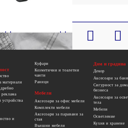
Куфари
Дом и градина
ност
Козметични и тоалетни
Декор
чанти
рство
Аксесоари за баня
Раници
а материали
Сигурност за дом
 дребно
бизнеса
Мебели
 реклама
Аксесоари за осв
 устройства
Аксесоари за офис мебели
тела
Комплекти мебели
Мебели
Аксесоари за паравани за
Осветление
анство и
стая
Кухня и хранене
Външни мебели