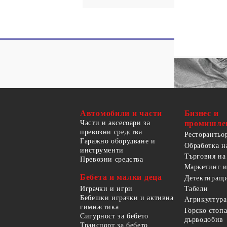
Автомобили и части
Бизнес и
Части и аксесоари за
промишле
превозни средства
Ресторантьо
Гаражно оборудване и
Обработка н
инструменти
Търговия на
Превозни средства
Маркетинг и
Бебета и малки деца
Детектиращи
Играчки и игри
Табели
Бебешки играчки и активна
Агрикултура
гимнастика
Горско стоп
Сигурност за бебето
дърводобив
Транспорт за бебето