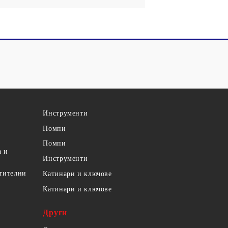
Инструменти
Помпи
Помпи
а и
Инструменти
етителни
Катинари и ключове
Катинари и ключове
Други