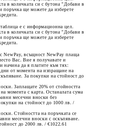
та в количката си с бутона "Добави в
и поръчка ще можете да изберете
кредита.
 таблица е с информационна цел.
та в количката си с бутона "Добави в
и поръчка ще можете да изберете
кредита.
 с NewPay, всъщност NewPay плаща
есто Вас. Вие я получавате и
ри начина да я платите към тях:
 дни от момента на изпращане на
скъпяване. За покупки на стойност до
2
носки. Заплащате 20% от стойността
 на момента с карта. Останалата сума
 равни месечни вноски без
покупки на стойност до 1000 лв. /
оски. Стойността на поръчката се
равни месечни вноски с оскъпяване.
тойност до 2000 лв. / €1022.61