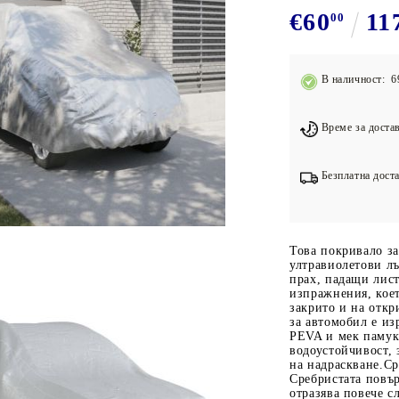
Подложки за фитнес уреди
В
€60
11
00
Лостове за набиране
Силови кули
В наличност: 6
Йога и пилатес
Време за достав
Безплатна доста
Това покривало з
ултравиолетови лъ
прах, падащи лис
изпражнения, коет
закрито и на отк
за автомобил е из
PEVA и мек памук
водоустойчивост, 
на надраскване.Ср
Сребристата повъ
отразява повече с