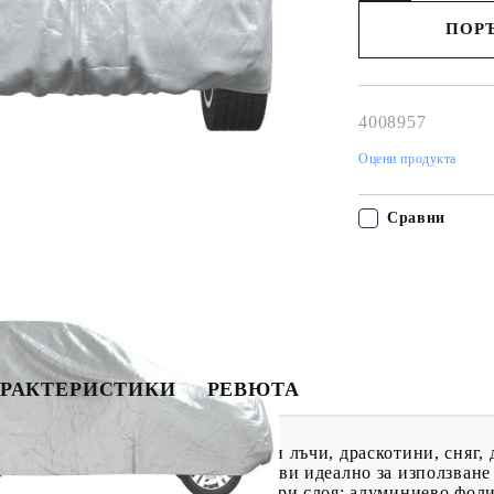
ПОРЪ
Наш представител 
свърже с Вас в рам
работния ден!
4008957
Оцени продукта
Сравни
РАКТЕРИСТИКИ
РЕВЮТА
автомобила ви от ултравиолетови лъчи, драскотини, сняг, 
птичи изпражнения, което го прави идеално за използване 
о за автомобил е изработено от три слоя: алуминиево фол