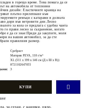
хладен в горещо време. Това помага да се
рът на автомобила от топлинни
ойчив дизайн: Еластичните краища на
уряват плътно прилепване към
улируемите ремъци с катарами в долната
раво дори във ветровити дни.Лесно
валото за кола се предлага с удобна чанта
ето го прави лесно за съхранение, когато
обре е да се знае:Преди да закупите, моля
мери на вашия автомобил, за да сте
збрали правилния размер.
Сребрист
Материя PEVA, 110 г/м²
XL (511 x 199 x 146 см (Д x Ш x В))
8721102647055
рами:
3
ане
а, за седан, с каишки, цяло,