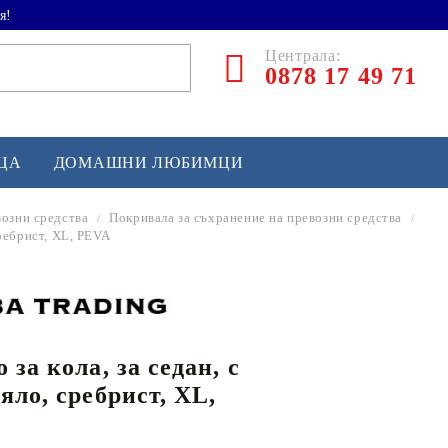
я!
Централа:
0878 17 49 71
ЕЦА
ДОМАШНИ ЛЮБИМЦИ
возни средства
Покривала за съхранение на превозни средства
сребрист, XL, PEVA
ТЛЕТИКА
аскетбол
кс и бойни изкуства
за кола, за седан, с
йзбол и софтбол
яло, сребрист, XL,
кей и лакрос
сновно спортно оборудване