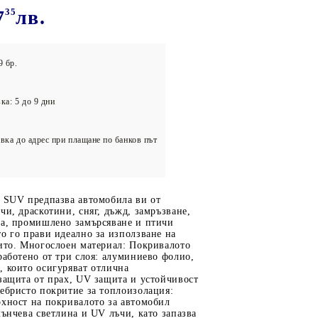
олейбол
7
35
лв.
9 бр.
ка: 5 до 9 дни
вка до адрес при плащане по банков път
а SUV предпазва автомобила ви от
чи, драскотини, сняг, дъжд, замръзване,
та, промишлено замърсяване и птичи
о го прави идеално за използване на
рито. Многослоен материал: Покривалото
работено от три слоя: алуминиево фолио,
, които осигуряват отлична
защита от прах, UV защита и устойчивост
ебристо покритие за топлоизолация:
рхност на покривалото за автомобил
лънчева светлина и UV лъчи, като запазва