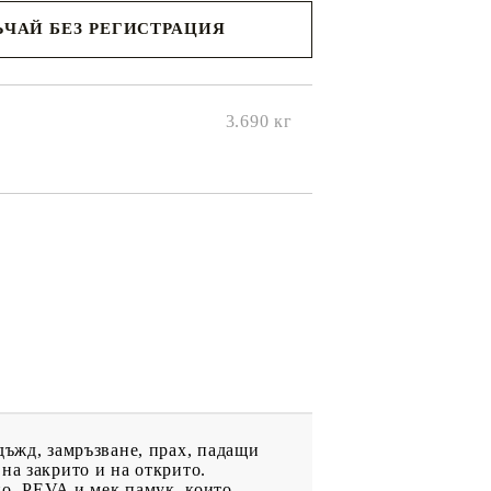
ЧАЙ БЕЗ РЕГИСТРАЦИЯ
ще се
ките на
3.690
кг
дъжд, замръзване, прах, падащи
на закрито и на открито.
ио, PEVA и мек памук, които