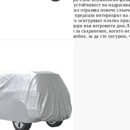
ст, защита от прах, UV защита и устойчивост на надраскв
хност на покривалото за автомобил отразява повече слънч
в горещо време. Това помага да се предпази интериорът на
ластичните краища на покривалото осигуряват плътно прил
в долната част го държат здраво дори във ветровити дни.
 съхранение, което го прави лесно за съхранение, когато не
ете точни размери на вашия автомобил, за да сте сигурни, 
 г/м²
 см (Д x Ш x В))
тзад
рито