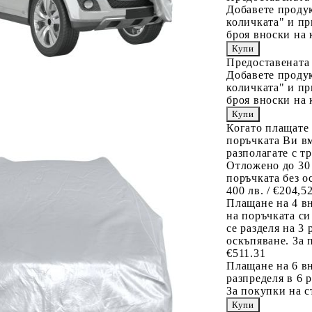
Добавете продук
количката" и пр
броя вноски на 
Предоставената
Добавете продук
количката" и пр
броя вноски на 
Когато плащате
поръчката Ви вм
разполагате с т
Отложено до 30
поръчката без о
400 лв. / €204,5
Плащане на 4 в
на поръчката си
се разделя на 3
оскъпяване. За 
€511.31
Плащане на 6 вн
разпределя в 6 
За покупки на с