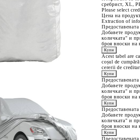
сребрист, XL, 
Please select cred
Цена на продукт
Extraction of info
Предоставената
Добавете продук
количката" и пр
броя вноски на 
Acest tabel are c
coșul de cumpărăt
cererii de creditar
Предоставената
Добавете продук
количката" и пр
броя вноски на 
Предоставената
Добавете продук
количката" и пр
броя вноски на 
Предоставената