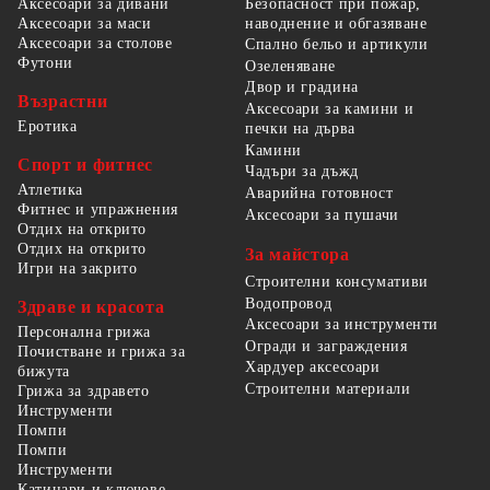
Безопасност при пожар,
Аксесоари за дивани
наводнение и обгазяване
Аксесоари за маси
Аксесоари за столове
Спално бельо и артикули
Футони
Озеленяване
Двор и градина
Възрастни
Аксесоари за камини и
Еротика
печки на дърва
Камини
Спорт и фитнес
Чадъри за дъжд
Атлетика
Аварийна готовност
Фитнес и упражнения
Аксесоари за пушачи
Отдих на открито
Отдих на открито
За майстора
Игри на закрито
Строителни консумативи
Водопровод
Здраве и красота
Аксесоари за инструменти
Персонална грижа
Огради и заграждения
Почистване и грижа за
Хардуер аксесоари
бижута
Строителни материали
Грижа за здравето
Инструменти
Помпи
Помпи
Инструменти
Катинари и ключове