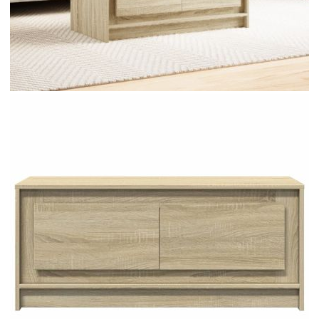
Добавете продукта в количката си с бутона "Добави в
количката" и при поръчка ще можете да изберете броя
вноски на кредита.
Предоставената таблица е с информационна цел.
Добавете продукта в количката си с бутона "Добави в
количката" и при поръчка ще можете да изберете броя
вноски на кредита.
Когато плащате с NewPay, всъщност NewPay плаща
поръчката Ви вместо Вас. Вие я получавате и
разполагате с три начина да я платите към тях:
Отложено до 30 дни от момента на изпращане на
поръчката без оскъпяване. За покупки на стойност до
400 лв. / €204,52
Плащане на 4 вноски. Заплащате 20% от стойността на
поръчката си на момента с карта. Останалата сума се
разделя на 3 равни месечни вноски без оскъпяване. За
покупки на стойност до 1000 лв. / €511.31
Плащане на 6 вноски. Стойността на поръчката се
разпределя в 6 равни месечни вноски с оскъпяване. За
покупки на стойност до 2000 лв. / €1022.61