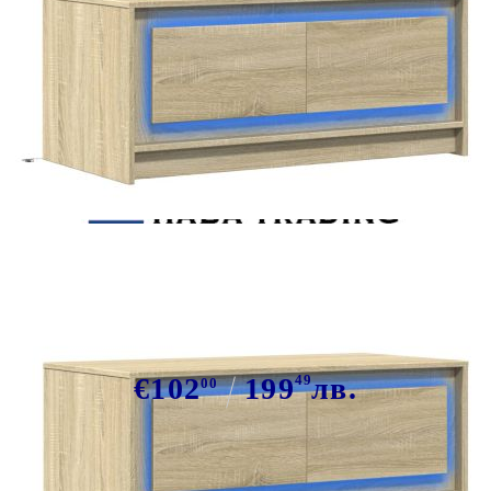
Tweet
Сподели
Маса за кафе с LED светлини, дъб
сонома, инженерно дърво
€102
199
49
лв.
00
В наличност: 22 бр.