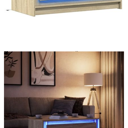
Време за доставка: 5 до 9 дни
Безплатна доставка до адрес при плащане по банков път
Цвят:
Дъб сонома
Материал:
Инженерно дърво
Размери:
100 x 50 x 43,5 см (Ш x Д x
В)
EAN code:
8721102965517
Макс. товароносимост (обща):
50 кг
Максимална товароносимост
5 кг
(чекмедже):
Максимална товароносимост (горен
40 кг
слой):
Купи на изплащане
Credit calculator
Маса за кафе с LED светлини, дъб сонома, инженерно
дърво