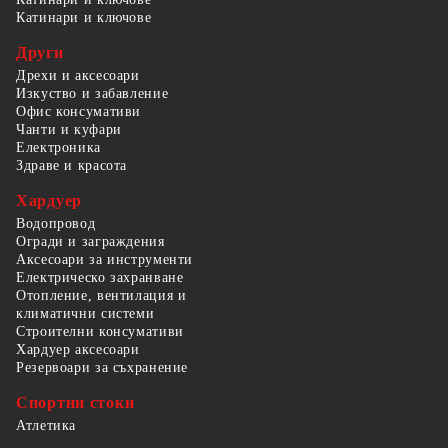
Катинари и ключове
Други
Дрехи и аксесоари
Изкуство и забавление
Офис консумативи
Чанти и куфари
Електроника
Здраве и красота
Хардуер
Водопровод
Огради и заграждения
Аксесоари за инструменти
Електрическо захранване
Отопление, вентилация и
климатични системи
Строителни консумативи
Хардуер аксесоари
Резервоари за съхранение
Спортни стоки
Атлетика