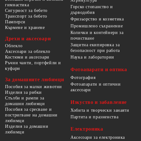
Агрикултура
гимнастика
Горско стопанство и
Сигурност за бебето
дърводобив
Транспорт за бебето
Фризьорство и козметика
Памперси
Промишлено съхранение
Кърмене и хранене
Колички и контейнери за
Дрехи и аксесоари
почистване
Защитна екипировка за
Облекло
безопасност при работа
Аксесоари за облекло
Костюми и аксесоари
Наука и лаборатории
Ръчни чанти, портфейли и
куфари
Фотоапарати и оптика
Фотография
За домашните любимци
Фотоапарати и оптични
Пособия за малки животни
аксесоари
Изделия за рибки
Стълби и рампи за
Изкуство и забавление
домашни любимци
Пособия за сресване и
Хобита и творчески занаяти
постригване на домашни
Партита и празненства
любимци
Изделия за домашни
Електроника
любимци
Аксесоари за електроника