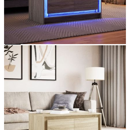
Please select credit institution
Цена на продукта:
€102.00
Extraction of information from credit institutions
Предоставената таблица е с информационна цел.
Добавете продукта в количката си с бутона "Добави в
количката" и при поръчка ще можете да изберете броя
вноски на кредита.
Acest tabel are caracter informativ. Adăugați produsul în
coșul de cumpărături unde veți putea selecta detaliile
cererii de creditare.
Предоставената таблица е с информационна цел.
Добавете продукта в количката си с бутона "Добави в
количката" и при поръчка ще можете да изберете броя
вноски на кредита.
Предоставената таблица е с информационна цел.
Добавете продукта в количката си с бутона "Добави в
количката" и при поръчка ще можете да изберете броя
вноски на кредита.
Предоставената таблица е с информационна цел.