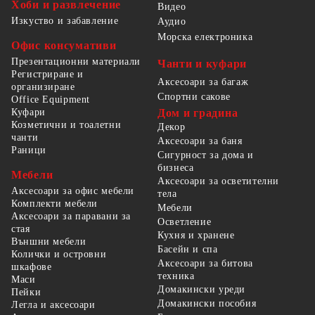
Хоби и развлечение
Видео
Изкуство и забавление
Аудио
Морска електроника
Офис консумативи
Презентационни материали
Чанти и куфари
Регистриране и
Аксесоари за багаж
организиране
Спортни сакове
Office Equipment
Куфари
Дом и градина
Козметични и тоалетни
Декор
чанти
Аксесоари за баня
Раници
Сигурност за дома и
бизнеса
Мебели
Аксесоари за осветителни
Аксесоари за офис мебели
тела
Комплекти мебели
Мебели
Аксесоари за паравани за
Осветление
стая
Кухня и хранене
Външни мебели
Басейн и спа
Колички и островни
Аксесоари за битова
шкафове
техника
Маси
Домакински уреди
Пейки
Домакински пособия
Легла и аксесоари