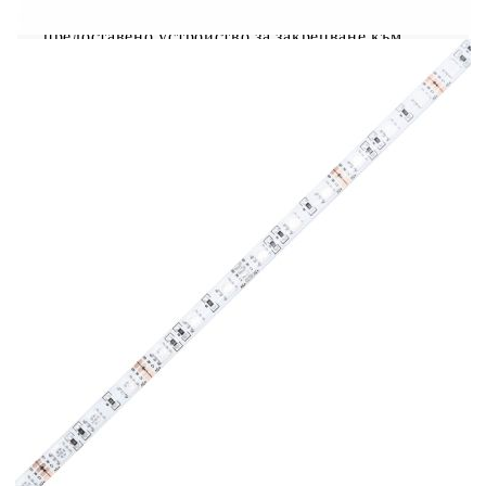
подове. В комплекта на вашия продукт е
предоставено устройство за закрепване към
стена; въпреки това ще трябва да се снабдите с
подходящи за вашия тип стена крепежни
елементи. Преди да пробиете дупки, проверете
дали в стената няма електрически проводници
или водопроводна инсталация (ако не сте
сигурни, потърсете професионален съвет от
квалифициран търговец). Местният магазин за
железария ще разполага с необходимите свредла
и крепежни елементи и може да предостави
съвет, ако е необходимо. Ако имате съмнения,
използвайте услугите на квалифициран
професионалист за инсталиране и закрепване на
продукта. Моля, обърнете внимание, че трябва
да използвате само сертифициран вход DC 5V.
По-високото напрежение може да доведе до
прегряване и повреда на устройството и
представлява потенциален риск за пожар. Не
свързвайте този продукт към захранване,
различно от описаното в ръководството, на
табелката с информация върху продукта или
изрично препоръчано от vidaXL. Този уред не
трябва да се използва от деца под 15 години,
както и от лица с намалени физически, сетивни