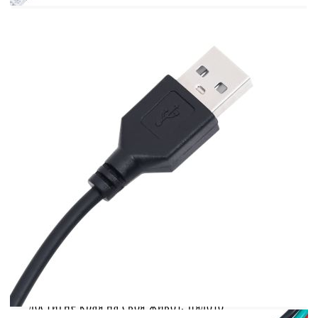
или умствени способности или с липса на опит
и познания относно използването на
електронни уреди. Електричеството е опасно.
Повредите и неправилният монтаж, употреба
или промяна (подмяна на отделни компоненти)
могат да доведат до повреда на устройството, до
токов удар и опасност за потребителя. Не
използвайте този продукт във взривоопасна
атмосфера, като например при наличие на
запалими течности, газове и прах, или при
температура над 50 градуса по Целзий или
повече. Не включвайте продукта, ако
свързващият кабел или захранването са видимо
повредени. Ако външният гъвкав кабел или
захранващ кабел на това осветително тяло е
повреден, той трябва да бъде заменен
изключително от производителя, негов сервизен
агент или от подобно квалифицирано лице, за
да се избегне опасност. Изключете захранването
по време на монтажа и поддръжката. Уверете се,
че крушките са изстинали. Светлинният
източник на това осветително тяло не може да
се заменя; когато светлинният източник
достигне края на своя живот, цялото