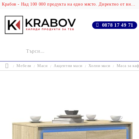
Крабов - Над 100 000 продукта на едно място. Директно от вносителя!
0878 17 49 71
Мебели
Маси
Акцентни маси
Холни маси
Маса за ка