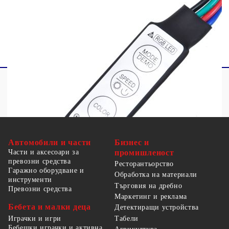
осветително тяло трябва да се замени. Само за
употреба на закрито, не използвайте този
продукт на открито.
Автомобили и части
Бизнес и
Части и аксесоари за
промишленост
превозни средства
Ресторантьорство
Гаражно оборудване и
Обработка на материали
инструменти
Търговия на дребно
Превозни средства
Маркетинг и реклама
Бебета и малки деца
Детектиращи устройства
Табели
Играчки и игри
Бебешки играчки и активна