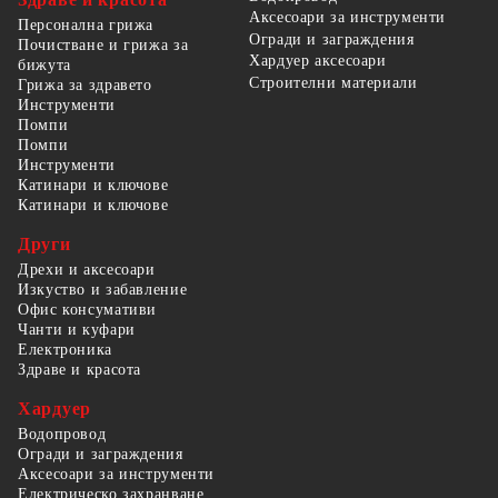
Аксесоари за инструменти
Персонална грижа
Огради и заграждения
Почистване и грижа за
Хардуер аксесоари
бижута
Строителни материали
Грижа за здравето
Инструменти
Помпи
Помпи
Инструменти
Катинари и ключове
Катинари и ключове
Други
Дрехи и аксесоари
Изкуство и забавление
Офис консумативи
Чанти и куфари
Електроника
Здраве и красота
Хардуер
Водопровод
Огради и заграждения
Аксесоари за инструменти
Електрическо захранване