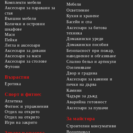
Комплекти мебели
Мебели
Аксесоари за паравани за
Осветление
стая
Кухня и хранене
Външни мебели
Басейн и спа
Колички и островни
Аксесоари за битова
шкафове
техника
Маси
Домакински уреди
Пейки
Домакински пособия
Легла и аксесоари
Безопасност при пожар,
Аксесоари за дивани
наводнение и обгазяване
Аксесоари за маси
Аксесоари за столове
Спално бельо и артикули
Футони
Озеленяване
Двор и градина
Възрастни
Аксесоари за камини и
Еротика
печки на дърва
Камини
Спорт и фитнес
Чадъри за дъжд
Атлетика
Аварийна готовност
Фитнес и упражнения
Аксесоари за пушачи
Отдих на открито
Отдих на открито
За майстора
Игри на закрито
Строителни консумативи
Водопровод
Здраве и красота