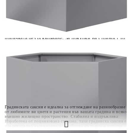
вноски на кредита.
Когато плащате с NewPay, всъщност NewPay плаща
поръчката Ви вместо Вас. Вие я получавате и
разполагате с три начина да я платите към тях:
Отложено до 30 дни от момента на изпращане на
поръчката без оскъпяване. За покупки на стойност до
400 лв. / €204,52
Плащане на 4 вноски. Заплащате 20% от стойността на
поръчката си на момента с карта. Останалата сума се
разделя на 3 равни месечни вноски без оскъпяване. За
покупки на стойност до 1000 лв. / €511.31
Плащане на 6 вноски. Стойността на поръчката се
разпределя в 6 равни месечни вноски с оскъпяване. За
покупки на стойност до 2000 лв. / €1022.61
Градинската саксия е идеална за отглеждане на разнообразие
от любимите ви цветя и растения във вашата градина и всяко
външно жилищно пространство. Стабилна и издръжлива:
Изработена от поцинкована стомана, тази градинска саксия е
изключително издръжлива и устойчива на ръжда и корозия,
което я прави идеална за дълготрайна употреба в различни