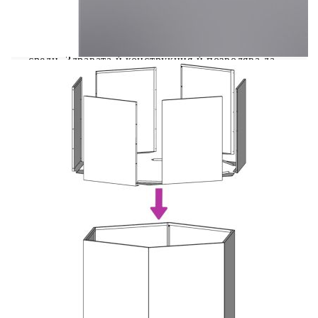
Изработена от поцинкована стомана, тази
градинска саксия е изключително издръжлива и
устойчива на ръжда и корозия, което я прави
идеална за дълготрайна употреба в различни
среди. Здравата ѝ конструкция ѝ позволява да
издържа на удар и натиск, което я прави
подходяща както за практическа употреба, така
и за декоративно показване.Достатъчно
пространство: Градинската саксия е достатъчно
широка и висока, за да побере голямо
количество почва и да осигури достатъчно
място за вашите растения, зеленчуци, билки и
цветя.Повдигнат дизайн: Имате контрол върху
качеството на почвата и можете да
персонализирате почвената смес, за да отговаря
на нуждите на растението.Дизайн за открит
терен: Отвореното дъно предотвратява
преовлажняването на вашите растения и
намалява риска от кореново гниене. Освен това,
корените не са ненужно стеснени, което
позволява максимален потенциал за растеж и
лесен достъп до хранителни вещества.Широко
приложение: Тази градинска саксия би била
чудесен избор за любителите на „Направи си
сам“ проекти, за да украсят градините си и