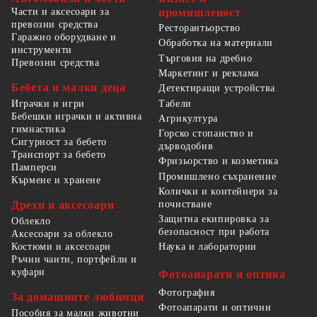
Части и аксесоари за
промишленост
превозни средства
Ресторантьорство
Гаражно оборудване и
Обработка на материали
инструменти
Търговия на дребно
Превозни средства
Маркетинг и реклама
Бебета и малки деца
Детектиращи устройства
Табели
Играчки и игри
Бебешки играчки и активна
Агрикултура
гимнастика
Горско стопанство и
Сигурност за бебето
дърводобив
Транспорт за бебето
Фризьорство и козметика
Памперси
Промишлено съхранение
Кърмене и хранене
Колички и контейнери за
Дрехи и аксесоари
почистване
Защитна екипировка за
Облекло
безопасност при работа
Аксесоари за облекло
Костюми и аксесоари
Наука и лаборатории
Ръчни чанти, портфейли и
куфари
Фотоапарати и оптика
Фотография
За домашните любимци
Фотоапарати и оптични
Пособия за малки животни