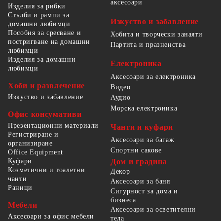
аксесоари
Изделия за рибки
Стълби и рампи за
Изкуство и забавление
домашни любимци
Пособия за сресване и
Хобита и творчески занаяти
постригване на домашни
Партита и празненства
любимци
Изделия за домашни
Електроника
любимци
Аксесоари за електроника
Хоби и развлечение
Видео
Изкуство и забавление
Аудио
Морска електроника
Офис консумативи
Презентационни материали
Чанти и куфари
Регистриране и
Аксесоари за багаж
организиране
Спортни сакове
Office Equipment
Куфари
Дом и градина
Козметични и тоалетни
Декор
чанти
Аксесоари за баня
Раници
Сигурност за дома и
бизнеса
Мебели
Аксесоари за осветителни
Аксесоари за офис мебели
тела