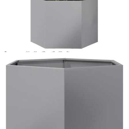
Време за доставка: 5 до 9 дни
Безплатна доставка до адрес при плащане по банков път
Материал:
Поцинкована стомана
Размери:
69 x 60 x 45 см (Д x Ш x В)
EAN code:
8721102915574
Купи на изплащане
Credit calculator
Градинска кашпа, шестоъгълна, 69x60x45 см,
поцинкована стомана
Please select credit institution
Цена на продукта:
€52.00
Extraction of information from credit institutions
Предоставената таблица е с информационна цел.
Добавете продукта в количката си с бутона "Добави в
количката" и при поръчка ще можете да изберете броя
вноски на кредита.