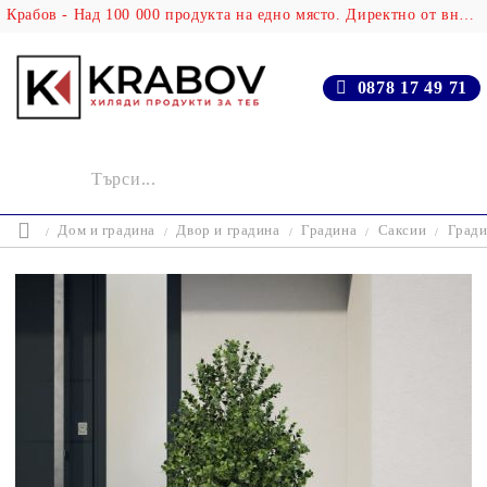
Крабов - Над 100 000 продукта на едно място. Директно от вносителя!
0878 17 49 71
Дом и градина
Двор и градина
Градина
Саксии
Гради