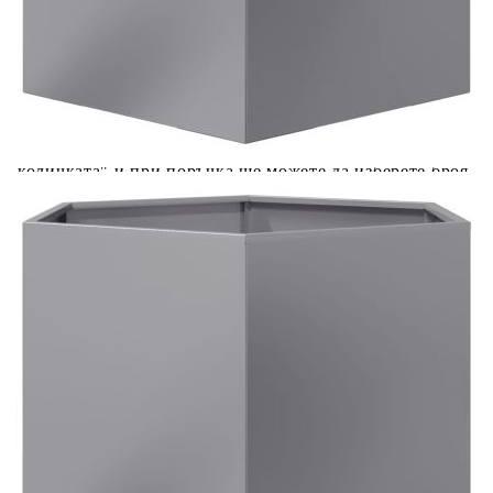
Acest tabel are caracter informativ. Adăugați produsul în
coșul de cumpărături unde veți putea selecta detaliile
cererii de creditare.
Предоставената таблица е с информационна цел.
Добавете продукта в количката си с бутона "Добави в
количката" и при поръчка ще можете да изберете броя
вноски на кредита.
Предоставената таблица е с информационна цел.
Добавете продукта в количката си с бутона "Добави в
количката" и при поръчка ще можете да изберете броя
вноски на кредита.
Предоставената таблица е с информационна цел.
Добавете продукта в количката си с бутона "Добави в
количката" и при поръчка ще можете да изберете броя
вноски на кредита.
Предоставената таблица е с информационна цел.
Добавете продукта в количката си с бутона "Добави в
количката" и при поръчка ще можете да изберете броя