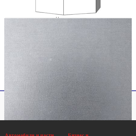
всяко външно жилищно пространство. Може да
се използва и като контейнер за
компост.Полезно е да знаете:Тази саксия не
включва дъно.
Материал: Поцинкована стомана
Размери: 69 x 60 x 45 см (Д x Ш x В)
Без дъно
Необходим е монтаж
Автомобили и части
Бизнес и