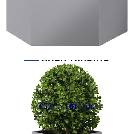
Tweet
Сподели
Градинска кашпа, шестоъгълна,
69x60x45 см, поцинкована стомана
€52
101
70
лв.
00
В наличност: 186 бр.