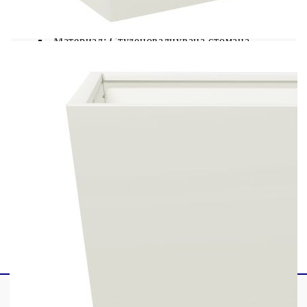
Цвят: Бял
Материал: Студеновалцувана стомана
Размери: 50 x 50 x 50 cм (Д x Ш x В)
Размери на отвора: 50 x 50 см (Д x Ш)
Размери на дъното: 40 x 40 см (Д x Ш)
С дъно
Необходим е монтаж
Доставката съдържа:
2 х Градински сандъка