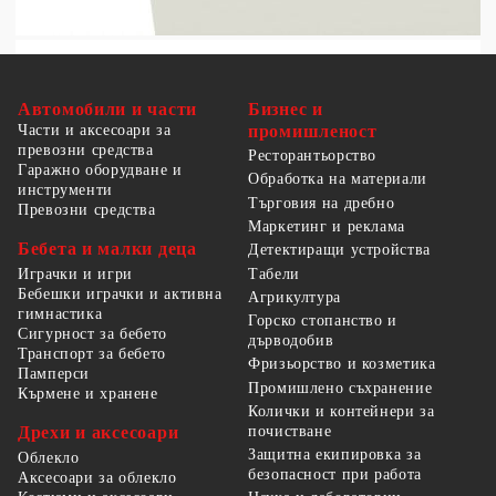
Автомобили и части
Бизнес и
Части и аксесоари за
промишленост
превозни средства
Ресторантьорство
Гаражно оборудване и
Обработка на материали
инструменти
Търговия на дребно
Превозни средства
Маркетинг и реклама
Бебета и малки деца
Детектиращи устройства
Табели
Играчки и игри
Бебешки играчки и активна
Агрикултура
гимнастика
Горско стопанство и
Сигурност за бебето
дърводобив
Транспорт за бебето
Фризьорство и козметика
Памперси
Промишлено съхранение
Кърмене и хранене
Колички и контейнери за
Дрехи и аксесоари
почистване
Защитна екипировка за
Облекло
безопасност при работа
Аксесоари за облекло