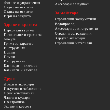
Фитнес и упражнения
Аксесоари за пушачи
Отдих на открито
Отдих на открито
За майстора
Игри на закрито
Строителни консумативи
Водопровод
Здраве и красота
Аксесоари за инструменти
Персонална грижа
Огради и заграждения
Почистване и грижа за
Хардуер аксесоари
бижута
Строителни материали
Грижа за здравето
Инструменти
Помпи
Помпи
Инструменти
Катинари и ключове
Катинари и ключове
Други
Дрехи и аксесоари
Изкуство и забавление
Офис консумативи
Чанти и куфари
Електроника
Здраве и красота