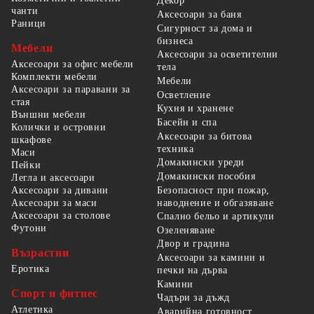
Декор
чанти
Аксесоари за баня
Раници
Сигурност за дома и
бизнеса
Мебели
Аксесоари за осветителни
Аксесоари за офис мебели
тела
Комплекти мебели
Мебели
Аксесоари за паравани за
Осветление
стая
Кухня и хранене
Външни мебели
Басейн и спа
Колички и островни
Аксесоари за битова
шкафове
техника
Маси
Домакински уреди
Пейки
Домакински пособия
Легла и аксесоари
Безопасност при пожар,
Аксесоари за дивани
наводнение и обгазяване
Аксесоари за маси
Аксесоари за столове
Спално бельо и артикули
Футони
Озеленяване
Двор и градина
Възрастни
Аксесоари за камини и
Еротика
печки на дърва
Камини
Спорт и фитнес
Чадъри за дъжд
Атлетика
Аварийна готовност