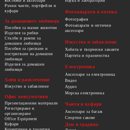
Костюми и аксесоари
Наука и лаборатории
Ръчни чанти, портфейли и
куфари
Фотоапарати и оптика
Фотография
За домашните любимци
Фотоапарати и оптични
Пособия за малки животни
аксесоари
Изделия за рибки
Стълби и рампи за
Изкуство и забавление
домашни любимци
Пособия за сресване и
Хобита и творчески занаяти
постригване на домашни
Партита и празненства
любимци
Изделия за домашни
Електроника
любимци
Аксесоари за електроника
Хоби и развлечение
Видео
Изкуство и забавление
Аудио
Морска електроника
Офис консумативи
Презентационни материали
Чанти и куфари
Регистриране и
Аксесоари за багаж
организиране
Спортни сакове
Office Equipment
Куфари
Дом и градина
Козметични и тоалетни