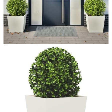
Време за доставка: 5 до 9 дни
Безплатна доставка до адрес при плащане по банков път
Цвят:
Бял
Материал:
Студеновалцувана стомана
Размери:
50 x 50 x 50 cм (Д x Ш x В)
EAN code:
8721102914997
Размери на отвора:
50 x 50 см (Д x Ш)
Размери на дъното:
40 x 40 см (Д x Ш)
Купи на изплащане
Credit calculator
Градински кашпи, 2 бр, бели, 50x50x50 см, стомана
Please select credit institution
Цена на продукта:
€86.00
Extraction of information from credit institutions
Предоставената таблица е с информационна цел.