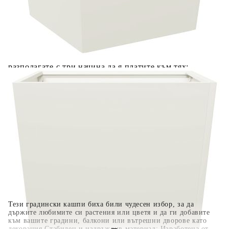
Добавете продукта в количката си с бутона "Добави в
количката" и при поръчка ще можете да изберете броя
вноски на кредита.
Когато плащате с NewPay, всъщност NewPay плаща
поръчката Ви вместо Вас. Вие я получавате и
разполагате с три начина да я платите към тях:
Отложено до 30 дни от момента на изпращане на
поръчката без оскъпяване. За покупки на стойност до
400 лв. / €204,52
Плащане на 4 вноски. Заплащате 20% от стойността на
поръчката си на момента с карта. Останалата сума се
разделя на 3 равни месечни вноски без оскъпяване. За
покупки на стойност до 1000 лв. / €511.31
Плащане на 6 вноски. Стойността на поръчката се
разпределя в 6 равни месечни вноски с оскъпяване. За
покупки на стойност до 2000 лв. / €1022.61
Тези градински кашпи биха били чудесен избор, за да
държите любимите си растения или цветя и да ги добавите
към вашите градини, балкони или вътрешни дворове като
декорация.Стабилен и издръжлив материал: Изработена от