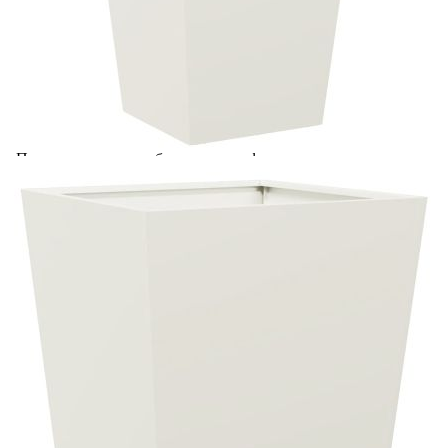
Добавете продукта в количката си с бутона "Добави в
количката" и при поръчка ще можете да изберете броя
вноски на кредита.
Acest tabel are caracter informativ. Adăugați produsul în
coșul de cumpărături unde veți putea selecta detaliile
cererii de creditare.
Предоставената таблица е с информационна цел.
Добавете продукта в количката си с бутона "Добави в
количката" и при поръчка ще можете да изберете броя
вноски на кредита.
Предоставената таблица е с информационна цел.
Добавете продукта в количката си с бутона "Добави в
количката" и при поръчка ще можете да изберете броя
вноски на кредита.
Предоставената таблица е с информационна цел.
Добавете продукта в количката си с бутона "Добави в
количката" и при поръчка ще можете да изберете броя
вноски на кредита.
Предоставената таблица е с информационна цел.