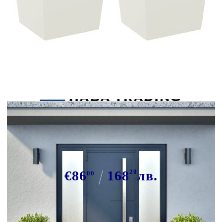
Tweet
Сподели
Градински кашпи, 2 бр, бели,
50x50x50 см, стомана
€86
168
20
лв.
00
В наличност: 60 бр.