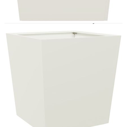
и да ги добавите към вашите градини, балкони
или вътрешни дворове като декорация.Стабилен
и издръжлив материал: Изработена от стомана,
градинската кашпа е устойчива на ръжда и
издръжлива за продължителна употреба на
открито. Освен това осигурява стабилност и
предотвратява преобръщане.Достатъчно
пространство: Градинската кашпа е достатъчно
широка и висока, за да побере голямо
количество почва и да осигури достатъчно
място за вашите растения, зеленчуци, билки и
цветя.Универсалност: Градинската кашпа без
дренажни отвори може да стои на всяка
повърхност без страх от наводнение, като
държи любимите ви растения или цветя, за да
украси вашето пространство. Можете също така
свободно да направите дупка в дъното за
подобряване на дренажа.Защита от плевели и
вредители: Тази кашпа повдига вашите
растения и ги предпазва от плевели, вредители
и обитаващи земята насекоми.Широко
приложение: Тази градинска кашпа би била
чудесен избор за ентусиастите "направи си
сам"; за да украсят своите градини и всяко
външно жилищно пространство.