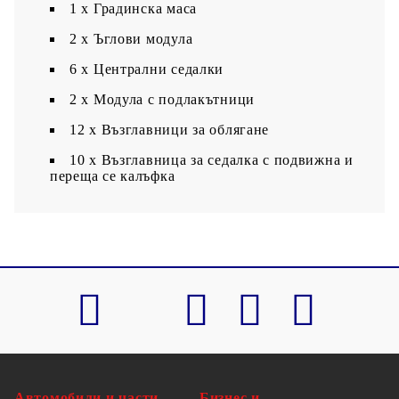
1 х Градинска маса
2 x Ъглови модула
6 x Централни седалки
2 x Модула с подлакътници
12 x Възглавници за облягане
10 x Възглавница за седалка с подвижна и
переща се калъфка
Автомобили и части
Бизнес и