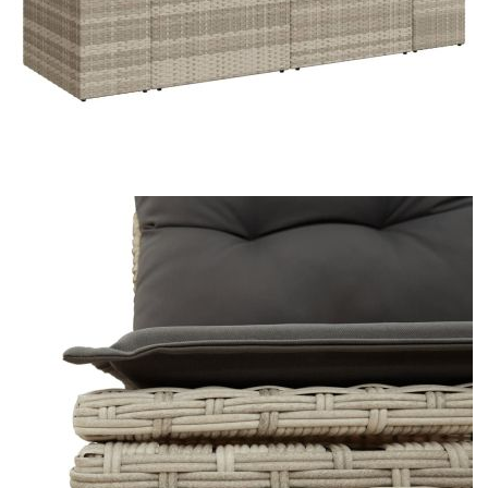
Време за доставка: 5 до 9 дни
Безплатна доставка до адрес при плащане по банков път
Цвят:
Тъмносив
Материал:
PE ратан, прахово боядисана
стомана, закалено стъкло
Размери:
55 x 55 x 37 см (Д x Ш x В)
EAN code:
8721012954533
Височина на седалката от
37 см
земята:
Височина на подлакътника от
55 см
земята:
Размери на седалката:
55 x 55 cм (Ш x Д)
Размери на възглавницата за
55 x 45 x 13 см (Д х Ш x Деб)
облягане:
Максимален капацитет на
110 кг
натоварване (на място):
Размери на възглавницата на
55 x 55 x 3 см (Ш x Д x Деб)