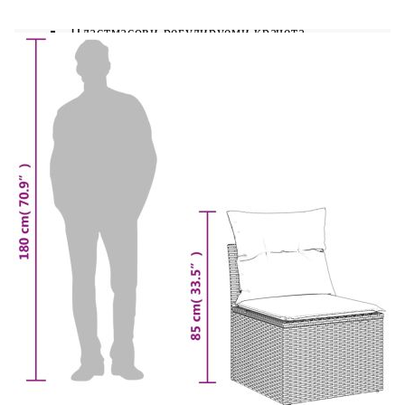
UV устойчив
Пластмасови регулируеми крачета
Необходим е монтаж
Ъглова седалка:
Цвят: Светлосив
Материал: PE ратан, прахово боядисана
стомана
Размери: 62 x 62 x 69 см (Ш x Д x В)
Размери на седалката: 55 x 55 cм (Ш x Д)
Височина на седалката от земята: 37 см
Централна седалка:
Цвят: Светлосив
Материал: PE ратан, прахово боядисана
стомана
Размери: 55 x 62 x 69 см (Ш x Д x В)