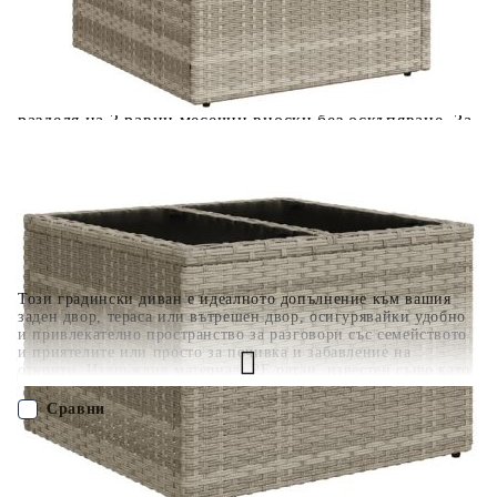
разполагате с три начина да я платите към тях:
Отложено до 30 дни от момента на изпращане на
поръчката без оскъпяване. За покупки на стойност до
400 лв. / €204,52
Плащане на 4 вноски. Заплащате 20% от стойността на
поръчката си на момента с карта. Останалата сума се
разделя на 3 равни месечни вноски без оскъпяване. За
покупки на стойност до 1000 лв. / €511.31
Плащане на 6 вноски. Стойността на поръчката се
разпределя в 6 равни месечни вноски с оскъпяване. За
покупки на стойност до 2000 лв. / €1022.61
Този градински диван е идеалното допълнение към вашия
заден двор, тераса или вътрешен двор, осигурявайки удобно
и привлекателно пространство за разговори със семейството
и приятелите или просто за почивка и забавление на
открито. Издръжлив материал: PE ратан, известен също като
полиратан, е здрав синтетичен материал с малко необходима
поддръжка, който прилича на естествен ратан. Той е лек,
Сравни
лесен за почистване и често се използва за външни мебели
поради своята издръжливост и устойчивост на атмосферни
влияния.Удобна седалка: Тази мебел за открито, снабдена с
ПОРЪЧАЙ БЕЗ РЕГИСТРАЦИЯ
плътно подплатени възглавници, предлага удобство при
сядане.Стъклен плот: Плотът на външната маса е изработен