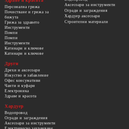
Здраве и красота
Аксесоари за инструменти
Персонална грижа
Огради и заграждения
Почистване и грижа за
Хардуер аксесоари
бижута
Строителни материали
Грижа за здравето
Инструменти
Помпи
Помпи
Инструменти
Катинари и ключове
Катинари и ключове
Други
Дрехи и аксесоари
Изкуство и забавление
Офис консумативи
Чанти и куфари
Електроника
Здраве и красота
Хардуер
Водопровод
Огради и заграждения
Аксесоари за инструменти
Електрическо захранване