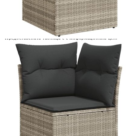
Предоставената таблица е с информационна цел.
Добавете продукта в количката си с бутона "Добави в
количката" и при поръчка ще можете да изберете броя
вноски на кредита.
Предоставената таблица е с информационна цел.
Добавете продукта в количката си с бутона "Добави в
количката" и при поръчка ще можете да изберете броя
вноски на кредита.
Предоставената таблица е с информационна цел.
Добавете продукта в количката си с бутона "Добави в
количката" и при поръчка ще можете да изберете броя
вноски на кредита.
Предоставената таблица е с информационна цел.
Добавете продукта в количката си с бутона "Добави в
количката" и при поръчка ще можете да изберете броя
вноски на кредита.
Когато плащате с NewPay, всъщност NewPay плаща
поръчката Ви вместо Вас. Вие я получавате и