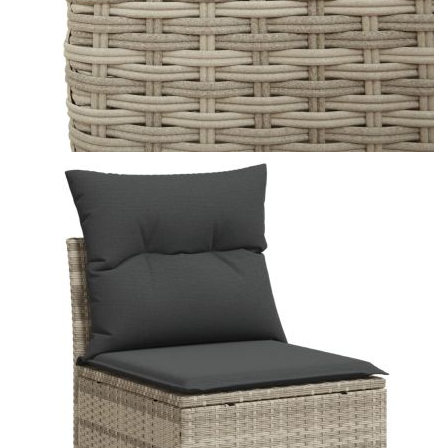
седалката:
Материал на покритието:
Плат (100% полиестер)
Ширина на подлакътника:
27,5 см
Материал за пълнеж на
Дунапрен
възглавницата за сядане:
Материал за пълнеж на
Памучни влакна
облегалката:
Купи на изплащане
Credit calculator
Градински комплект с възглавници, 11 части,
светлосив полиратан
Please select credit institution
Цена на продукта:
€670.00
Extraction of information from credit institutions
Предоставената таблица е с информационна цел.
Добавете продукта в количката си с бутона "Добави в
количката" и при поръчка ще можете да изберете броя
вноски на кредита.
Acest tabel are caracter informativ. Adăugați produsul în
coșul de cumpărături unde veți putea selecta detaliile
cererii de creditare.