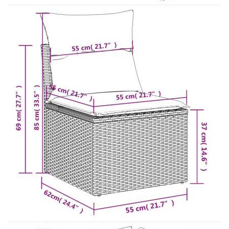
Размери на седалката: 55 x 55 cм (Ш x Д)
Височина на седалката от земята: 37 см
Модул с подлакътници:
Цвят: Светлосив
Материал: PE ратан, прахово боядисана
стомана
Размери: 83 x 62 x 69 см (Ш x Д x В)
Размери на седалката: 55 x 55 cм (Ш x Д)
Височина на седалката от земята: 37 см
Височина на подлакътника от земята: 55 см
Ширина на подлакътника: 27,5 см
Маса:
Цвят: Светлосив