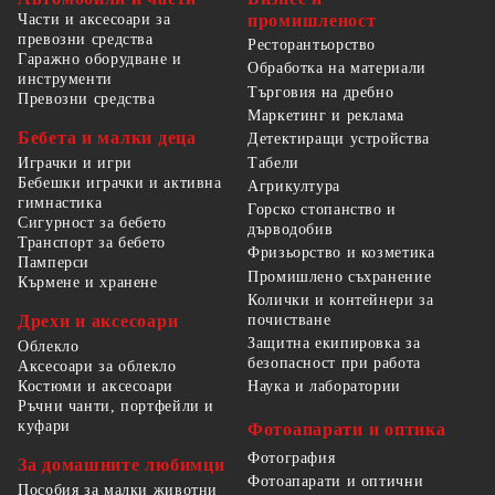
Части и аксесоари за
промишленост
превозни средства
Ресторантьорство
Гаражно оборудване и
Обработка на материали
инструменти
Търговия на дребно
Превозни средства
Маркетинг и реклама
Бебета и малки деца
Детектиращи устройства
Табели
Играчки и игри
Бебешки играчки и активна
Агрикултура
гимнастика
Горско стопанство и
Сигурност за бебето
дърводобив
Транспорт за бебето
Фризьорство и козметика
Памперси
Промишлено съхранение
Кърмене и хранене
Колички и контейнери за
Дрехи и аксесоари
почистване
Защитна екипировка за
Облекло
безопасност при работа
Аксесоари за облекло
Костюми и аксесоари
Наука и лаборатории
Ръчни чанти, портфейли и
куфари
Фотоапарати и оптика
Фотография
За домашните любимци
Фотоапарати и оптични
Пособия за малки животни