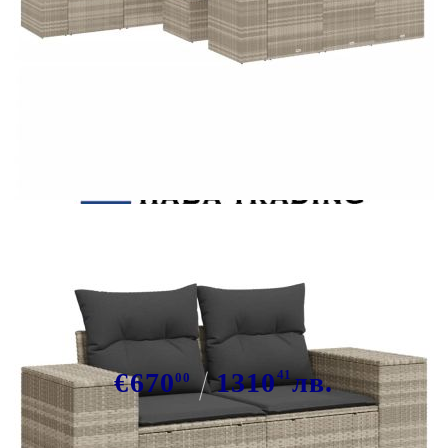
Tweet
Сподели
Градински комплект с
възглавници, 11 части, светлосив
полиратан
€670
1310
41
лв.
00
В наличност: 64 бр.