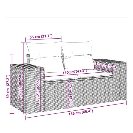
Той е лек, лесен за почистване и често се
използва за външни мебели поради своята
издръжливост и устойчивост на атмосферни
влияния.Удобна седалка: Тази мебел за открито,
снабдена с плътно подплатени възглавници,
предлага удобство при сядане.Стъклен плот:
Плотът на външната маса е изработен от здраво
и издръжливо закалено стъкло, което улеснява
почистването с влажна кърпа и добавя нотка
елегантност към вашето външно
пространство.Калъф, който може да се сваля и
може да се пере: Тези възглавници за седалки
имат подвижни калъфи за лесно пране и
поддръжка.Модулен дизайн: Този комплект
външни мебели има модулен дизайн, което го
прави напълно гъвкав и лесен за преместване,
така че можете да създадете персонализирана
подредба на външни мебели. Добре е да се
знае:За да сте сигурни, че вашите външни
мебели ще останат красиви, ви препоръчваме да
ги защитите с водоустойчиво покривало.
Максимален капацитет на натоварване (на
място): 110 кг