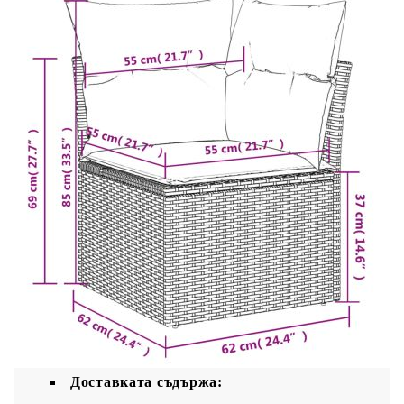
Материал: PE ратан, прахово боядисана
стомана, закалено стъкло
Размери: 55 x 55 x 37 см (Д x Ш x В)
Възглавница:
Цвят: Тъмносив
Материал на покритието: Плат (100%
полиестер)
Материал за пълнеж на възглавницата за
сядане: Дунапрен
Материал за пълнеж на облегалката:
Памучни влакна
Размери на възглавницата на седалката: 55
x 55 x 3 см (Ш x Д x Деб)
Размери на възглавницата за облягане: 55 x
45 x 13 см (Д х Ш x Деб)
Доставката съдържа: