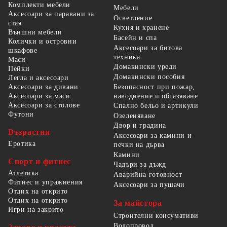
Комплекти мебели
Мебели
Аксесоари за паравани за
Осветление
стая
Кухня и хранене
Външни мебели
Басейн и спа
Колички и островни
Аксесоари за битова
шкафове
техника
Маси
Домакински уреди
Пейки
Домакински пособия
Легла и аксесоари
Безопасност при пожар,
Аксесоари за дивани
наводнение и обгазяване
Аксесоари за маси
Аксесоари за столове
Спално бельо и артикули
Футони
Озеленяване
Двор и градина
Възрастни
Аксесоари за камини и
Еротика
печки на дърва
Камини
Спорт и фитнес
Чадъри за дъжд
Атлетика
Аварийна готовност
Фитнес и упражнения
Аксесоари за пушачи
Отдих на открито
Отдих на открито
За майстора
Игри на закрито
Строителни консумативи
Водопровод