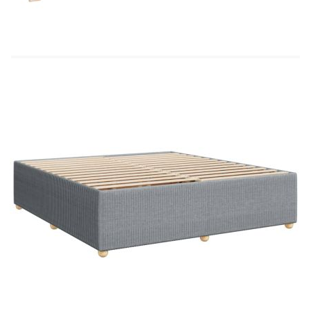
Използвайте това легло с пружинна основа, за
да се насладите на спокоен нощен сън! То ви
предлага максимална релаксация и приятен сън.
Мек и издръжлив материал: Полиестерната
тъкан съчетава мекота, дишане и издръжливост,
осигурявайки ви максимален комфорт и
уют.Матрак с джобни пружини: Този матрак с
джобни пружини има индивидуални джобни
пружини, които работят независимо, за да
осигурят персонализирана поддръжка,
реагирайки само на натиск във всяка област.
Този дизайн предотвратява „навиването“ и
намалява предаването на движение в сравнение
с традиционните матраци с отворена спирала.
Всяка джобна пружина поддържа тялото
индивидуално.Комфортен топ матрак: Този топ
матрак подобрява поддръжката и комфорта с
меката си, дишаща повърхност, като
същевременно удължава живота на вашия
матрак. Сваляемият калъф позволява лесно
пране, което прави поддръжката изключително
лесна.Ламти за оптимална опора: Рамката на
леглото е с ламели, които осигуряват