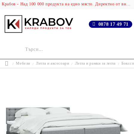
Крабов - Над 100 000 продукта на едно място. Директно от вносителя!
0878 17 49 71
Мебели
Легла и аксесоари
Легла и рамки за легла
Бокссп