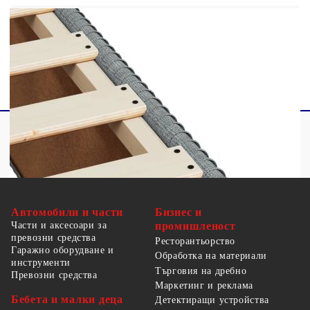
2 x Матрака
1 х Топ матрак
Автомобили и части
Бизнес и
Части и аксесоари за
промишленост
превозни средства
Ресторантьорство
Гаражно оборудване и
Обработка на материали
инструменти
Търговия на дребно
Превозни средства
Маркетинг и реклама
Бебета и малки деца
Детектиращи устройства