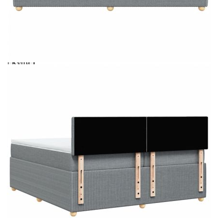
вноски на кредита.
Предоставената таблица е с информационна цел.
Добавете продукта в количката си с бутона "Добави в
количката" и при поръчка ще можете да изберете броя
вноски на кредита.
Когато плащате с NewPay, всъщност NewPay плаща
поръчката Ви вместо Вас. Вие я получавате и
разполагате с три начина да я платите към тях:
Отложено до 30 дни от момента на изпращане на
поръчката без оскъпяване. За покупки на стойност до
400 лв. / €204,52
Плащане на 4 вноски. Заплащате 20% от стойността на
поръчката си на момента с карта. Останалата сума се
разделя на 3 равни месечни вноски без оскъпяване. За
покупки на стойност до 1000 лв. / €511.31
Плащане на 6 вноски. Стойността на поръчката се
разпределя в 6 равни месечни вноски с оскъпяване. За
покупки на стойност до 2000 лв. / €1022.61