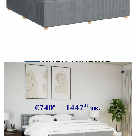
Tweet
Сподели
Боксспринг легло с матрак,
светлосиво, 200x200 см, плат
€740
1447
31
лв.
00
В наличност: 29 бр.