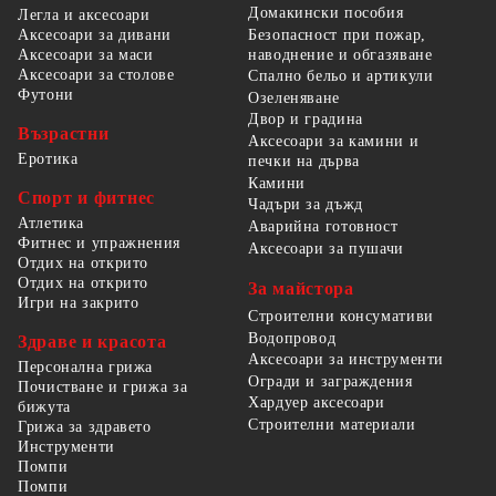
Домакински пособия
Легла и аксесоари
Безопасност при пожар,
Аксесоари за дивани
наводнение и обгазяване
Аксесоари за маси
Аксесоари за столове
Спално бельо и артикули
Футони
Озеленяване
Двор и градина
Възрастни
Аксесоари за камини и
Еротика
печки на дърва
Камини
Спорт и фитнес
Чадъри за дъжд
Атлетика
Аварийна готовност
Фитнес и упражнения
Аксесоари за пушачи
Отдих на открито
Отдих на открито
За майстора
Игри на закрито
Строителни консумативи
Водопровод
Здраве и красота
Аксесоари за инструменти
Персонална грижа
Огради и заграждения
Почистване и грижа за
Хардуер аксесоари
бижута
Строителни материали
Грижа за здравето
Инструменти
Помпи
Помпи