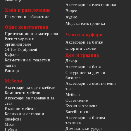
Аксесоари за електроника
Хоби и развлечение
Видео
Изкуство и забавление
Аудио
Морска електроника
Офис консумативи
Презентационни материали
Чанти и куфари
Регистриране и
Аксесоари за багаж
организиране
Спортни сакове
Office Equipment
Куфари
Дом и градина
Козметични и тоалетни
Декор
чанти
Аксесоари за баня
Раници
Сигурност за дома и
бизнеса
Мебели
Аксесоари за осветителни
Аксесоари за офис мебели
тела
Комплекти мебели
Мебели
Аксесоари за паравани за
Осветление
стая
Кухня и хранене
Външни мебели
Басейн и спа
Колички и островни
Аксесоари за битова
шкафове
техника
Маси
Домакински уреди
Пейки