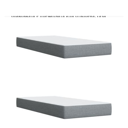
необходимата опора и дишане на вашия матрак.
Полезно е да знаете:От хигиенни съображения
матракът не може да бъде върнат, ако
опаковката е премахната или отворена.Тази
рамка за легло е с ламели и включва ламели.
Рамка за легло с табла:
Цвят: Светлосив
Материал: Плат (100% полиестер),
шперплат, инженерно дърво, масивна борова
дървесина
Размери: 200 x 200 x 100,5 см (Д x Ш x В)
Удебелени пластмасови крака
Поддържащи крака от масивна борова
дървесина
Необходим е монтаж
Матрак:
Цвят: Бяло и светлосиво