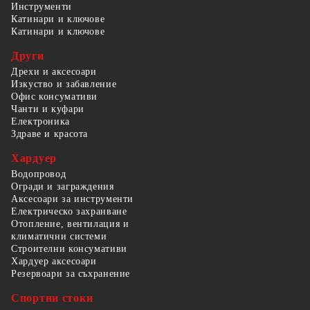
Инструменти
Катинари и ключове
Катинари и ключове
Други
Дрехи и аксесоари
Изкуство и забавление
Офис консумативи
Чанти и куфари
Електроника
Здраве и красота
Хардуер
Водопровод
Огради и заграждения
Аксесоари за инструменти
Електрическо захранване
Отопление, вентилация и
климатични системи
Строителни консумативи
Хардуер аксесоари
Резервоари за съхранение
Спортни стоки