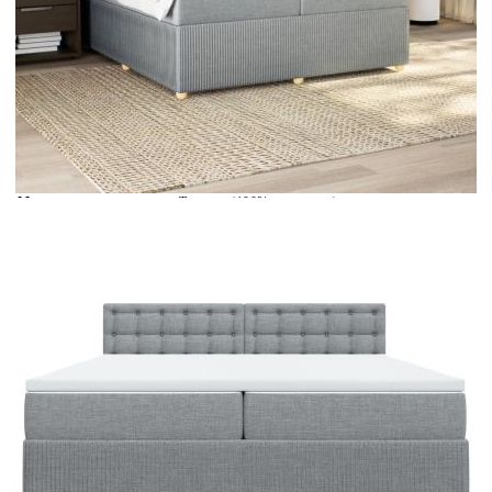
Време за доставка: 5 до 9 дни
Безплатна доставка до адрес при плащане по банков път
Цвят:
Бял
Материал:
Текстил (100% полиестер)
Размери:
200 x 200 x 5 см (Ш x Д x В)
EAN code:
8721102724596
Материал на пълнежа:
Пяна
Размери (всеки):
100 x 200 x 20 см (Ш x Д x В)
Материал за пълнеж:
Покет пружини, пяна
Твърдост:
Средна
Купи на изплащане
Credit calculator
Боксспринг легло с матрак, светлосиво, 200x200 см,
плат
Please select credit institution