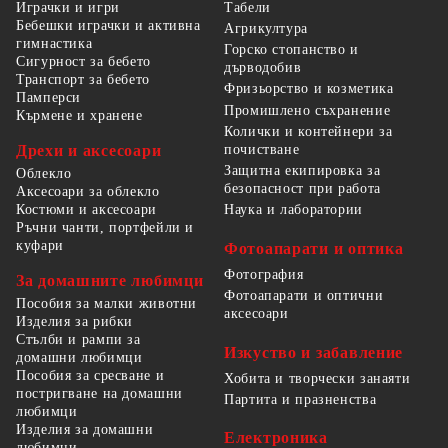
Табели
Играчки и игри
Бебешки играчки и активна
Агрикултура
гимнастика
Горско стопанство и
Сигурност за бебето
дърводобив
Транспорт за бебето
Фризьорство и козметика
Памперси
Промишлено съхранение
Кърмене и хранене
Колички и контейнери за
Дрехи и аксесоари
почистване
Защитна екипировка за
Облекло
безопасност при работа
Аксесоари за облекло
Костюми и аксесоари
Наука и лаборатории
Ръчни чанти, портфейли и
куфари
Фотоапарати и оптика
Фотография
За домашните любимци
Фотоапарати и оптични
Пособия за малки животни
аксесоари
Изделия за рибки
Стълби и рампи за
Изкуство и забавление
домашни любимци
Пособия за сресване и
Хобита и творчески занаяти
постригване на домашни
Партита и празненства
любимци
Изделия за домашни
Електроника
любимци