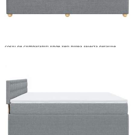
Цена на продукта:
€740.00
Extraction of information from credit institutions
Предоставената таблица е с информационна цел.
Добавете продукта в количката си с бутона "Добави в
количката" и при поръчка ще можете да изберете броя
вноски на кредита.
Acest tabel are caracter informativ. Adăugați produsul în
coșul de cumpărături unde veți putea selecta detaliile
cererii de creditare.
Предоставената таблица е с информационна цел.
Добавете продукта в количката си с бутона "Добави в
количката" и при поръчка ще можете да изберете броя
вноски на кредита.
Предоставената таблица е с информационна цел.
Добавете продукта в количката си с бутона "Добави в
количката" и при поръчка ще можете да изберете броя
вноски на кредита.
Предоставената таблица е с информационна цел.
Добавете продукта в количката си с бутона "Добави в
количката" и при поръчка ще можете да изберете броя