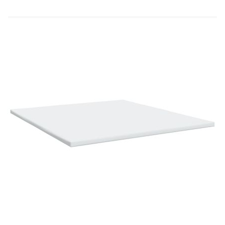
Материал: Текстил (100% полиестер)
Материал за пълнеж: Покет пружини, пяна
Твърдост: Средна
Размери (всеки): 100 x 200 x 20 см (Ш x Д x
В)
Топ матрак:
Цвят: Бял
Материал: Текстил (100% полиестер)
Материал на пълнежа: Пяна
Размери: 200 x 200 x 5 см (Ш x Д x В)
Калъфът се сваля и пере в перална машина
Доставката съдържа:
1 x Рамка за легло
2 x Табли