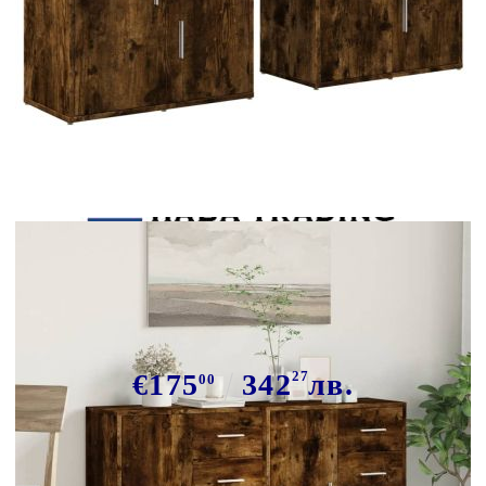
Tweet
Сподели
Сайдборди, 2 бр, опушен дъб,
60x31x70 см, инженерно дърво
€175
342
27
лв.
00
В наличност: 30 бр.