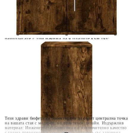
Добавете продукта в количката си с бутона "Добави в
количката" и при поръчка ще можете да изберете броя
вноски на кредита.
Когато плащате с NewPay, всъщност NewPay плаща
поръчката Ви вместо Вас. Вие я получавате и
разполагате с три начина да я платите към тях:
Отложено до 30 дни от момента на изпращане на
поръчката без оскъпяване. За покупки на стойност до
400 лв. / €204,52
Плащане на 4 вноски. Заплащате 20% от стойността на
поръчката си на момента с карта. Останалата сума се
разделя на 3 равни месечни вноски без оскъпяване. За
покупки на стойност до 1000 лв. / €511.31
Плащане на 6 вноски. Стойността на поръчката се
разпределя в 6 равни месечни вноски с оскъпяване. За
покупки на стойност до 2000 лв. / €1022.61
Тези здрави бюфети са проектирани да бъдат централна точка
на вашата стая с модерен, но практичен дизайн. Издържлив
материал: Инженерната дървесина е с изключително качество
с гладка повърхност и също така се отличава със здравина,