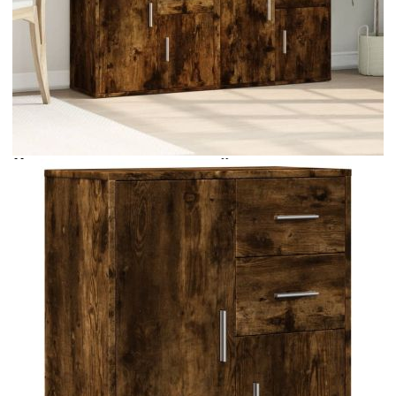
Време за доставка: 5 до 9 дни
Безплатна доставка до адрес при плащане по банков път
Цвят:
Опушен дъб
Материал:
Инженерно дърво
Размери:
60 x 31 x 70 см (Ш x Д x В)
EAN code:
8721102594465
Максимална товароносимост (всеки):
69 кг
Купи на изплащане
Credit calculator
Сайдборди, 2 бр, опушен дъб, 60x31x70 см, инженерно
дърво
Please select credit institution
Цена на продукта:
€175.00
Extraction of information from credit institutions
Предоставената таблица е с информационна цел.