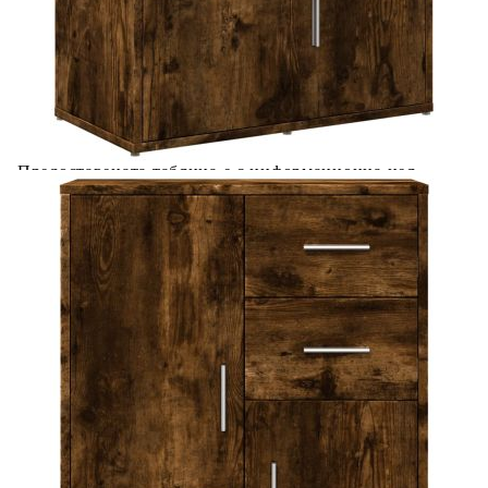
Добавете продукта в количката си с бутона "Добави в
количката" и при поръчка ще можете да изберете броя
вноски на кредита.
Acest tabel are caracter informativ. Adăugați produsul în
coșul de cumpărături unde veți putea selecta detaliile
cererii de creditare.
Предоставената таблица е с информационна цел.
Добавете продукта в количката си с бутона "Добави в
количката" и при поръчка ще можете да изберете броя
вноски на кредита.
Предоставената таблица е с информационна цел.
Добавете продукта в количката си с бутона "Добави в
количката" и при поръчка ще можете да изберете броя
вноски на кредита.
Предоставената таблица е с информационна цел.
Добавете продукта в количката си с бутона "Добави в
количката" и при поръчка ще можете да изберете броя
вноски на кредита.
Предоставената таблица е с информационна цел.