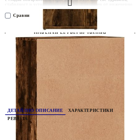
стабилност и устойчивост на влага. Изработен от инженерно
дърво, шкафът за съхранение се почиства лесно с влажна
кърпа.Достатъчно място за съхранение: Този сайдборд
Сравни
предлага удобно място за съхранение за вашите списания,
книги, дистанционни управления и други дребни предмети,
добре организирани и достъпни.Широко приложение: Плотът
ПОРЪЧАЙ БЕЗ РЕГИСТРАЦИЯ
на този сайдборд осигурява повече място за поставяне на
предмети, като мобилни телефони, книги, лампи и др.
Внимание:За да предотвратите преобръщане, този продукт
Наш представител ще се свърже с Вас в рамките на работния ден!
трябва да се използва с анкер за закрепване към стена (не е
предоставено).
3276564
43.780
кг
Оцени продукта
ДЕТАЙЛНО ОПИСАНИЕ
ХАРАКТЕРИСТИКИ
РЕВЮТА
Тези здрави бюфети са проектирани да бъдат
централна точка на вашата стая с модерен, но