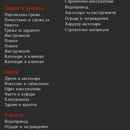
Строителни консумативи
Водопровод
Здраве и красота
Аксесоари за инструменти
Персонална грижа
Огради и заграждения
Почистване и грижа за
Хардуер аксесоари
бижута
Строителни материали
Грижа за здравето
Инструменти
Помпи
Помпи
Инструменти
Катинари и ключове
Катинари и ключове
Други
Дрехи и аксесоари
Изкуство и забавление
Офис консумативи
Чанти и куфари
Електроника
Здраве и красота
Хардуер
Водопровод
Огради и заграждения