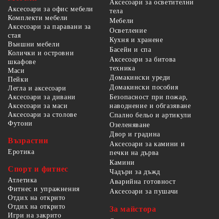
Аксесоари за осветителни
Аксесоари за офис мебели
тела
Комплекти мебели
Мебели
Аксесоари за паравани за
Осветление
стая
Кухня и хранене
Външни мебели
Басейн и спа
Колички и островни
Аксесоари за битова
шкафове
техника
Маси
Домакински уреди
Пейки
Домакински пособия
Легла и аксесоари
Безопасност при пожар,
Аксесоари за дивани
наводнение и обгазяване
Аксесоари за маси
Аксесоари за столове
Спално бельо и артикули
Футони
Озеленяване
Двор и градина
Възрастни
Аксесоари за камини и
Еротика
печки на дърва
Камини
Спорт и фитнес
Чадъри за дъжд
Атлетика
Аварийна готовност
Фитнес и упражнения
Аксесоари за пушачи
Отдих на открито
Отдих на открито
За майстора
Игри на закрито