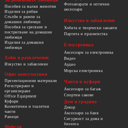
Фотоапарати и оптични
Пособия за малки животни
аксесоари
Изделия за рибки
Стълби и рампи за
Изкуство и забавление
домашни любимци
Пособия за сресване и
Хобита и творчески занаяти
постригване на домашни
Партита и празненства
любимци
Изделия за домашни
Електроника
любимци
Аксесоари за електроника
Хоби и развлечение
Видео
Изкуство и забавление
Аудио
Морска електроника
Офис консумативи
Презентационни материали
Чанти и куфари
Регистриране и
Аксесоари за багаж
организиране
Спортни сакове
Office Equipment
Куфари
Дом и градина
Козметични и тоалетни
Декор
чанти
Аксесоари за баня
Раници
Сигурност за дома и
бизнеса
Мебели