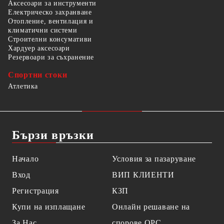
Аксесоари за инструменти
Електрическо захранване
Отопление, вентилация и
климатични системи
Строителни консумативи
Хардуер аксесоари
Резервоари за съхранение
Спортни стоки
Атлетика
Бързи връзки
Начало
Условия за пазаруване
Вход
ВИП КЛИЕНТИ
Регистрация
КЗП
Купи на изплащане
Онлайн решаване на
За Нас
спорове OPC