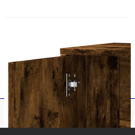
Максимална товароносимост (всеки): 69 кг
Необходим е монтаж
Доставката съдържа:
2 x Бюфета
Legal Documents:
Повече подробности за предотвратяване на
преобръщането на вашите мебели можете да
намерите
тук