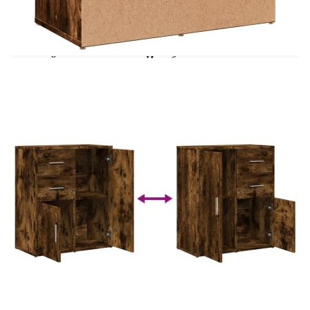
практичен дизайн. Издържлив материал:
Инженерната дървесина е с изключително
качество с гладка повърхност и също така се
отличава със здравина, стабилност и
устойчивост на влага. Изработен от инженерно
дърво, шкафът за съхранение се почиства лесно
с влажна кърпа.Достатъчно място за
съхранение: Този сайдборд предлага удобно
място за съхранение за вашите списания, книги,
дистанционни управления и други дребни
предмети, добре организирани и
достъпни.Широко приложение: Плотът на този
сайдборд осигурява повече място за поставяне
на предмети, като мобилни телефони, книги,
лампи и др. Внимание:За да предотвратите
преобръщане, този продукт трябва да се
използва с анкер за закрепване към стена (не е
предоставено).
Цвят: Опушен дъб
Материал: Инженерно дърво
Размери: 60 x 31 x 70 см (Ш x Д x В)