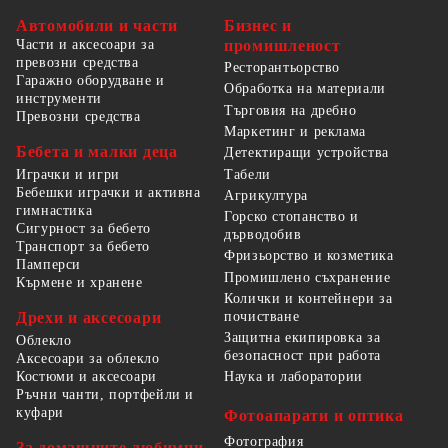
Автомобили и части
Бизнес и
Части и аксесоари за
промишленост
превозни средства
Ресторантьорство
Гаражно оборудване и
Обработка на материали
инструменти
Търговия на дребно
Превозни средства
Маркетинг и реклама
Бебета и малки деца
Детектиращи устройства
Табели
Играчки и игри
Бебешки играчки и активна
Агрикултура
гимнастика
Горско стопанство и
Сигурност за бебето
дърводобив
Транспорт за бебето
Фризьорство и козметика
Памперси
Промишлено съхранение
Кърмене и хранене
Колички и контейнери за
Дрехи и аксесоари
почистване
Защитна екипировка за
Облекло
безопасност при работа
Аксесоари за облекло
Костюми и аксесоари
Наука и лаборатории
Ръчни чанти, портфейли и
куфари
Фотоапарати и оптика
Фотография
За домашните любимци