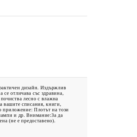
практичен дизайн. Издържлив
а се отличава със здравина,
 почиства лесно с влажна
за вашите списания, книги,
о приложение: Плотът на този
лампи и др. Внимание:За да
ена (не е предоставено).