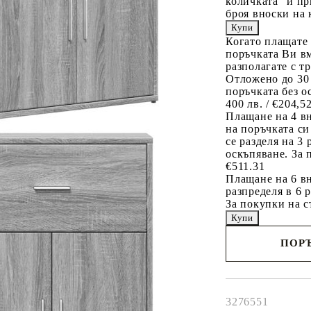
количката" и пр
броя вноски на 
Когато плащате
поръчката Ви вм
разполагате с т
Отложено до 30
поръчката без о
400 лв. / €204,5
Плащане на 4 в
на поръчката си
се разделя на 3
оскъпяване. За 
€511.31
Плащане на 6 вн
разпределя в 6 
За покупки на с
ПОРЪ
Наш представител 
свърже с Вас в рам
работния ден!
3276551