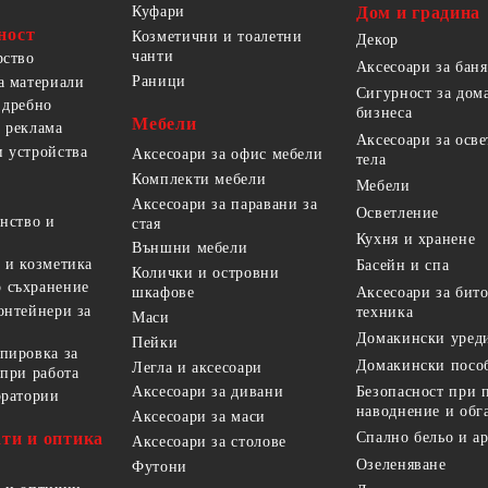
Куфари
Дом и градина
ност
Козметични и тоалетни
Декор
чанти
рство
Аксесоари за баня
Раници
а материали
Сигурност за дом
 дребно
бизнеса
Мебели
 реклама
Аксесоари за осв
 устройства
Аксесоари за офис мебели
тела
Комплекти мебели
Мебели
Аксесоари за паравани за
Осветление
анство и
стая
Кухня и хранене
Външни мебели
 и козметика
Басейн и спа
Колички и островни
 съхранение
Аксесоари за бит
шкафове
онтейнери за
техника
Маси
Домакински уред
Пейки
пировка за
Домакински посо
Легла и аксесоари
 при работа
Безопасност при 
Аксесоари за дивани
оратории
наводнение и обг
Аксесоари за маси
ти и оптика
Спално бельо и а
Аксесоари за столове
Озеленяване
Футони