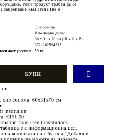
обръщане, този продукт трябва да се
за закрепване към стена (не е
Сив сонома
Инженерно дърво
60 x 31 x 70 см (Ш x Д x В)
8721102594335
осимост (всеки):
59 кг
ане
, сив сонома, 60x31x70 см,
во
it institution
а:
€151.00
rmation from credit institutions
 таблица е с информационна цел.
та в количката си с бутона "Добави в
и поръчка ще можете да изберете