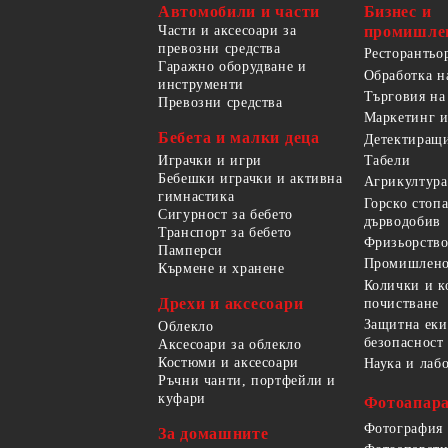
Автомобили и части
Бизнес и
Части и аксесоари за
промишле
превозни средства
Ресторантьо
Гаражно оборудване и
Обработка н
инструменти
Търговия на
Превозни средства
Маркетинг и
Бебета и малки деца
Детектиращи
Играчки и игри
Табели
Бебешки играчки и активна
Агрикултура
гимнастика
Горско стоп
Сигурност за бебето
дърводобив
Транспорт за бебето
Фризьорство
Памперси
Промишлено
Кърмене и хранене
Колички и к
Дрехи и аксесоари
почистване
Защитна еки
Облекло
безопасност
Аксесоари за облекло
Костюми и аксесоари
Наука и лаб
Ръчни чанти, портфейли и
куфари
Фотоапара
Фотография
За домашните