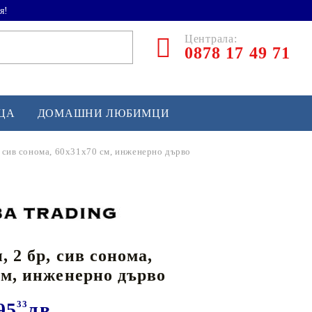
я!
Централа:
0878 17 49 71
ЕЦА
ДОМАШНИ ЛЮБИМЦИ
 сив сонома, 60x31x70 см, инженерно дърво
ТЛЕТИКА
аскетбол
кс и бойни изкуства
 2 бр, сив сонома,
йзбол и софтбол
см, инженерно дърво
кей и лакрос
сновно спортно оборудване
95
33
лв.