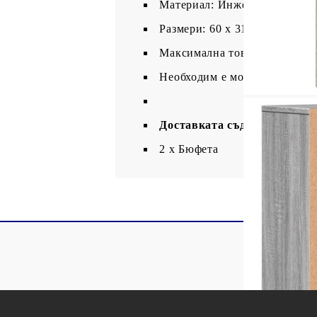
Материал: Инженерно дърво
Размери: 60 x 31 x 70 см (Ш x
Максимална товароносимост (
Необходим е монтаж
Доставката съдържа:
2 x Бюфета