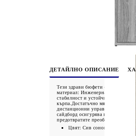
ДЕТАЙЛНО ОПИСАНИЕ
ХА
Тези здрави бюфети са проектиран
материал: Инженерната дървесина 
стабилност и устойчивост на влаг
кърпа.Достатъчно място за съхран
дистанционни управления и други
сайдборд осигурява повече място 
предотвратите преобръщане, този п
Цвят: Сив сонома