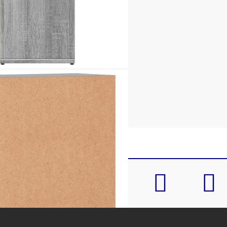
 Д x В)
всеки): 59 кг