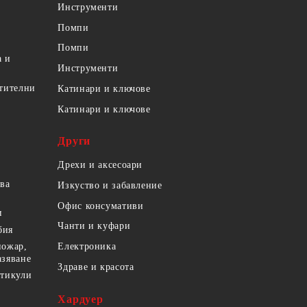
Инструменти
Помпи
Помпи
а и
Инструменти
етителни
Катинари и ключове
Катинари и ключове
Други
Дрехи и аксесоари
ова
Изкуство и забавление
Офис консумативи
и
Чанти и куфари
бия
пожар,
Електроника
азяване
Здраве и красота
ртикули
Хардуер