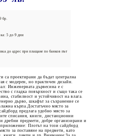
олейбол
9 бр.
ка: 5 до 9 дни
вка до адрес при плащане по банков път
и са проектирани да бъдат централна
тая с модерен, но практичен дизайн.
ал: Инженерната дървесина е с
ство с гладка повърхност и също така се
вина, стабилност и устойчивост на влага.
енерно дърво, шкафът за съхранение се
влажна кърпа.Достатъчно място за
сайдборд предлага удобно място за
шите списания, книги, дистанционни
ги дребни предмети, добре организирани и
приложение: Плотът на този сайдборд
място за поставяне на предмети, като
, книги, лампи и др. Внимание:За да