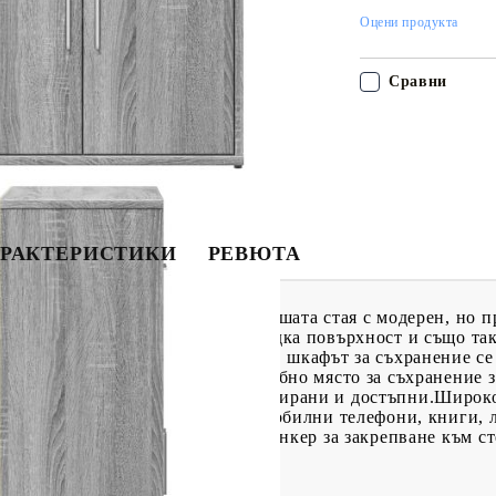
Оцени продукта
Сравни
РАКТЕРИСТИКИ
РЕВЮТА
и да бъдат централна точка на вашата стая с модерен, но 
е с изключително качество с гладка повърхност и също так
а. Изработен от инженерно дърво, шкафът за съхранение се
ение: Този сайдборд предлага удобно място за съхранение 
 дребни предмети, добре организирани и достъпни.Широк
за поставяне на предмети, като мобилни телефони, книги, 
родукт трябва да се използва с анкер за закрепване към ст