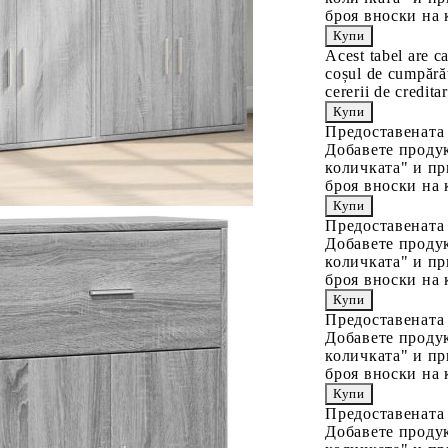
броя вноски на 
Acest tabel are c
coșul de cumpărăt
cererii de creditar
Предоставената
Добавете продук
количката" и пр
броя вноски на 
Предоставената
Добавете продук
количката" и пр
броя вноски на 
Предоставената
Добавете продук
количката" и пр
броя вноски на 
Предоставената
Добавете продук