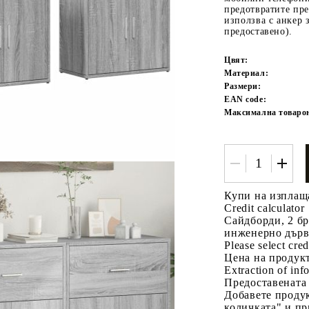
предотвратите пре
използва с анкер 
предоставено).
Цвят:
Материал:
Размери:
EAN code:
Максимална товарон
Tweet
одели
Купи на изплащ
Credit calculator
Сайдборди, 2 бр
инженерно дър
Please select cred
Цена на продукт
Extraction of info
Предоставената
Добавете продук
количката" и пр