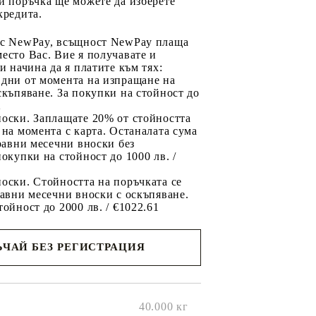
и поръчка ще можете да изберете
кредита.
 с NewPay, всъщност NewPay плаща
есто Вас. Вие я получавате и
ри начина да я платите към тях:
 дни от момента на изпращане на
скъпяване. За покупки на стойност до
2
носки. Заплащате 20% от стойността
 на момента с карта. Останалата сума
 равни месечни вноски без
покупки на стойност до 1000 лв. /
оски. Стойността на поръчката се
равни месечни вноски с оскъпяване.
тойност до 2000 лв. / €1022.61
ЧАЙ БЕЗ РЕГИСТРАЦИЯ
ще се
ките на
40.000
кг