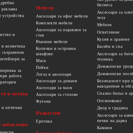
 дребно
бизнеса
Мебели
 реклама
Аксесоари за осв
 устройства
Аксесоари за офис мебели
тела
Комплекти мебели
Мебели
Аксесоари за паравани за
Осветление
анство и
стая
Кухня и хранене
Външни мебели
 и козметика
Басейн и спа
Колички и островни
 съхранение
Аксесоари за бит
шкафове
онтейнери за
техника
Маси
Домакински уред
Пейки
пировка за
Домакински посо
Легла и аксесоари
 при работа
Безопасност при 
Аксесоари за дивани
оратории
наводнение и обг
Аксесоари за маси
ти и оптика
Спално бельо и а
Аксесоари за столове
Озеленяване
Футони
 и оптични
Двор и градина
Възрастни
Аксесоари за кам
печки на дърва
Еротика
и забавление
Камини
орчески