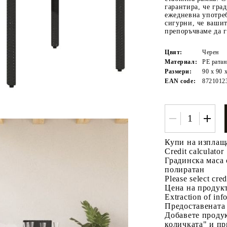
гарантира, че гра
ежедневна употреб
сигурни, че ваши
препоръчваме да 
Цвят:
Черен
Материал:
PE ратан
Размери:
90 x 90 
EAN code:
8721012
Tweet
одели
Купи на изплащ
Credit calculator
Градинска маса 
полиратан
Please select cred
Цена на продукт
Extraction of info
Предоставената
Добавете продук
количката" и пр