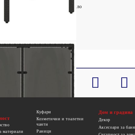
 боядисана стомана, закалено стъкло
 Ш x В)
Куфари
Дом и градина
ност
Козметични и тоалетни
Декор
чанти
рство
Аксесоари за баня
Раници
а материали
Сигурност за дом