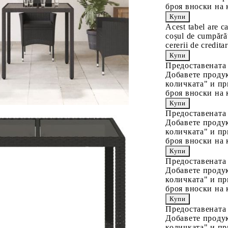
броя вноски на 
Acest tabel are c
coșul de cumpărăt
cererii de creditar
Предоставената
Добавете продук
количката" и пр
броя вноски на 
Предоставената
Добавете продук
количката" и пр
броя вноски на 
Предоставената
Добавете продук
количката" и пр
броя вноски на 
Предоставената
Добавете продук
количката" и пр