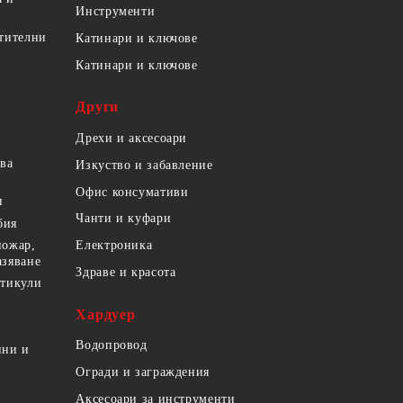
Инструменти
етителни
Катинари и ключове
Катинари и ключове
Други
Дрехи и аксесоари
ова
Изкуство и забавление
Офис консумативи
и
Чанти и куфари
бия
пожар,
Електроника
азяване
Здраве и красота
ртикули
Хардуер
Водопровод
ини и
Огради и заграждения
Аксесоари за инструменти