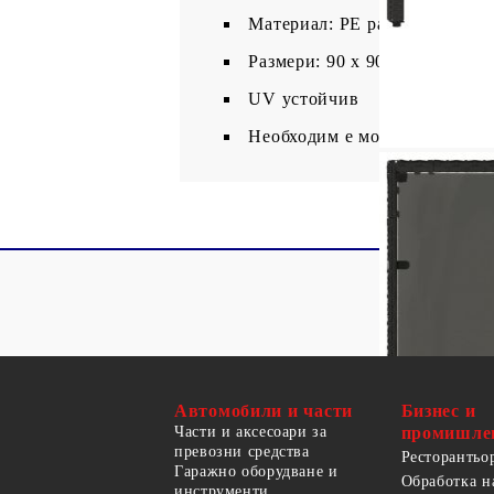
Материал: PE ратан, прахово
Размери: 90 x 90 x 75 см (Д x
UV устойчив
Необходим е монтаж
Автомобили и части
Бизнес и
Части и аксесоари за
промишле
превозни средства
Ресторантьо
Гаражно оборудване и
Обработка н
инструменти