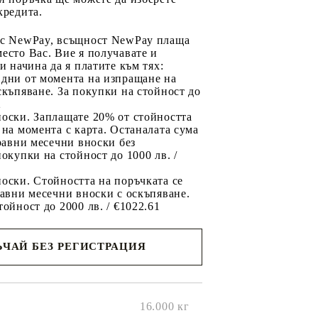
кредита.
 с NewPay, всъщност NewPay плаща
есто Вас. Вие я получавате и
ри начина да я платите към тях:
 дни от момента на изпращане на
скъпяване. За покупки на стойност до
2
носки. Заплащате 20% от стойността
 на момента с карта. Останалата сума
 равни месечни вноски без
покупки на стойност до 1000 лв. /
оски. Стойността на поръчката се
равни месечни вноски с оскъпяване.
тойност до 2000 лв. / €1022.61
ЧАЙ БЕЗ РЕГИСТРАЦИЯ
ще се
ките на
16.000
кг