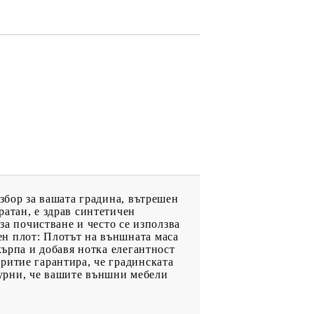
збор за вашата градина, вътрешен
атан, е здрав синтетичен
за почистване и често се използва
н плот: Плотът на външната маса
кърпа и добавя нотка елегантност
ритие гарантира, че градинската
игурни, че вашите външни мебели