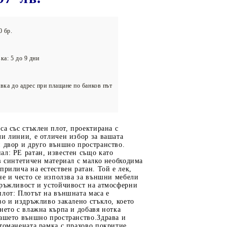
олейбол
0 бр.
ка: 5 до 9 дни
вка до адрес при плащане по банков път
са със стъклен плот, проектирана с
и линии, е отличен избор за вашата
н двор и друго външно пространство.
л: PE ратан, известен също като
в синтетичен материал с малко необходима
прилича на естествен ратан. Той е лек,
не и често се използва за външни мебели
дръжливост и устойчивост на атмосферни
лот: Плотът на външната маса е
во и издръжливо закалено стъкло, което
нето с влажна кърпа и добавя нотка
вашето външно пространство.Здрава и
томанената рамка с прахово покритие