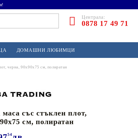
я!
Централа:
0878 17 49 71
ЕЦА
ДОМАШНИ ЛЮБИМЦИ
лот, черна, 90x90x75 см, полиратан
ТЛЕТИКА
аскетбол
кс и бойни изкуства
 маса със стъклен плот,
йзбол и софтбол
x90x75 см, полиратан
кей и лакрос
сновно спортно оборудване
97
54
лв.