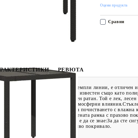
Оцени продукта
Сравни
РАКТЕРИСТИКИ
РЕВЮТА
плот, проектирана с изчистени и семпли линии, е отличен и
. Издръжлив материал: PE ратан, известен също като полир
ъжка, който прилича на естествен ратан. Той е лек, лесен 
издръжливост и устойчивост на атмосферни влияния.Стъкле
во закалено стъкло, което улеснява почистването с влажна 
драва и стабилна рамка: Стоманената рамка с прахово пок
невна употреба на открито. Добре е да се знае:За да сте с
аме да ги защитите с водоустойчиво покривало.