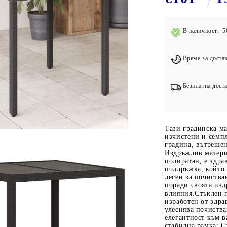
Подложки за фитнес уреди
В
Лостове за набиране
В наличност: 5
Силови кули
Йога и пилатес
Време за достав
Безплатна доста
Тази градинска ма
изчистени и семпл
градина, вътреше
Издръжлив материа
полиратан, е здра
поддръжка, който 
лесен за почиства
поради своята из
влияния.Стъклен п
изработен от здра
улеснява почиства
елегантност към 
стабилна рамка: С