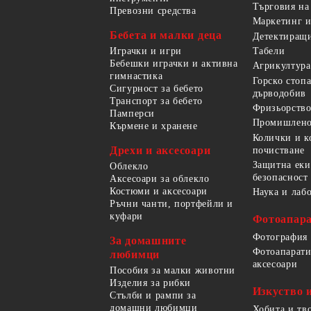
Търговия на
Превозни средства
Маркетинг и
Бебета и малки деца
Детектиращи
Играчки и игри
Табели
Бебешки играчки и активна
Агрикултура
гимнастика
Горско стоп
Сигурност за бебето
дърводобив
Транспорт за бебето
Фризьорство
Памперси
Промишлено
Кърмене и хранене
Колички и к
Дрехи и аксесоари
почистване
Защитна еки
Облекло
безопасност
Аксесоари за облекло
Костюми и аксесоари
Наука и лаб
Ръчни чанти, портфейли и
куфари
Фотоапара
Фотография
За домашните
Фотоапарати
любимци
аксесоари
Пособия за малки животни
Изделия за рибки
Изкуство 
Стълби и рампи за
домашни любимци
Хобита и тв