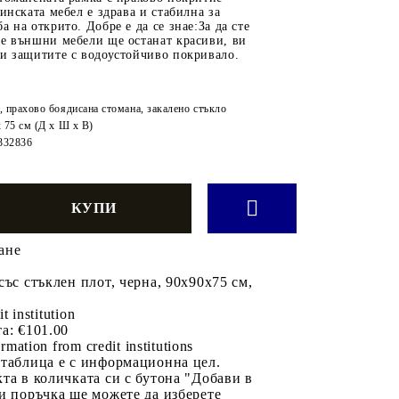
динската мебел е здрава и стабилна за
а на открито. Добре е да се знае:За да сте
те външни мебели ще останат красиви, ви
ги защитите с водоустойчиво покривало.
, прахово боядисана стомана, закалено стъкло
x 75 см (Д x Ш x В)
332836
ане
със стъклен плот, черна, 90x90x75 см,
it institution
а:
€101.00
rmation from credit institutions
 таблица е с информационна цел.
та в количката си с бутона "Добави в
и поръчка ще можете да изберете