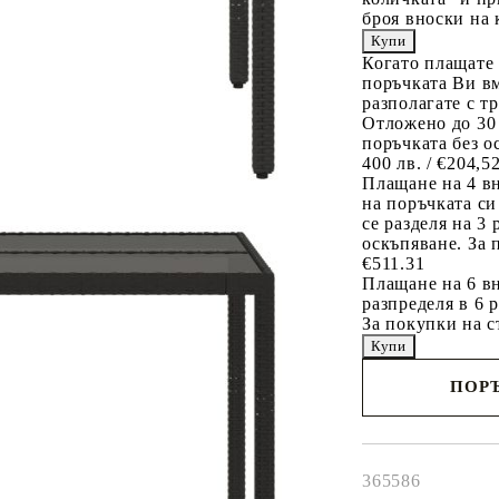
броя вноски на 
Когато плащате
поръчката Ви вм
разполагате с т
Отложено до 30
поръчката без о
400 лв. / €204,5
Плащане на 4 в
на поръчката си
се разделя на 3
оскъпяване. За 
€511.31
Плащане на 6 вн
разпределя в 6 
За покупки на с
ПОРЪ
Наш представител 
свърже с Вас в рам
работния ден!
365586