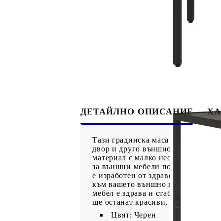
ДЕТАЙЛНО ОПИСАНИЕ
ХА
Тази градинска маса със стъклен 
двор и друго външно пространство
материал с малко необходима поддр
за външни мебели поради своята 
е изработен от здраво и издръжли
към вашето външно пространство.З
мебел е здрава и стабилна за ежед
ще останат красиви, ви препоръчв
Цвят: Черен