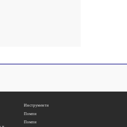
Инструменти
Помпи
Помпи
а и