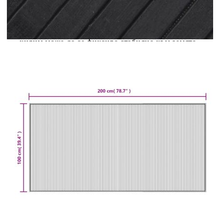
похвали с добра дишаемост и слаба миризма.
Тези качества правят бамбуковите килими
издръжливи, водоустойчиви и
дълготрайни.Противоплъзгаща основа: Този
килим може да се фиксира стабилно към земята
със своята противоплъзгаща подложка, за да ви
предпази от подхлъзване.Лесен за почистване и
съхранение: Изработен от естествен, здрав
бамбук, този килим се почиства лесно. Също
така може да се навие на руло за лесно
съхранение и транспортиране.Неутрални
тонове: Неутралните му тонове ще се съчетаят
добре с различни интериорни стилове. Добре е
да се знае:Дървото/бамбукът е естествен
продукт и може да покаже несъвършенства.Тъй
като това е естествен продукт, ширината на
бамбуковата летва може да варира с +/- 1 mm и
малките разлики са често срещани.
Цвят: Сив
Материал: Бамбук, PP (полипропилен)
Размери: 100 х 200 cм (Ш х Д)