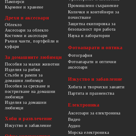
Памперси
Промишлено съхранение
Кърмене и хранене
Колички и контейнери за
Дрехи и аксесоари
почистване
Защитна екипировка за
Облекло
безопасност при работа
Аксесоари за облекло
Костюми и аксесоари
Наука и лаборатории
Ръчни чанти, портфейли и
куфари
Фотоапарати и оптика
Фотография
За домашните любимци
Фотоапарати и оптични
Пособия за малки животни
аксесоари
Изделия за рибки
Стълби и рампи за
Изкуство и забавление
домашни любимци
Пособия за сресване и
Хобита и творчески занаяти
постригване на домашни
Партита и празненства
любимци
Изделия за домашни
Електроника
любимци
Аксесоари за електроника
Хоби и развлечение
Видео
Изкуство и забавление
Аудио
Морска електроника