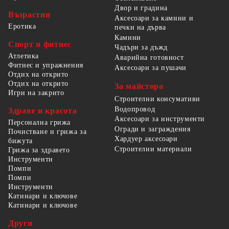
Двор и градина
Възрастни
Аксесоари за камини и
Еротика
печки на дърва
Камини
Спорт и фитнес
Чадъри за дъжд
Атлетика
Аварийна готовност
Фитнес и упражнения
Аксесоари за пушачи
Отдих на открито
Отдих на открито
За майстора
Игри на закрито
Строителни консумативи
Водопровод
Здраве и красота
Аксесоари за инструменти
Персонална грижа
Огради и заграждения
Почистване и грижа за
Хардуер аксесоари
бижута
Строителни материали
Грижа за здравето
Инструменти
Помпи
Помпи
Инструменти
Катинари и ключове
Катинари и ключове
Други