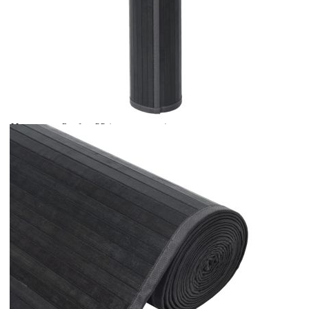
Време за доставка: 5 до 9 дни
Безплатна доставка до адрес при плащане по банков път
Цвят:
Сив
Материал:
Бамбук, PP (полипропилен)
Размери:
100 х 200 cм (Ш х Д)
EAN code:
8721012369658
Купи на изплащане
Credit calculator
Килим, правоъгълен, сив, 100x200 см, бамбук
Please select credit institution
Цена на продукта:
€37.00
Extraction of information from credit institutions
Предоставената таблица е с информационна цел.
Добавете продукта в количката си с бутона "Добави в
количката" и при поръчка ще можете да изберете броя