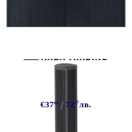
Tweet
Сподели
Килим, правоъгълен, сив, 100x200
см, бамбук
€37
72
37
лв.
00
В наличност: 13 бр.