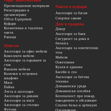
Офис консумативи
Презентационни материали
Чанти и куфари
Регистриране и
Аксесоари за багаж
организиране
Спортни сакове
Office Equipment
Куфари
Дом и градина
Козметични и тоалетни
Декор
чанти
Аксесоари за баня
Раници
Сигурност за дома и
бизнеса
Мебели
Аксесоари за осветителни
Аксесоари за офис мебели
тела
Комплекти мебели
Мебели
Аксесоари за паравани за
Осветление
стая
Кухня и хранене
Външни мебели
Басейн и спа
Колички и островни
Аксесоари за битова
шкафове
техника
Маси
Домакински уреди
Пейки
Домакински пособия
Легла и аксесоари
Безопасност при пожар,
Аксесоари за дивани
наводнение и обгазяване
Аксесоари за маси
Аксесоари за столове
Спално бельо и артикули
Футони
Озеленяване