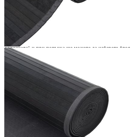
вноски на кредита.
Acest tabel are caracter informativ. Adăugați produsul în
coșul de cumpărături unde veți putea selecta detaliile
cererii de creditare.
Предоставената таблица е с информационна цел.
Добавете продукта в количката си с бутона "Добави в
количката" и при поръчка ще можете да изберете броя
вноски на кредита.
Предоставената таблица е с информационна цел.
Добавете продукта в количката си с бутона "Добави в
количката" и при поръчка ще можете да изберете броя
вноски на кредита.
Предоставената таблица е с информационна цел.
Добавете продукта в количката си с бутона "Добави в
количката" и при поръчка ще можете да изберете броя
вноски на кредита.
Предоставената таблица е с информационна цел.
Добавете продукта в количката си с бутона "Добави в
количката" и при поръчка ще можете да изберете броя