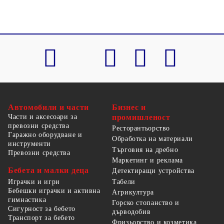
Автомобили и части
Бизнес и
Части и аксесоари за
промишленост
превозни средства
Ресторантьорство
Гаражно оборудване и
Обработка на материали
инструменти
Търговия на дребно
Превозни средства
Маркетинг и реклама
Бебета и малки деца
Детектиращи устройства
Табели
Играчки и игри
Бебешки играчки и активна
Агрикултура
гимнастика
Горско стопанство и
Сигурност за бебето
дърводобив
Транспорт за бебето
Фризьорство и козметика