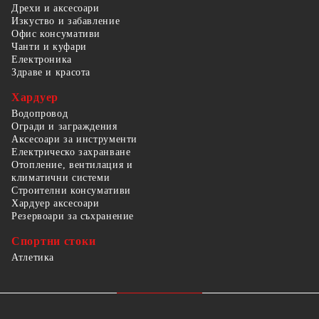
Дрехи и аксесоари
Изкуство и забавление
Офис консумативи
Чанти и куфари
Електроника
Здраве и красота
Хардуер
Водопровод
Огради и заграждения
Аксесоари за инструменти
Електрическо захранване
Отопление, вентилация и
климатични системи
Строителни консумативи
Хардуер аксесоари
Резервоари за съхранение
Спортни стоки
Атлетика