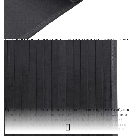
вноски на кредита.
Когато плащате с NewPay, всъщност NewPay плаща
поръчката Ви вместо Вас. Вие я получавате и
разполагате с три начина да я платите към тях:
Отложено до 30 дни от момента на изпращане на
поръчката без оскъпяване. За покупки на стойност до
400 лв. / €204,52
Плащане на 4 вноски. Заплащате 20% от стойността на
поръчката си на момента с карта. Останалата сума се
разделя на 3 равни месечни вноски без оскъпяване. За
покупки на стойност до 1000 лв. / €511.31
Плащане на 6 вноски. Стойността на поръчката се
разпределя в 6 равни месечни вноски с оскъпяване. За
покупки на стойност до 2000 лв. / €1022.61
Придайте естествен вид на стаята ви! Този модерен бамбуков
килим е идеално допълнение към всеки декор. Издръжлив и
дълготраен: Като естествен материал, бамбукът може да се
похвали с добра дишаемост и слаба миризма. Тези качества
правят бамбуковите килими издръжливи, водоустойчиви и
дълготрайни.Противоплъзгаща основа: Този килим може да