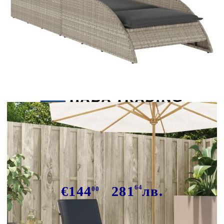
Tweet
Сподели
Шезлонг с възглавница,
светлосив, 60x205x73 см,
полиратан
€144
281
64
лв.
00
В наличност: 74 бр.