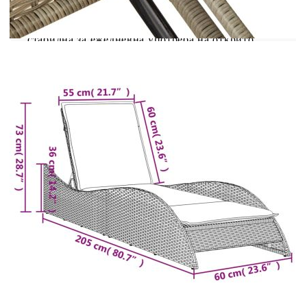
поддръжка. Здрава и стабилна рамка:
Стоманената рамка с прахово покритие
гарантира, че градинската мебел е здрава и
стабилна за ежедневна употреба на открито.
Добре е да се знае: За да сте сигурни, че вашите
външни мебели ще останат красиви, ви
препоръчваме да ги защитите с водоустойчиво
покривало.
Шезлонг:
Цвят: Светлосив
Материал: PE ратан, прахово боядисана
стомана
Размери: 60 x 205 x 54/63/73 см (Ш x Д x В)
Размери на седалката: 55 x 192 cм (Ш x Д)
Височина на седалката от земята: 23 см
Максимален капацитет на натоварване (на
място): 110 кг
UV устойчив