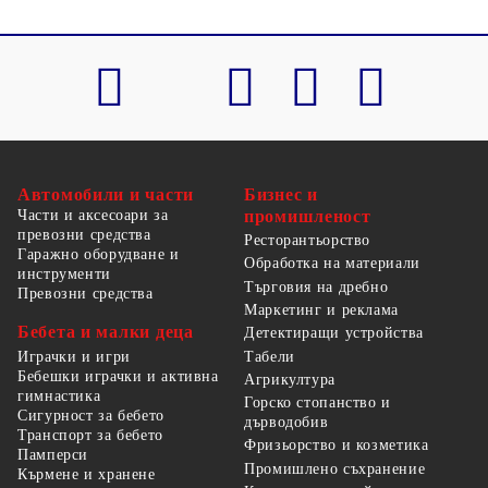
Автомобили и части
Бизнес и
Части и аксесоари за
промишленост
превозни средства
Ресторантьорство
Гаражно оборудване и
Обработка на материали
инструменти
Търговия на дребно
Превозни средства
Маркетинг и реклама
Бебета и малки деца
Детектиращи устройства
Табели
Играчки и игри
Бебешки играчки и активна
Агрикултура
гимнастика
Горско стопанство и
Сигурност за бебето
дърводобив
Транспорт за бебето
Фризьорство и козметика
Памперси
Промишлено съхранение
Кърмене и хранене