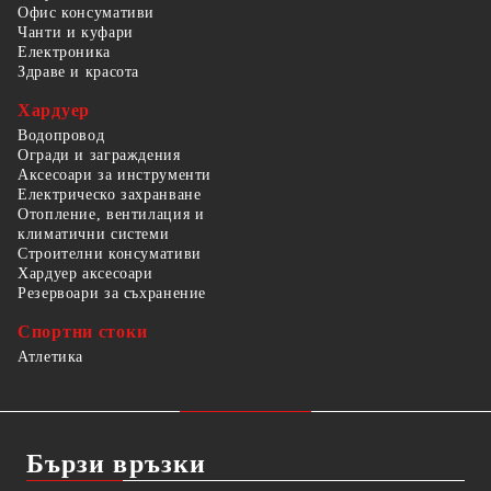
Офис консумативи
Чанти и куфари
Електроника
Здраве и красота
Хардуер
Водопровод
Огради и заграждения
Аксесоари за инструменти
Електрическо захранване
Отопление, вентилация и
климатични системи
Строителни консумативи
Хардуер аксесоари
Резервоари за съхранение
Спортни стоки
Атлетика
Бързи връзки