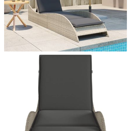
Време за доставка: 5 до 9 дни
Безплатна доставка до адрес при плащане по банков път
Цвят:
Тъмносив
Материал:
PE ратан, прахово боядисана
стомана
Размери:
55 x 199 x 3 см (Ш x Д x
Деб)
EAN code:
8721012449084
Височина на седалката от земята:
23 см
Материал на пълнежа:
Пяна
Размери на седалката:
55 x 192 cм (Ш x Д)
Максимален капацитет на натоварване
110 кг
(на място):
Материал на покритието:
Плат (100% полиестер)