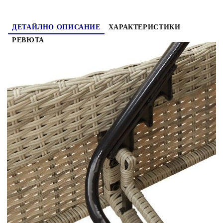
ДЕТАЙЛНО ОПИСАНИЕ
ХАРАКТЕРИСТИКИ
РЕВЮТА
Отпуснете се и се насладете на времето на
открито в този удобен шезлонг! Издръжлив
материал: PE ратан, известен също като
полиратан, е здрав синтетичен материал с малко
необходима поддръжка, който прилича на
естествен ратан. Той е лек, лесен за почистване
и често се използва за външни мебели поради
своята издръжливост и устойчивост на
атмосферни влияния. Регулируема облегалка:
Тази външна мебел разполага с облегалка с 3
регулируеми позиции, което ви позволява лесно
да намерите най-удобната и подходяща позиция
за почивка. Удобна седалка: Тази мебел за
открито, снабдена с плътно подплатени
възглавници, предлага удобство при сядане.
Калъф, който може да се сваля и може да се
пере: Възглавницата на седалката разполага с
калъф, който може да се сваля за лесно пране и