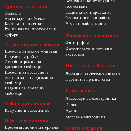
Колички и контейнери за
Дрехи и аксесоари
почистване
Защитна екипировка за
Облекло
безопасност при работа
Аксесоари за облекло
Костюми и аксесоари
Наука и лаборатории
Ръчни чанти, портфейли и
куфари
Фотоапарати и оптика
Фотография
За домашните любимци
Фотоапарати и оптични
Пособия за малки животни
аксесоари
Изделия за рибки
Стълби и рампи за
Изкуство и забавление
домашни любимци
Пособия за сресване и
Хобита и творчески занаяти
постригване на домашни
Партита и празненства
любимци
Изделия за домашни
Електроника
любимци
Аксесоари за електроника
Хоби и развлечение
Видео
Изкуство и забавление
Аудио
Морска електроника
Офис консумативи
Презентационни материали
Чанти и куфари