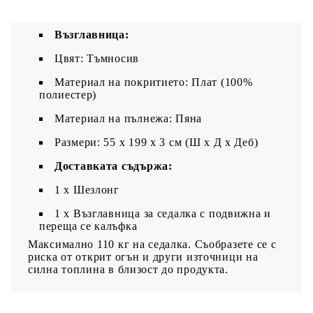
Необходим е монтаж
Възглавница:
Цвят: Тъмносив
Материал на покритието: Плат (100%
полиестер)
Материал на пълнежа: Пяна
Размери: 55 x 199 x 3 см (Ш x Д x Деб)
Доставката съдържа:
1 х Шезлонг
1 x Възглавница за седалка с подвижна и
переща се калъфка
Максимално 110 кг на седалка. Съобразете се с
риска от открит огън и други източници на
силна топлина в близост до продукта.