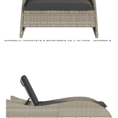
Купи на изплащане
Credit calculator
Шезлонг с възглавница, светлосив, 60x205x73 см,
полиратан
Please select credit institution
Цена на продукта:
€144.00
Extraction of information from credit institutions
Предоставената таблица е с информационна цел.
Добавете продукта в количката си с бутона "Добави в
количката" и при поръчка ще можете да изберете броя
вноски на кредита.
Acest tabel are caracter informativ. Adăugați produsul în
coșul de cumpărături unde veți putea selecta detaliile
cererii de creditare.
Предоставената таблица е с информационна цел.
Добавете продукта в количката си с бутона "Добави в
количката" и при поръчка ще можете да изберете броя
вноски на кредита.
Предоставената таблица е с информационна цел.
Добавете продукта в количката си с бутона "Добави в
количката" и при поръчка ще можете да изберете броя