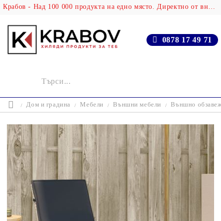
Крабов - Над 100 000 продукта на едно място. Директно от вносителя!
0878 17 49 71
Дом и градина
Мебели
Външни мебели
Външно обзаве