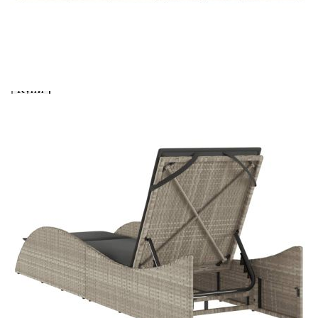
вноски на кредита.
Предоставената таблица е с информационна цел.
Добавете продукта в количката си с бутона "Добави в
количката" и при поръчка ще можете да изберете броя
вноски на кредита.
Предоставената таблица е с информационна цел.
Добавете продукта в количката си с бутона "Добави в
количката" и при поръчка ще можете да изберете броя
вноски на кредита.
Когато плащате с NewPay, всъщност NewPay плаща
поръчката Ви вместо Вас. Вие я получавате и
разполагате с три начина да я платите към тях:
Отложено до 30 дни от момента на изпращане на
поръчката без оскъпяване. За покупки на стойност до
400 лв. / €204,52
Плащане на 4 вноски. Заплащате 20% от стойността на
поръчката си на момента с карта. Останалата сума се
разделя на 3 равни месечни вноски без оскъпяване. За
покупки на стойност до 1000 лв. / €511.31
Плащане на 6 вноски. Стойността на поръчката се
разпределя в 6 равни месечни вноски с оскъпяване. За