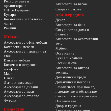
Регистриране и
Аксесоари за багаж
организиране
Спортни сакове
Office Equipment
Куфари
Дом и градина
Козметични и тоалетни
Декор
чанти
Аксесоари за баня
Раници
Сигурност за дома и
бизнеса
Мебели
Аксесоари за осветителни
Аксесоари за офис мебели
тела
Комплекти мебели
Мебели
Аксесоари за паравани за
Осветление
стая
Кухня и хранене
Външни мебели
Басейн и спа
Колички и островни
Аксесоари за битова
шкафове
техника
Маси
Домакински уреди
Пейки
Домакински пособия
Легла и аксесоари
Безопасност при пожар,
Аксесоари за дивани
наводнение и обгазяване
Аксесоари за маси
Аксесоари за столове
Спално бельо и артикули
Футони
Озеленяване
Двор и градина
Възрастни
Аксесоари за камини и