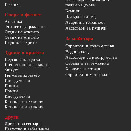
Еротика
печки на дърва
Камини
Спорт и фитнес
Чадъри за дъжд
Атлетика
Аварийна готовност
Фитнес и упражнения
Аксесоари за пушачи
Отдих на открито
Отдих на открито
За майстора
Игри на закрито
Строителни консумативи
Водопровод
Здраве и красота
Аксесоари за инструменти
Персонална грижа
Огради и заграждения
Почистване и грижа за
Хардуер аксесоари
бижута
Строителни материали
Грижа за здравето
Инструменти
Помпи
Помпи
Инструменти
Катинари и ключове
Катинари и ключове
Други
Дрехи и аксесоари
Изкуство и забавление