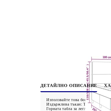
ДЕТАЙЛНО ОПИСАНИЕ
ХА
Използвайте това боксспринг легло
Издържлива тъкан: Тъканта се отл
Горната табла за легло се регули