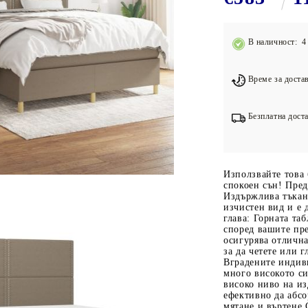
Подложки за фитнес уреди
В
Лостове за набиране
В наличност: 4 
Силови кули
Йога и пилатес
Време за достав
Безплатна доста
Използвайте това 
спокоен сън! Пред
Издържлива тъкан:
изчистен вид и е
глава: Горната таб
според вашите пре
осигурява отлична
за да четете или 
Вградените индив
много високото си
високо ниво на из
ефективно да абс
мятане и въртене.