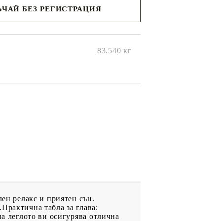
ЧАЙ БЕЗ РЕГИСТРАЦИЯ
ще се
ките на
83.540
кг
лен релакс и приятен сън.
Практична табла за глава:
на леглото ви осигурява отлична