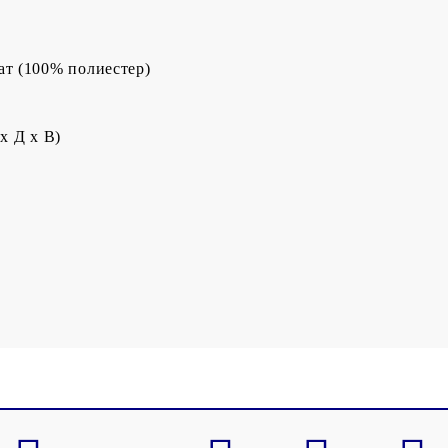
ат (100% полиестер)
x Д x В)