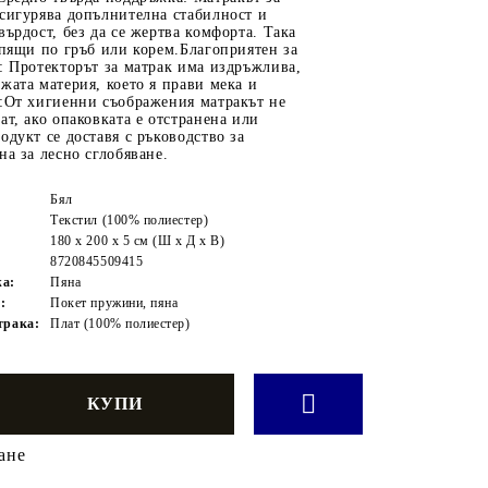
сигурява допълнителна стабилност и
върдост, без да се жертва комфорта. Така
спящи по гръб или корем.Благоприятен за
: Протекторът за матрак има издръжлива,
жата материя, което я прави мека и
а:От хигиенни съображения матракът не
ат, ако опаковката е отстранена или
одукт се доставя с ръководство за
на за лесно сглобяване.
Бял
Текстил (100% полиестер)
180 x 200 x 5 см (Ш x Д x В)
8720845509415
жа:
Пяна
:
Покет пружини, пяна
трака:
Плат (100% полиестер)
ане