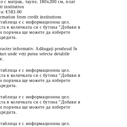
о с матрак, таупе, 180x200 см, плат
it institution
а:
€583.00
rmation from credit institutions
 таблица е с информационна цел.
та в количката си с бутона "Добави в
и поръчка ще можете да изберете
кредита.
aracter informativ. Adăugați produsul în
uri unde veți putea selecta detaliile
e.
 таблица е с информационна цел.
та в количката си с бутона "Добави в
и поръчка ще можете да изберете
кредита.
 таблица е с информационна цел.
та в количката си с бутона "Добави в
и поръчка ще можете да изберете
кредита.
 таблица е с информационна цел.