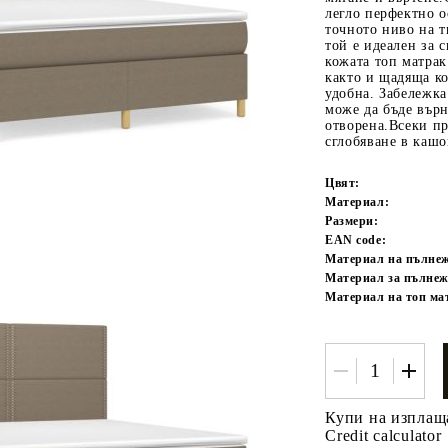
легло перфектно о
точното ниво на т
той е идеален за 
кожата топ матрак
както и щадяща ко
удобна. Забележк
може да бъде върн
отворена.Всеки пр
сглобяване в кашо
Цвят:
Tweet
одели
Материал:
Размери:
EAN code:
Материал на пълне
Материал за пълнеж
Материал на топ ма
Купи на изплащ
Credit calculator