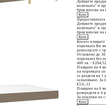
Добавете продук
количката" и пр
броя вноски на 
Предоставената
Добавете продук
количката" и пр
броя вноски на 
Когато плащате
поръчката Ви вм
разполагате с т
Отложено до 30
поръчката без о
400 лв. / €204,5
Плащане на 4 в
на поръчката си
се разделя на 3
оскъпяване. За 
€511.31
Плащане на 6 вн
разпределя в 6 
За покупки на с