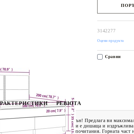
ПОРЪ
Наш представител 
свърже с Вас в рам
работния ден!
3142277
Оцени продукта
Сравни
РАКТЕРИСТИКИ
РЕВЮТА
, за да се насладите на спокоен сън! Предлага ви максима
ичава със семпъл и изчистен вид и е дишаща и издръжлива.
ра на височина според вашите предпочитания. Горната част 