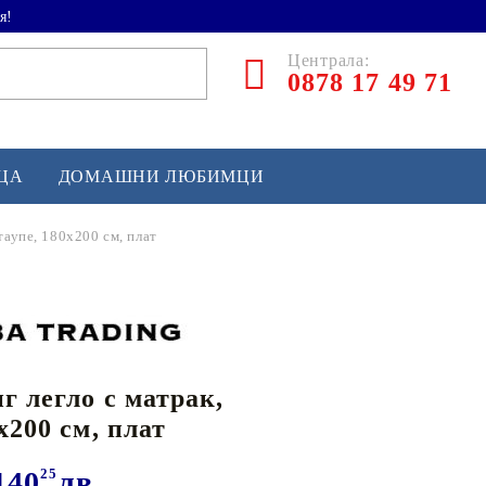
я!
Централа:
0878 17 49 71
ЕЦА
ДОМАШНИ ЛЮБИМЦИ
таупе, 180x200 см, плат
ТЛЕТИКА
аскетбол
кс и бойни изкуства
г легло с матрак,
йзбол и софтбол
x200 см, плат
кей и лакрос
сновно спортно оборудване
140
25
лв.