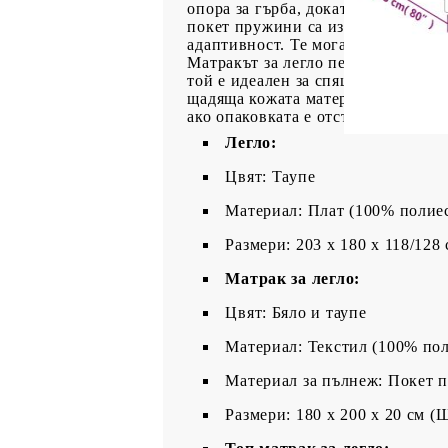
опора за гърба, докато седите в 
покет пружини са известни с мног
адаптивност. Те могат ефективно 
Матракът за легло перфектно осиг
той е идеален за спящи по гръб и
щадяща кожата материя, което я п
ако опаковката е отстранена или о
Легло:
Цвят: Таупе
Материал: Плат (100% полие
Размери: 203 x 180 x 118/128
Матрак за легло:
Цвят: Бяло и таупе
Материал: Текстил (100% пол
Материал за пълнеж: Покет 
Размери: 180 x 200 x 20 см (