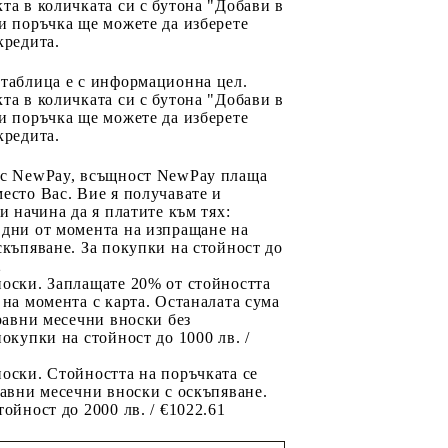
та в количката си с бутона "Добави в
и поръчка ще можете да изберете
кредита.
 таблица е с информационна цел.
та в количката си с бутона "Добави в
и поръчка ще можете да изберете
кредита.
 с NewPay, всъщност NewPay плаща
есто Вас. Вие я получавате и
ри начина да я платите към тях:
 дни от момента на изпращане на
скъпяване. За покупки на стойност до
2
носки. Заплащате 20% от стойността
 на момента с карта. Останалата сума
 равни месечни вноски без
покупки на стойност до 1000 лв. /
оски. Стойността на поръчката се
равни месечни вноски с оскъпяване.
тойност до 2000 лв. / €1022.61