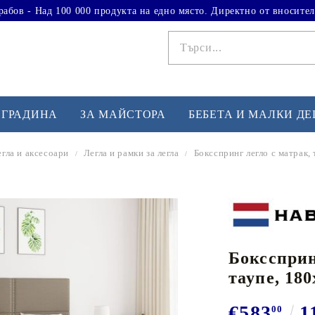
рабов - Над 100 000 продукта на едно място. Директно от вносител
 ГРАДИНА
ЗА МАЙСТОРА
БЕБЕТА И МАЛКИ Д
гла и аксесоари
Легла и рамки за легла
Боксспринг легло с матрак, 
ФИТНЕС УПРАЖНЕНИЯ
А
Вдигане на тежести
Б
Кардио
Бо
любимци
Бокссприн
Йога и пилатес
Бе
таупе, 180
Лежанки за упражнения
Хо
Тренажори за баланс
О
€583
1
00