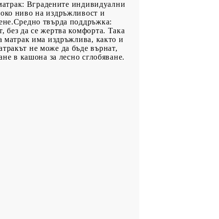
н матрак: Вградените индивидуални
соко ниво на издръжливост и
тене.Средно твърда поддръжка:
, без да се жертва комфорта. Така
а матрак има издръжлива, както и
тракът не може да бъде върнат,
ане в кашона за лесно сглобяване.