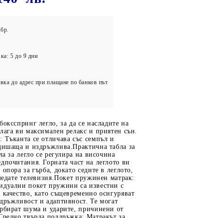
олейбол
бр.
ка: 5 до 9 дни
вка до адрес при плащане по банков път
боксспринг легло, за да се насладите на
лага ви максимален релакс и приятен сън.
 Тъканта се отличава със семпъл и
 дишаща и издръжлива.Практична табла за
ла за легло се регулира на височина
дпочитания. Горната част на леглото ви
 опора за гърба, докато седите в леглото,
гледате телевизия.Покет пружинен матрак:
идуални покет пружини са известни с
 качество, като същевременно осигуряват
дръжливост и адаптивност. Те могат
орбират шума и ударите, причинени от
Средно твърда поддръжка: Матракът за