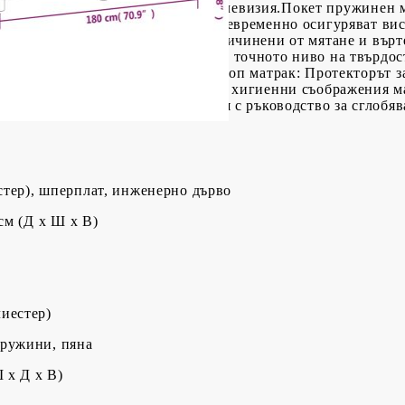
леглото, за да четете или гледате телевизия.Покет пружине
о високото си качество, като същевременно осигуряват ви
да абсорбират шума и ударите, причинени от мятане и вър
урява допълнителна стабилност и точното ниво на твърдост
ли корем.Благоприятен за кожата топ матрак: Протекторът з
рави мека и удобна. Забележка:От хигиенни съображения ма
творена.Всеки продукт се доставя с ръководство за сглобяв
стер), шперплат, инженерно дърво
 см (Д x Ш x В)
иестер)
пружини, пяна
Ш x Д x В)