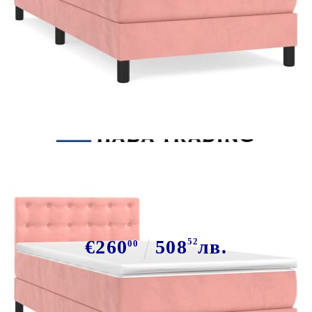
Tweet
Сподели
Боксспринг легло с матрак,
розово, 80x200 см, кадифе
€260
508
52
лв.
00
В наличност: 13 бр.