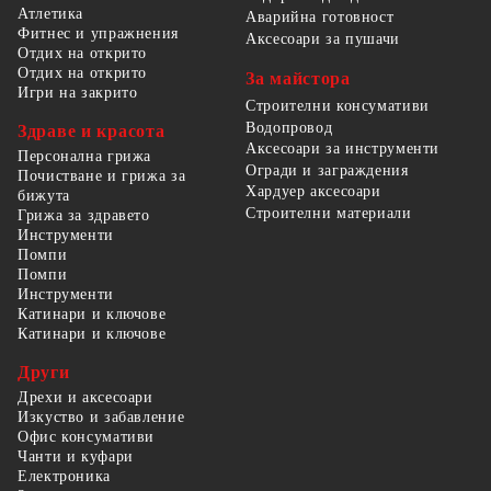
Атлетика
Аварийна готовност
Фитнес и упражнения
Аксесоари за пушачи
Отдих на открито
Отдих на открито
За майстора
Игри на закрито
Строителни консумативи
Водопровод
Здраве и красота
Аксесоари за инструменти
Персонална грижа
Огради и заграждения
Почистване и грижа за
Хардуер аксесоари
бижута
Строителни материали
Грижа за здравето
Инструменти
Помпи
Помпи
Инструменти
Катинари и ключове
Катинари и ключове
Други
Дрехи и аксесоари
Изкуство и забавление
Офис консумативи
Чанти и куфари
Електроника