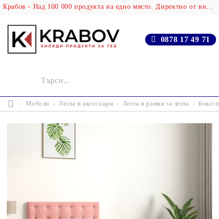
Крабов - Над 100 000 продукта на едно място. Директно от вносителя!
0878 17 49 71
Мебели
Легла и аксесоари
Легла и рамки за легла
Бокссп