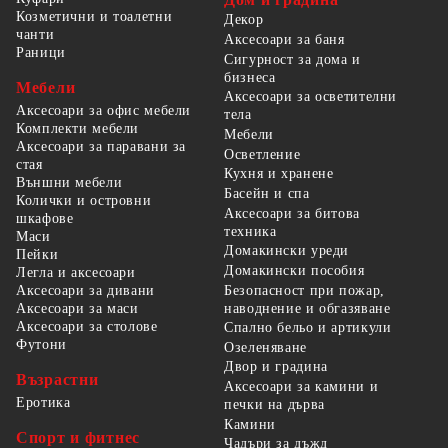
Козметични и тоалетни
Декор
чанти
Аксесоари за баня
Раници
Сигурност за дома и
бизнеса
Мебели
Аксесоари за осветителни
Аксесоари за офис мебели
тела
Комплекти мебели
Мебели
Аксесоари за паравани за
Осветление
стая
Кухня и хранене
Външни мебели
Басейн и спа
Колички и островни
Аксесоари за битова
шкафове
техника
Маси
Домакински уреди
Пейки
Домакински пособия
Легла и аксесоари
Безопасност при пожар,
Аксесоари за дивани
наводнение и обгазяване
Аксесоари за маси
Аксесоари за столове
Спално бельо и артикули
Футони
Озеленяване
Двор и градина
Възрастни
Аксесоари за камини и
Еротика
печки на дърва
Камини
Спорт и фитнес
Чадъри за дъжд