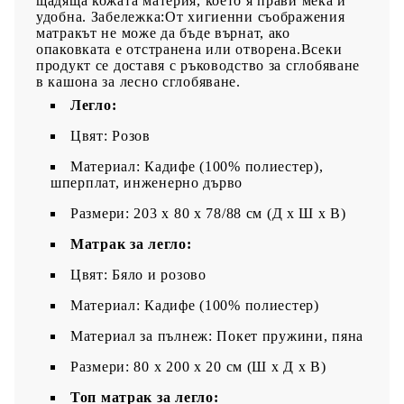
щадяща кожата материя, което я прави мека и
удобна. Забележка:От хигиенни съображения
матракът не може да бъде върнат, ако
опаковката е отстранена или отворена.Всеки
продукт се доставя с ръководство за сглобяване
в кашона за лесно сглобяване.
Легло:
Цвят: Розов
Материал: Кадифе (100% полиестер),
шперплат, инженерно дърво
Размери: 203 x 80 x 78/88 см (Д x Ш x В)
Матрак за легло:
Цвят: Бяло и розово
Материал: Кадифе (100% полиестер)
Материал за пълнеж: Покет пружини, пяна
Размери: 80 x 200 x 20 см (Ш x Д x В)
Топ матрак за легло: