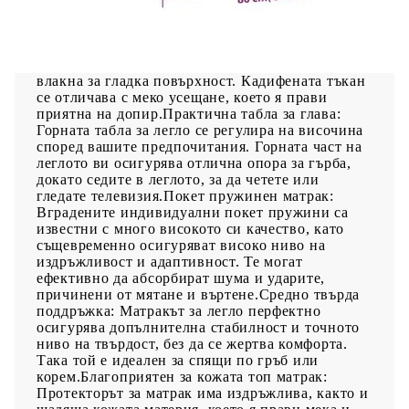
насладите на спокоен сън! Предлага ви
максимален релакс и приятен сън. Меко кадифе:
Кадифето е мека и луксозна материя, която се
отличава с гъста купчина равномерно отрязани
влакна за гладка повърхност. Кадифената тъкан
се отличава с меко усещане, което я прави
приятна на допир.Практична табла за глава:
Горната табла за легло се регулира на височина
според вашите предпочитания. Горната част на
леглото ви осигурява отлична опора за гърба,
докато седите в леглото, за да четете или
гледате телевизия.Покет пружинен матрак:
Вградените индивидуални покет пружини са
известни с много високото си качество, като
същевременно осигуряват високо ниво на
издръжливост и адаптивност. Те могат
ефективно да абсорбират шума и ударите,
причинени от мятане и въртене.Средно твърда
поддръжка: Матракът за легло перфектно
осигурява допълнителна стабилност и точното
ниво на твърдост, без да се жертва комфорта.
Така той е идеален за спящи по гръб или
корем.Благоприятен за кожата топ матрак:
Протекторът за матрак има издръжлива, както и