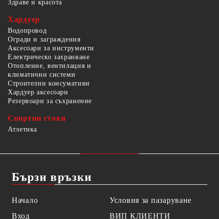
Здраве и красота
Хардуер
Водопровод
Огради и заграждения
Аксесоари за инструменти
Електрическо захранване
Отопление, вентилация и
климатични системи
Строителни консумативи
Хардуер аксесоари
Резервоари за съхранение
Спортни стоки
Атлетика
Бързи връзки
Начало
Условия за пазаруване
Вход
ВИП КЛИЕНТИ