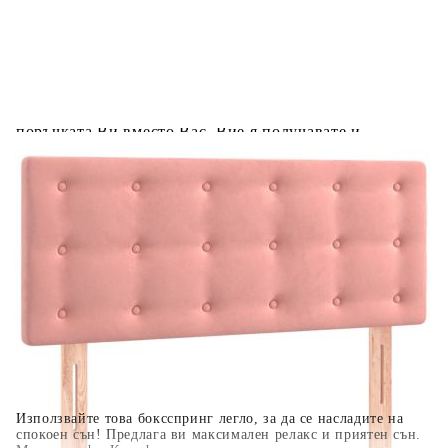
Предоставената таблица е с информационна цел.
Добавете продукта в количката си с бутона "Добави в
количката" и при поръчка ще можете да изберете броя
вноски на кредита.
Когато плащате с NewPay, всъщност NewPay плаща
поръчката Ви вместо Вас. Вие я получавате и
разполагате с три начина да я платите към тях:
Отложено до 30 дни от момента на изпращане на
поръчката без оскъпяване. За покупки на стойност до
400 лв. / €204,52
Плащане на 4 вноски. Заплащате 20% от стойността на
поръчката си на момента с карта. Останалата сума се
разделя на 3 равни месечни вноски без оскъпяване. За
покупки на стойност до 1000 лв. / €511.31
Плащане на 6 вноски. Стойността на поръчката се
разпределя в 6 равни месечни вноски с оскъпяване. За
покупки на стойност до 2000 лв. / €1022.61
Използвайте това боксспринг легло, за да се насладите на
спокоен сън! Предлага ви максимален релакс и приятен сън.