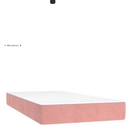
Предоставената таблица е с информационна цел.
Добавете продукта в количката си с бутона "Добави в
количката" и при поръчка ще можете да изберете броя
вноски на кредита.
Acest tabel are caracter informativ. Adăugați produsul în
coșul de cumpărături unde veți putea selecta detaliile
cererii de creditare.
Предоставената таблица е с информационна цел.
Добавете продукта в количката си с бутона "Добави в
количката" и при поръчка ще можете да изберете броя
вноски на кредита.
Предоставената таблица е с информационна цел.
Добавете продукта в количката си с бутона "Добави в
количката" и при поръчка ще можете да изберете броя
вноски на кредита.
Предоставената таблица е с информационна цел.
Добавете продукта в количката си с бутона "Добави в
количката" и при поръчка ще можете да изберете броя
вноски на кредита.