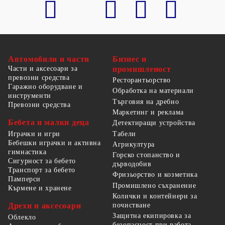
Автомобили и части
Бизнес и
Части и аксесоари за
промишленост
превозни средства
Ресторантьорство
Гаражно оборудване и
Обработка на материали
инструменти
Търговия на дребно
Превозни средства
Маркетинг и реклама
Бебета и малки деца
Детектиращи устройства
Табели
Играчки и игри
Бебешки играчки и активна
Агрикултура
гимнастика
Горско стопанство и
Сигурност за бебето
дърводобив
Транспорт за бебето
Фризьорство и козметика
Памперси
Промишлено съхранение
Кърмене и хранене
Колички и контейнери за
Дрехи и аксесоари
почистване
Защитна екипировка за
Облекло
безопасност при работа