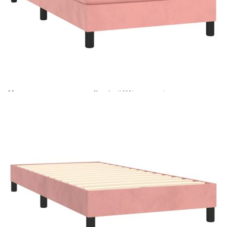
Време за доставка: 5 до 9 дни
Безплатна доставка до адрес при плащане по банков път
Цвят:
Бял
Материал:
Кадифе (100% полиестер)
Размери:
80 x 200 x 5 см (Ш x Д x В)
EAN code:
8720845501785
Материал на пълнежа:
Пяна
Материал за пълнеж:
Покет пружини, пяна
Материал на топ матрака:
Плат (100% полиестер)
Купи на изплащане
Credit calculator
Боксспринг легло с матрак, розово, 80x200 см, кадифе
Please select credit institution
Цена на продукта:
€260.00
Extraction of information from credit institutions