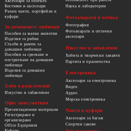
Аксесоари за облекло
Костюми и аксесоари
Наука и лаборатории
Ръчни чанти, портфейли и
куфари
Фотоапарати и оптика
Фотография
За домашните любимци
Фотоапарати и оптични
Пособия за малки животни
аксесоари
Изделия за рибки
Стълби и рампи за
Изкуство и забавление
домашни любимци
Пособия за сресване и
Хобита и творчески занаяти
постригване на домашни
Партита и празненства
любимци
Изделия за домашни
Електроника
любимци
Аксесоари за електроника
Хоби и развлечение
Видео
Изкуство и забавление
Аудио
Морска електроника
Офис консумативи
Презентационни материали
Чанти и куфари
Регистриране и
Аксесоари за багаж
организиране
Спортни сакове
Office Equipment
Куфари
Дом и градина