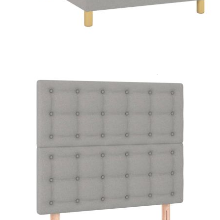
Цена на продукта:
€356.00
Extraction of information from credit institutions
Предоставената таблица е с информационна цел.
Добавете продукта в количката си с бутона "Добави в
количката" и при поръчка ще можете да изберете броя
вноски на кредита.
Acest tabel are caracter informativ. Adăugați produsul în
coșul de cumpărături unde veți putea selecta detaliile
cererii de creditare.
Предоставената таблица е с информационна цел.
Добавете продукта в количката си с бутона "Добави в
количката" и при поръчка ще можете да изберете броя
вноски на кредита.
Предоставената таблица е с информационна цел.
Добавете продукта в количката си с бутона "Добави в
количката" и при поръчка ще можете да изберете броя
вноски на кредита.
Предоставената таблица е с информационна цел.
Добавете продукта в количката си с бутона "Добави в