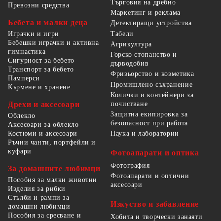
Търговия на дребно
Превозни средства
Маркетинг и реклама
Бебета и малки деца
Детектиращи устройства
Табели
Играчки и игри
Бебешки играчки и активна
Агрикултура
гимнастика
Горско стопанство и
Сигурност за бебето
дърводобив
Транспорт за бебето
Фризьорство и козметика
Памперси
Промишлено съхранение
Кърмене и хранене
Колички и контейнери за
Дрехи и аксесоари
почистване
Защитна екипировка за
Облекло
безопасност при работа
Аксесоари за облекло
Костюми и аксесоари
Наука и лаборатории
Ръчни чанти, портфейли и
куфари
Фотоапарати и оптика
Фотография
За домашните любимци
Фотоапарати и оптични
Пособия за малки животни
аксесоари
Изделия за рибки
Стълби и рампи за
Изкуство и забавление
домашни любимци
Пособия за сресване и
Хобита и творчески занаяти