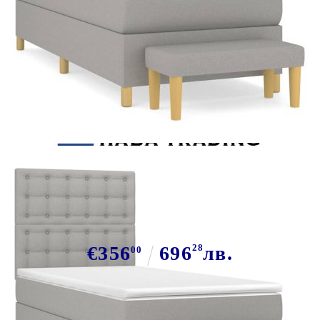
Tweet
Сподели
Боксспринг легло с матрак,
светлосиво, 90x200 см, плат
€356
696
28
лв.
00
В наличност: 26 бр.