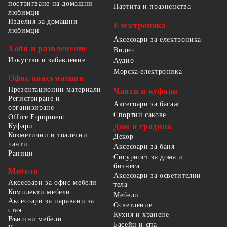
постригване на домашни
Партита и празненства
любимци
Изделия за домашни
Електроника
любимци
Аксесоари за електроника
Хоби и развлечение
Видео
Изкуство и забавление
Аудио
Морска електроника
Офис консумативи
Презентационни материали
Чанти и куфари
Регистриране и
Аксесоари за багаж
организиране
Спортни сакове
Office Equipment
Куфари
Дом и градина
Козметични и тоалетни
Декор
чанти
Аксесоари за баня
Раници
Сигурност за дома и
бизнеса
Мебели
Аксесоари за осветителни
Аксесоари за офис мебели
тела
Комплекти мебели
Мебели
Аксесоари за паравани за
Осветление
стая
Кухня и хранене
Външни мебели
Басейн и спа