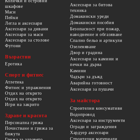
Колички и островни
Аксесоари за битова
шкафове
техника
Маси
Домакински уреди
Пейки
Домакински пособия
Легла и аксесоари
Безопасност при пожар,
Аксесоари за дивани
наводнение и обгазяване
Аксесоари за маси
Аксесоари за столове
Спално бельо и артикули
Футони
Озеленяване
Двор и градина
Възрастни
Аксесоари за камини и
Еротика
печки на дърва
Камини
Спорт и фитнес
Чадъри за дъжд
Атлетика
Аварийна готовност
Фитнес и упражнения
Аксесоари за пушачи
Отдих на открито
Отдих на открито
За майстора
Игри на закрито
Строителни консумативи
Водопровод
Здраве и красота
Аксесоари за инструменти
Персонална грижа
Огради и заграждения
Почистване и грижа за
Хардуер аксесоари
бижута
Строителни материали
Грижа за здравето