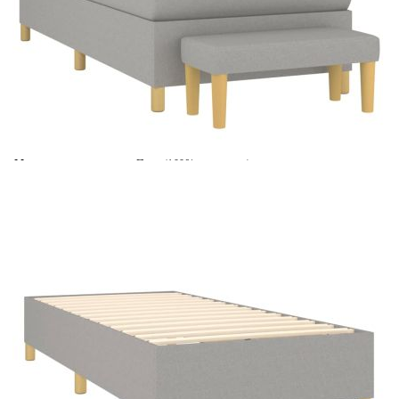
Време за доставка: 5 до 9 дни
Безплатна доставка до адрес при плащане по банков път
Цвят:
Светлосив
Материал:
Плат (100% полиестер), шперплат, инженерно
дърво
Размери:
70 x 30 x 30 см (Ш x Д x В)
EAN code:
8720845534554
Материал на
Пяна
пълнежа:
Материал за
Покет пружини, пяна
пълнеж:
Купи на изплащане
Credit calculator
Боксспринг легло с матрак, светлосиво, 90x200 см,
плат
Please select credit institution