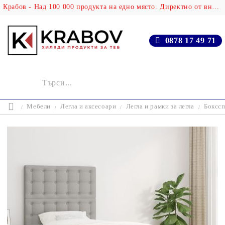
Крабов - Над 100 000 продукта на едно място. Директно от вносителя!
0878 17 49 71
Мебели
Легла и аксесоари
Легла и рамки за легла
Бокссп