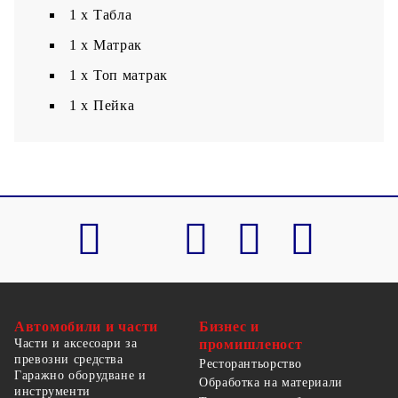
1 x Табла
1 x Матрак
1 х Топ матрак
1 x Пейка
Автомобили и части
Бизнес и
Части и аксесоари за
промишленост
превозни средства
Ресторантьорство
Гаражно оборудване и
Обработка на материали
инструменти