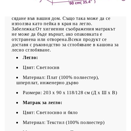
което я прави мека и
удобна.Многофункционална пейка: Тази пейка
може да служи като допълнително място за
сядане във вашия дом. Също така може да се
използва като пейка в края на легло.
Забележка:От хигиенни съображения матракът
не може да бъде върнат, ако опаковката е
отстранена или отворена.Всеки продукт се
доставя с ръководство за сглобяване в кашона за
лесно сглобяване.
Легло:
Цвят: Светлосив
Материал: Плат (100% полиестер),
шперплат, инженерно дърво
Размери: 203 x 90 x 118/128 см (Д x Ш x В)
Матрак за легло:
Цвят: Светлосиво и бяло
Материал: Текстил (100% полиестер)