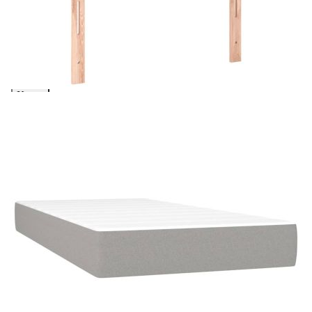
количката" и при поръчка ще можете да изберете броя
вноски на кредита.
Предоставената таблица е с информационна цел.
Добавете продукта в количката си с бутона "Добави в
количката" и при поръчка ще можете да изберете броя
вноски на кредита.
Когато плащате с NewPay, всъщност NewPay плаща
поръчката Ви вместо Вас. Вие я получавате и
разполагате с три начина да я платите към тях:
Отложено до 30 дни от момента на изпращане на
поръчката без оскъпяване. За покупки на стойност до
400 лв. / €204,52
Плащане на 4 вноски. Заплащате 20% от стойността на
поръчката си на момента с карта. Останалата сума се
разделя на 3 равни месечни вноски без оскъпяване. За
покупки на стойност до 1000 лв. / €511.31
Плащане на 6 вноски. Стойността на поръчката се
разпределя в 6 равни месечни вноски с оскъпяване. За
покупки на стойност до 2000 лв. / €1022.61