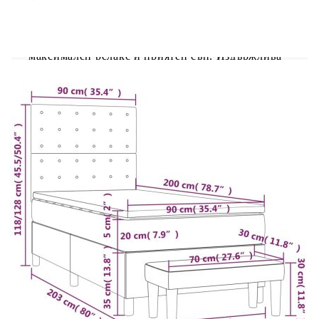
Използвайте това боксспринг легло, за да се
насладите на спокоен сън! Предлага ви
максимален релакс и приятен сън. Издържлива
тъкан: Тъканта се отличава със семпъл и
изчистен вид и е дишаща и
издръжлива.Практична табла за глава: Горната
табла за легло се регулира на височина според
вашите предпочитания. Горната част на леглото
ви осигурява отлична опора за гърба, докато
седите в леглото, за да четете или гледате
телевизия.Покет пружинен матрак: Вградените
индивидуални покет пружини са известни с
много високото си качество, като същевременно
осигуряват високо ниво на издръжливост и
адаптивност. Те могат ефективно да абсорбират
шума и ударите, причинени от мятане и
въртене.Средно твърда поддръжка: Матракът за
легло перфектно осигурява допълнителна
стабилност и точното ниво на твърдост, без да
се жертва комфорта. Така той е идеален за
спящи по гръб или корем.Благоприятен за
кожата топ матрак: Протекторът за матрак има
издръжлива, както и щадяща кожата материя,