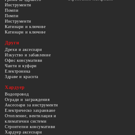
Инструменти
Помпи
Помпи
Инструменти
Катинари и ключове
Катинари и ключове
Други
Дрехи и аксесоари
Изкуство и забавление
Офис консумативи
Чанти и куфари
Електроника
Здраве и красота
Хардуер
Водопровод
Огради и заграждения
Аксесоари за инструменти
Електрическо захранване
Отопление, вентилация и
климатични системи
Строителни консумативи
Хардуер аксесоари