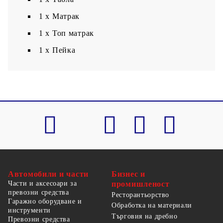
1 x Матрак
1 х Топ матрак
1 x Пейка
Автомобили и части
Бизнес и
Части и аксесоари за
промишленост
превозни средства
Ресторантьорство
Гаражно оборудване и
Обработка на материали
инструменти
Търговия на дребно
Превозни средства