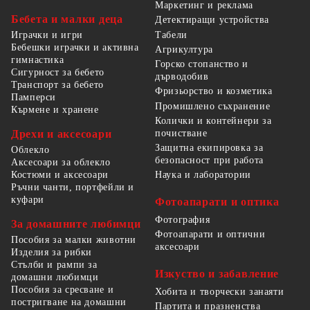
Маркетинг и реклама
Бебета и малки деца
Детектиращи устройства
Табели
Играчки и игри
Бебешки играчки и активна
Агрикултура
гимнастика
Горско стопанство и
Сигурност за бебето
дърводобив
Транспорт за бебето
Фризьорство и козметика
Памперси
Промишлено съхранение
Кърмене и хранене
Колички и контейнери за
Дрехи и аксесоари
почистване
Защитна екипировка за
Облекло
безопасност при работа
Аксесоари за облекло
Костюми и аксесоари
Наука и лаборатории
Ръчни чанти, портфейли и
куфари
Фотоапарати и оптика
Фотография
За домашните любимци
Фотоапарати и оптични
Пособия за малки животни
аксесоари
Изделия за рибки
Стълби и рампи за
Изкуство и забавление
домашни любимци
Пособия за сресване и
Хобита и творчески занаяти
постригване на домашни
Партита и празненства