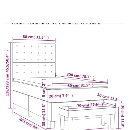
Използвайте това боксспринг легло, за да се
насладите на спокоен сън! Предлага ви
максимален релакс и приятен сън. Издържлива
тъкан: Тъканта се отличава със семпъл и
изчистен вид и е дишаща и
издръжлива.Практична табла за глава: Горната
табла за легло се регулира на височина според
вашите предпочитания. Горната част на леглото
ви осигурява отлична опора за гърба, докато
седите в леглото, за да четете или гледате
телевизия.Покет пружинен матрак: Вградените
индивидуални покет пружини са известни с
много високото си качество, като същевременно
осигуряват високо ниво на издръжливост и
адаптивност. Те могат ефективно да абсорбират
шума и ударите, причинени от мятане и
въртене.Средно твърда поддръжка: Матракът за
легло перфектно осигурява допълнителна
стабилност и точното ниво на твърдост, без да
се жертва комфорта. Така той е идеален за
спящи по гръб или корем.Благоприятен за
кожата топ матрак: Протекторът за матрак има
издръжлива, както и щадяща кожата материя,
което я прави мека и