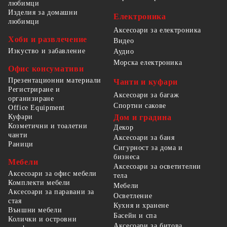
любимци
Изделия за домашни
Електроника
любимци
Аксесоари за електроника
Хоби и развлечение
Видео
Изкуство и забавление
Аудио
Морска електроника
Офис консумативи
Презентационни материали
Чанти и куфари
Регистриране и
Аксесоари за багаж
организиране
Спортни сакове
Office Equipment
Куфари
Дом и градина
Козметични и тоалетни
Декор
чанти
Аксесоари за баня
Раници
Сигурност за дома и
бизнеса
Мебели
Аксесоари за осветителни
Аксесоари за офис мебели
тела
Комплекти мебели
Мебели
Аксесоари за паравани за
Осветление
стая
Кухня и хранене
Външни мебели
Басейн и спа
Колички и островни
Аксесоари за битова