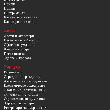
Помпи
Помпи
Инструменти
Катинари и ключове
Катинари и ключове
Други
Дрехи и аксесоари
Изкуство и забавление
Офис консумативи
Чанти и куфари
Електроника
Здраве и красота
Хардуер
Водопровод
Огради и заграждения
Аксесоари за инструменти
Електрическо захранване
Отопление, вентилация и
климатични системи
Строителни консумативи
Хардуер аксесоари
Резервоари за съхранение