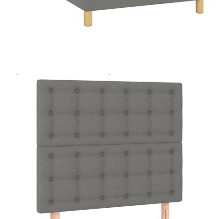
Extraction of information from credit institutions
Предоставената таблица е с информационна цел.
Добавете продукта в количката си с бутона "Добави в
количката" и при поръчка ще можете да изберете броя
вноски на кредита.
Acest tabel are caracter informativ. Adăugați produsul în
coșul de cumpărături unde veți putea selecta detaliile
cererii de creditare.
Предоставената таблица е с информационна цел.
Добавете продукта в количката си с бутона "Добави в
количката" и при поръчка ще можете да изберете броя
вноски на кредита.
Предоставената таблица е с информационна цел.
Добавете продукта в количката си с бутона "Добави в
количката" и при поръчка ще можете да изберете броя
вноски на кредита.
Предоставената таблица е с информационна цел.
Добавете продукта в количката си с бутона "Добави в
количката" и при поръчка ще можете да изберете броя