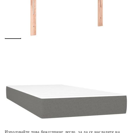
вноски на кредита.
Предоставената таблица е с информационна цел.
Добавете продукта в количката си с бутона "Добави в
количката" и при поръчка ще можете да изберете броя
вноски на кредита.
Когато плащате с NewPay, всъщност NewPay плаща
поръчката Ви вместо Вас. Вие я получавате и
разполагате с три начина да я платите към тях:
Отложено до 30 дни от момента на изпращане на
поръчката без оскъпяване. За покупки на стойност до
400 лв. / €204,52
Плащане на 4 вноски. Заплащате 20% от стойността на
поръчката си на момента с карта. Останалата сума се
разделя на 3 равни месечни вноски без оскъпяване. За
покупки на стойност до 1000 лв. / €511.31
Плащане на 6 вноски. Стойността на поръчката се
разпределя в 6 равни месечни вноски с оскъпяване. За
покупки на стойност до 2000 лв. / €1022.61
Използвайте това боксспринг легло, за да се насладите на