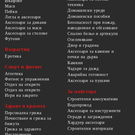
шкафове
техника
Маси
Домакински уреди
Пейки
Домакински пособия
Легла и аксесоари
Безопасност при пожар,
Аксесоари за дивани
наводнение и обгазяване
Аксесоари за маси
Аксесоари за столове
Спално бельо и артикули
Футони
Озеленяване
Двор и градина
Възрастни
Аксесоари за камини и
Еротика
печки на дърва
Камини
Спорт и фитнес
Чадъри за дъжд
Атлетика
Аварийна готовност
Фитнес и упражнения
Аксесоари за пушачи
Отдих на открито
Отдих на открито
За майстора
Игри на закрито
Строителни консумативи
Водопровод
Здраве и красота
Аксесоари за инструменти
Персонална грижа
Огради и заграждения
Почистване и грижа за
Хардуер аксесоари
бижута
Строителни материали
Грижа за здравето
Инструменти