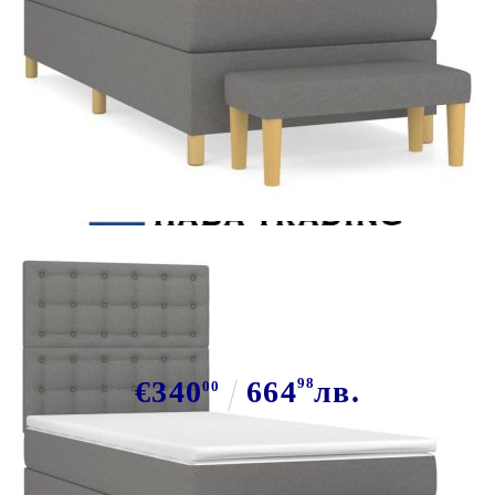
Tweet
Сподели
Боксспринг легло с матрак,
тъмносив, 80x200 см, плат
€340
664
98
лв.
00
В наличност: 34 бр.