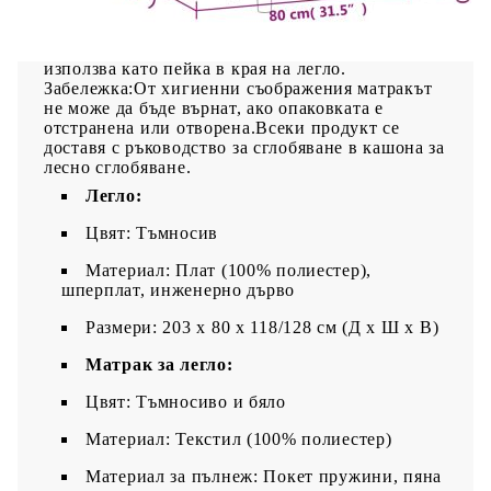
удобна.Многофункционална пейка: Тази пейка
може да служи като допълнително място за
сядане във вашия дом. Също така може да се
използва като пейка в края на легло.
Забележка:От хигиенни съображения матракът
не може да бъде върнат, ако опаковката е
отстранена или отворена.Всеки продукт се
доставя с ръководство за сглобяване в кашона за
лесно сглобяване.
Легло:
Цвят: Тъмносив
Материал: Плат (100% полиестер),
шперплат, инженерно дърво
Размери: 203 x 80 x 118/128 см (Д x Ш x В)
Матрак за легло:
Цвят: Тъмносиво и бяло
Материал: Текстил (100% полиестер)
Материал за пълнеж: Покет пружини, пяна