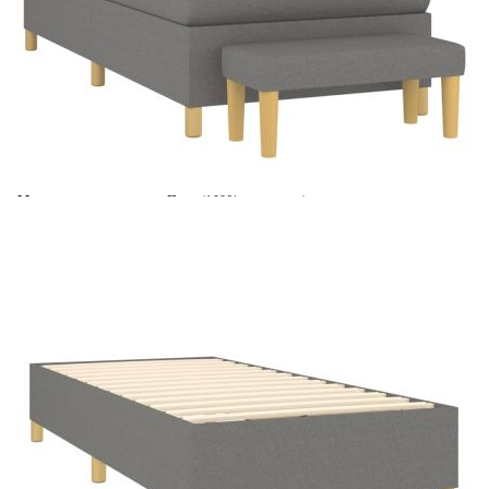
Време за доставка: 5 до 9 дни
Безплатна доставка до адрес при плащане по банков път
Цвят:
Тъмносив
Материал:
Плат (100% полиестер), шперплат, инженерно
дърво
Размери:
70 x 30 x 30 см (Ш x Д x В)
EAN code:
8720845534400
Материал на
Пяна
пълнежа:
Материал за
Покет пружини, пяна
пълнеж:
Купи на изплащане
Credit calculator
Боксспринг легло с матрак, тъмносив, 80x200 см, плат
Please select credit institution
Цена на продукта:
€340.00