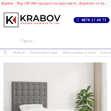
Крабов - Над 100 000 продукта на едно място. Директно от вносителя!
0878 17 49 71
Мебели
Легла и аксесоари
Легла и рамки за легла
Бокссп