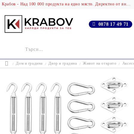
Крабов - Над 100 000 продукта на едно място. Директно от вносителя!
0878 17 49 71
Дом и градина
Двор и градина
Живот на открито
Аксесо