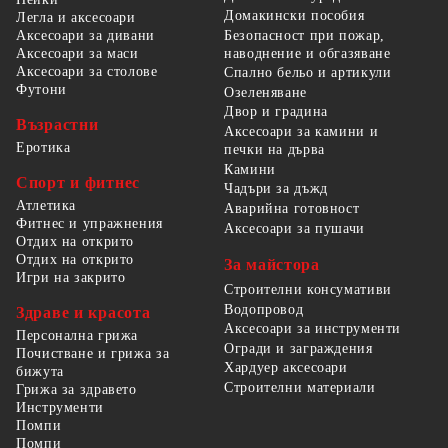
Домакински пособия
Легла и аксесоари
Безопасност при пожар,
Аксесоари за дивани
наводнение и обгазяване
Аксесоари за маси
Аксесоари за столове
Спално бельо и артикули
Футони
Озеленяване
Двор и градина
Възрастни
Аксесоари за камини и
Еротика
печки на дърва
Камини
Спорт и фитнес
Чадъри за дъжд
Атлетика
Аварийна готовност
Фитнес и упражнения
Аксесоари за пушачи
Отдих на открито
Отдих на открито
За майстора
Игри на закрито
Строителни консумативи
Водопровод
Здраве и красота
Аксесоари за инструменти
Персонална грижа
Огради и заграждения
Почистване и грижа за
Хардуер аксесоари
бижута
Строителни материали
Грижа за здравето
Инструменти
Помпи
Помпи