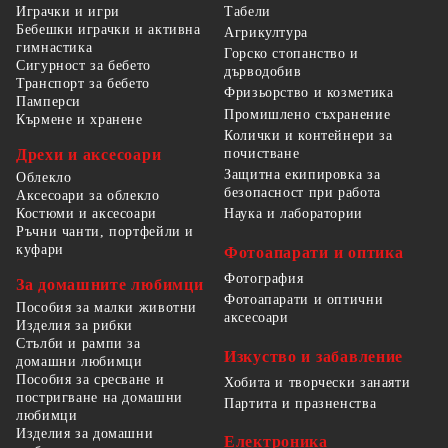
Табели
Играчки и игри
Бебешки играчки и активна
Агрикултура
гимнастика
Горско стопанство и
Сигурност за бебето
дърводобив
Транспорт за бебето
Фризьорство и козметика
Памперси
Промишлено съхранение
Кърмене и хранене
Колички и контейнери за
Дрехи и аксесоари
почистване
Защитна екипировка за
Облекло
безопасност при работа
Аксесоари за облекло
Костюми и аксесоари
Наука и лаборатории
Ръчни чанти, портфейли и
куфари
Фотоапарати и оптика
Фотография
За домашните любимци
Фотоапарати и оптични
Пособия за малки животни
аксесоари
Изделия за рибки
Стълби и рампи за
Изкуство и забавление
домашни любимци
Пособия за сресване и
Хобита и творчески занаяти
постригване на домашни
Партита и празненства
любимци
Изделия за домашни
Електроника