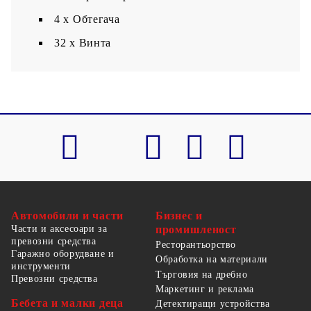
4 x Обтегача
32 x Винта
Автомобили и части
Бизнес и
Части и аксесоари за
промишленост
превозни средства
Ресторантьорство
Гаражно оборудване и
Обработка на материали
инструменти
Търговия на дребно
Превозни средства
Маркетинг и реклама
Бебета и малки деца
Детектиращи устройства