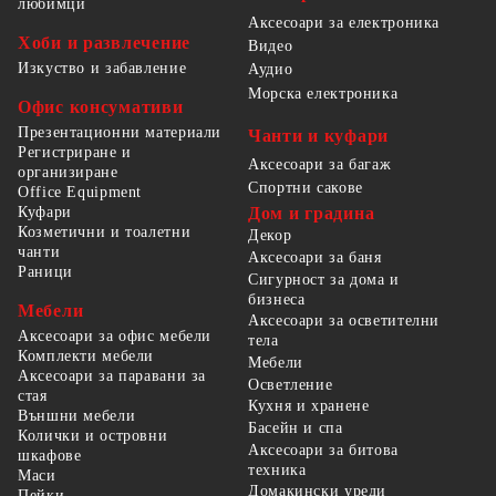
любимци
Аксесоари за електроника
Хоби и развлечение
Видео
Изкуство и забавление
Аудио
Морска електроника
Офис консумативи
Презентационни материали
Чанти и куфари
Регистриране и
Аксесоари за багаж
организиране
Спортни сакове
Office Equipment
Куфари
Дом и градина
Козметични и тоалетни
Декор
чанти
Аксесоари за баня
Раници
Сигурност за дома и
бизнеса
Мебели
Аксесоари за осветителни
Аксесоари за офис мебели
тела
Комплекти мебели
Мебели
Аксесоари за паравани за
Осветление
стая
Кухня и хранене
Външни мебели
Басейн и спа
Колички и островни
Аксесоари за битова
шкафове
техника
Маси
Домакински уреди
Пейки