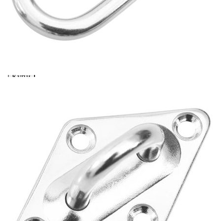
Предоставената таблица е с информационна цел.
Добавете продукта в количката си с бутона "Добави в
количката" и при поръчка ще можете да изберете броя
вноски на кредита.
Acest tabel are caracter informativ. Adăugați produsul în
coșul de cumpărături unde veți putea selecta detaliile
cererii de creditare.
Предоставената таблица е с информационна цел.
Добавете продукта в количката си с бутона "Добави в
количката" и при поръчка ще можете да изберете броя
вноски на кредита.
Предоставената таблица е с информационна цел.
Добавете продукта в количката си с бутона "Добави в
количката" и при поръчка ще можете да изберете броя
вноски на кредита.
Предоставената таблица е с информационна цел.
Добавете продукта в количката си с бутона "Добави в
количката" и при поръчка ще можете да изберете броя
вноски на кредита.