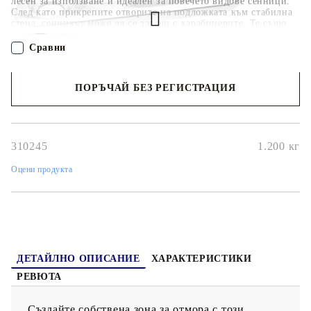
лесен за използване и идеален за повечето видове сенници.
След като прикрепите отворите на подложката към стабилна
стена, сенникът може да се закачи с карабинерите. Те също
много лесно се отстраняват. Освен това обтегачът е
регулируем, което улеснява затягането или разхлабването на
Сравни
сенника.
ПОРЪЧАЙ БЕЗ РЕГИСТРАЦИЯ
Наш представител ще се свърже с Вас в рамките на работния ден!
310245
1.200
кг
Оцени продукта
ДЕТАЙЛНО ОПИСАНИЕ
ХАРАКТЕРИСТИКИ
РЕВЮТА
Създайте собствена зона за отмора с този