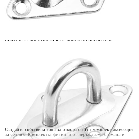
Предоставената таблица е с информационна цел.
Добавете продукта в количката си с бутона "Добави в
количката" и при поръчка ще можете да изберете броя
вноски на кредита.
Когато плащате с NewPay, всъщност NewPay плаща
поръчката Ви вместо Вас. Вие я получавате и
разполагате с три начина да я платите към тях:
Отложено до 30 дни от момента на изпращане на
поръчката без оскъпяване. За покупки на стойност до
400 лв. / €204,52
Плащане на 4 вноски. Заплащате 20% от стойността на
поръчката си на момента с карта. Останалата сума се
разделя на 3 равни месечни вноски без оскъпяване. За
покупки на стойност до 1000 лв. / €511.31
Плащане на 6 вноски. Стойността на поръчката се
разпределя в 6 равни месечни вноски с оскъпяване. За
покупки на стойност до 2000 лв. / €1022.61
Създайте собствена зона за отмора с този комплект аксесоари
за сенник. Комплектът фитинги от неръждаема стомана е