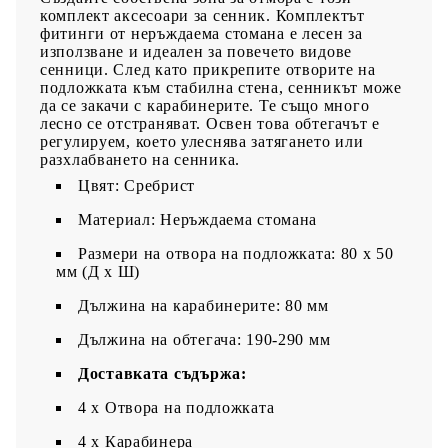
комплект аксесоари за сенник. Комплектът
фитинги от неръждаема стомана е лесен за
използване и идеален за повечето видове
сенници. След като прикрепите отворите на
подложката към стабилна стена, сенникът може
да се закачи с карабинерите. Те също много
лесно се отстраняват. Освен това обтегачът е
регулируем, което улеснява затягането или
разхлабването на сенника.
Цвят: Сребрист
Материал: Неръждаема стомана
Размери на отвора на подложката: 80 x 50
мм (Д x Ш)
Дължина на карабинерите: 80 мм
Дължина на обтегача: 190-290 мм
Доставката съдържа:
4 x Отвора на подложката
4 x Карабинера