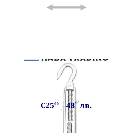
Tweet
Сподели
Комплект аксесоари за сенник от
неръждаема стомана, 12 части
€25
48
90
лв.
00
В наличност: 200 бр.