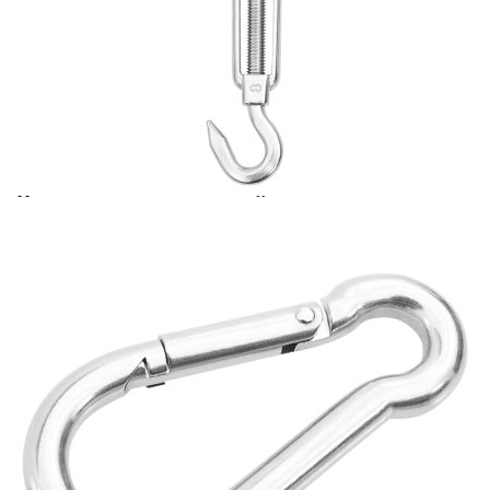
Време за доставка: 5 до 9 дни
Безплатна доставка до адрес при плащане по банков път
Цвят:
Сребрист
Материал:
Неръждаема стомана
EAN code:
8720286082867
Размери на отвора на подложката:
80 x 50 мм (Д x Ш)
Дължина на карабинерите:
80 мм
Дължина на обтегача:
190-290 мм
Купи на изплащане
Credit calculator
Комплект аксесоари за сенник от неръждаема стомана,
12 части
Please select credit institution
Цена на продукта:
€25.00
Extraction of information from credit institutions