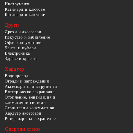
Инструменти
Катинари и ключове
Катинари и ключове
Други
Дрехи и аксесоари
Изкуство и забавление
Офис консумативи
Чанти и куфари
Електроника
Здраве и красота
Хардуер
Водопровод
Огради и заграждения
Аксесоари за инструменти
Електрическо захранване
Отопление, вентилация и
климатични системи
Строителни консумативи
Хардуер аксесоари
Резервоари за съхранение
Спортни стоки