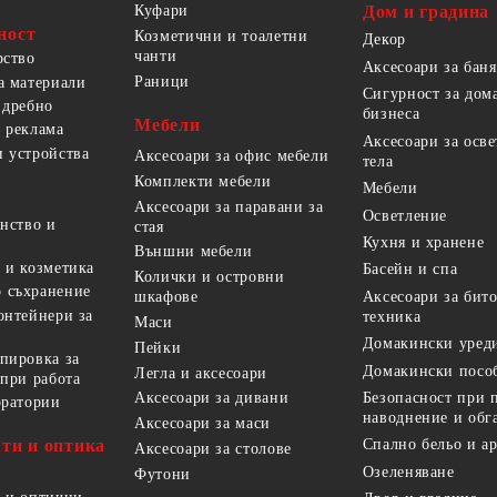
Куфари
Дом и градина
ност
Козметични и тоалетни
Декор
чанти
рство
Аксесоари за баня
Раници
а материали
Сигурност за дом
 дребно
бизнеса
Мебели
 реклама
Аксесоари за осв
 устройства
Аксесоари за офис мебели
тела
Комплекти мебели
Мебели
Аксесоари за паравани за
Осветление
анство и
стая
Кухня и хранене
Външни мебели
 и козметика
Басейн и спа
Колички и островни
 съхранение
Аксесоари за бит
шкафове
онтейнери за
техника
Маси
Домакински уред
Пейки
пировка за
Домакински посо
Легла и аксесоари
 при работа
Безопасност при 
Аксесоари за дивани
оратории
наводнение и обг
Аксесоари за маси
ти и оптика
Спално бельо и а
Аксесоари за столове
Озеленяване
Футони