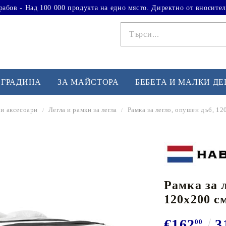
рабов - Над 100 000 продукта на едно място. Директно от вносител
 ГРАДИНА
ЗА МАЙСТОРА
БЕБЕТА И МАЛКИ Д
 и аксесоари
Легла и рамки за легла
Рамка за легло, опушен дъб, 1
ФИТНЕС УПРАЖНЕНИЯ
А
Вдигане на тежести
Б
Кардио
Бо
любимци
Рамка за 
Йога и пилатес
Бе
120x200 с
Лежанки за упражнения
Хо
Тренажори за баланс
О
€162
3
00