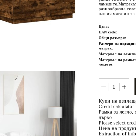
ламелите.Матракът
разнообразна селе
нашия магазин за
Цвят:
EAN code:
Общи размери:
Размери на подходя
матрак:
Материал на ламела
Tweet
Материал на рамкат
одели
леглото:
Купи на изплащ
Credit calculator
Рамка за легло,
дърво
Please select cred
Цена на продукт
Extraction of info