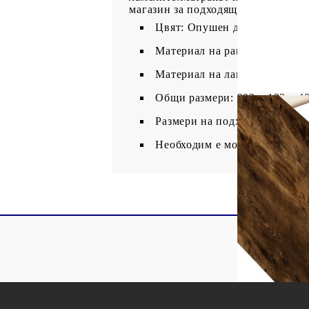
магазин за подходящ матрак.
Цвят: Опушен дъб
Материал на рамката на легл
Материал на ламела: Шперпл
Общи размери: 203 x 123 x 40
Размери на подходящ матрак: 
Необходим е монтаж