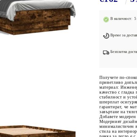
Подложки за фитнес уреди
В
Лостове за набиране
В наличност: 5 
Силови кули
Йога и пилатес
Време за достав
Безплатна доста
Получете по-споко
приветливо допъл
материал: Инжене
качество с гладка
стабилност и усто
шперплат осигуряв
гарантират, че ма
завъртане на тяло
Добавете модерен
Модерният дизайн
минималистичен ви
стила на интериор
рамка за легло е 