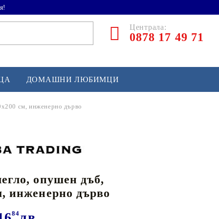
я!
Централа:
0878 17 49 71
ЕЦА
ДОМАШНИ ЛЮБИМЦИ
20x200 см, инженерно дърво
ТЛЕТИКА
аскетбол
кс и бойни изкуства
легло, опушен дъб,
йзбол и софтбол
м, инженерно дърво
кей и лакрос
сновно спортно оборудване
16
84
лв.