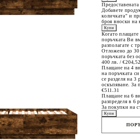
Предоставената
Добавете продук
количката" и пр
броя вноски на 
Когато плащате
поръчката Ви вм
разполагате с т
Отложено до 30
поръчката без о
400 лв. / €204,5
Плащане на 4 в
на поръчката си
се разделя на 3
оскъпяване. За 
€511.31
Плащане на 6 вн
разпределя в 6 
За покупки на с
ПОРЪ
Наш представител 
свърже с Вас в рам