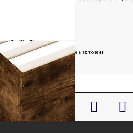
ото: Инженерно дърво
ат
 см (Д x Ш x В)
120 x 200 см (Ш x Д) (матракът не е включен)