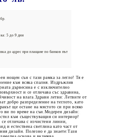
олейбол
бр.
ка: 5 до 9 дни
вка до адрес при плащане по банков път
ен нощен сън с тази рамка за легло! Тя е
нение към всяка спалня. Издръжлив
рната дървесина е с изключително
 повърхност и се отличава със здравина,
йчивост на влага.Здрави летви: Летвите от
ат добро разпределение на теглото, като
тракът ще остане на мястото си при всяко
то ви по време на сън.Модерен дизайн:
 стил към съществуващия си интериор!
 се отличава с изчистени линии,
д и естествена светлина като част от
ния дизайн. Полезно е да знаете:Тази
с ламелна основа и включва