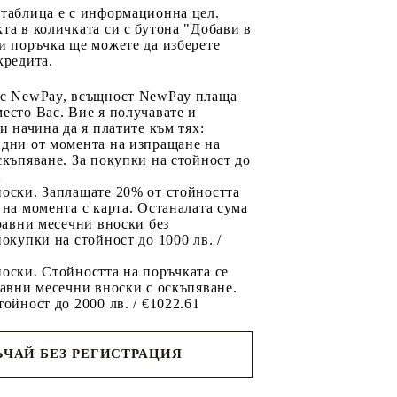
 таблица е с информационна цел.
та в количката си с бутона "Добави в
и поръчка ще можете да изберете
кредита.
 с NewPay, всъщност NewPay плаща
есто Вас. Вие я получавате и
ри начина да я платите към тях:
 дни от момента на изпращане на
скъпяване. За покупки на стойност до
2
носки. Заплащате 20% от стойността
 на момента с карта. Останалата сума
 равни месечни вноски без
покупки на стойност до 1000 лв. /
оски. Стойността на поръчката се
равни месечни вноски с оскъпяване.
тойност до 2000 лв. / €1022.61
ЧАЙ БЕЗ РЕГИСТРАЦИЯ
ще се
ките на