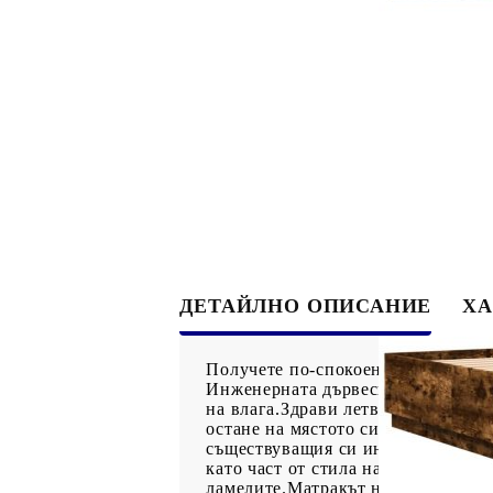
ДЕТАЙЛНО ОПИСАНИЕ
ХА
Получете по-спокоен нощен сън с 
Инженерната дървесина е с изключ
на влага.Здрави летви: Летвите от
остане на мястото си при всяко з
съществуващия си интериор! Моде
като част от стила на интериорния
ламелите.Матракът не е включен в