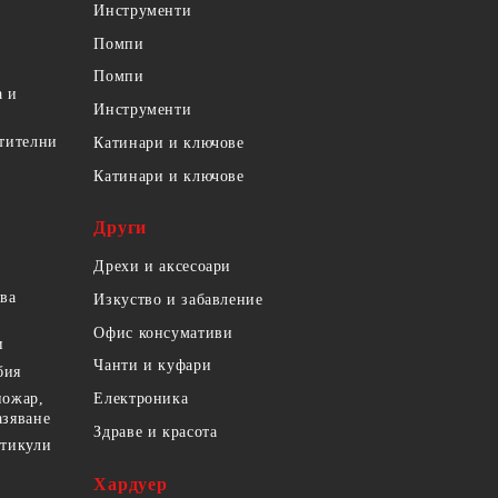
Инструменти
Помпи
Помпи
а и
Инструменти
етителни
Катинари и ключове
Катинари и ключове
Други
Дрехи и аксесоари
ова
Изкуство и забавление
Офис консумативи
и
Чанти и куфари
бия
пожар,
Електроника
азяване
Здраве и красота
ртикули
Хардуер