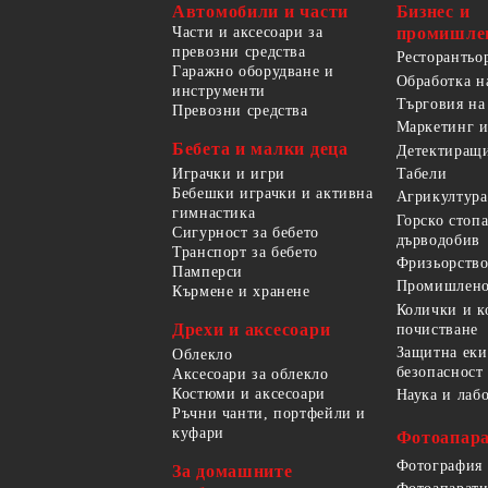
Автомобили и части
Бизнес и
Части и аксесоари за
промишле
превозни средства
Ресторантьо
Гаражно оборудване и
Обработка н
инструменти
Търговия на
Превозни средства
Маркетинг и
Бебета и малки деца
Детектиращи
Играчки и игри
Табели
Бебешки играчки и активна
Агрикултура
гимнастика
Горско стоп
Сигурност за бебето
дърводобив
Транспорт за бебето
Фризьорство
Памперси
Промишлено
Кърмене и хранене
Колички и к
Дрехи и аксесоари
почистване
Защитна еки
Облекло
безопасност
Аксесоари за облекло
Костюми и аксесоари
Наука и лаб
Ръчни чанти, портфейли и
куфари
Фотоапара
Фотография
За домашните