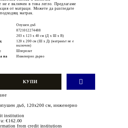
 не е включен в това легло. Предлагаме
кция от матраци. Можете да разгледате
 подходящ матрак.
Опушен дъб
8721012274488
203 x 123 x 40 см (Д x Ш x В)
щ
120 x 200 см (Ш x Д) (матракът не е
включен)
:
Шперплат
а на
Инженерно дърво
ане
 опушен дъб, 120x200 см, инженерно
it institution
а:
€162.00
rmation from credit institutions