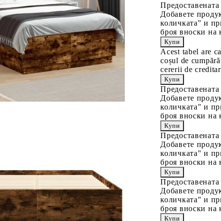
Предоставената
Добавете продук
количката" и пр
броя вноски на 
Acest tabel are c
coșul de cumpărăt
cererii de creditar
Предоставената
Добавете продук
количката" и пр
броя вноски на 
Предоставената
Добавете продук
количката" и пр
броя вноски на 
Предоставената
Добавете продук
количката" и пр
броя вноски на 