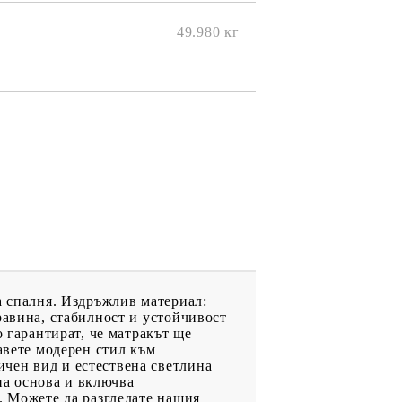
49.980
кг
а спалня. Издръжлив материал:
равина, стабилност и устойчивост
о гарантират, че матракът ще
авете модерен стил към
чен вид и естествена светлина
лна основа и включва
. Можете да разгледате нашия