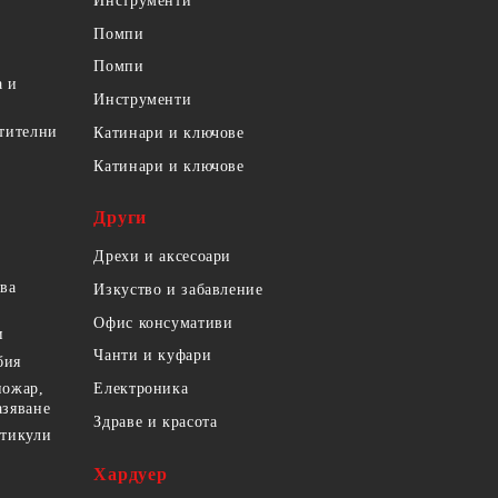
Инструменти
олейбол
Помпи
Помпи
а и
Инструменти
етителни
Катинари и ключове
Катинари и ключове
Други
Дрехи и аксесоари
ова
Изкуство и забавление
Офис консумативи
и
Чанти и куфари
бия
пожар,
Електроника
азяване
Здраве и красота
ртикули
Хардуер