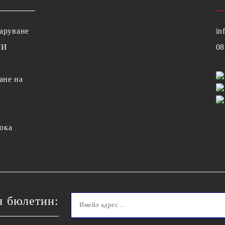
заруване
in
ТИ
08
ане на
ока
я бюлетин: