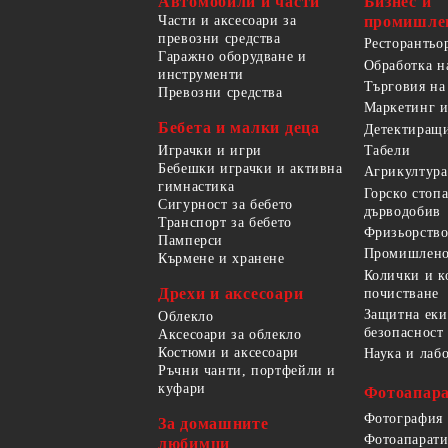
Кухня и хранене
Инструменти
Автомобили и части
Бизнес и
Конен спорт
Части и аксесоари за
промишле
Басейн и спа
Помпи
превозни средства
Ресторантьо
Гаражно оборудване и
Аксесоари за битова техника
Помпи
Обработка н
инструменти
Търговия на
Домакински уреди
Инструменти
Превозни средства
Маркетинг и
Домакински пособия
Катинари и ключове
Бебета и малки деца
Детектиращи
Безопасност при пожар, наводнение и обгазяване
Катинари и ключове
Играчки и игри
Табели
Бебешки играчки и активна
Агрикултура
Спално бельо и артикули
гимнастика
Горско стоп
Озеленяване
Сигурност за бебето
дърводобив
Транспорт за бебето
Двор и градина
Фризьорство
Памперси
Промишлено
Кърмене и хранене
Аксесоари за камини и печки на дърва
Колички и к
Камини
Дрехи и аксесоари
почистване
Защитна еки
Облекло
Чадъри за дъжд
безопасност
Аксесоари за облекло
Аварийна готовност
Костюми и аксесоари
Наука и лаб
Ръчни чанти, портфейли и
Аксесоари за пушачи
куфари
Фотоапара
Фотография
За домашните
Фотоапарати
любимци