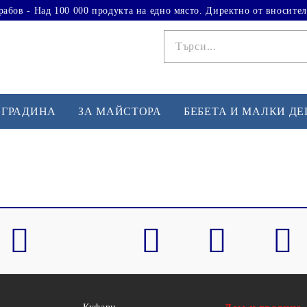
рабов - Над 100 000 продукта на едно място. Директно от вносител
 ГРАДИНА
ЗА МАЙСТОРА
БЕБЕТА И МАЛКИ Д
ФИТНЕС УПРАЖНЕНИЯ
А
Вдигане на тежести
Б
Кардио
Бо
любимци
Йога и пилатес
Бе
Лежанки за упражнения
Хо
Тренажори за баланс
О