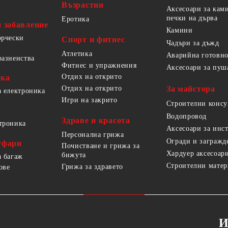
Възрастни
Аксесоари за кам
печки на дърва
Еротика
и забавление
Камини
орчески
Спорт и фитнес
Чадъри за дъжд
Атлетика
Аварийна готовно
разненства
Фитнес и упражнения
Аксесоари за пуш
Отдих на открито
ика
За майстора
Отдих на открито
а електроника
Игри на закрито
Строителни конс
Водопровод
Здраве и красота
троника
Аксесоари за инс
Персонална грижа
Огради и загражд
уфари
Почистване и грижа за
Хардуер аксесоар
бижута
а багаж
Строителни мате
Грижа за здравето
ове
И