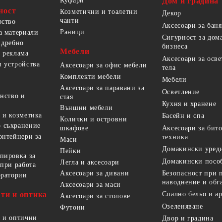
Куфари
Дом и градина
Подложки за фитнес уреди
В
ност
Козметични и тоалетни
Декор
чанти
рство
Лостове за набиране
Аксесоари за баня
Раници
а материали
Силови кули
Сигурност за дом
 дребно
бизнеса
Мебели
Йога и пилатес
 реклама
Аксесоари за осв
 устройства
Аксесоари за офис мебели
тела
Комплекти мебели
Мебели
Аксесоари за паравани за
Осветление
анство и
стая
Кухня и хранене
Външни мебели
 и козметика
Басейн и спа
Колички и островни
 съхранение
Аксесоари за бит
шкафове
онтейнери за
техника
Маси
Домакински уред
Пейки
пировка за
Домакински посо
Легла и аксесоари
 при работа
Безопасност при 
Аксесоари за дивани
оратории
наводнение и обг
Аксесоари за маси
ти и оптика
Спално бельо и а
Аксесоари за столове
Озеленяване
Футони
 и оптични
Двор и градина