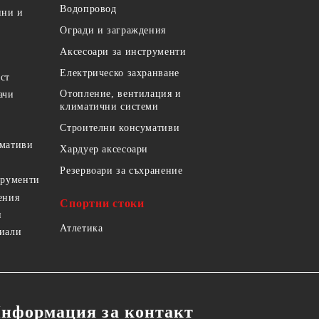
Водопровод
ини и
Огради и заграждения
Аксесоари за инструменти
Електрическо захранване
ст
Отопление, вентилация и
ачи
климатични системи
Строителни консумативи
умативи
Хардуер аксесоари
Резервоари за съхранение
трументи
ения
Спортни стоки
и
Атлетика
риали
нформация за контакт