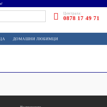
я!
Централа:
0878 17 49 71
ЕЦА
ДОМАШНИ ЛЮБИМЦИ
ТЛЕТИКА
аскетбол
кс и бойни изкуства
йзбол и софтбол
кей и лакрос
сновно спортно оборудване