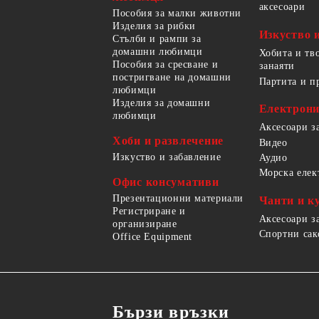
аксесоари
Пособия за малки животни
Изделия за рибки
Изкуство 
Стълби и рампи за
домашни любимци
Хобита и тв
Пособия за сресване и
занаяти
постригване на домашни
Партита и п
любимци
Изделия за домашни
Електрон
любимци
Аксесоари з
Хоби и развлечение
Видео
Изкуство и забавление
Аудио
Морска елек
Офис консумативи
Презентационни материали
Чанти и к
Регистриране и
Аксесоари з
организиране
Спортни сак
Office Equipment
Бързи връзки