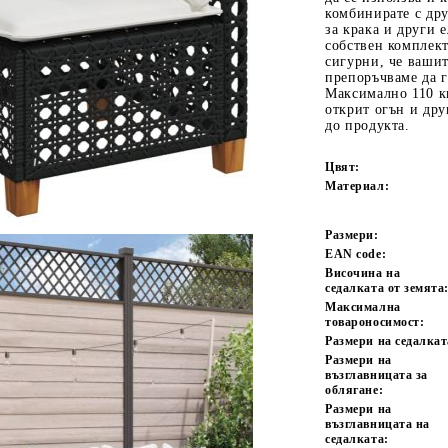
комбинирате с дру
за крака и други е
собствен комплект
сигурни, че вашит
препоръчваме да г
Максимално 110 кг
открит огън и дру
до продукта.
Цвят:
Материал:
Tweet
одели
Размери:
EAN code:
Височина на
седалката от земята
Максимална
товароносимост:
Размери на седалкат
Размери на
възглавницата за
облягане:
Размери на
възглавницата на
седалката: