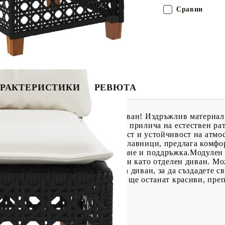
Сравни
РАКТЕРИСТИКИ
РЕВЮТА
ткрито в този удобен градински диван! Издръжлив материал:
ръжка синтетичен материал, който прилича на естествен рат
и мебели поради своята издръжливост и устойчивост на ат
орудвана с дебело подплатени възглавници, предлага комфо
а е с подвижен калъф за лесно пране и поддръжка.Модулен
за отдих, но може да се използва и като отделен диван. М
авка за крака и други елементи за диван, за да създадете с
гурни, че вашите градински мебели ще останат красиви, пре