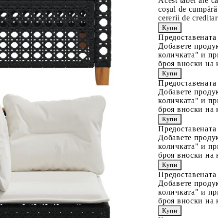
Acest tabel are c
coșul de cumpărăt
cererii de creditar
Предоставената
Добавете продук
количката" и пр
броя вноски на 
Предоставената
Добавете продук
количката" и пр
броя вноски на 
Предоставената
Добавете продук
количката" и пр
броя вноски на 
Предоставената
Добавете продук
количката" и пр
броя вноски на 