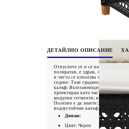
ДЕТАЙЛНО ОПИСАНИЕ
ХА
Отпуснете се и се насладете на о
полиратан, е здрав, лесен за подд
и често се използва за градинск
седене: Тази градинска мебел, об
калъф: Възглавницата на седалкат
проектиран като част от комплект 
модулни сегменти, като маса, пост
Полезно е да знаете:За да сте си
водоустойчив калъф.
Диван:
Цвят: Черен