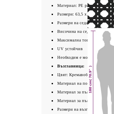
Материал: PE ратан, стомана
Размери: 63,5 x 63,5 x 62 см 
Размери на седалката: 56 x 5
Височина на седалката от зем
Максимална товароносимост:
UV устойчив
Необходим е монтаж
Възглавница:
Цвят: Кремавобял
Материал на покритието: Пла
Материал за пълнеж на възгл
Материал за пълнеж на облег
Размери на възглавницата на с