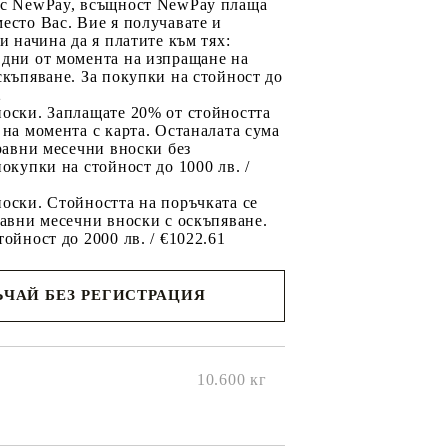
 с NewPay, всъщност NewPay плаща
есто Вас. Вие я получавате и
ри начина да я платите към тях:
 дни от момента на изпращане на
скъпяване. За покупки на стойност до
2
носки. Заплащате 20% от стойността
 на момента с карта. Останалата сума
 равни месечни вноски без
покупки на стойност до 1000 лв. /
оски. Стойността на поръчката се
равни месечни вноски с оскъпяване.
тойност до 2000 лв. / €1022.61
ЧАЙ БЕЗ РЕГИСТРАЦИЯ
ще се
ките на
10.600
кг