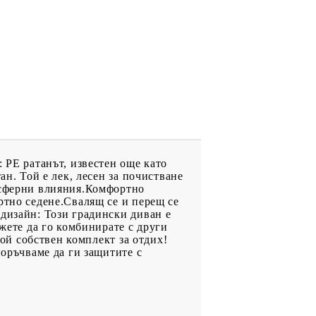
 PE ратанът, известен още като
ан. Той е лек, лесен за почистване
мосферни влияния.Комфортно
ртно седене.Свалящ се и перещ се
 дизайн: Този градински диван е
ожете да го комбинирате с други
вой собствен комплект за отдих!
поръчваме да ги защитите с