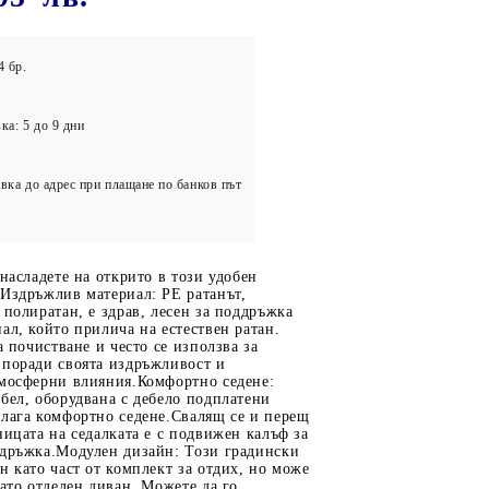
олейбол
4 бр.
ка: 5 до 9 дни
вка до адрес при плащане по банков път
 насладете на открито в този удобен
 Издръжлив материал: PE ратанът,
 полиратан, е здрав, лесен за поддръжка
ал, който прилича на естествен ратан.
а почистване и често се използва за
 поради своята издръжливост и
тмосферни влияния.Комфортно седене:
бел, оборудвана с дебело подплатени
длага комфортно седене.Свалящ се и перещ
ницата на седалката е с подвижен калъф за
ддръжка.Модулен дизайн: Този градински
н като част от комплект за отдих, но може
като отделен диван. Можете да го