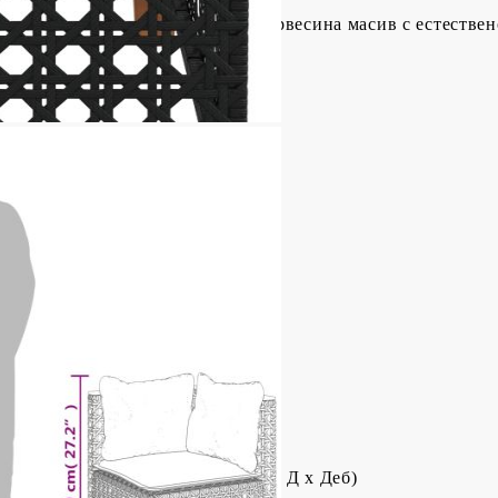
 с прахово покритие, акациева дървесина масив с естестве
(Ш x Д x В)
6 см (Ш x Д)
ята: 32 см
 110 кг
т (100% полиестер)
авницата за сядане: Дунапрен
алката: Памучни влакна
едалката: 56,5 x 56,5 x 3 см (Ш x Д x Деб)