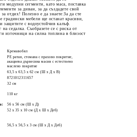
ги модулни сегменти, като маса, поставка
лементи за диван, за да създадете свой
 за отдих! Полезно е да знаете:За да сте
е градински мебели ще останат красиви,
и защитите с водоустойчив калъф.
 на седалка. Съобразете се с риска от
ги източници на силна топлина в близост
Кремавобял
PE ратан, стомана с прахово покритие,
акациева дървесина масив с естествено
маслено покритие
63,5 x 63,5 x 62 см (Ш x Д x В)
8721012311657
32 см
:
110 кг
а:
56 x 56 см (Ш x Д)
52 x 35 x 10 см (Д х Ш x Деб)
56,5 x 56,5 x 3 см (Ш x Д x Деб)