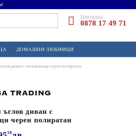
я!
Централа:
0878 17 49 71
ЕЦА
ДОМАШНИ ЛЮБИМЦИ
ъглов диван с възглавници черен полиратан
ТЛЕТИКА
аскетбол
кс и бойни изкуства
 ъглов диван с
йзбол и софтбол
ци черен полиратан
кей и лакрос
сновно спортно оборудване
95
58
лв.