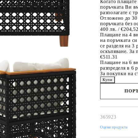
Когато плащате
поръчката Ви вм
разполагате с т
Отложено до 30
поръчката без о
400 лв. / €204,5
Плащане на 4 в
на поръчката си
се разделя на 3
оскъпяване. За 
€511.31
Плащане на 6 вн
разпределя в 6 
За покупки на с
ПОРЪ
Наш представител 
свърже с Вас в рам
работния ден!
365923
Оцени продукта