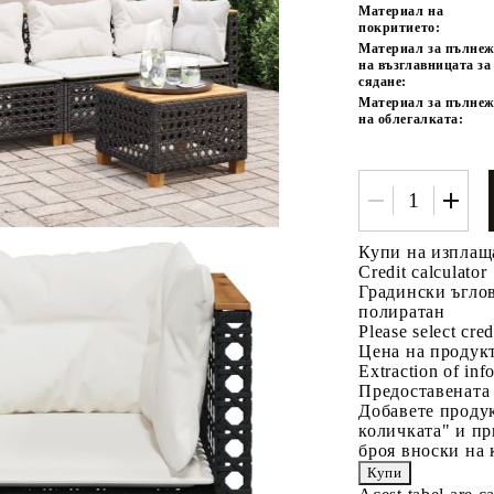
Материал на
покритието:
Материал за пълне
на възглавницата за
сядане:
Материал за пълне
на облегалката:
Купи на изплащ
Credit calculator
Градински ъглов
полиратан
Please select cred
Цена на продукт
Extraction of info
Предоставената
Добавете продук
количката" и пр
броя вноски на 