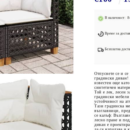
Подложки за фитнес уреди
В
Лостове за набиране
В наличност: 8
Силови кули
Йога и пилатес
Време за достав
Безплатна доста
Отпуснете се и се
градински диван!
известен още като
синтетичен матери
Той е лек, лесен з
градински мебели
устойчивост на а
Тази градинска ме
възглавници, пре
се калъф: Възглав
лесно пране и по
диван е проектира
да се използва и 