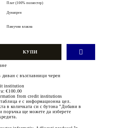
Плат (100% полиестер)
ж
Дунапрен
ж
Памучни влакна
ане
 диван с възглавници черен
it institution
а:
€100.00
rmation from credit institutions
 таблица е с информационна цел.
та в количката си с бутона "Добави в
и поръчка ще можете да изберете
кредита.