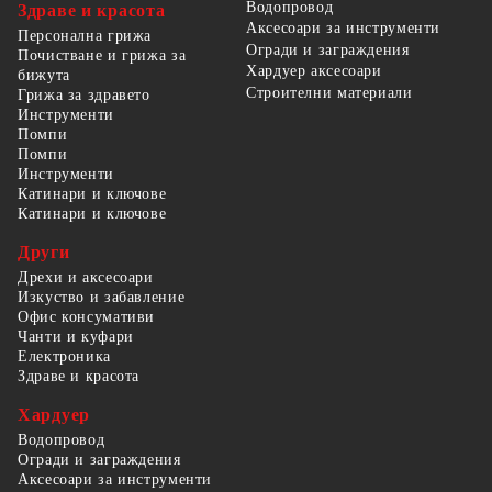
Водопровод
Здраве и красота
Аксесоари за инструменти
Персонална грижа
Огради и заграждения
Почистване и грижа за
Хардуер аксесоари
бижута
Строителни материали
Грижа за здравето
Инструменти
Помпи
Помпи
Инструменти
Катинари и ключове
Катинари и ключове
Други
Дрехи и аксесоари
Изкуство и забавление
Офис консумативи
Чанти и куфари
Електроника
Здраве и красота
Хардуер
Водопровод
Огради и заграждения
Аксесоари за инструменти