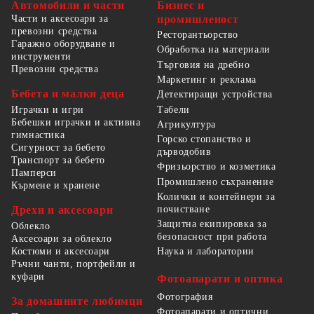
Автомобили и части
Бизнес и
Части и аксесоари за
промишленост
превозни средства
Ресторантьорство
Гаражно оборудване и
Обработка на материали
инструменти
Търговия на дребно
Превозни средства
Маркетинг и реклама
Бебета и малки деца
Детектиращи устройства
Табели
Играчки и игри
Бебешки играчки и активна
Агрикултура
гимнастика
Горско стопанство и
Сигурност за бебето
дърводобив
Транспорт за бебето
Фризьорство и козметика
Памперси
Промишлено съхранение
Кърмене и хранене
Колички и контейнери за
Дрехи и аксесоари
почистване
Защитна екипировка за
Облекло
безопасност при работа
Аксесоари за облекло
Костюми и аксесоари
Наука и лаборатории
Ръчни чанти, портфейли и
куфари
Фотоапарати и оптика
Фотография
За домашните любимци
Фотоапарати и оптични