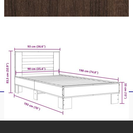
метал
Материал на ламела: Шперплат
Общи размери: 193 x 93 x 83,5 см (Д x Ш x
В)
За матрак с размери: 90 x 190 cм (Ш x Д)
(матракът не е включен)
Максимална товароносимост: 100 кг
Необходим е монтаж