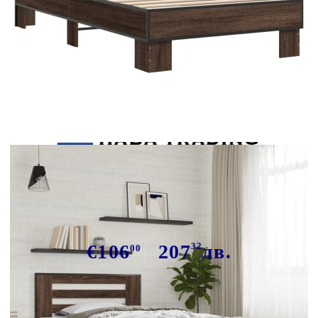
Tweet
Сподели
Рамка за легло, кафяв дъб, 90x190
см, инженерно дърво и метал
€106
207
32
лв.
00
В наличност: 1 бр.