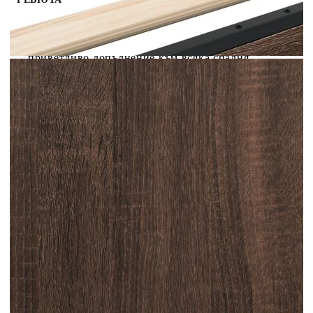
Осигурете си по-добър спокоен нощен сън с
тази рамка за легло! Тя представлява
приветливо допълнение към всяка спалня.
Издържлив материал: Инженерната дървесина е
с изключително качество с гладка повърхност и
също така се отличава със здравина, стабилност
и устойчивост на влага.Ламели от шперплат:
Ламелите от шперплат осигуряват добро
разпределение на теглото, като гарантират, че
матракът остава на място при всяко завъртане
на тялото ви по време на сън.Отлична опора:
Таблата осигурява отлична опора за гърба,
когато седите в леглото, за да четете или гледате
телевизия. Добре е да се знае:Тази рамка за
легло разполага с дизайн с ламели и включва
ламелите.Към това легло не е включен матрак.
Ние предлагаме разнообразна селекция от
матраци. Можете да проверите нашия магазин
за подходящ матрак.
Цвят: Кафяв дъб
Материал на рамката: Инженерно дърво,