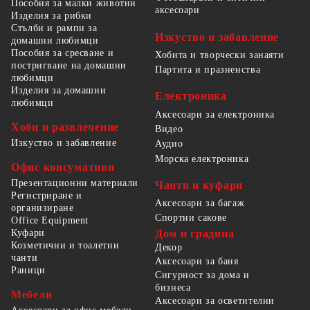
Пособия за малки животни
аксесоари
Изделия за рибки
Стълби и рампи за
Изкуство и забавление
домашни любимци
Пособия за сресване и
Хобита и творчески занаяти
постригване на домашни
Партита и празненства
любимци
Изделия за домашни
Електроника
любимци
Аксесоари за електроника
Хоби и развлечение
Видео
Изкуство и забавление
Аудио
Морска електроника
Офис консумативи
Презентационни материали
Чанти и куфари
Регистриране и
Аксесоари за багаж
организиране
Спортни сакове
Office Equipment
Куфари
Дом и градина
Козметични и тоалетни
Декор
чанти
Аксесоари за баня
Раници
Сигурност за дома и
бизнеса
Мебели
Аксесоари за осветителни