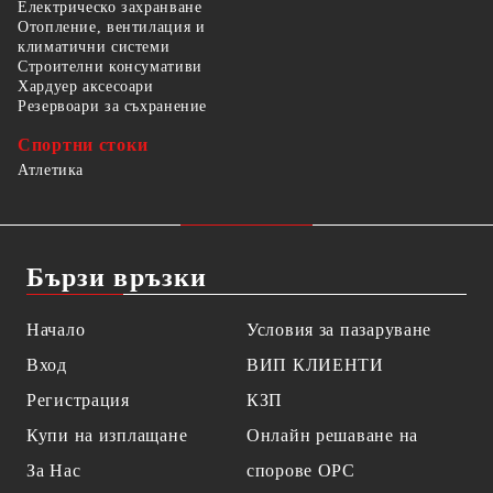
Електрическо захранване
Отопление, вентилация и
климатични системи
Строителни консумативи
Хардуер аксесоари
Резервоари за съхранение
Спортни стоки
Атлетика
Бързи връзки
Начало
Условия за пазаруване
Вход
ВИП КЛИЕНТИ
Регистрация
КЗП
Купи на изплащане
Онлайн решаване на
За Нас
спорове OPC