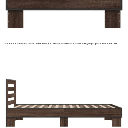
Цена на продукта:
€106.00
Extraction of information from credit institutions
Предоставената таблица е с информационна цел.
Добавете продукта в количката си с бутона "Добави в
количката" и при поръчка ще можете да изберете броя
вноски на кредита.
Acest tabel are caracter informativ. Adăugați produsul în
coșul de cumpărături unde veți putea selecta detaliile
cererii de creditare.
Предоставената таблица е с информационна цел.
Добавете продукта в количката си с бутона "Добави в
количката" и при поръчка ще можете да изберете броя
вноски на кредита.
Предоставената таблица е с информационна цел.
Добавете продукта в количката си с бутона "Добави в
количката" и при поръчка ще можете да изберете броя
вноски на кредита.
Предоставената таблица е с информационна цел.
Добавете продукта в количката си с бутона "Добави в