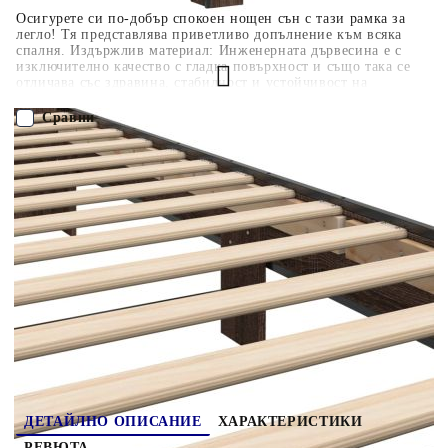
Осигурете си по-добър спокоен нощен сън с тази рамка за
легло! Тя представлява приветливо допълнение към всяка
спалня. Издържлив материал: Инженерната дървесина е с
изключително качество с гладка повърхност и също така се
отличава със здравина, стабилност и устойчивост на
влага.Ламели от шперплат: Ламелите от шперплат осигуряват
добро разпределение на теглото, като гарантират, че матракът
Сравни
остава на място при всяко завъртане на тялото ви по време на
сън.Отлична опора: Таблата осигурява отлична опора за
гърба, когато седите в леглото, за да четете или гледате
ПОРЪЧАЙ БЕЗ РЕГИСТРАЦИЯ
телевизия. Добре е да се знае:Тази рамка за легло разполага с
дизайн с ламели и включва ламелите.Към това легло не е
включен матрак. Ние предлагаме разнообразна селекция от
Наш представител ще се свърже с Вас в рамките на работния ден!
матраци. Можете да проверите нашия магазин за подходящ
матрак.
846088
27.350
кг
Оцени продукта
ДЕТАЙЛНО ОПИСАНИЕ
ХАРАКТЕРИСТИКИ
РЕВЮТА