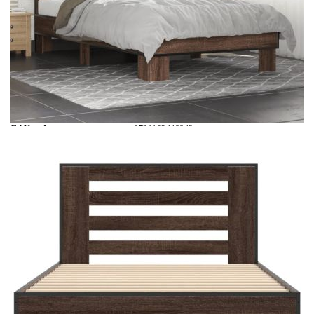
Време за доставка: 5 до 9 дни
Безплатна доставка до адрес при плащане по банков път
Цвят:
Кафяв дъб
EAN code:
8721102448843
Общи размери:
193 x 93 x 83,5 см (Д x Ш x В)
Материал на рамката:
Инженерно дърво, метал
Максимална
100 кг
товароносимост:
За матрак с размери:
90 x 190 cм (Ш x Д) (матракът не е
включен)
Материал на ламела:
Шперплат
Купи на изплащане
Credit calculator
Рамка за легло, кафяв дъб, 90x190 см, инженерно
дърво и метал
Please select credit institution