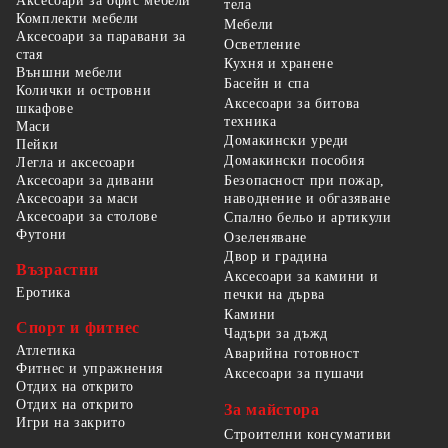
Аксесоари за офис мебели
тела
Комплекти мебели
Мебели
Аксесоари за паравани за
Осветление
стая
Кухня и хранене
Външни мебели
Басейн и спа
Колички и островни
Аксесоари за битова
шкафове
техника
Маси
Домакински уреди
Пейки
Домакински пособия
Легла и аксесоари
Безопасност при пожар,
Аксесоари за дивани
наводнение и обгазяване
Аксесоари за маси
Аксесоари за столове
Спално бельо и артикули
Футони
Озеленяване
Двор и градина
Възрастни
Аксесоари за камини и
Еротика
печки на дърва
Камини
Спорт и фитнес
Чадъри за дъжд
Атлетика
Аварийна готовност
Фитнес и упражнения
Аксесоари за пушачи
Отдих на открито
Отдих на открито
За майстора
Игри на закрито
Строителни консумативи