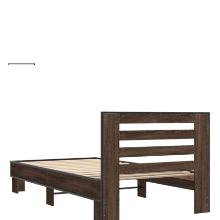
количката" и при поръчка ще можете да изберете броя
вноски на кредита.
Предоставената таблица е с информационна цел.
Добавете продукта в количката си с бутона "Добави в
количката" и при поръчка ще можете да изберете броя
вноски на кредита.
Когато плащате с NewPay, всъщност NewPay плаща
поръчката Ви вместо Вас. Вие я получавате и
разполагате с три начина да я платите към тях:
Отложено до 30 дни от момента на изпращане на
поръчката без оскъпяване. За покупки на стойност до
400 лв. / €204,52
Плащане на 4 вноски. Заплащате 20% от стойността на
поръчката си на момента с карта. Останалата сума се
разделя на 3 равни месечни вноски без оскъпяване. За
покупки на стойност до 1000 лв. / €511.31
Плащане на 6 вноски. Стойността на поръчката се
разпределя в 6 равни месечни вноски с оскъпяване. За
покупки на стойност до 2000 лв. / €1022.61