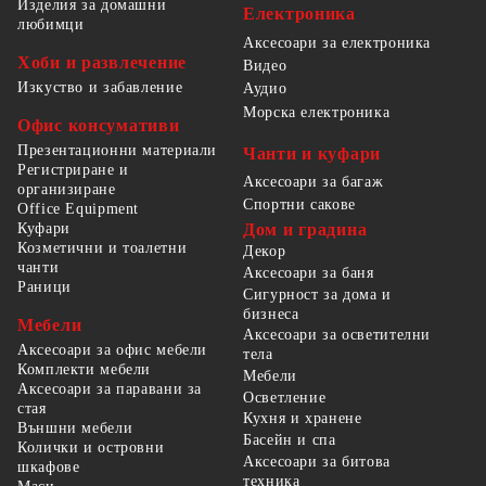
Изделия за домашни
Електроника
любимци
Аксесоари за електроника
Хоби и развлечение
Видео
Изкуство и забавление
Аудио
Морска електроника
Офис консумативи
Презентационни материали
Чанти и куфари
Регистриране и
Аксесоари за багаж
организиране
Спортни сакове
Office Equipment
Куфари
Дом и градина
Козметични и тоалетни
Декор
чанти
Аксесоари за баня
Раници
Сигурност за дома и
бизнеса
Мебели
Аксесоари за осветителни
Аксесоари за офис мебели
тела
Комплекти мебели
Мебели
Аксесоари за паравани за
Осветление
стая
Кухня и хранене
Външни мебели
Басейн и спа
Колички и островни
Аксесоари за битова
шкафове
техника