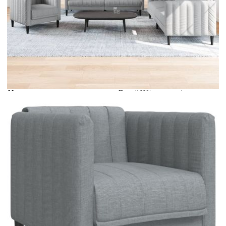
Време за доставка: 5 до 9 дни
Безплатна доставка до адрес при плащане по банков път
Цвят:
Светлосив
Материал:
Плат (100% полиестер),
шперплат, масивно дърво
EAN code:
8721012289208
Общи размери:
193 x 76,5 x 74,5 см (Ш x Д x В)
Височина на седалката от земята:
42,5 см
Дълбочина на седалката:
58 см
Ширина на седалката:
178 см
Височина на подлакътника от
69 см
земята:
Материал на пълнежа:
Пяна
Максимален капацитет на
110 кг
натоварване (на място):
Купи на изплащане