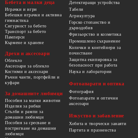
Бебета и малки деца
Детектиращи устройства
Табели
Играчки и игри
Бебешки играчки и активна
Агрикултура
гимнастика
Горско стопанство и
Сигурност за бебето
дърводобив
Транспорт за бебето
Фризьорство и козметика
Памперси
Промишлено съхранение
Кърмене и хранене
Колички и контейнери за
Дрехи и аксесоари
почистване
Защитна екипировка за
Облекло
безопасност при работа
Аксесоари за облекло
Костюми и аксесоари
Наука и лаборатории
Ръчни чанти, портфейли и
куфари
Фотоапарати и оптика
Фотография
За домашните любимци
Фотоапарати и оптични
Пособия за малки животни
аксесоари
Изделия за рибки
Стълби и рампи за
Изкуство и забавление
домашни любимци
Пособия за сресване и
Хобита и творчески занаяти
постригване на домашни
Партита и празненства
любимци