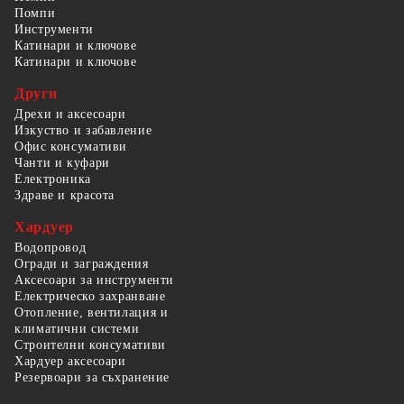
Помпи
Инструменти
Катинари и ключове
Катинари и ключове
Други
Дрехи и аксесоари
Изкуство и забавление
Офис консумативи
Чанти и куфари
Електроника
Здраве и красота
Хардуер
Водопровод
Огради и заграждения
Аксесоари за инструменти
Електрическо захранване
Отопление, вентилация и
климатични системи
Строителни консумативи
Хардуер аксесоари
Резервоари за съхранение