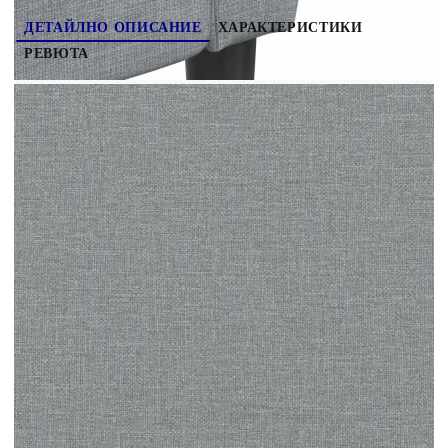
ДЕТАЙЛНО ОПИСАНИЕ
ХАРАКТЕРИСТИКИ
РЕВЮТА
Този комплект дивани е отлично място за
вашето време за разговори, четене, гледане на
телевизия или просто почивка. Той е
предназначен да бъде фокусна точка във вашия
дом. Издържлива тъкан: Тъканта се отличава
със семпъл и изчистен вид и е дишаща и
издръжлива. Удобно седене: Креслото е
изключително удобно с дебело подплатената
седалка, подлакътниците и облегалката.
Поддържащи крака: Тапицираният диван се
поддържа от здрави крака, които гарантират
неговата стабилност, безопасност и здравина.
Атрактивен дизайн: Отличаваща се със семпъл,
но модерен дизайн, тази мека мебел за
всекидневна е предназначена да привлича
вниманието във вашата стая.
Цвят: Светлосив
Материал: Плат (100% полиестер),