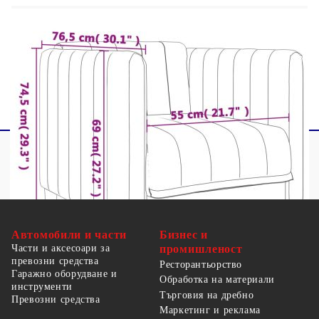
1 х 3-местен диван
Максимално 110 кг на седалка. Съобразете се с
риска от открит огън и други източници на
силна топлина в близост до продукта.
Автомобили и части
Бизнес и
Части и аксесоари за
промишленост
превозни средства
Ресторантьорство
Гаражно оборудване и
Обработка на материали
инструменти
Търговия на дребно
Превозни средства
Маркетинг и реклама