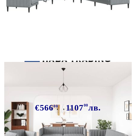
Tweet
Сподели
Комплект дивани 3 части
светлосив текстил
€566
1107
00
лв.
00
В наличност: 59 бр.