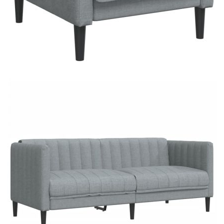
Credit calculator
Комплект дивани 3 части светлосив текстил
Please select credit institution
Цена на продукта:
€566.00
Extraction of information from credit institutions
Предоставената таблица е с информационна цел.
Добавете продукта в количката си с бутона "Добави в
количката" и при поръчка ще можете да изберете броя
вноски на кредита.
Acest tabel are caracter informativ. Adăugați produsul în
coșul de cumpărături unde veți putea selecta detaliile
cererii de creditare.
Предоставената таблица е с информационна цел.
Добавете продукта в количката си с бутона "Добави в
количката" и при поръчка ще можете да изберете броя
вноски на кредита.
Предоставената таблица е с информационна цел.
Добавете продукта в количката си с бутона "Добави в
количката" и при поръчка ще можете да изберете броя
вноски на кредита.