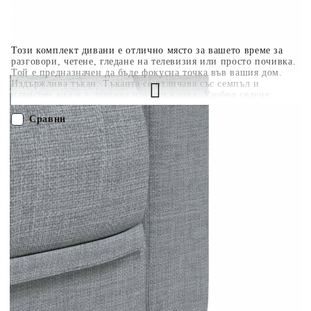
Този комплект дивани е отлично място за вашето време за
разговори, четене, гледане на телевизия или просто почивка.
Той е предназначен да бъде фокусна точка във вашия дом.
Издържлива тъкан: Тъканта се отличава със семпъл и
изчистен вид и е дишаща и издръжлива. Удобно седене:
Креслото е изключително удобно с дебело подплатената
седалка, подлакътниците и облегалката. Поддържащи крака:
Сравни
Тапицираният диван се поддържа от здрави крака, които
гарантират неговата стабилност, безопасност и здравина.
Атрактивен дизайн: Отличаваща се със семпъл, но модерен
ПОРЪЧАЙ БЕЗ РЕГИСТРАЦИЯ
дизайн, тази мека мебел за всекидневна е предназначена да
привлича вниманието във вашата стая. Максимално 110 кг на
седалка. Съобразете се с риска от открит огън и други
Наш представител ще се свърже с Вас в рамките на работния ден!
източници на силна топлина в близост до продукта.
3209229
73.300
кг
Оцени продукта