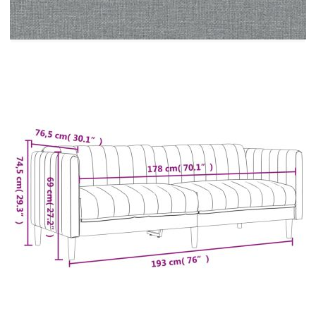
шперплат, масивно дърво
Материал на пълнежа: Пяна
Максимален капацитет на натоварване (на
място): 110 кг
Необходим е монтаж
Кресло:
Общи размери: 69 x 76,5 x 74,5 см (Ш x Д x
В)
Ширина на седалката: 55 см
Дълбочина на седалката: 58 см
Височина на седалката от земята: 42,5 см
Височина на подлакътника от земята: 69 см
2-местен диван:
Общи размери: 176 x 76,5 x 74,5 см (Ш x Д
x В)