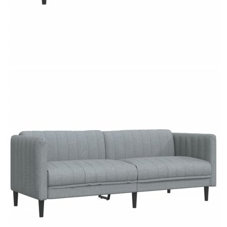
Предоставената таблица е с информационна цел.
Добавете продукта в количката си с бутона "Добави в
количката" и при поръчка ще можете да изберете броя
вноски на кредита.
Предоставената таблица е с информационна цел.
Добавете продукта в количката си с бутона "Добави в
количката" и при поръчка ще можете да изберете броя
вноски на кредита.
Когато плащате с NewPay, всъщност NewPay плаща
поръчката Ви вместо Вас. Вие я получавате и
разполагате с три начина да я платите към тях:
Отложено до 30 дни от момента на изпращане на
поръчката без оскъпяване. За покупки на стойност до
400 лв. / €204,52
Плащане на 4 вноски. Заплащате 20% от стойността на
поръчката си на момента с карта. Останалата сума се
разделя на 3 равни месечни вноски без оскъпяване. За
покупки на стойност до 1000 лв. / €511.31
Плащане на 6 вноски. Стойността на поръчката се
разпределя в 6 равни месечни вноски с оскъпяване. За
покупки на стойност до 2000 лв. / €1022.61