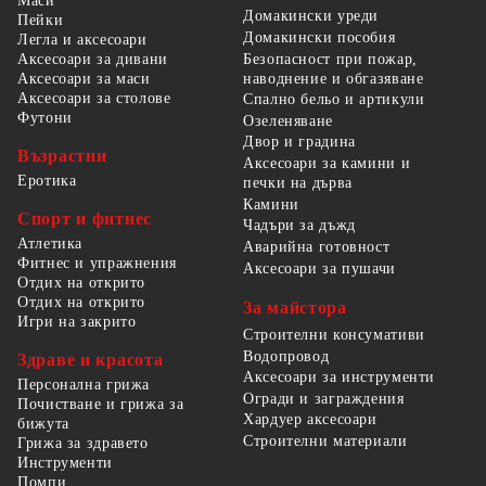
Маси
Домакински уреди
Пейки
Домакински пособия
Легла и аксесоари
Безопасност при пожар,
Аксесоари за дивани
наводнение и обгазяване
Аксесоари за маси
Аксесоари за столове
Спално бельо и артикули
Футони
Озеленяване
Двор и градина
Възрастни
Аксесоари за камини и
Еротика
печки на дърва
Камини
Спорт и фитнес
Чадъри за дъжд
Атлетика
Аварийна готовност
Фитнес и упражнения
Аксесоари за пушачи
Отдих на открито
Отдих на открито
За майстора
Игри на закрито
Строителни консумативи
Водопровод
Здраве и красота
Аксесоари за инструменти
Персонална грижа
Огради и заграждения
Почистване и грижа за
Хардуер аксесоари
бижута
Строителни материали
Грижа за здравето
Инструменти
Помпи