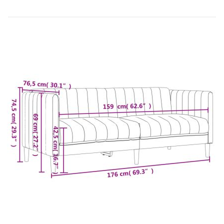
Ширина на седалката: 159 см
Дълбочина на седалката: 58 см
Височина на седалката от земята: 42,5 см
Височина на подлакътника от земята: 69 см
3-местен диван:
Общи размери: 193 x 76,5 x 74,5 см (Ш x Д
x В)
Ширина на седалката: 178 см
Дълбочина на седалката: 58 см
Височина на седалката от земята: 42,5 см
Височина на подлакътника от земята: 69 см
Доставката съдържа:
1 х Кресло
1 х 2-местен диван