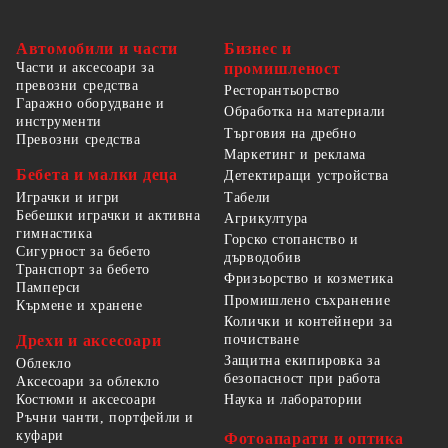
Автомобили и части
Бизнес и
Части и аксесоари за
промишленост
превозни средства
Ресторантьорство
Гаражно оборудване и
Обработка на материали
инструменти
Търговия на дребно
Превозни средства
Маркетинг и реклама
Бебета и малки деца
Детектиращи устройства
Табели
Играчки и игри
Бебешки играчки и активна
Агрикултура
гимнастика
Горско стопанство и
Сигурност за бебето
дърводобив
Транспорт за бебето
Фризьорство и козметика
Памперси
Промишлено съхранение
Кърмене и хранене
Колички и контейнери за
Дрехи и аксесоари
почистване
Защитна екипировка за
Облекло
безопасност при работа
Аксесоари за облекло
Костюми и аксесоари
Наука и лаборатории
Ръчни чанти, портфейли и
куфари
Фотоапарати и оптика