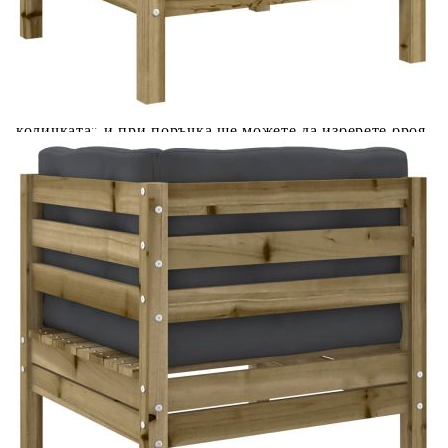
Добавете продукта в количката си с бутона "Добави в
количката" и при поръчка ще можете да изберете броя
вноски на кредита.
Предоставената таблица е с информационна цел.
Добавете продукта в количката си с бутона "Добави в
количката" и при поръчка ще можете да изберете броя
вноски на кредита.
Предоставената таблица е с информационна цел.
Добавете продукта в количката си с бутона "Добави в
количката" и при поръчка ще можете да изберете броя
вноски на кредита.
Когато плащате с NewPay, всъщност NewPay плаща
поръчката Ви вместо Вас. Вие я получавате и
разполагате с три начина да я платите към тях:
Отложено до 30 дни от момента на изпращане на
поръчката без оскъпяване. За покупки на стойност до
400 лв. / €204,52
Плащане на 4 вноски. Заплащате 20% от стойността на
поръчката си на момента с карта. Останалата сума се
разделя на 3 равни месечни вноски без оскъпяване. За