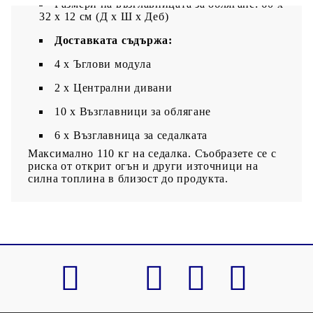
Размери на възглавницата за облягане: 60 x
32 x 12 см (Д х Ш x Деб)
Доставката съдържа:
4 x Ъглови модула
2 х Централни дивани
10 x Възглавници за облягане
6 x Възглавница за седалката
Максимално 110 кг на седалка. Съобразете се с
риска от открит огън и други източници на
силна топлина в близост до продукта.