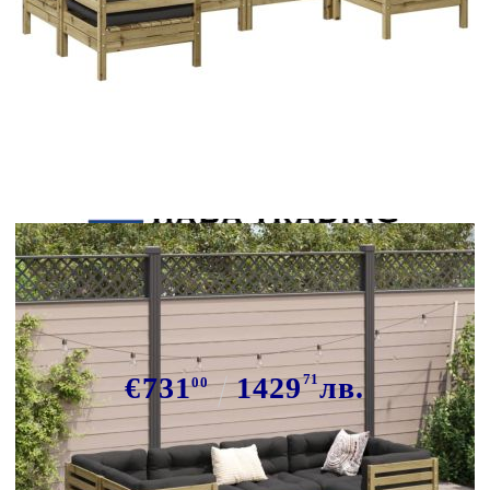
Tweet
Сподели
Градински комплект 6 части с
възглавници импрегниран бор
€731
1429
71
лв.
00
В наличност: 18 бр.