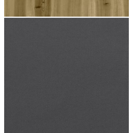
проветряване и предотвратяване на
образуването на натрупвания: Дизайнът на
ламелите спомага за оптимален въздушен поток
и ефективно предотвратява събирането на вода,
като осигурява суха и удобна седалка.Модулен
дизайн: Този комплект външни мебели има
модулен дизайн, което го прави напълно гъвкав
и лесен за преместване, така че можете да
създадете персонализирана подредба на външни
мебели. Добре е да се знае:За да сте сигурни, че
вашите външни мебели ще останат красиви, ви
препоръчваме да ги защитите с водоустойчиво
покривало.
Материал: Борова дървесина,
импрегнирана под вакуум
Товароносимост (на седалка): 110 кг
Необходим е монтаж
Ъглова седалка:
Размери:
x 62,5 см (Ш x Д x В)
63,5 x 63,5
Размери на седалката: 63 x 63 см (Ш x Д)