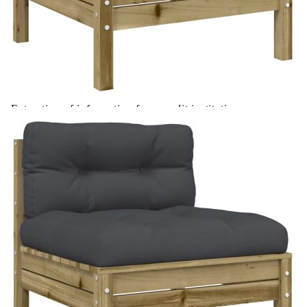
Купи на изплащане
Credit calculator
Градински комплект 6 части с възглавници
импрегниран бор
Please select credit institution
Цена на продукта:
€731.00
Extraction of information from credit institutions
Предоставената таблица е с информационна цел.
Добавете продукта в количката си с бутона "Добави в
количката" и при поръчка ще можете да изберете броя
вноски на кредита.
Acest tabel are caracter informativ. Adăugați produsul în
coșul de cumpărături unde veți putea selecta detaliile
cererii de creditare.
Предоставената таблица е с информационна цел.
Добавете продукта в количката си с бутона "Добави в
количката" и при поръчка ще можете да изберете броя
вноски на кредита.
Предоставената таблица е с информационна цел.