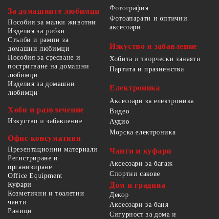
Фотография
За домашните любимци
Фотоапарати и оптични
Пособия за малки животни
аксесоари
Изделия за рибки
Стълби и рампи за
Изкуство и забавление
домашни любимци
Пособия за сресване и
Хобита и творчески занаяти
постригване на домашни
Партита и празненства
любимци
Изделия за домашни
Електроника
любимци
Аксесоари за електроника
Хоби и развлечение
Видео
Изкуство и забавление
Аудио
Морска електроника
Офис консумативи
Презентационни материали
Чанти и куфари
Регистриране и
Аксесоари за багаж
организиране
Спортни сакове
Office Equipment
Куфари
Дом и градина
Козметични и тоалетни
Декор
чанти
Аксесоари за баня
Раници
Сигурност за дома и