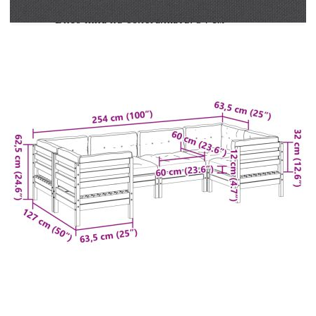
Височина на облегалката: 34 см
Височина на седалката от земята: 28,5 см
Централна седалка:
Размери:
x 62,5 см (Ш x Д x В)
63,5 x 63,5
Размери на седалката: 63 x 63 см (Ш x Д)
Височина на облегалката: 34 см
Височина на седалката от земята: 28,5 см
Възглавница:
Цвят: Антрацит
Материал на калъфа: Оксфорд плат
Пълнеж: PP памук
Размери на възглавницата за седалката: 60
x 60 x 12 см (Д х Ш x Деб)