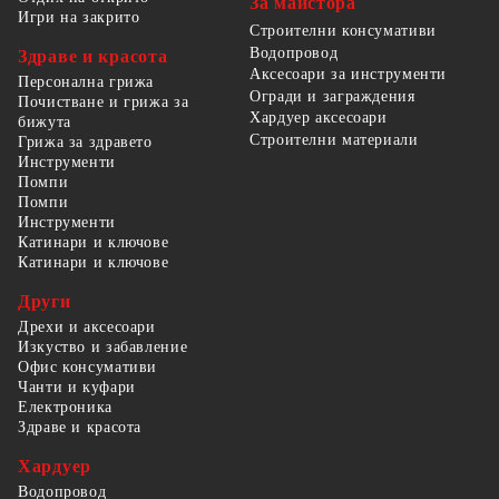
За майстора
Игри на закрито
Строителни консумативи
Водопровод
Здраве и красота
Аксесоари за инструменти
Персонална грижа
Огради и заграждения
Почистване и грижа за
Хардуер аксесоари
бижута
Строителни материали
Грижа за здравето
Инструменти
Помпи
Помпи
Инструменти
Катинари и ключове
Катинари и ключове
Други
Дрехи и аксесоари
Изкуство и забавление
Офис консумативи
Чанти и куфари
Електроника
Здраве и красота
Хардуер
Водопровод