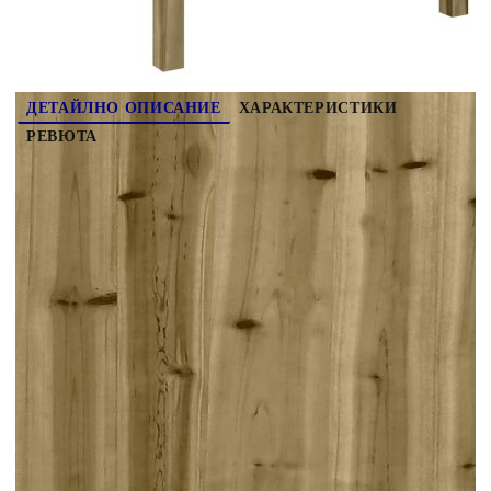
сигурни, че вашите външни мебели ще останат красиви, ви
препоръчваме да ги защитите с водоустойчиво покривало.
Максимално 110 кг на седалка. Съобразете се с риска от
открит огън и други източници на силна топлина в близост
до продукта.
ДЕТАЙЛНО ОПИСАНИЕ
ХАРАКТЕРИСТИКИ
РЕВЮТА
Този градински диван е идеалното допълнение
към вашия заден двор, тераса или вътрешен
двор, осигурявайки удобно и привлекателно
пространство за разговори със семейството и
приятелите или просто за почивка и забавление
на открито. Здрав и издръжлив материал:
Масивната борова дървесина е известна със
своята здравина и издръжливост. Нейните
прави зърна и отличителни възли допринасят за
рустик чара ѝ. Тя е импрегнирана с
консервиращ разтвор и е подложена на
автоклавно третиране, което повишава
устойчивостта ѝ на гниене и атмосферни
влияния.Удобна седалка: Тази мебел за открито,
снабдена с плътно подплатени възглавници,
предлага удобство при сядане.Добро