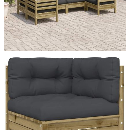
Време за доставка: 5 до 9 дни
Безплатна доставка до адрес при плащане по банков път
Цвят:
Антрацит
Материал:
Борова дървесина, импрегнирана
под вакуум
Размери:
x 62,5 см (Ш x Д x В)
EAN code:
8721102902659
Височина на седалката от
28,5 см
земята:
Височина на облегалката:
34 см
Размери на седалката:
63 x 63 см (Ш x Д)
Пълнеж:
PP памук
Размери на възглавницата за
60 x 32 x 12 см (Д х Ш x Деб)
облягане:
Материал на калъфа:
Оксфорд плат
Размери на възглавницата за
60 x 60 x 12 см (Д х Ш x Деб)
седалката:
Товароносимост (на седалка):
110 кг