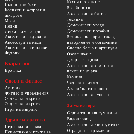
Кухня и хранене
Външни мебели
Басейн и спа
Колички и островни
Аксесоари за битова
шкафове
техника
Маси
Домакински уреди
Пейки
Домакински пособия
Легла и аксесоари
Безопасност при пожар,
Аксесоари за дивани
наводнение и обгазяване
Аксесоари за маси
Аксесоари за столове
Спално бельо и артикули
Футони
Озеленяване
Двор и градина
Възрастни
Аксесоари за камини и
Еротика
печки на дърва
Камини
Спорт и фитнес
Чадъри за дъжд
Атлетика
Аварийна готовност
Фитнес и упражнения
Аксесоари за пушачи
Отдих на открито
Отдих на открито
За майстора
Игри на закрито
Строителни консумативи
Водопровод
Здраве и красота
Аксесоари за инструменти
Персонална грижа
Огради и заграждения
Почистване и грижа за