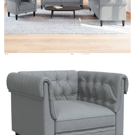
Време за доставка: 5 до 9 дни
Безплатна доставка до адрес при плащане по банков път
Цвят:
Светлосив
Материал:
Плат (100% полиестер),
шперплат, масивно дърво
EAN code:
8721012288829
Общи размери:
201,5 x 74,5 x 74,5 см (Ш x Д x
В)
Височина на седалката от земята:
43 см
Дълбочина на седалката:
59 см
Ширина на седалката:
178 см
Височина на подлакътника от
70,5 см
земята:
Материал на пълнежа:
Пяна
Максимален капацитет на
110 кг
натоварване (на място):