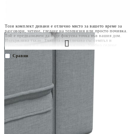
Този комплект дивани е отлично място за вашето време за
разговори, четене, гледане на телевизия или просто почивка.
Той е предназначен да бъде фокусна точка във вашия дом.
Издържлива тъкан: Тъканта се отличава със семпъл и
изчистен вид и е дишаща и издръжлива. Удобно седене:
Креслото е изключително удобно с дебело подплатената
седалка, подлакътниците и облегалката. Поддържащи крака:
Сравни
Тапицираният диван се поддържа от здрави крака, които
гарантират неговата стабилност, безопасност и здравина.
Атрактивен дизайн: Отличаваща се със семпъл, но модерен
ПОРЪЧАЙ БЕЗ РЕГИСТРАЦИЯ
дизайн, тази мека мебел за всекидневна е предназначена да
привлича вниманието във вашата стая. Максимално 110 кг на
седалка. Съобразете се с риска от открит огън и други
Наш представител ще се свърже с Вас в рамките на работния ден!
източници на силна топлина в близост до продукта.
3209191
75.350
кг
Оцени продукта