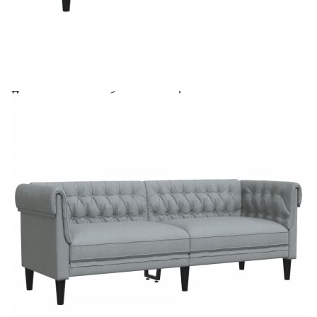
Предоставената таблица е с информационна цел.
Добавете продукта в количката си с бутона "Добави в
количката" и при поръчка ще можете да изберете броя
вноски на кредита.
Предоставената таблица е с информационна цел.
Добавете продукта в количката си с бутона "Добави в
количката" и при поръчка ще можете да изберете броя
вноски на кредита.
Когато плащате с NewPay, всъщност NewPay плаща
поръчката Ви вместо Вас. Вие я получавате и
разполагате с три начина да я платите към тях:
Отложено до 30 дни от момента на изпращане на
поръчката без оскъпяване. За покупки на стойност до
400 лв. / €204,52
Плащане на 4 вноски. Заплащате 20% от стойността на
поръчката си на момента с карта. Останалата сума се
разделя на 3 равни месечни вноски без оскъпяване. За
покупки на стойност до 1000 лв. / €511.31
Плащане на 6 вноски. Стойността на поръчката се
разпределя в 6 равни месечни вноски с оскъпяване. За
покупки на стойност до 2000 лв. / €1022.61