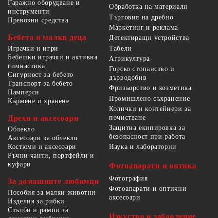
Гаражно оборудване и
Обработка на материали
инструменти
Търговия на дребно
Превозни средства
Маркетинг и реклама
Бебета и малки деца
Детектиращи устройства
Табели
Играчки и игри
Бебешки играчки и активна
Агрикултура
гимнастика
Горско стопанство и
Сигурност за бебето
дърводобив
Транспорт за бебето
Фризьорство и козметика
Памперси
Промишлено съхранение
Кърмене и хранене
Колички и контейнери за
Дрехи и аксесоари
почистване
Защитна екипировка за
Облекло
безопасност при работа
Аксесоари за облекло
Костюми и аксесоари
Наука и лаборатории
Ръчни чанти, портфейли и
куфари
Фотоапарати и оптика
Фотография
За домашните любимци
Фотоапарати и оптични
Пособия за малки животни
аксесоари
Изделия за рибки
Стълби и рампи за
Изкуство и забавление