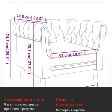
1 х Кресло
1 х 2-местен диван
1 х 3-местен диван
Максимално 110 кг на седалка. Съобразете се с
риска от открит огън и други източници на
силна топлина в близост до продукта.
Автомобили и части
Бизнес и
Части и аксесоари за
промишленост
превозни средства
Ресторантьорство