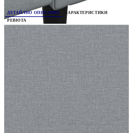
ДЕТАЙЛНО ОПИСАНИЕ
ХАРАКТЕРИСТИКИ
РЕВЮТА
Този комплект дивани е отлично място за
вашето време за разговори, четене, гледане на
телевизия или просто почивка. Той е
предназначен да бъде фокусна точка във вашия
дом. Издържлива тъкан: Тъканта се отличава
със семпъл и изчистен вид и е дишаща и
издръжлива. Удобно седене: Креслото е
изключително удобно с дебело подплатената
седалка, подлакътниците и облегалката.
Поддържащи крака: Тапицираният диван се
поддържа от здрави крака, които гарантират
неговата стабилност, безопасност и здравина.
Атрактивен дизайн: Отличаваща се със семпъл,
но модерен дизайн, тази мека мебел за
всекидневна е предназначена да привлича
вниманието във вашата стая.
Цвят: Светлосив
Материал: Плат (100% полиестер),