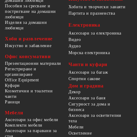
домашни любимци
Пособия за сресване и
Хобита и творчески занаяти
постригване на домашни
Партита и празненства
любимци
Изделия за домашни
Електроника
любимци
Аксесоари за електроника
Хоби и развлечение
Видео
Изкуство и забавление
Аудио
Морска електроника
Офис консумативи
Презентационни материали
Чанти и куфари
Регистриране и
Аксесоари за багаж
организиране
Спортни сакове
Office Equipment
Куфари
Дом и градина
Козметични и тоалетни
Декор
чанти
Аксесоари за баня
Раници
Сигурност за дома и
бизнеса
Мебели
Аксесоари за осветителни
Аксесоари за офис мебели
тела
Комплекти мебели
Мебели
Аксесоари за паравани за
Осветление
стая