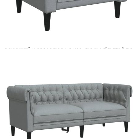
Купи на изплащане
Credit calculator
Комплект дивани 3 части светлосив текстил
Please select credit institution
Цена на продукта:
€633.00
Extraction of information from credit institutions
Предоставената таблица е с информационна цел.
Добавете продукта в количката си с бутона "Добави в
количката" и при поръчка ще можете да изберете броя
вноски на кредита.
Acest tabel are caracter informativ. Adăugați produsul în
coșul de cumpărături unde veți putea selecta detaliile
cererii de creditare.
Предоставената таблица е с информационна цел.
Добавете продукта в количката си с бутона "Добави в
количката" и при поръчка ще можете да изберете броя
вноски на кредита.
Предоставената таблица е с информационна цел.
Добавете продукта в количката си с бутона "Добави в
количката" и при поръчка ще можете да изберете броя
вноски на кредита.