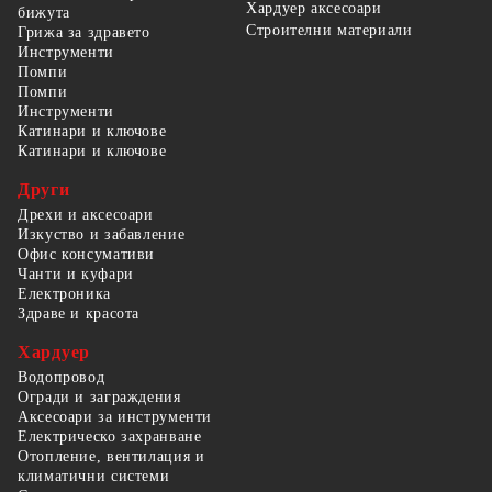
Хардуер аксесоари
бижута
Строителни материали
Грижа за здравето
Инструменти
Помпи
Помпи
Инструменти
Катинари и ключове
Катинари и ключове
Други
Дрехи и аксесоари
Изкуство и забавление
Офис консумативи
Чанти и куфари
Електроника
Здраве и красота
Хардуер
Водопровод
Огради и заграждения
Аксесоари за инструменти
Електрическо захранване
Отопление, вентилация и
климатични системи