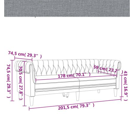
шперплат, масивно дърво
Материал на пълнежа: Пяна
Максимален капацитет на натоварване (на
място): 110 кг
Необходим е монтаж
Кресло:
Общи размери: 78,5 x 74,5 x 74,5 см (Ш x Д
x В)
Ширина на седалката: 53 см
Дълбочина на седалката: 59 см
Височина на седалката от земята: 43 см
Височина на подлакътника от земята: 70,5
см
2-местен диван:
Общи размери: 182,5 x 74,5 x 74,5 см (Ш x