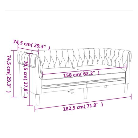
Д x В)
Ширина на седалката: 158 см
Дълбочина на седалката: 59 см
Височина на седалката от земята: 43 см
Височина на подлакътника от земята: 70,5
см
3-местен диван:
Общи размери: 201,5 x 74,5 x 74,5 см (Ш x
Д x В)
Ширина на седалката: 178 см
Дълбочина на седалката: 59 см
Височина на седалката от земята: 43 см
Височина на подлакътника от земята: 70,5
см
Доставката съдържа: