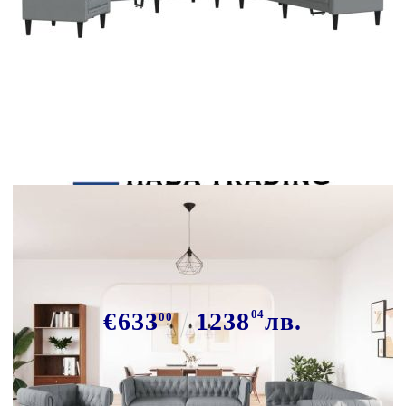
Tweet
Сподели
Комплект дивани 3 части
светлосив текстил
€633
1238
04
лв.
00
В наличност: 43 бр.