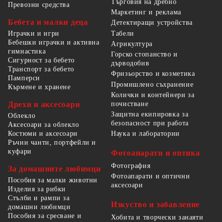
Търговия на дребно
Превозни средства
Маркетинг и реклама
Бебета и малки деца
Детектиращи устройства
Табели
Играчки и игри
Бебешки играчки и активна
Агрикултура
гимнастика
Горско стопанство и
Сигурност за бебето
дърводобив
Транспорт за бебето
Фризьорство и козметика
Памперси
Промишлено съхранение
Кърмене и хранене
Колички и контейнери за
Дрехи и аксесоари
почистване
Защитна екипировка за
Облекло
безопасност при работа
Аксесоари за облекло
Костюми и аксесоари
Наука и лаборатории
Ръчни чанти, портфейли и
куфари
Фотоапарати и оптика
Фотография
За домашните любимци
Фотоапарати и оптични
Пособия за малки животни
аксесоари
Изделия за рибки
Стълби и рампи за
Изкуство и забавление
домашни любимци
Пособия за сресване и
Хобита и творчески занаяти