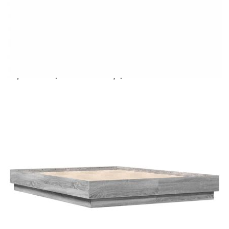
Extraction of information from credit institutions
Предоставената таблица е с информационна цел.
Добавете продукта в количката си с бутона "Добави в
количката" и при поръчка ще можете да изберете броя
вноски на кредита.
Acest tabel are caracter informativ. Adăugați produsul în
coșul de cumpărături unde veți putea selecta detaliile
cererii de creditare.
Предоставената таблица е с информационна цел.
Добавете продукта в количката си с бутона "Добави в
количката" и при поръчка ще можете да изберете броя
вноски на кредита.
Предоставената таблица е с информационна цел.
Добавете продукта в количката си с бутона "Добави в
количката" и при поръчка ще можете да изберете броя
вноски на кредита.
Предоставената таблица е с информационна цел.
Добавете продукта в количката си с бутона "Добави в
количката" и при поръчка ще можете да изберете броя