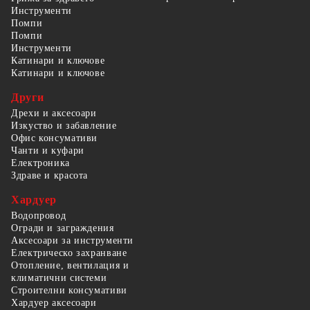
Инструменти
Помпи
Помпи
Инструменти
Катинари и ключове
Катинари и ключове
Други
Дрехи и аксесоари
Изкуство и забавление
Офис консумативи
Чанти и куфари
Електроника
Здраве и красота
Хардуер
Водопровод
Огради и заграждения
Аксесоари за инструменти
Електрическо захранване
Отопление, вентилация и
климатични системи
Строителни консумативи
Хардуер аксесоари