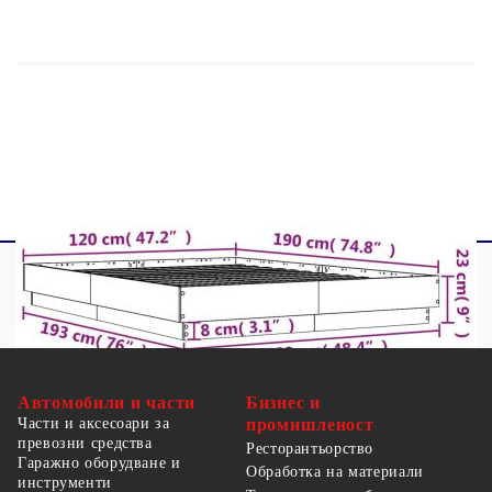
Общи размери: 193 x 123 x 23 см (Д x Ш x
В)
За матрак с размери: 120 x 190 cм (Ш x Д)
(матракът не е включен)
Необходим е монтаж
Автомобили и части
Бизнес и
Части и аксесоари за
промишленост
превозни средства
Ресторантьорство
Гаражно оборудване и
Обработка на материали
инструменти