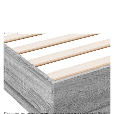
вноски на кредита.
Предоставената таблица е с информационна цел.
Добавете продукта в количката си с бутона "Добави в
количката" и при поръчка ще можете да изберете броя
вноски на кредита.
Когато плащате с NewPay, всъщност NewPay плаща
поръчката Ви вместо Вас. Вие я получавате и
разполагате с три начина да я платите към тях:
Отложено до 30 дни от момента на изпращане на
поръчката без оскъпяване. За покупки на стойност до
400 лв. / €204,52
Плащане на 4 вноски. Заплащате 20% от стойността на
поръчката си на момента с карта. Останалата сума се
разделя на 3 равни месечни вноски без оскъпяване. За
покупки на стойност до 1000 лв. / €511.31
Плащане на 6 вноски. Стойността на поръчката се
разпределя в 6 равни месечни вноски с оскъпяване. За
покупки на стойност до 2000 лв. / €1022.61
Получете по-спокоен нощен сън с тази рамка за легло! Тя е