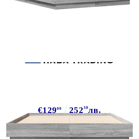
Tweet
Сподели
Рамка за легло, сив сонома,
120x190 см, инженерно дърво
€129
252
30
лв.
00
В наличност: 11 бр.