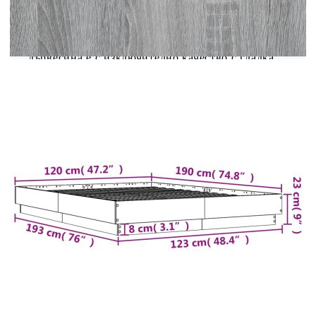
Получете по-спокоен нощен сън с тази рамка за
легло! Тя е приветливо допълнение към всяка
спалня. Издръжлив материал: Инженерната
дървесина е с изключително качество с гладка
повърхност и се отличава със здравина,
стабилност и устойчивост на влага.Здрави
летви: Летвите от шперплат осигуряват добро
разпределение на теглото, като гарантират, че
матракът ще остане на мястото си при всяко
завъртане на тялото ви по време на сън.Здрава и
стабилна рамка: Дървената рамка осигурява
здравина и стабилност. Полезно е да
знаете:Матракът не е включен в това легло.
Предлагаме разнообразна селекция от матраци.
Можете да разгледате нашия магазин за
подходящ матрак.Тази рамка за легло е с
ламелна основа и включва летвите.
Цвят: Сив сонома
Материал на рамката на леглото:
Инженерно дърво
Материал на ламела: Шперплат