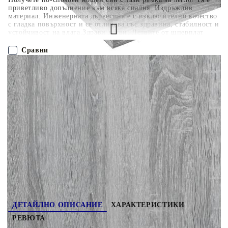
приветливо допълнение към всяка спалня. Издръжлив
материал: Инженерната дървесина е с изключително качество
с гладка повърхност и се отличава със здравина, стабилност и
устойчивост на влага.Здрави летви: Летвите от шперплат
осигуряват добро разпределение на теглото, като гарантират,
че матракът ще остане на мястото си при всяко завъртане на
Сравни
тялото ви по време на сън.Здрава и стабилна рамка:
Дървената рамка осигурява здравина и стабилност. Полезно е
да знаете:Матракът не е включен в това легло. Предлагаме
ПОРЪЧАЙ БЕЗ РЕГИСТРАЦИЯ
разнообразна селекция от матраци. Можете да разгледате
нашия магазин за подходящ матрак.Тази рамка за легло е с
ламелна основа и включва летвите.
Наш представител ще се свърже с Вас в рамките на работния ден!
3209889
36.540
кг
Оцени продукта
ДЕТАЙЛНО ОПИСАНИЕ
ХАРАКТЕРИСТИКИ
РЕВЮТА