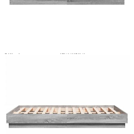
Време за доставка: 5 до 9 дни
Безплатна доставка до адрес при плащане по банков път
Цвят:
Сив сонома
EAN code:
8721012276246
Общи размери:
193 x 123 x 23 см (Д x Ш x В)
За матрак с размери:
120 x 190 cм (Ш x Д) (матракът не е
включен)
Материал на ламела:
Шперплат
Материал на рамката на
Инженерно дърво
леглото:
Купи на изплащане
Credit calculator
Рамка за легло, сив сонома, 120x190 см, инженерно
дърво
Please select credit institution
Цена на продукта:
€129.00