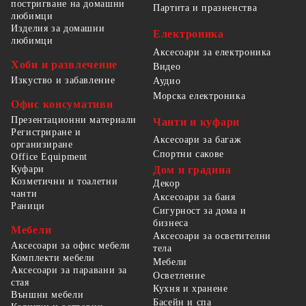
постригване на домашни
Партита и празненства
любимци
Изделия за домашни
Електроника
любимци
Аксесоари за електроника
Хоби и развлечение
Видео
Изкуство и забавление
Аудио
Морска електроника
Офис консумативи
Презентационни материали
Чанти и куфари
Регистриране и
Аксесоари за багаж
организиране
Спортни сакове
Office Equipment
Куфари
Дом и градина
Козметични и тоалетни
Декор
чанти
Аксесоари за баня
Раници
Сигурност за дома и
бизнеса
Мебели
Аксесоари за осветителни
Аксесоари за офис мебели
тела
Комплекти мебели
Мебели
Аксесоари за паравани за
Осветление
стая
Кухня и хранене
Външни мебели
Басейн и спа