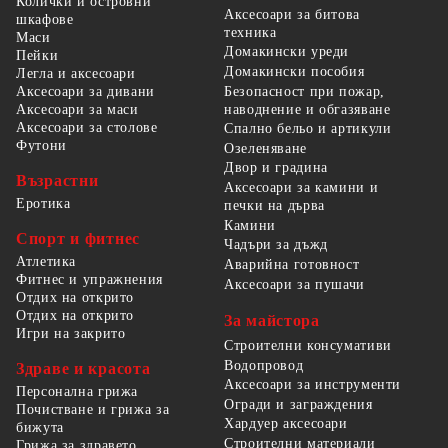
Колички и островни
Аксесоари за битова
шкафове
техника
Маси
Домакински уреди
Пейки
Домакински пособия
Легла и аксесоари
Безопасност при пожар,
Аксесоари за дивани
наводнение и обгазяване
Аксесоари за маси
Аксесоари за столове
Спално бельо и артикули
Футони
Озеленяване
Двор и градина
Възрастни
Аксесоари за камини и
Еротика
печки на дърва
Камини
Спорт и фитнес
Чадъри за дъжд
Атлетика
Аварийна готовност
Фитнес и упражнения
Аксесоари за пушачи
Отдих на открито
Отдих на открито
За майстора
Игри на закрито
Строителни консумативи
Водопровод
Здраве и красота
Аксесоари за инструменти
Персонална грижа
Огради и заграждения
Почистване и грижа за
Хардуер аксесоари
бижута
Строителни материали
Грижа за здравето