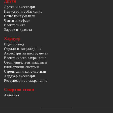
Други
Дрехи и аксесоари
Изкуство и забавление
Офис консумативи
Чанти и куфари
Електроника
Здраве и красота
Хардуер
Водопровод
Огради и заграждения
Аксесоари за инструменти
Електрическо захранване
Отопление, вентилация и
климатични системи
Строителни консумативи
Хардуер аксесоари
Резервоари за съхранение
Спортни стоки
Атлетика