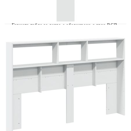
Инженерната дървесина е с изключително
качество с гладка повърхност и също така се
отличава със здравина, стабилност и
устойчивост на влага.RGB LED осветление:
Горната табла за легло е оборудвана с ярко RGB
LED осветление. С различни персонализирани
менюта можете лесно да промените цвета на
светлините и дори да ги настроите да се
регулират автоматично. Тези LED светлини не
само подчертават съвременния вид на леглото,
но и допринасят за неговата модерна
визия.Достатъчно място за съхранение: С
отделения и здрав плот, таблата за легло е
идеална за излагане на вашите книги,
декоративни елементи, рамки за картини и
будилници.Отлична опора: Таблата за легло ви
осигурява отлична опора за гърба, когато седите
в леглото, за да четете или гледате телевизия.
Добре е да се знае:Доставката включва само
горна табла за легло. Рамката за легло и
матракът не са включени. Можете да проверите
нашия магазин за подходящите рамки и
матраци.Продуктът има USB конектор, който
изисква сертифициран 5V USB захранващ
източник (не е включен). Внимание:За да