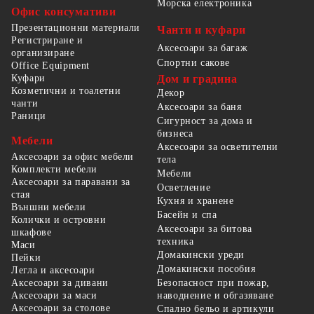
Морска електроника
Офис консумативи
Презентационни материали
Чанти и куфари
Регистриране и
Аксесоари за багаж
организиране
Спортни сакове
Office Equipment
Куфари
Дом и градина
Козметични и тоалетни
Декор
чанти
Аксесоари за баня
Раници
Сигурност за дома и
бизнеса
Мебели
Аксесоари за осветителни
Аксесоари за офис мебели
тела
Комплекти мебели
Мебели
Аксесоари за паравани за
Осветление
стая
Кухня и хранене
Външни мебели
Басейн и спа
Колички и островни
Аксесоари за битова
шкафове
техника
Маси
Домакински уреди
Пейки
Домакински пособия
Легла и аксесоари
Безопасност при пожар,
Аксесоари за дивани
наводнение и обгазяване
Аксесоари за маси
Аксесоари за столове
Спално бельо и артикули