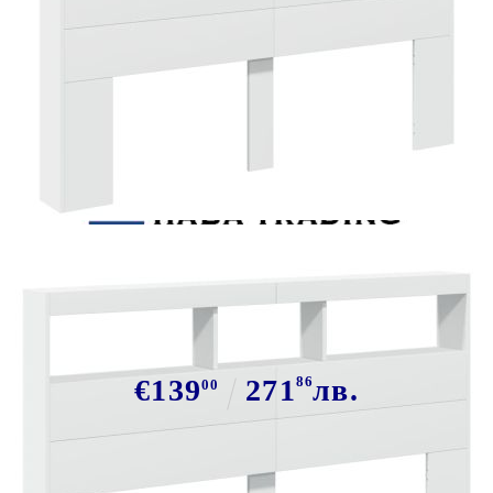
Tweet
Сподели
Табла шкаф с LED, бял,
160x17x102 см
€139
271
86
лв.
00
В наличност: 140 бр.