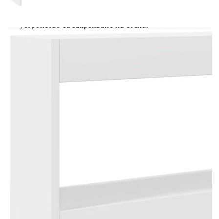
предотвратите преобръщане, този продукт
трябва да се използва с предоставеното
устройство за закрепване на стена.
Цвят: Бял
Материал: Инженерно дърво
Размери: 160 x 17 x 102 см (Ш x Д x В)
Необходим е монтаж
Legal Documents:
Повече подробности за предотвратяване на
преобръщането на вашите мебели можете да
намерите
тук
Не използвайте този артикул, ако някой от
компонентите е счупен, скъсан или липсва.
Този продукт се захранва с DC 5V, но
сертифицираният 5V USB източник на
захранване не е включен в комплекта. По-
високото напрежение може да доведе до
прегряване на устройството и да доведе до
повреда на устройството и потенциален риск от
прегряване и пожар.