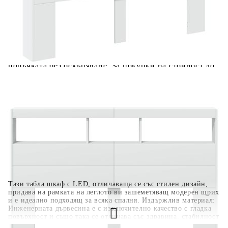
вноски на кредита.
Когато плащате с NewPay, всъщност NewPay плаща
поръчката Ви вместо Вас. Вие я получавате и
разполагате с три начина да я платите към тях:
Отложено до 30 дни от момента на изпращане на
поръчката без оскъпяване. За покупки на стойност до
400 лв. / €204,52
Плащане на 4 вноски. Заплащате 20% от стойността на
поръчката си на момента с карта. Останалата сума се
разделя на 3 равни месечни вноски без оскъпяване. За
покупки на стойност до 1000 лв. / €511.31
Плащане на 6 вноски. Стойността на поръчката се
разпределя в 6 равни месечни вноски с оскъпяване. За
покупки на стойност до 2000 лв. / €1022.61
Тази табла шкаф с LED, отличаваща се със стилен дизайн,
придава на рамката на леглото ви зашеметяващ модерен щрих
и е идеално подходящ за всяка спалня. Издържлив материал:
Инженерната дървесина е с изключително качество с гладка
повърхност и също така се отличава със здравина, стабилност
и устойчивост на влага.RGB LED осветление: Горната табла