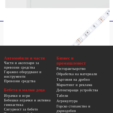
Автомобили и части
Бизнес и
Части и аксесоари за
промишленост
превозни средства
Ресторантьорство
Гаражно оборудване и
Обработка на материали
инструменти
Търговия на дребно
Превозни средства
Маркетинг и реклама
Бебета и малки деца
Детектиращи устройства
Табели
Играчки и игри
Бебешки играчки и активна
Агрикултура
гимнастика
Горско стопанство и
Сигурност за бебето
дърводобив