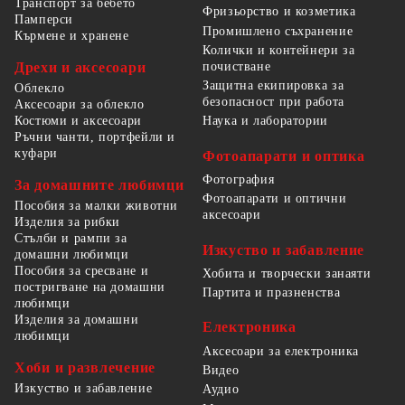
Транспорт за бебето
Фризьорство и козметика
Памперси
Промишлено съхранение
Кърмене и хранене
Колички и контейнери за
Дрехи и аксесоари
почистване
Защитна екипировка за
Облекло
безопасност при работа
Аксесоари за облекло
Костюми и аксесоари
Наука и лаборатории
Ръчни чанти, портфейли и
куфари
Фотоапарати и оптика
Фотография
За домашните любимци
Фотоапарати и оптични
Пособия за малки животни
аксесоари
Изделия за рибки
Стълби и рампи за
Изкуство и забавление
домашни любимци
Пособия за сресване и
Хобита и творчески занаяти
постригване на домашни
Партита и празненства
любимци
Изделия за домашни
Електроника
любимци
Аксесоари за електроника
Хоби и развлечение
Видео
Изкуство и забавление
Аудио