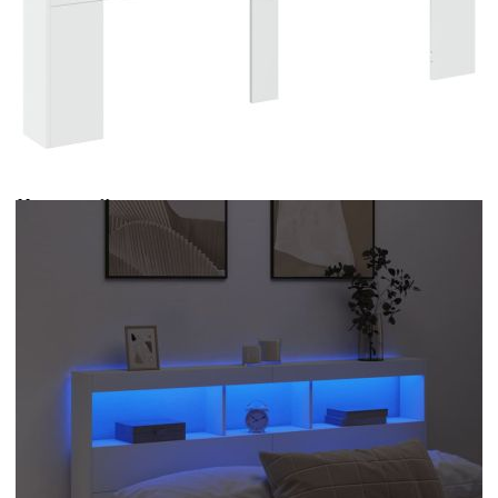
Време за доставка: 5 до 9 дни
Безплатна доставка до адрес при плащане по банков път
Цвят:
Бял
Материал:
Инженерно дърво
Размери:
160 x 17 x 102 см (Ш x Д x В)
EAN code:
8721012465183
Купи на изплащане
Credit calculator
Табла шкаф с LED, бял, 160x17x102 см
Please select credit institution
Цена на продукта:
€139.00
Extraction of information from credit institutions
Предоставената таблица е с информационна цел.
Добавете продукта в количката си с бутона "Добави в
количката" и при поръчка ще можете да изберете броя