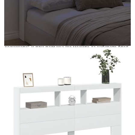
вноски на кредита.
Acest tabel are caracter informativ. Adăugați produsul în
coșul de cumpărături unde veți putea selecta detaliile
cererii de creditare.
Предоставената таблица е с информационна цел.
Добавете продукта в количката си с бутона "Добави в
количката" и при поръчка ще можете да изберете броя
вноски на кредита.
Предоставената таблица е с информационна цел.
Добавете продукта в количката си с бутона "Добави в
количката" и при поръчка ще можете да изберете броя
вноски на кредита.
Предоставената таблица е с информационна цел.
Добавете продукта в количката си с бутона "Добави в
количката" и при поръчка ще можете да изберете броя
вноски на кредита.
Предоставената таблица е с информационна цел.
Добавете продукта в количката си с бутона "Добави в
количката" и при поръчка ще можете да изберете броя