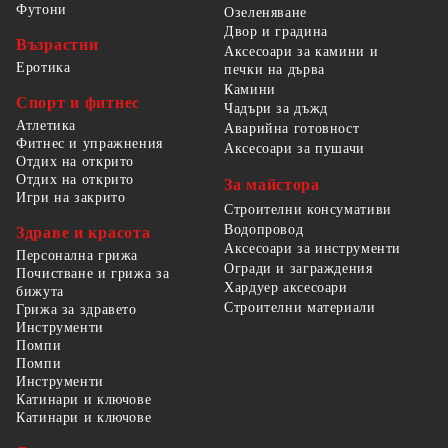
Футони
Озеленяване
Двор и градина
Възрастни
Аксесоари за камини и
Еротика
печки на дърва
Камини
Спорт и фитнес
Чадъри за дъжд
Атлетика
Аварийна готовност
Фитнес и упражнения
Аксесоари за пушачи
Отдих на открито
Отдих на открито
За майстора
Игри на закрито
Строителни консумативи
Водопровод
Здраве и красота
Аксесоари за инструменти
Персонална грижа
Огради и заграждения
Почистване и грижа за
Хардуер аксесоари
бижута
Строителни материали
Грижа за здравето
Инструменти
Помпи
Помпи
Инструменти
Катинари и ключове
Катинари и ключове