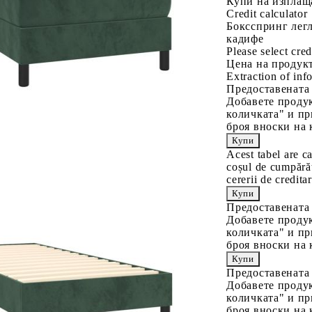
Купи на изплащ
Credit calculator
Боксспринг легл
кадифе
Please select cred
Цена на продукт
Extraction of info
Предоставената
Добавете продук
количката" и пр
броя вноски на 
Acest tabel are c
coșul de cumpărăt
cererii de creditar
Предоставената
Добавете продук
количката" и пр
броя вноски на 
Предоставената
Добавете продук
количката" и пр
броя вноски на 