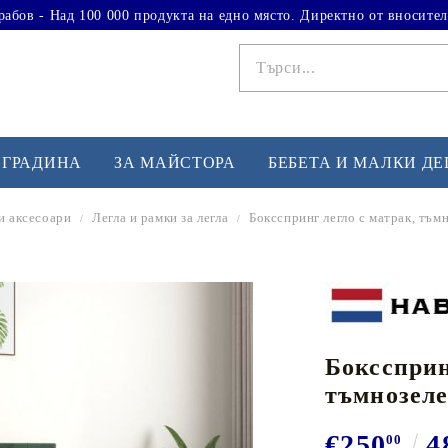
рабов - Над 100 000 продукта на едно място. Директно от вносител
 ГРАДИНА
ЗА МАЙСТОРА
БЕБЕТА И МАЛКИ Д
и аксесоари
Легла и рамки за легла
Боксспринг легло с матрак, тъм
ФИТНЕС УПРАЖНЕНИЯ
А
Вдигане на тежести
Б
Кардио
Бо
любимци
Бокссприн
Йога и пилатес
Бе
тъмнозеле
Лежанки за упражнения
Хо
Тренажори за баланс
О
€250
4
00