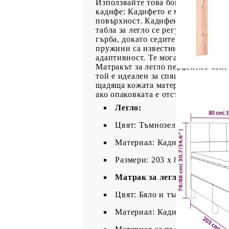
Използвайте това боксспринг легл
кадифе: Кадифето е мека и луксозн
повърхност. Кадифената тъкан се 
табла за легло се регулира на вис
гърба, докато седите в леглото, 
пружини са известни с много висо
адаптивност. Те могат ефективно 
Матракът за легло перфектно осиг
той е идеален за спящи по гръб и
щадяща кожата материя, което я п
ако опаковката е отстранена или о
Легло:
Цвят: Тъмнозелен
Материал: Кадифе (100% пол
Размери: 203 x 80 x 78/88 см 
Матрак за легло:
Цвят: Бяло и тъмнозелено
Материал: Кадифе (100% пол