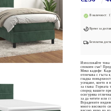
Подложки за фитнес уреди
В
Лостове за набиране
В наличност: 1
Силови кули
Йога и пилатес
Време за достав
Безплатна доста
Използвайте това 
спокоен сън! Пред
Меко кадифе: Кади
отличава с гъста 
гладка повърхност
усещане, което я 
за глава: Горната 
според вашите пре
осигурява отлична
за да четете или 
Вградените индив
много високото си
високо ниво на из