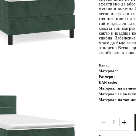
ефективно да абс
мятане и въртене.
легло перфектно о
точното ниво на т
той е идеален за 
кожата топ матрак
както и щадяща ко
удобна. Забележк
може да бъде върн
отворена.Всеки пр
сглобяване в кашо
Tweet
одели
Цвят:
Материал:
Размери:
EAN code:
Материал на пълне
Материал за пълнеж
Материал на топ ма