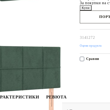
За покупки на с
ПОРЪ
Наш представител 
свърже с Вас в рам
работния ден!
3141272
Оцени продукта
Сравни
РАКТЕРИСТИКИ
РЕВЮТА