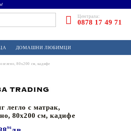
я!
Централа:
0878 17 49 71
ЕЦА
ДОМАШНИ ЛЮБИМЦИ
нозелено, 80x200 см, кадифе
ТЛЕТИКА
аскетбол
кс и бойни изкуства
г легло с матрак,
йзбол и софтбол
но, 80x200 см, кадифе
кей и лакрос
сновно спортно оборудване
88
96
лв.