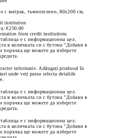
ане
о с матрак, тъмнозелено, 80x200 см,
it institution
а:
€250.00
rmation from credit institutions
 таблица е с информационна цел.
та в количката си с бутона "Добави в
и поръчка ще можете да изберете
кредита.
aracter informativ. Adăugați produsul în
uri unde veți putea selecta detaliile
e.
 таблица е с информационна цел.
та в количката си с бутона "Добави в
и поръчка ще можете да изберете
кредита.
 таблица е с информационна цел.
та в количката си с бутона "Добави в
и поръчка ще можете да изберете
кредита.