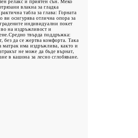
лен релакс и приятен сън. Меко
отрязани влакна за гладка
рактична табла за глава: Горната
то ви осигурява отлична опора за
 Вградените индивидуални покет
иво на издръжливост и
тене.Средно твърда поддръжка:
, без да се жертва комфорта. Така
а матрак има издръжлива, както и
тракът не може да бъде върнат,
ане в кашона за лесно сглобяване.