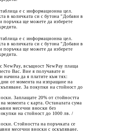
 таблица е с информационна цел.
та в количката си с бутона "Добави в
и поръчка ще можете да изберете
кредита.
 таблица е с информационна цел.
та в количката си с бутона "Добави в
и поръчка ще можете да изберете
кредита.
 с NewPay, всъщност NewPay плаща
есто Вас. Вие я получавате и
ри начина да я платите към тях:
 дни от момента на изпращане на
скъпяване. За покупки на стойност до
2
носки. Заплащате 20% от стойността
 на момента с карта. Останалата сума
 равни месечни вноски без
покупки на стойност до 1000 лв. /
оски. Стойността на поръчката се
равни месечни вноски с оскъпяване.