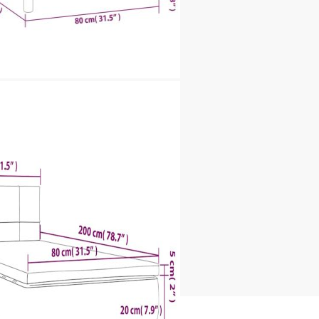
пружини, пяна
x Д x В)
ат (100% полиестер)
 Д x В)