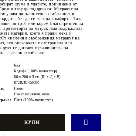
орбират шума и ударите, причинени от
Средно твърда поддръжка: Матракът за
сигурява допълнителна стабилност и
върдост, без да се жертва комфорта. Така
спящи по гръб или корем.Благоприятен за
: Протекторът за матрак има издръжлива,
жата материя, което я прави мека и
а:От хигиенни съображения матракът не
ат, ако опаковката е отстранена или
одукт се доставя с ръководство за
на за лесно сглобяване.
Бял
Кадифе (100% полиестер)
80 x 200 x 5 см (Ш x Д x В)
8720287459361
жа:
Пяна
:
Покет пружини, пяна
трака:
Плат (100% полиестер)