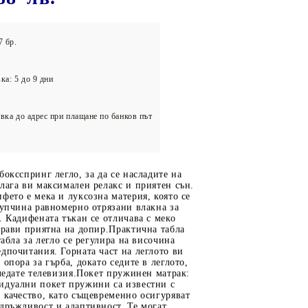
олейбол
7 бр.
ка: 5 до 9 дни
вка до адрес при плащане по банков път
боксспринг легло, за да се насладите на
лага ви максимален релакс и приятен сън.
фето е мека и луксозна материя, която се
купчина равномерно отрязани влакна за
. Кадифената тъкан се отличава с меко
прави приятна на допир.Практична табла
табла за легло се регулира на височина
дпочитания. Горната част на леглото ви
 опора за гърба, докато седите в леглото,
гледате телевизия.Покет пружинен матрак:
идуални покет пружини са известни с
 качество, като същевременно осигуряват
дръжливост и адаптивност. Те могат