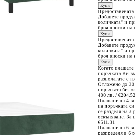
Предоставената
Добавете продук
количката" и пр
броя вноски на 
Предоставената
Добавете продук
количката" и пр
броя вноски на 
Когато плащате
поръчката Ви вм
разполагате с т
Отложено до 30
поръчката без о
400 лв. / €204,5
Плащане на 4 в
на поръчката си
се разделя на 3
оскъпяване. За 
€511.31
Плащане на 6 вн
разпределя в 6 