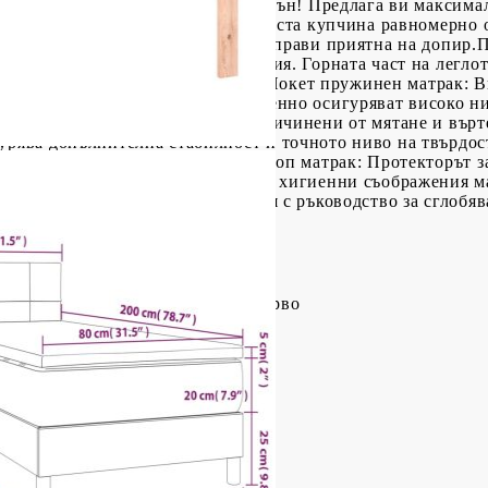
о, за да се насладите на спокоен сън! Предлага ви максима
а материя, която се отличава с гъста купчина равномерно 
отличава с меко усещане, което я прави приятна на допир.П
очина според вашите предпочитания. Горната част на легло
за да четете или гледате телевизия.Покет пружинен матрак:
кото си качество, като същевременно осигуряват високо н
да абсорбират шума и ударите, причинени от мятане и вър
урява допълнителна стабилност и точното ниво на твърдост
ли корем.Благоприятен за кожата топ матрак: Протекторът з
рави мека и удобна. Забележка:От хигиенни съображения ма
творена.Всеки продукт се доставя с ръководство за сглобяв
иестер), шперплат, инженерно дърво
(Д x Ш x В)
иестер)