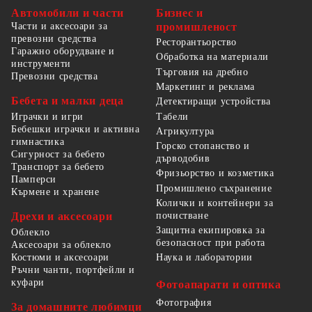
Автомобили и части
Бизнес и
Части и аксесоари за
промишленост
превозни средства
Ресторантьорство
Гаражно оборудване и
Обработка на материали
инструменти
Търговия на дребно
Превозни средства
Маркетинг и реклама
Бебета и малки деца
Детектиращи устройства
Табели
Играчки и игри
Бебешки играчки и активна
Агрикултура
гимнастика
Горско стопанство и
Сигурност за бебето
дърводобив
Транспорт за бебето
Фризьорство и козметика
Памперси
Промишлено съхранение
Кърмене и хранене
Колички и контейнери за
Дрехи и аксесоари
почистване
Защитна екипировка за
Облекло
безопасност при работа
Аксесоари за облекло
Костюми и аксесоари
Наука и лаборатории
Ръчни чанти, портфейли и
куфари
Фотоапарати и оптика
Фотография
За домашните любимци