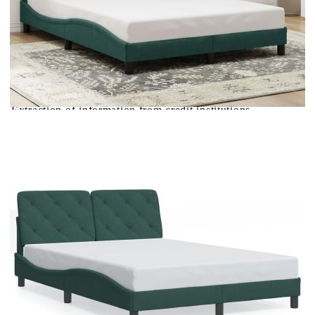
Купи на изплащане
Credit calculator
Рамка за легло с LED осветление без матрак
тъмнозелена 140x190 см кадифе
Please select credit institution
Цена на продукта:
€201.00
Extraction of information from credit institutions
Предоставената таблица е с информационна цел.
Добавете продукта в количката си с бутона "Добави в
количката" и при поръчка ще можете да изберете броя
вноски на кредита.
Acest tabel are caracter informativ. Adăugați produsul în
coșul de cumpărături unde veți putea selecta detaliile
cererii de creditare.
Предоставената таблица е с информационна цел.
Добавете продукта в количката си с бутона "Добави в
количката" и при поръчка ще можете да изберете броя
вноски на кредита.
Предоставената таблица е с информационна цел.