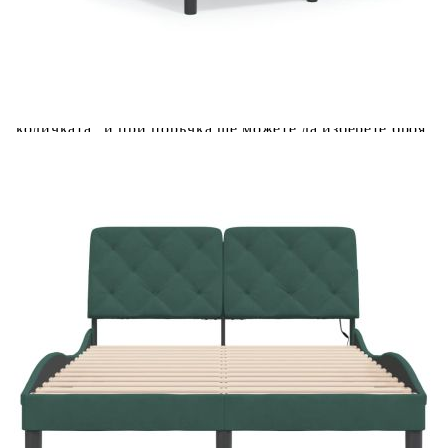
Добавете продукта в количката си с бутона "Добави в
количката" и при поръчка ще можете да изберете броя
вноски на кредита.
Предоставената таблица е с информационна цел.
Добавете продукта в количката си с бутона "Добави в
количката" и при поръчка ще можете да изберете броя
вноски на кредита.
Предоставената таблица е с информационна цел.
Добавете продукта в количката си с бутона "Добави в
количката" и при поръчка ще можете да изберете броя
вноски на кредита.
Когато плащате с NewPay, всъщност NewPay плаща
поръчката Ви вместо Вас. Вие я получавате и
разполагате с три начина да я платите към тях:
Отложено до 30 дни от момента на изпращане на
поръчката без оскъпяване. За покупки на стойност до
400 лв. / €204,52
Плащане на 4 вноски. Заплащате 20% от стойността на
поръчката си на момента с карта. Останалата сума се
разделя на 3 равни месечни вноски без оскъпяване. За
покупки на стойност до 1000 лв. / €511.31