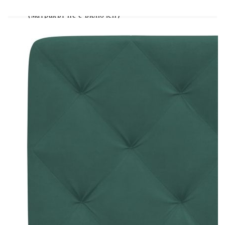
За матрак с размери: 140 x 190 cм (Ш x Д)
(матракът не е включен)
Мека табла за легло:
Цвят: Тъмнозелен
Материал: Кадифе (100% полиестер)
Материал на пълнежа: Пяна
Размери: 142 x 6 x 48 см (Д x Ш x В)
LED лента:
Дължина (всяка): 55 см
Напрежение: DC 5 V
Дължина на USB кабела: 140 см
Дължина на захранващия кабел: 30 м
Клас на защита: IP65
Доставката съдържа: