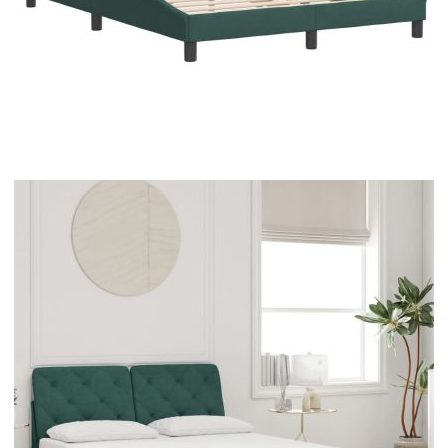
Време за доставка: 5 до 9 дни
Безплатна доставка до адрес при плащане по банков път
Цвят:
Тъмнозелен
Материал:
Кадифе (100% полиестер)
Размери:
142 x 6 x 48 см (Д x Ш x В)
EAN code:
8721012355675
Общи размери:
208 x 145 x 74,5 см (Д x Ш x В)
Напрежение:
DC 5 V
Материал на пълнежа:
Пяна
Дължина на захранващия
30 м
кабел:
Клас на защита:
IP65
Дължина на USB кабела:
140 см
За матрак с размери:
140 x 190 cм (Ш x Д) (матракът не е
включен)
Дължина (всяка):
55 см