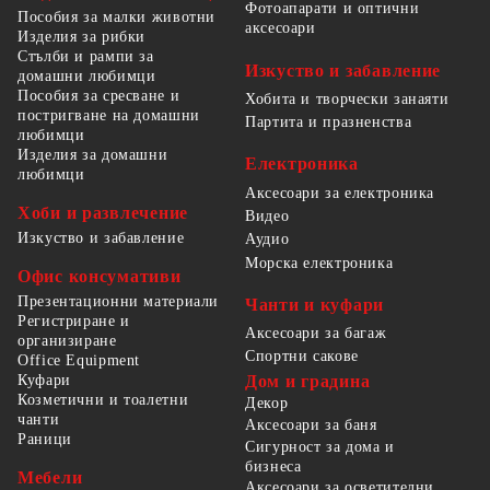
Фотоапарати и оптични
Пособия за малки животни
аксесоари
Изделия за рибки
Стълби и рампи за
Изкуство и забавление
домашни любимци
Пособия за сресване и
Хобита и творчески занаяти
постригване на домашни
Партита и празненства
любимци
Изделия за домашни
Електроника
любимци
Аксесоари за електроника
Хоби и развлечение
Видео
Изкуство и забавление
Аудио
Морска електроника
Офис консумативи
Презентационни материали
Чанти и куфари
Регистриране и
Аксесоари за багаж
организиране
Спортни сакове
Office Equipment
Куфари
Дом и градина
Козметични и тоалетни
Декор
чанти
Аксесоари за баня
Раници
Сигурност за дома и
бизнеса
Мебели
Аксесоари за осветителни