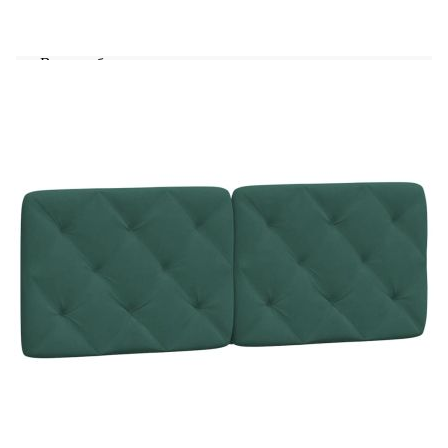
възглавницата на таблата могат да се използват
за закрепване на LED светлините.
Вълнообразен страничен дизайн:
Вълнообразният вид на рамката на леглото е
стилен и изискан, добавяйки модерен и
елегантен щрих към вашия декор, превръщайки
я във фокусна точка на вашата спалня. Полезно
е да знаете:Матрак не е включен в комплекта на
това легло. Предлагаме разнообразна селекция
от матраци. Можете да проверите нашия
магазин за подходящ матрак.Продуктът има
USB конектор, който изисква сертифициран 5V
USB източник на захранване (не е
включен).Тази рамка за легло е с ламели и
включва ламели.
Рамка за легло:
Цвят: Тъмнозелен
Материал: Кадифе (100% полиестер),
метал, масивна борова дървесина, шперплат
Общи размери: 208 x 145 x 74,5 см (Д x Ш
x В)