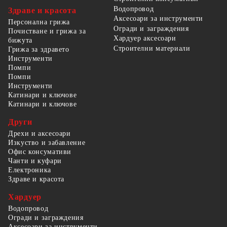
Водопровод
Здраве и красота
Аксесоари за инструменти
Персонална грижа
Огради и заграждения
Почистване и грижа за
Хардуер аксесоари
бижута
Строителни материали
Грижа за здравето
Инструменти
Помпи
Помпи
Инструменти
Катинари и ключове
Катинари и ключове
Други
Дрехи и аксесоари
Изкуство и забавление
Офис консумативи
Чанти и куфари
Електроника
Здраве и красота
Хардуер
Водопровод
Огради и заграждения
Аксесоари за инструменти