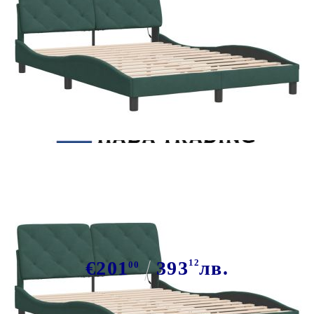
Tweet
Сподели
Рамка за легло с LED осветление
без матрак тъмнозелена 140x190
см кадифе
€201
393
12
лв.
00
В наличност: 6 бр.