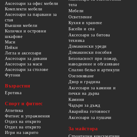
Аксесоари за офис мебели
тела
Комплекти мебели
Мебели
Аксесоари за паравани за
Осветление
стая
Кухня и хранене
Външни мебели
Басейн и спа
Колички и островни
Аксесоари за битова
шкафове
техника
Маси
Домакински уреди
Пейки
Домакински пособия
Легла и аксесоари
Безопасност при пожар,
Аксесоари за дивани
наводнение и обгазяване
Аксесоари за маси
Аксесоари за столове
Спално бельо и артикули
Футони
Озеленяване
Двор и градина
Възрастни
Аксесоари за камини и
Еротика
печки на дърва
Камини
Спорт и фитнес
Чадъри за дъжд
Атлетика
Аварийна готовност
Фитнес и упражнения
Аксесоари за пушачи
Отдих на открито
Отдих на открито
За майстора
Игри на закрито
Строителни консумативи