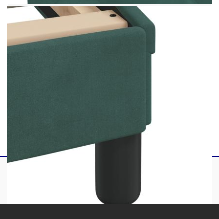
1 x Рамка за легло
1 x Мека табла за легло
2 x LED ленти
Този продукт се захранва с DC 5V, но
сертифицираният 5V USB източник на
захранване не е включен в комплекта. По-
високото напрежение може да доведе до
прегряване на устройството и да доведе до
повреда на устройството и потенциален риск от
прегряване и пожар.