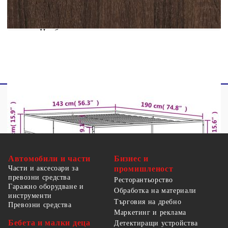
За матрак с размери: 140 x 190 cм (Ш x Д)
(матракът не е включен)
Необходим е монтаж
Автомобили и части
Бизнес и
Части и аксесоари за
промишленост
превозни средства
Ресторантьорство
Гаражно оборудване и
Обработка на материали
инструменти
Търговия на дребно
Превозни средства
Маркетинг и реклама
Бебета и малки деца
Детектиращи устройства