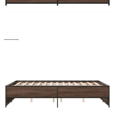
Предоставената таблица е с информационна цел.
Добавете продукта в количката си с бутона "Добави в
количката" и при поръчка ще можете да изберете броя
вноски на кредита.
Acest tabel are caracter informativ. Adăugați produsul în
coșul de cumpărături unde veți putea selecta detaliile
cererii de creditare.
Предоставената таблица е с информационна цел.
Добавете продукта в количката си с бутона "Добави в
количката" и при поръчка ще можете да изберете броя
вноски на кредита.
Предоставената таблица е с информационна цел.
Добавете продукта в количката си с бутона "Добави в
количката" и при поръчка ще можете да изберете броя
вноски на кредита.
Предоставената таблица е с информационна цел.
Добавете продукта в количката си с бутона "Добави в
количката" и при поръчка ще можете да изберете броя
вноски на кредита.