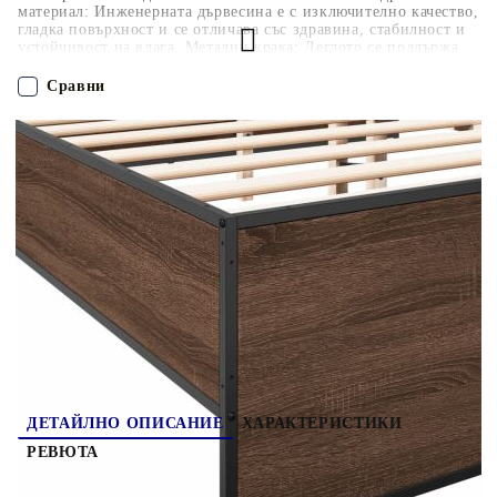
материал: Инженерната дървесина е с изключително качество,
гладка повърхност и се отличава със здравина, стабилност и
устойчивост на влага. Метални крака: Леглото се поддържа
от здрави метални крака, които осигуряват неговата
стабилност, безопасност и твърдост. Летви от шперплат:
Сравни
Летвите от шперплат осигуряват добро разпределение на
теглото, като гарантират, че матракът ще остане на мястото си
при всяко завъртане на тялото ви по време на сън. Полезно е
ПОРЪЧАЙ БЕЗ РЕГИСТРАЦИЯ
да знаете:Тази рамка за легло е с ламелна основа и включва
ламелите. Матракът не е включен в това легло. Предлагаме
разнообразна селекция от матраци. Можете да разгледате
Наш представител ще се свърже с Вас в рамките на работния ден!
нашия магазин за подходящ матрак.
3279901
40.000
кг
Оцени продукта
ДЕТАЙЛНО ОПИСАНИЕ
ХАРАКТЕРИСТИКИ
РЕВЮТА