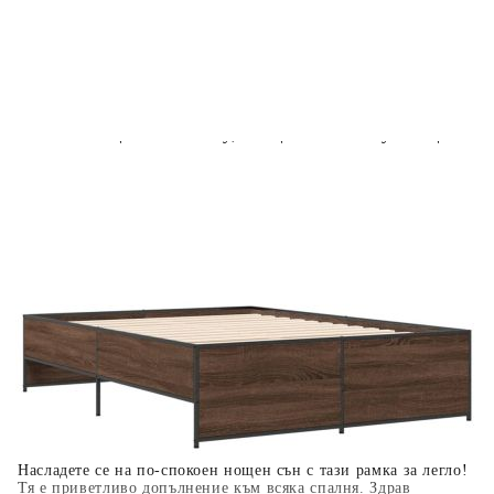
Предоставената таблица е с информационна цел.
Добавете продукта в количката си с бутона "Добави в
количката" и при поръчка ще можете да изберете броя
вноски на кредита.
Когато плащате с NewPay, всъщност NewPay плаща
поръчката Ви вместо Вас. Вие я получавате и
разполагате с три начина да я платите към тях:
Отложено до 30 дни от момента на изпращане на
поръчката без оскъпяване. За покупки на стойност до
400 лв. / €204,52
Плащане на 4 вноски. Заплащате 20% от стойността на
поръчката си на момента с карта. Останалата сума се
разделя на 3 равни месечни вноски без оскъпяване. За
покупки на стойност до 1000 лв. / €511.31
Плащане на 6 вноски. Стойността на поръчката се
разпределя в 6 равни месечни вноски с оскъпяване. За
покупки на стойност до 2000 лв. / €1022.61
Насладете се на по-спокоен нощен сън с тази рамка за легло!
Тя е приветливо допълнение към всяка спалня. Здрав