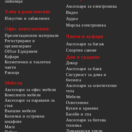
любимци
Аксесоари за електроника
Хоби и развлечение
Видео
Изкуство и забавление
Аудио
Морска електроника
Офис консумативи
Презентационни материали
Чанти и куфари
Регистриране и
Аксесоари за багаж
организиране
Спортни сакове
Office Equipment
Куфари
Дом и градина
Козметични и тоалетни
Декор
чанти
Аксесоари за баня
Раници
Сигурност за дома и
бизнеса
Мебели
Аксесоари за осветителни
Аксесоари за офис мебели
тела
Комплекти мебели
Мебели
Аксесоари за паравани за
Осветление
стая
Кухня и хранене
Външни мебели
Басейн и спа
Колички и островни
Аксесоари за битова
шкафове
техника
Маси
Домакински уреди