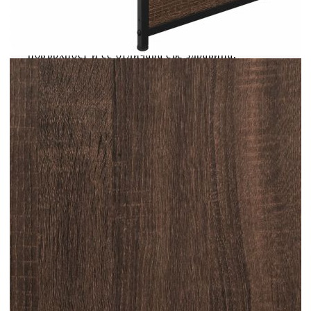
Насладете се на по-спокоен нощен сън с тази
рамка за легло! Тя е приветливо допълнение
към всяка спалня. Здрав материал: Инженерната
дървесина е с изключително качество, гладка
повърхност и се отличава със здравина,
стабилност и устойчивост на влага. Метални
крака: Леглото се поддържа от здрави метални
крака, които осигуряват неговата стабилност,
безопасност и твърдост. Летви от шперплат:
Летвите от шперплат осигуряват добро
разпределение на теглото, като гарантират, че
матракът ще остане на мястото си при всяко
завъртане на тялото ви по време на сън.
Полезно е да знаете:Тази рамка за легло е с
ламелна основа и включва ламелите. Матракът
не е включен в това легло. Предлагаме
разнообразна селекция от матраци. Можете да
разгледате нашия магазин за подходящ матрак.
Цвят: Кафяв дъб
Материал: Инженерно дърво, стомана
Общи размери: 193 x 143 x 40,5 см (Д x Ш
x В)