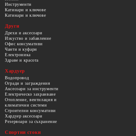
Инструменти
Катинари и ключове
Катинари и ключове
Други
Дрехи и аксесоари
Изкуство и забавление
Офис консумативи
Чанти и куфари
Електроника
Здраве и красота
Хардуер
Водопровод
Огради и заграждения
Аксесоари за инструменти
Електрическо захранване
Отопление, вентилация и
климатични системи
Строителни консумативи
Хардуер аксесоари
Резервоари за съхранение
Спортни стоки