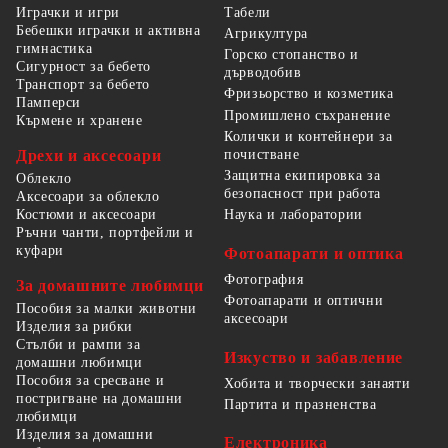
Табели
Играчки и игри
Бебешки играчки и активна
Агрикултура
гимнастика
Горско стопанство и
Сигурност за бебето
дърводобив
Транспорт за бебето
Фризьорство и козметика
Памперси
Промишлено съхранение
Кърмене и хранене
Колички и контейнери за
Дрехи и аксесоари
почистване
Защитна екипировка за
Облекло
безопасност при работа
Аксесоари за облекло
Костюми и аксесоари
Наука и лаборатории
Ръчни чанти, портфейли и
куфари
Фотоапарати и оптика
Фотография
За домашните любимци
Фотоапарати и оптични
Пособия за малки животни
аксесоари
Изделия за рибки
Стълби и рампи за
Изкуство и забавление
домашни любимци
Пособия за сресване и
Хобита и творчески занаяти
постригване на домашни
Партита и празненства
любимци
Изделия за домашни
Електроника