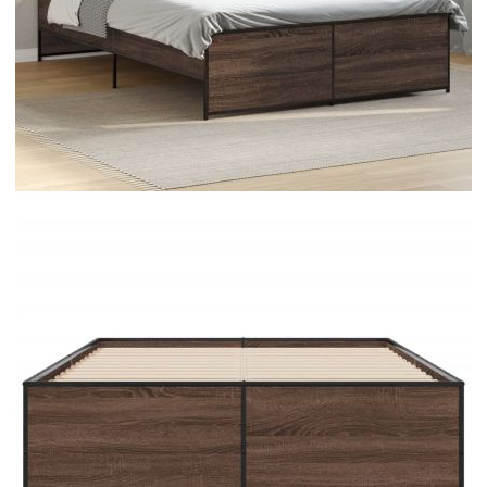
Време за доставка: 5 до 9 дни
Безплатна доставка до адрес при плащане по банков път
Цвят:
Кафяв дъб
Материал:
Инженерно дърво, стомана
EAN code:
8721102610912
Общи размери:
193 x 143 x 40,5 см (Д x Ш x В)
За матрак с размери:
140 x 190 cм (Ш x Д) (матракът не е включен)
Купи на изплащане
Credit calculator
Рамка за легло, кафяв дъб, 140x190 см, инженерно
дърво и метал
Please select credit institution
Цена на продукта:
€112.00
Extraction of information from credit institutions