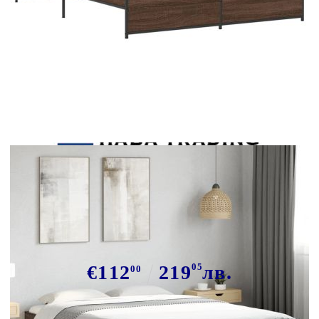
Tweet
Сподели
Рамка за легло, кафяв дъб,
140x190 см, инженерно дърво и
метал
€112
219
05
лв.
00
В наличност: 5 бр.