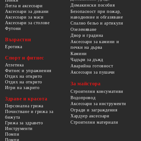
Пейки
Домакински пособия
Легла и аксесоари
Безопасност при пожар,
Аксесоари за дивани
наводнение и обгазяване
Аксесоари за маси
Аксесоари за столове
Спално бельо и артикули
Футони
Озеленяване
Двор и градина
Възрастни
Аксесоари за камини и
Еротика
печки на дърва
Камини
Спорт и фитнес
Чадъри за дъжд
Атлетика
Аварийна готовност
Фитнес и упражнения
Аксесоари за пушачи
Отдих на открито
Отдих на открито
За майстора
Игри на закрито
Строителни консумативи
Водопровод
Здраве и красота
Аксесоари за инструменти
Персонална грижа
Огради и заграждения
Почистване и грижа за
Хардуер аксесоари
бижута
Строителни материали
Грижа за здравето
Инструменти
Помпи
Помпи