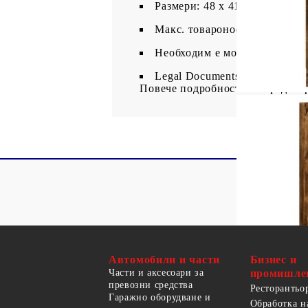
Размери: 48 x 41 x 102 см (Д 
Макс. товароносимост на раф
Необходим е монтаж
Legal Documents:
Повече подробности за предотв
Автомобили и части
Бизнес и
Части и аксесоари за
промишле
превозни средства
Ресторантьо
Гаражно оборудване и
Обработка н