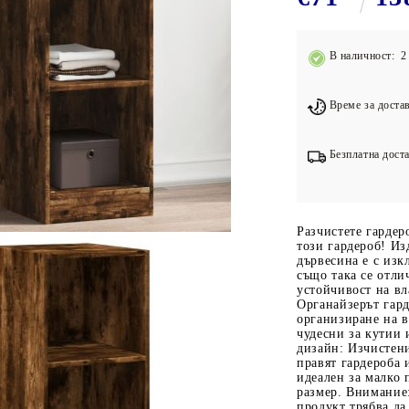
Подложки за фитнес уреди
В
Лостове за набиране
В наличност: 2 
Силови кули
Йога и пилатес
Време за достав
Безплатна доста
Разчистете гардер
този гардероб! И
дървесина е с изк
също така се отли
устойчивост на вл
Органайзерът гард
организиране на в
чудесни за кутии 
дизайн: Изчистен
правят гардероба 
идеален за малко 
размер. Внимание:
продукт трябва да