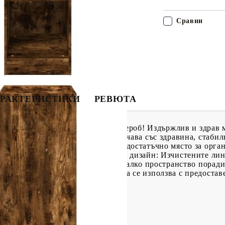
Сравни
РАКТЕРИСТИКИ
РЕВЮТА
ерете тоалета си лесно с този гардероб! Издържлив и здра
а повърхност и също така се отличава със здравина, стаби
ение: Органайзерът гардероб има достатъчно място за орга
 сгънати дрехи.Стилен и компактен дизайн: Изчистените л
а стая и също така е идеален за малко пространство порад
обръщане, този продукт трябва да се използва с предостав