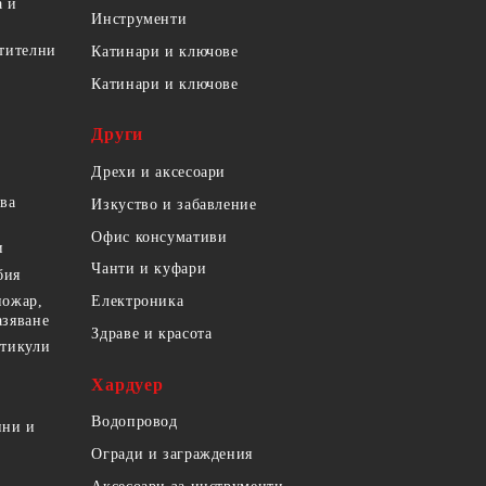
а и
Инструменти
етителни
Катинари и ключове
Катинари и ключове
Други
Дрехи и аксесоари
ова
Изкуство и забавление
Офис консумативи
и
Чанти и куфари
бия
пожар,
Електроника
азяване
Здраве и красота
ртикули
Хардуер
Водопровод
ини и
Огради и заграждения