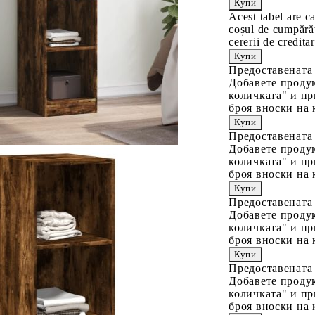
Acest tabel are c
coșul de cumpărăt
cererii de creditar
Предоставената
Добавете продук
количката" и пр
броя вноски на 
Предоставената
Добавете продук
количката" и пр
броя вноски на 
Предоставената
Добавете продук
количката" и пр
броя вноски на 
Предоставената
Добавете продук
количката" и пр
броя вноски на 