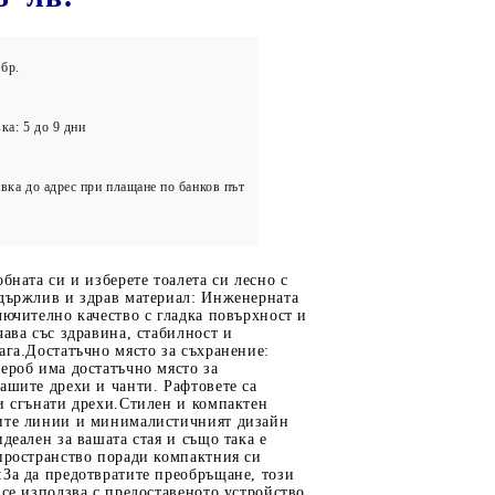
олейбол
бр.
ка: 5 до 9 дни
вка до адрес при плащане по банков път
обната си и изберете тоалета си лесно с
здържлив и здрав материал: Инженерната
лючително качество с гладка повърхност и
чава със здравина, стабилност и
ага.Достатъчно място за съхранение:
ероб има достатъчно място за
ашите дрехи и чанти. Рафтовете са
и сгънати дрехи.Стилен и компактен
ите линии и минималистичният дизайн
идеален за вашата стая и също така е
пространство поради компактния си
За да предотвратите преобръщане, този
 се използва с предоставеното устройство