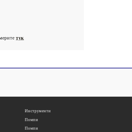
америте
тук
Инструменти
Помпи
Помпи