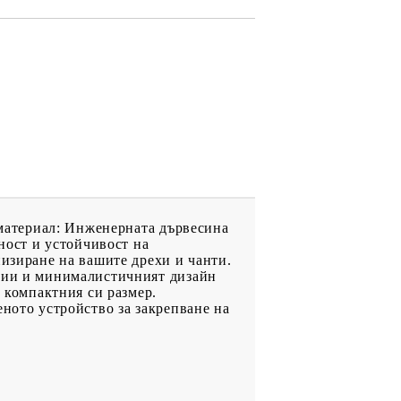
в материал: Инженерната дървесина
лност и устойчивост на
низиране на вашите дрехи и чанти.
инии и минималистичният дизайн
и компактния си размер.
еното устройство за закрепване на