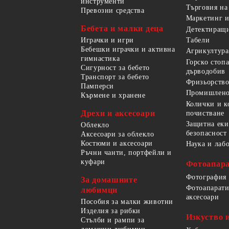
инструменти
Търговия на
Превозни средства
Маркетинг и
Бебета и малки деца
Детектиращи
Играчки и игри
Табели
Бебешки играчки и активна
Агрикултура
гимнастика
Горско стоп
Сигурност за бебето
дърводобив
Транспорт за бебето
Фризьорство
Памперси
Промишлено
Кърмене и хранене
Колички и к
Дрехи и аксесоари
почистване
Защитна еки
Облекло
безопасност
Аксесоари за облекло
Костюми и аксесоари
Наука и лаб
Ръчни чанти, портфейли и
куфари
Фотоапара
Фотография
За домашните
Фотоапарати
любимци
аксесоари
Пособия за малки животни
Изделия за рибки
Изкуство 
Стълби и рампи за