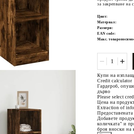
за закрепване на с
Цвят:
Материал:
Размери:
EAN code:
Макс. товароносимо
Tweet
одели
Купи на изплащ
Credit calculator
Гардероб, опуш
дърво
Please select cred
Цена на продукт
Extraction of info
Предоставената
Добавете продук
количката" и пр
броя вноски на 