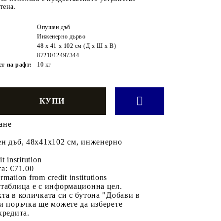
тена.
Опушен дъб
Инженерно дърво
48 x 41 x 102 см (Д x Ш x В)
8721012497344
ст на рафт:
10 кг
ане
ен дъб, 48x41x102 см, инженерно
it institution
а:
€71.00
rmation from credit institutions
 таблица е с информационна цел.
та в количката си с бутона "Добави в
и поръчка ще можете да изберете
кредита.