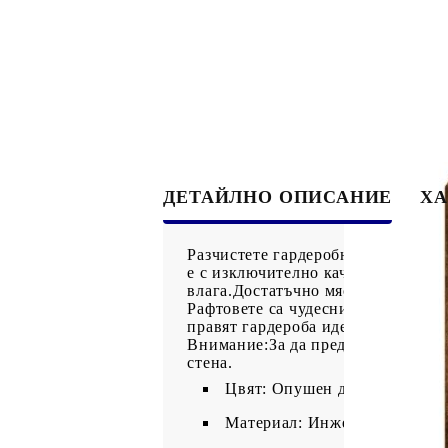
ДЕТАЙЛНО ОПИСАНИЕ
ХА
Разчистете гардеробната си и изб
е с изключително качество с гладк
влага.Достатъчно място за съхран
Рафтовете са чудесни за кутии и
правят гардероба идеален за вашат
Внимание:За да предотвратите пре
стена.
Цвят: Опушен дъб
Материал: Инженерно дърво