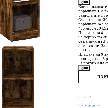
Когато плащате
поръчката Ви вм
разполагате с т
Отложено до 30
поръчката без о
400 лв. / €204,5
Плащане на 4 в
на поръчката си
се разделя на 3
оскъпяване. За 
€511.31
Плащане на 6 вн
разпределя в 6 
За покупки на с
ПОРЪ
Наш представител 
свърже с Вас в рам
работния ден!
840832
Оцени продукта