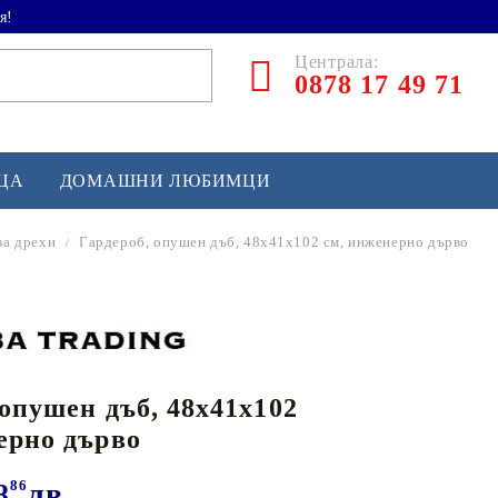
я!
Централа:
0878 17 49 71
ЕЦА
ДОМАШНИ ЛЮБИМЦИ
за дрехи
Гардероб, опушен дъб, 48x41x102 см, инженерно дърво
ТЛЕТИКА
аскетбол
кс и бойни изкуства
 опушен дъб, 48x41x102
йзбол и софтбол
ерно дърво
кей и лакрос
сновно спортно оборудване
8
86
лв.