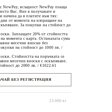
 с NewPay, всъщност NewPay плаща
есто Вас. Вие я получавате и
ри начина да я платите към тях:
 дни от момента на изпращане на
скъпяване. За покупки на стойност до
2
носки. Заплащате 20% от стойността
 на момента с карта. Останалата сума
 равни месечни вноски без
покупки на стойност до 1000 лв. /
оски. Стойността на поръчката се
равни месечни вноски с оскъпяване.
тойност до 2000 лв. / €1022.61
ЧАЙ БЕЗ РЕГИСТРАЦИЯ
ще се
ките на
23.000
кг