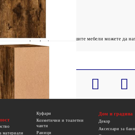
x Ш x В)
т: 10 кг
ратяване на преобръщането на вашите мебели можете да н
Куфари
Дом и градина
ност
Козметични и тоалетни
Декор
чанти
рство
Аксесоари за баня
Раници
а материали