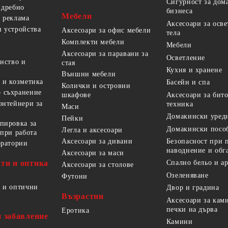
Сигурност за дом
 дребно
бизнеса
Мебели
 реклама
Аксесоари за осв
 устройства
Аксесоари за офис мебели
тела
Комплекти мебели
Мебели
Аксесоари за паравани за
Осветление
анство и
стая
Кухня и хранене
Външни мебели
 и козметика
Басейн и спа
Колички и островни
 съхранение
Аксесоари за бит
шкафове
онтейнери за
техника
Маси
Домакински уред
Пейки
пировка за
Домакински посо
Легла и аксесоари
 при работа
Безопасност при 
Аксесоари за дивани
оратории
наводнение и обг
Аксесоари за маси
ти и оптика
Спално бельо и а
Аксесоари за столове
Озеленяване
Футони
 и оптични
Двор и градина
Възрастни
Аксесоари за кам
печки на дърва
Еротика
и забавление
Камини