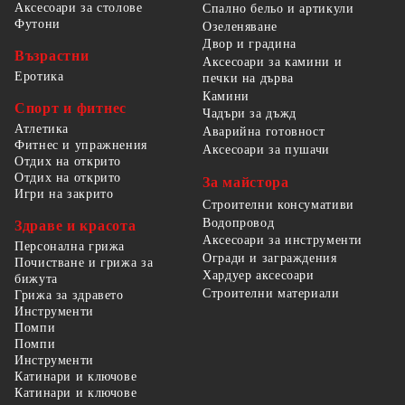
Аксесоари за столове
Спално бельо и артикули
Футони
Озеленяване
Двор и градина
Възрастни
Аксесоари за камини и
Еротика
печки на дърва
Камини
Спорт и фитнес
Чадъри за дъжд
Атлетика
Аварийна готовност
Фитнес и упражнения
Аксесоари за пушачи
Отдих на открито
Отдих на открито
За майстора
Игри на закрито
Строителни консумативи
Водопровод
Здраве и красота
Аксесоари за инструменти
Персонална грижа
Огради и заграждения
Почистване и грижа за
Хардуер аксесоари
бижута
Строителни материали
Грижа за здравето
Инструменти
Помпи
Помпи
Инструменти
Катинари и ключове
Катинари и ключове