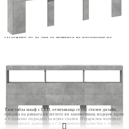
количката" и при поръчка ще можете да изберете броя
вноски на кредита.
Когато плащате с NewPay, всъщност NewPay плаща
поръчката Ви вместо Вас. Вие я получавате и
разполагате с три начина да я платите към тях:
Отложено до 30 дни от момента на изпращане на
поръчката без оскъпяване. За покупки на стойност до
400 лв. / €204,52
Плащане на 4 вноски. Заплащате 20% от стойността на
поръчката си на момента с карта. Останалата сума се
разделя на 3 равни месечни вноски без оскъпяване. За
покупки на стойност до 1000 лв. / €511.31
Плащане на 6 вноски. Стойността на поръчката се
разпределя в 6 равни месечни вноски с оскъпяване. За
покупки на стойност до 2000 лв. / €1022.61
Тази табла шкаф с LED, отличаваща се със стилен дизайн,
придава на рамката на леглото ви зашеметяващ модерен щрих
и е идеално подходящ за всяка спалня. Издържлив материал:
Инженерната дървесина е с изключително качество с гладка
повърхност и също така се отличава със здравина, стабилност