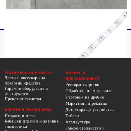
прегряване и пожар.
Автомобили и части
Бизнес и
Части и аксесоари за
промишленост
превозни средства
Ресторантьорство
Гаражно оборудване и
Обработка на материали
инструменти
Търговия на дребно
Превозни средства
Маркетинг и реклама
Бебета и малки деца
Детектиращи устройства
Табели
Играчки и игри
Бебешки играчки и активна
Агрикултура
гимнастика
Горско стопанство и