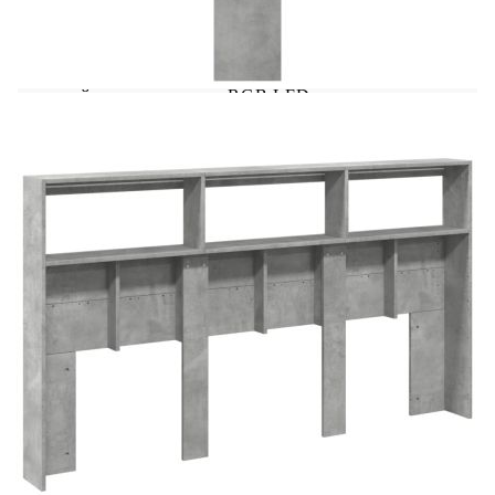
подходящ за всяка спалня. Издържлив материал:
Инженерната дървесина е с изключително
качество с гладка повърхност и също така се
отличава със здравина, стабилност и
устойчивост на влага.RGB LED осветление:
Горната табла за легло е оборудвана с ярко RGB
LED осветление. С различни персонализирани
менюта можете лесно да промените цвета на
светлините и дори да ги настроите да се
регулират автоматично. Тези LED светлини не
само подчертават съвременния вид на леглото,
но и допринасят за неговата модерна
визия.Достатъчно място за съхранение: С
отделения и здрав плот, таблата за легло е
идеална за излагане на вашите книги,
декоративни елементи, рамки за картини и
будилници.Отлична опора: Таблата за легло ви
осигурява отлична опора за гърба, когато седите
в леглото, за да четете или гледате телевизия.
Добре е да се знае:Доставката включва само
горна табла за легло. Рамката за легло и
матракът не са включени. Можете да проверите
нашия магазин за подходящите рамки и
матраци.Продуктът има USB конектор, който
изисква сертифициран 5V USB захранващ