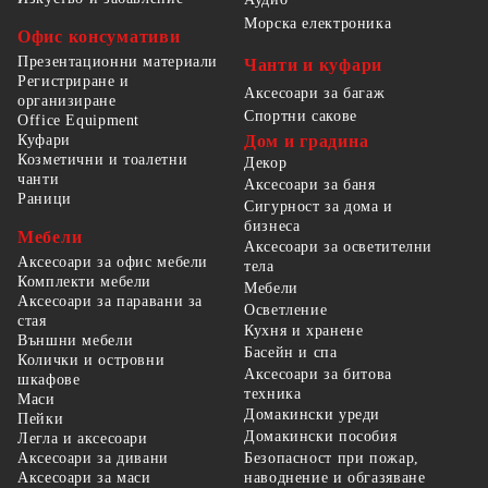
Морска електроника
Офис консумативи
Презентационни материали
Чанти и куфари
Регистриране и
Аксесоари за багаж
организиране
Спортни сакове
Office Equipment
Куфари
Дом и градина
Козметични и тоалетни
Декор
чанти
Аксесоари за баня
Раници
Сигурност за дома и
бизнеса
Мебели
Аксесоари за осветителни
Аксесоари за офис мебели
тела
Комплекти мебели
Мебели
Аксесоари за паравани за
Осветление
стая
Кухня и хранене
Външни мебели
Басейн и спа
Колички и островни
Аксесоари за битова
шкафове
техника
Маси
Домакински уреди
Пейки
Домакински пособия
Легла и аксесоари
Безопасност при пожар,
Аксесоари за дивани
наводнение и обгазяване
Аксесоари за маси