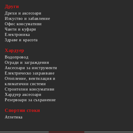
Други
Дрехи и аксесоари
Изкуство и забавление
Офис консумативи
Чанти и куфари
Електроника
Здраве и красота
Хардуер
Водопровод
Огради и заграждения
Аксесоари за инструменти
Електрическо захранване
Отопление, вентилация и
климатични системи
Строителни консумативи
Хардуер аксесоари
Резервоари за съхранение
Спортни стоки
Атлетика