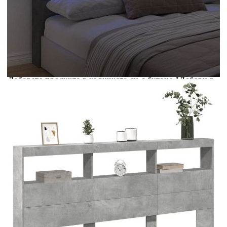
количката" и при поръчка ще можете да изберете броя
вноски на кредита.
Acest tabel are caracter informativ. Adăugați produsul în
coșul de cumpărături unde veți putea selecta detaliile
cererii de creditare.
Предоставената таблица е с информационна цел.
Добавете продукта в количката си с бутона "Добави в
количката" и при поръчка ще можете да изберете броя
вноски на кредита.
Предоставената таблица е с информационна цел.
Добавете продукта в количката си с бутона "Добави в
количката" и при поръчка ще можете да изберете броя
вноски на кредита.
Предоставената таблица е с информационна цел.
Добавете продукта в количката си с бутона "Добави в
количката" и при поръчка ще можете да изберете броя
вноски на кредита.
Предоставената таблица е с информационна цел.
Добавете продукта в количката си с бутона "Добави в