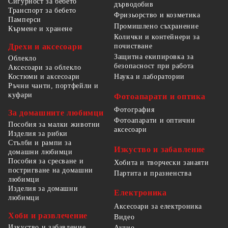
Сигурност за бебето
дърводобив
Транспорт за бебето
Фризьорство и козметика
Памперси
Промишлено съхранение
Кърмене и хранене
Колички и контейнери за
Дрехи и аксесоари
почистване
Защитна екипировка за
Облекло
безопасност при работа
Аксесоари за облекло
Костюми и аксесоари
Наука и лаборатории
Ръчни чанти, портфейли и
куфари
Фотоапарати и оптика
Фотография
За домашните любимци
Фотоапарати и оптични
Пособия за малки животни
аксесоари
Изделия за рибки
Стълби и рампи за
Изкуство и забавление
домашни любимци
Пособия за сресване и
Хобита и творчески занаяти
постригване на домашни
Партита и празненства
любимци
Изделия за домашни
Електроника
любимци
Аксесоари за електроника
Хоби и развлечение
Видео
Изкуство и забавление
Аудио