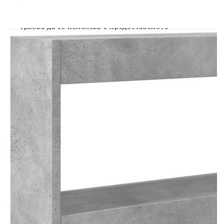
източник (не е включен). Внимание:За да
предотвратите преобръщане, този продукт
трябва да се използва с предоставеното
устройство за закрепване на стена.
Цвят: Бетонно сиво
Материал: Инженерно дърво
Размери: 180 x 17 x 102 см (Ш x Д x В)
Максимална товароносимост: 40 кг
Необходим е монтаж
Legal Documents:
Повече подробности за предотвратяване на
преобръщането на вашите мебели можете да
намерите
тук
Този продукт се захранва с DC 5V, но
сертифицираният 5V USB източник на
захранване не е включен в комплекта. По-
високото напрежение може да доведе до
прегряване на устройството и да доведе до
повреда на устройството и потенциален риск от