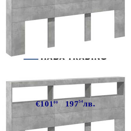
Tweet
Сподели
Табла шкаф с LED, бетонно сив,
180x17x102 см
€101
197
54
лв.
00
В наличност: 134 бр.