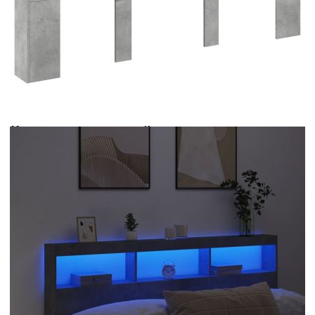
Време за доставка: 5 до 9 дни
Безплатна доставка до адрес при плащане по банков път
Цвят:
Бетонно сиво
Материал:
Инженерно дърво
Размери:
180 x 17 x 102 см (Ш x Д x В)
EAN code:
8721012465282
Максимална товароносимост:
40 кг
Купи на изплащане
Credit calculator
Табла шкаф с LED, бетонно сив, 180x17x102 см
Please select credit institution
Цена на продукта:
€101.00
Extraction of information from credit institutions
Предоставената таблица е с информационна цел.
Добавете продукта в количката си с бутона "Добави в