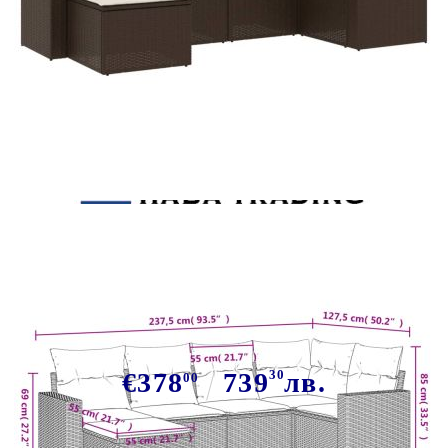
Tweet
Сподели
Градински комплект с
възглавници, 6 части, кафяв,
полиратан
€378
739
30
лв.
00
В наличност: 161 бр.