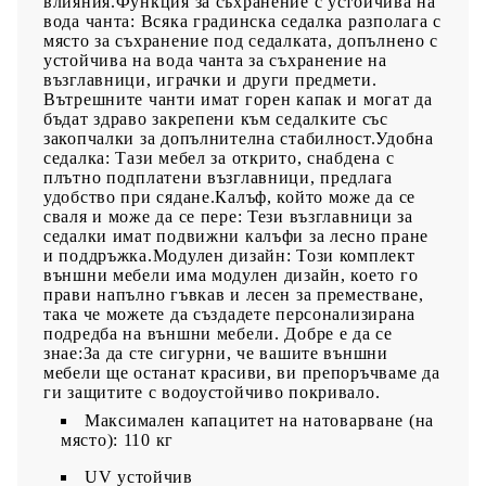
влияния.Функция за съхранение с устойчива на
вода чанта: Всяка градинска седалка разполага с
място за съхранение под седалката, допълнено с
устойчива на вода чанта за съхранение на
възглавници, играчки и други предмети.
Вътрешните чанти имат горен капак и могат да
бъдат здраво закрепени към седалките със
закопчалки за допълнителна стабилност.Удобна
седалка: Тази мебел за открито, снабдена с
плътно подплатени възглавници, предлага
удобство при сядане.Калъф, който може да се
сваля и може да се пере: Тези възглавници за
седалки имат подвижни калъфи за лесно пране
и поддръжка.Модулен дизайн: Този комплект
външни мебели има модулен дизайн, което го
прави напълно гъвкав и лесен за преместване,
така че можете да създадете персонализирана
подредба на външни мебели. Добре е да се
знае:За да сте сигурни, че вашите външни
мебели ще останат красиви, ви препоръчваме да
ги защитите с водоустойчиво покривало.
Максимален капацитет на натоварване (на
място): 110 кг
UV устойчив