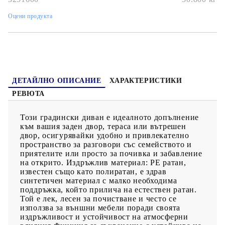
плътно подплатени възглавници, предлага удобство при
сядане.Калъф, който може да се сваля и може да се пере: Тези
Оцени продукта
възглавници за седалки имат подвижни калъфи за лесно
пране и поддръжка.Модулен дизайн: Този комплект външни
мебели има модулен дизайн, което го прави напълно гъвкав и
лесен за преместване, така че можете да създадете
персонализирана подредба на външни мебели. Добре е да се
знае:За да сте сигурни, че вашите външни мебели ще останат
красиви, ви препоръчваме да ги защитите с водоустойчиво
покривало.
ДЕТАЙЛНО ОПИСАНИЕ
ХАРАКТЕРИСТИКИ
РЕВЮТА
Този градински диван е идеалното допълнение
към вашия заден двор, тераса или вътрешен
двор, осигурявайки удобно и привлекателно
пространство за разговори със семейството и
приятелите или просто за почивка и забавление
на открито. Издръжлив материал: PE ратан,
известен също като полиратан, е здрав
синтетичен материал с малко необходима
поддръжка, който прилича на естествен ратан.
Той е лек, лесен за почистване и често се
използва за външни мебели поради своята
издръжливост и устойчивост на атмосферни