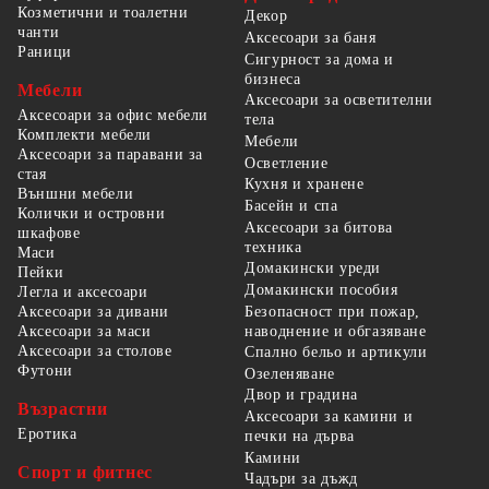
Козметични и тоалетни
Декор
чанти
Аксесоари за баня
Раници
Сигурност за дома и
бизнеса
Мебели
Аксесоари за осветителни
Аксесоари за офис мебели
тела
Комплекти мебели
Мебели
Аксесоари за паравани за
Осветление
стая
Кухня и хранене
Външни мебели
Басейн и спа
Колички и островни
Аксесоари за битова
шкафове
техника
Маси
Домакински уреди
Пейки
Домакински пособия
Легла и аксесоари
Безопасност при пожар,
Аксесоари за дивани
наводнение и обгазяване
Аксесоари за маси
Аксесоари за столове
Спално бельо и артикули
Футони
Озеленяване
Двор и градина
Възрастни
Аксесоари за камини и
Еротика
печки на дърва
Камини
Спорт и фитнес
Чадъри за дъжд