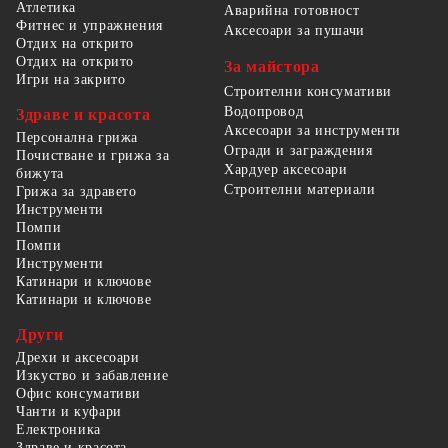
Атлетика
Аварийна готовност
Фитнес и упражнения
Аксесоари за пушачи
Отдих на открито
Отдих на открито
За майстора
Игри на закрито
Строителни консумативи
Водопровод
Здраве и красота
Аксесоари за инструменти
Персонална грижа
Огради и заграждения
Почистване и грижа за
Хардуер аксесоари
бижута
Строителни материали
Грижа за здравето
Инструменти
Помпи
Помпи
Инструменти
Катинари и ключове
Катинари и ключове
Други
Дрехи и аксесоари
Изкуство и забавление
Офис консумативи
Чанти и куфари
Електроника
Здраве и красота