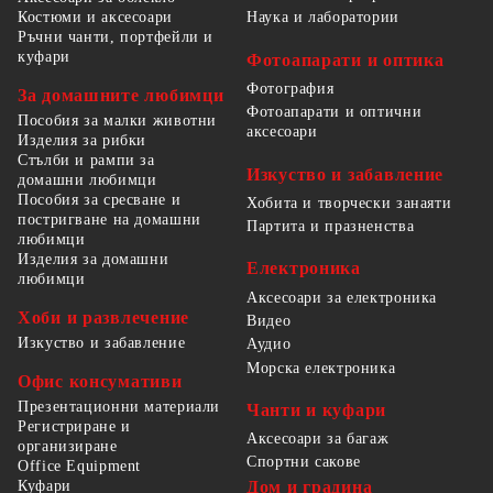
Костюми и аксесоари
Наука и лаборатории
Ръчни чанти, портфейли и
куфари
Фотоапарати и оптика
Фотография
За домашните любимци
Фотоапарати и оптични
Пособия за малки животни
аксесоари
Изделия за рибки
Стълби и рампи за
Изкуство и забавление
домашни любимци
Пособия за сресване и
Хобита и творчески занаяти
постригване на домашни
Партита и празненства
любимци
Изделия за домашни
Електроника
любимци
Аксесоари за електроника
Хоби и развлечение
Видео
Изкуство и забавление
Аудио
Морска електроника
Офис консумативи
Презентационни материали
Чанти и куфари
Регистриране и
Аксесоари за багаж
организиране
Спортни сакове
Office Equipment
Куфари
Дом и градина