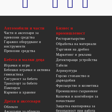
Автомобили и части
Бизнес и
Части и аксесоари за
промишленост
превозни средства
Ресторантьорство
Гаражно оборудване и
Обработка на материали
инструменти
Търговия на дребно
Превозни средства
Маркетинг и реклама
Бебета и малки деца
Детектиращи устройства
Табели
Играчки и игри
Бебешки играчки и активна
Агрикултура
гимнастика
Горско стопанство и
Сигурност за бебето
дърводобив
Транспорт за бебето
Фризьорство и козметика
Памперси
Промишлено съхранение
Кърмене и хранене
Колички и контейнери за
Дрехи и аксесоари
почистване
Защитна екипировка за
Облекло
безопасност при работа
Аксесоари за облекло