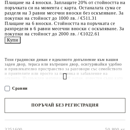
Плащане на 4 вноски. Заплащате 20% от стойността на
поръчката си на момента с карта. Останалата сума се
разделя на 3 равни месечни вноски без оскъпяване. За
покупки на стойност до 1000 лв. / €511.31
Плащане на 6 вноски. Стойността на поръчката се
разпределя в 6 равни месечни вноски с оскъпяване. За
покупки на стойност до 2000 лв. / €1022.61
Този градински диван е идеалното допълнение към вашия
заден двор, тераса или вътрешен двор, осигурявайки удобно
и привлекателно пространство за разговори със семейството
и приятелите или просто за почивка и забавление на
открито. Издръжлив материал: PE ратан, известен също като
полиратан, е здрав синтетичен материал с малко необходима
поддръжка, който прилича на естествен ратан. Той е лек,
Сравни
лесен за почистване и често се използва за външни мебели
поради своята издръжливост и устойчивост на атмосферни
влияния.Функция за съхранение с устойчива на вода чанта:
ПОРЪЧАЙ БЕЗ РЕГИСТРАЦИЯ
Всяка градинска седалка разполага с място за съхранение под
седалката, допълнено с устойчива на вода чанта за
съхранение на възглавници, играчки и други предмети.
Наш представител ще се свърже с Вас в рамките на работния ден!
Вътрешните чанти имат горен капак и могат да бъдат здраво
закрепени към седалките със закопчалки за допълнителна
стабилност.Удобна седалка: Тази мебел за открито, снабдена с
3251600
50.800
кг