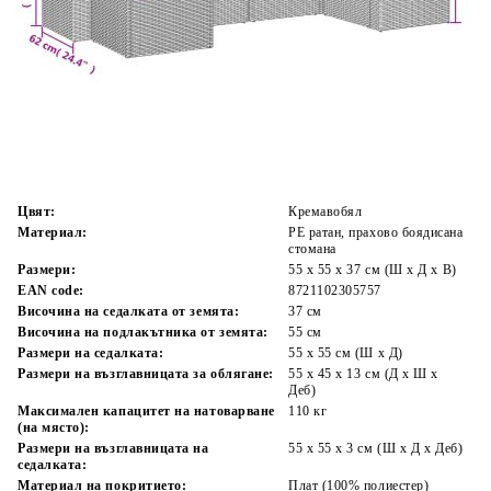
Време за доставка: 5 до 9 дни
Безплатна доставка до адрес при плащане по банков път
Цвят:
Кремавобял
Материал:
PE ратан, прахово боядисана
стомана
Размери:
55 x 55 x 37 см (Ш x Д x В)
EAN code:
8721102305757
Височина на седалката от земята:
37 см
Височина на подлакътника от земята:
55 см
Размери на седалката:
55 x 55 cм (Ш x Д)
Размери на възглавницата за облягане:
55 x 45 x 13 см (Д х Ш x
Деб)
Максимален капацитет на натоварване
110 кг
(на място):
Размери на възглавницата на
55 x 55 x 3 см (Ш x Д x Деб)
седалката:
Материал на покритието:
Плат (100% полиестер)