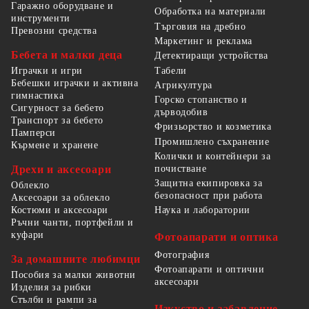
Гаражно оборудване и
Обработка на материали
инструменти
Търговия на дребно
Превозни средства
Маркетинг и реклама
Бебета и малки деца
Детектиращи устройства
Табели
Играчки и игри
Бебешки играчки и активна
Агрикултура
гимнастика
Горско стопанство и
Сигурност за бебето
дърводобив
Транспорт за бебето
Фризьорство и козметика
Памперси
Промишлено съхранение
Кърмене и хранене
Колички и контейнери за
Дрехи и аксесоари
почистване
Защитна екипировка за
Облекло
безопасност при работа
Аксесоари за облекло
Костюми и аксесоари
Наука и лаборатории
Ръчни чанти, портфейли и
куфари
Фотоапарати и оптика
Фотография
За домашните любимци
Фотоапарати и оптични
Пособия за малки животни
аксесоари
Изделия за рибки
Стълби и рампи за
Изкуство и забавление