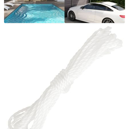
във всякакви външни пространства като
градината, терасата, детската площадка или
балкона. Слънчевото платно, изработено от
100% HDPE (полиетилен с висока плътност), ви
защитава от пряка слънчева светлина, позволява
достатъчно въздух и е водопропускливо. HDPE
е специално обработен, така че е устойчив на
мухъл и UV лъчи. Сенникът е лесен за
сглобяване с винтове от неръждаема стомана
във всеки ъгъл и включените въжета. Добре е да
знаете: Този продукт изисква съвместими куки
(не са включени) за правилна употреба. За да
осигурите правилното прилягане, моля, вземете
предвид комбинираната дължина на куки и
продукта при покупка.
Цвят: Бежов
Материал: HDPE (полиетилен с висока
плътност)
Размери: 2,5 x 2,5 м (Д x Ш)
Форма: Квадратна
Приблизително 90% UV защита