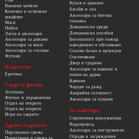
стая
Кухня и хранене
Външни мебели
Басейн и спа
Колички и островни
Аксесоари за битова
шкафове
техника
Маси
Домакински уреди
Пейки
Домакински пособия
Легла и аксесоари
Безопасност при пожар,
Аксесоари за дивани
наводнение и обгазяване
Аксесоари за маси
Аксесоари за столове
Спално бельо и артикули
Футони
Озеленяване
Двор и градина
Възрастни
Аксесоари за камини и
Еротика
печки на дърва
Камини
Спорт и фитнес
Чадъри за дъжд
Атлетика
Аварийна готовност
Фитнес и упражнения
Аксесоари за пушачи
Отдих на открито
Отдих на открито
За майстора
Игри на закрито
Строителни консумативи
Водопровод
Здраве и красота
Аксесоари за инструменти
Персонална грижа
Огради и заграждения
Почистване и грижа за