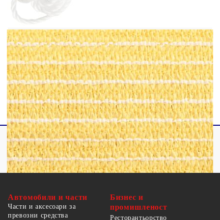
Пропуска вятър и дъжд
Устойчив на мухъл и UV, дишащ HDPE
Закопчалки от неръждаема стомана на
всеки ъгъл
Включени 4 х 1,5 м PE въжета
Автомобили и части
Бизнес и
Части и аксесоари за
промишленост
превозни средства
Ресторантьорство