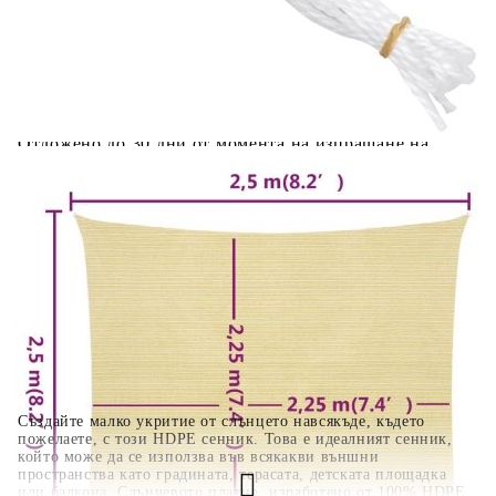
количката" и при поръчка ще можете да изберете броя
вноски на кредита.
Когато плащате с NewPay, всъщност NewPay плаща
поръчката Ви вместо Вас. Вие я получавате и
разполагате с три начина да я платите към тях:
Отложено до 30 дни от момента на изпращане на
поръчката без оскъпяване. За покупки на стойност до
400 лв. / €204,52
Плащане на 4 вноски. Заплащате 20% от стойността на
поръчката си на момента с карта. Останалата сума се
разделя на 3 равни месечни вноски без оскъпяване. За
покупки на стойност до 1000 лв. / €511.31
Плащане на 6 вноски. Стойността на поръчката се
разпределя в 6 равни месечни вноски с оскъпяване. За
покупки на стойност до 2000 лв. / €1022.61
Създайте малко укритие от слънцето навсякъде, където
пожелаете, с този HDPE сенник. Това е идеалният сенник,
който може да се използва във всякакви външни
пространства като градината, терасата, детската площадка
или балкона. Слънчевото платно, изработено от 100% HDPE