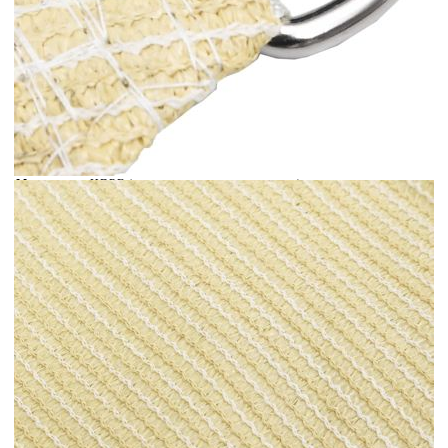
Време за доставка: 5 до 9 дни
Безплатна доставка до адрес при плащане по банков път
Цвят:
Бежов
Материал:
HDPE (полиетилен с висока плътност)
Размери:
2,5 x 2,5 м (Д x Ш)
EAN code:
8720286096710
Форма:
Квадратна
Купи на изплащане
Credit calculator
Платно-сенник, 160 г/м², бежово, 2,5x2,5 м, HDPE
Please select credit institution
Цена на продукта:
€19.00
Extraction of information from credit institutions
Предоставената таблица е с информационна цел.
Добавете продукта в количката си с бутона "Добави в