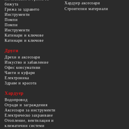
Хардуер аксесоари
бижута
Строителни материали
Грижа за здравето
Инструменти
Помпи
Помпи
Инструменти
Катинари и ключове
Катинари и ключове
Други
Дрехи и аксесоари
Изкуство и забавление
Офис консумативи
Чанти и куфари
Електроника
Здраве и красота
Хардуер
Водопровод
Огради и заграждения
Аксесоари за инструменти
Електрическо захранване
Отопление, вентилация и
климатични системи