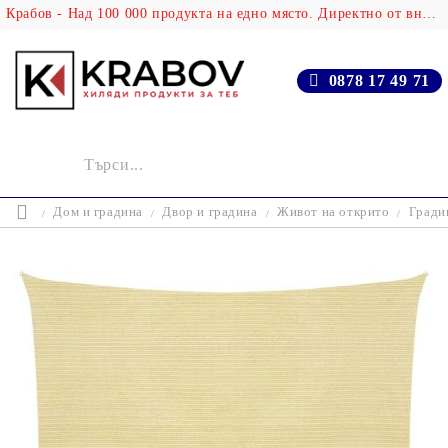
Крабов - Над 100 000 продукта на едно място. Директно от вносителя!
0878 17 49 71
Дом и градина
Двор и градина
Живот на открито
Гради