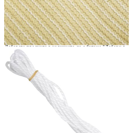
количката" и при поръчка ще можете да изберете броя
вноски на кредита.
Acest tabel are caracter informativ. Adăugați produsul în
coșul de cumpărături unde veți putea selecta detaliile
cererii de creditare.
Предоставената таблица е с информационна цел.
Добавете продукта в количката си с бутона "Добави в
количката" и при поръчка ще можете да изберете броя
вноски на кредита.
Предоставената таблица е с информационна цел.
Добавете продукта в количката си с бутона "Добави в
количката" и при поръчка ще можете да изберете броя
вноски на кредита.
Предоставената таблица е с информационна цел.
Добавете продукта в количката си с бутона "Добави в
количката" и при поръчка ще можете да изберете броя
вноски на кредита.
Предоставената таблица е с информационна цел.
Добавете продукта в количката си с бутона "Добави в