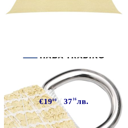
Tweet
Сподели
Платно-сенник, 160 г/м², бежово,
2,5x2,5 м, HDPE
€19
37
16
лв.
00
В наличност: 55 бр.