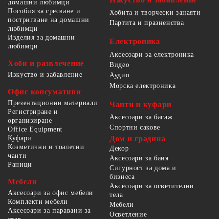
домашни любимци
Пособия за сресване и
Хобита и творчески занаяти
постригване на домашни
Партита и празненства
любимци
Изделия за домашни
Електроника
любимци
Аксесоари за електроника
Хоби и развлечение
Видео
Изкуство и забавление
Аудио
Морска електроника
Офис консумативи
Презентационни материали
Чанти и куфари
Регистриране и
Аксесоари за багаж
организиране
Спортни сакове
Office Equipment
Куфари
Дом и градина
Козметични и тоалетни
Декор
чанти
Аксесоари за баня
Раници
Сигурност за дома и
бизнеса
Мебели
Аксесоари за осветителни
Аксесоари за офис мебели
тела
Комплекти мебели
Мебели
Аксесоари за паравани за
Осветление