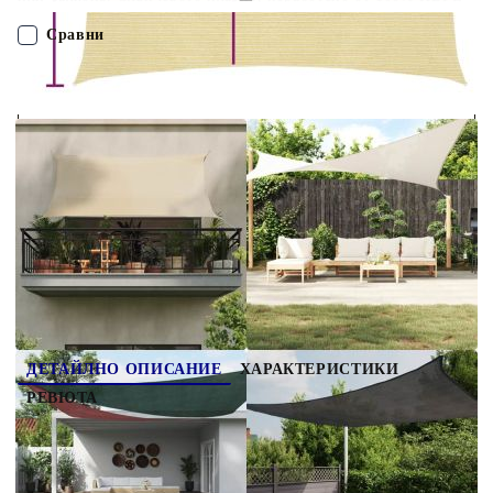
(полиетилен с висока плътност), ви защитава от пряка
слънчева светлина, позволява достатъчно въздух и е
Сравни
водопропускливо. HDPE е специално обработен, така че е
устойчив на мухъл и UV лъчи. Сенникът е лесен за
сглобяване с винтове от неръждаема стомана във всеки ъгъл
ПОРЪЧАЙ БЕЗ РЕГИСТРАЦИЯ
и включените въжета. Добре е да знаете: Този продукт
изисква съвместими куки (не са включени) за правилна
употреба. За да осигурите правилното прилягане, моля,
Наш представител ще се свърже с Вас в рамките на работния ден!
вземете предвид комбинираната дължина на куки и продукта
при покупка.
311108
1.300
кг
Оцени продукта
ДЕТАЙЛНО ОПИСАНИЕ
ХАРАКТЕРИСТИКИ
РЕВЮТА
Създайте малко укритие от слънцето навсякъде,
където пожелаете, с този HDPE сенник. Това е
идеалният сенник, който може да се използва