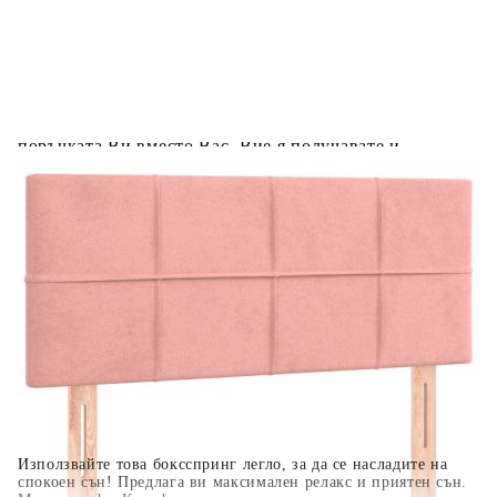
Предоставената таблица е с информационна цел.
Добавете продукта в количката си с бутона "Добави в
количката" и при поръчка ще можете да изберете броя
вноски на кредита.
Когато плащате с NewPay, всъщност NewPay плаща
поръчката Ви вместо Вас. Вие я получавате и
разполагате с три начина да я платите към тях:
Отложено до 30 дни от момента на изпращане на
поръчката без оскъпяване. За покупки на стойност до
400 лв. / €204,52
Плащане на 4 вноски. Заплащате 20% от стойността на
поръчката си на момента с карта. Останалата сума се
разделя на 3 равни месечни вноски без оскъпяване. За
покупки на стойност до 1000 лв. / €511.31
Плащане на 6 вноски. Стойността на поръчката се
разпределя в 6 равни месечни вноски с оскъпяване. За
покупки на стойност до 2000 лв. / €1022.61
Използвайте това боксспринг легло, за да се насладите на
спокоен сън! Предлага ви максимален релакс и приятен сън.