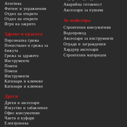
Атлетика
Аварийна готовност
Фитнес и упражнения
Аксесоари за пушачи
Отдих на открито
Отдих на открито
За майстора
Игри на закрито
Строителни консумативи
Водопровод
Здраве и красота
Аксесоари за инструменти
Персонална грижа
Огради и заграждения
Почистване и грижа за
Хардуер аксесоари
бижута
Строителни материали
Грижа за здравето
Инструменти
Помпи
Помпи
Инструменти
Катинари и ключове
Катинари и ключове
Други
Дрехи и аксесоари
Изкуство и забавление
Офис консумативи
Чанти и куфари
Електроника