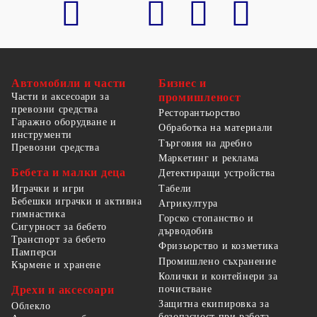
Автомобили и части
Бизнес и
Части и аксесоари за
промишленост
превозни средства
Ресторантьорство
Гаражно оборудване и
Обработка на материали
инструменти
Търговия на дребно
Превозни средства
Маркетинг и реклама
Бебета и малки деца
Детектиращи устройства
Табели
Играчки и игри
Бебешки играчки и активна
Агрикултура
гимнастика
Горско стопанство и
Сигурност за бебето
дърводобив
Транспорт за бебето
Фризьорство и козметика
Памперси
Промишлено съхранение
Кърмене и хранене
Колички и контейнери за
Дрехи и аксесоари
почистване
Защитна екипировка за
Облекло
безопасност при работа