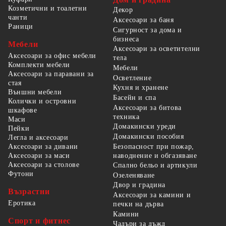
Козметични и тоалетни
Декор
чанти
Аксесоари за баня
Раници
Сигурност за дома и
бизнеса
Мебели
Аксесоари за осветителни
Аксесоари за офис мебели
тела
Комплекти мебели
Мебели
Аксесоари за паравани за
Осветление
стая
Кухня и хранене
Външни мебели
Басейн и спа
Колички и островни
Аксесоари за битова
шкафове
техника
Маси
Домакински уреди
Пейки
Домакински пособия
Легла и аксесоари
Безопасност при пожар,
Аксесоари за дивани
наводнение и обгазяване
Аксесоари за маси
Аксесоари за столове
Спално бельо и артикули
Футони
Озеленяване
Двор и градина
Възрастни
Аксесоари за камини и
Еротика
печки на дърва
Камини
Спорт и фитнес
Чадъри за дъжд