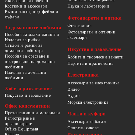
Аксесоари за облекло
Костюми и аксесоари
Наука и лаборатории
Ръчни чанти, портфейли и
куфари
Фотоапарати и оптика
Фотография
За домашните любимци
Фотоапарати и оптични
Пособия за малки животни
аксесоари
Изделия за рибки
Стълби и рампи за
Изкуство и забавление
домашни любимци
Пособия за сресване и
Хобита и творчески занаяти
постригване на домашни
Партита и празненства
любимци
Изделия за домашни
Електроника
любимци
Аксесоари за електроника
Хоби и развлечение
Видео
Изкуство и забавление
Аудио
Морска електроника
Офис консумативи
Презентационни материали
Чанти и куфари
Регистриране и
Аксесоари за багаж
организиране
Спортни сакове
Office Equipment
Куфари
Дом и градина