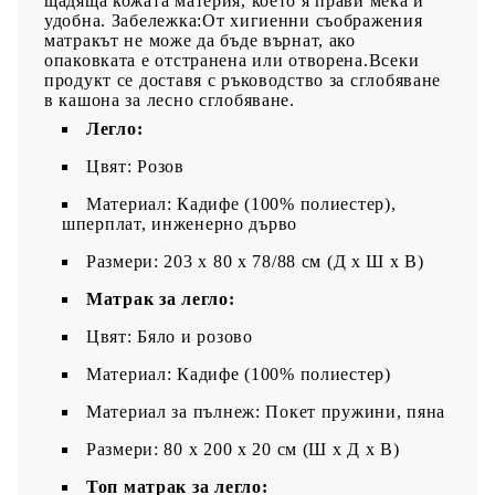
щадяща кожата материя, което я прави мека и
удобна. Забележка:От хигиенни съображения
матракът не може да бъде върнат, ако
опаковката е отстранена или отворена.Всеки
продукт се доставя с ръководство за сглобяване
в кашона за лесно сглобяване.
Легло:
Цвят: Розов
Материал: Кадифе (100% полиестер),
шперплат, инженерно дърво
Размери: 203 x 80 x 78/88 см (Д x Ш x В)
Матрак за легло:
Цвят: Бяло и розово
Материал: Кадифе (100% полиестер)
Материал за пълнеж: Покет пружини, пяна
Размери: 80 x 200 x 20 см (Ш x Д x В)
Топ матрак за легло: