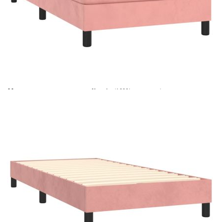
Време за доставка: 5 до 9 дни
Безплатна доставка до адрес при плащане по банков път
Цвят:
Бял
Материал:
Кадифе (100% полиестер)
Размери:
80 x 200 x 5 см (Ш x Д x В)
EAN code:
8720287459385
Материал на пълнежа:
Пяна
Материал за пълнеж:
Покет пружини, пяна
Материал на топ матрака:
Плат (100% полиестер)
Купи на изплащане
Credit calculator
Боксспринг легло с матрак, розово, 80x200 см, кадифе
Please select credit institution
Цена на продукта:
€255.00
Extraction of information from credit institutions