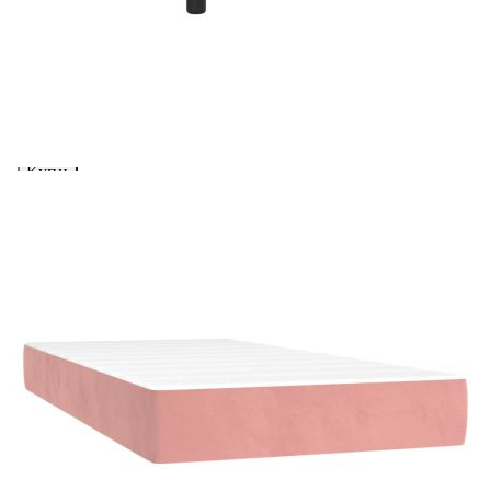
Предоставената таблица е с информационна цел.
Добавете продукта в количката си с бутона "Добави в
количката" и при поръчка ще можете да изберете броя
вноски на кредита.
Acest tabel are caracter informativ. Adăugați produsul în
coșul de cumpărături unde veți putea selecta detaliile
cererii de creditare.
Предоставената таблица е с информационна цел.
Добавете продукта в количката си с бутона "Добави в
количката" и при поръчка ще можете да изберете броя
вноски на кредита.
Предоставената таблица е с информационна цел.
Добавете продукта в количката си с бутона "Добави в
количката" и при поръчка ще можете да изберете броя
вноски на кредита.
Предоставената таблица е с информационна цел.
Добавете продукта в количката си с бутона "Добави в
количката" и при поръчка ще можете да изберете броя
вноски на кредита.