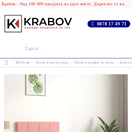
Крабов - Над 100 000 продукта на едно място. Директно от вносителя!
0878 17 49 71
Мебели
Легла и аксесоари
Легла и рамки за легла
Бокссп