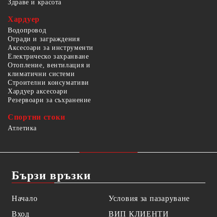
Здраве и красота
Хардуер
Водопровод
Огради и заграждения
Аксесоари за инструменти
Електрическо захранване
Отопление, вентилация и
климатични системи
Строителни консумативи
Хардуер аксесоари
Резервоари за съхранение
Спортни стоки
Атлетика
Бързи връзки
Начало
Условия за пазаруване
Вход
ВИП КЛИЕНТИ