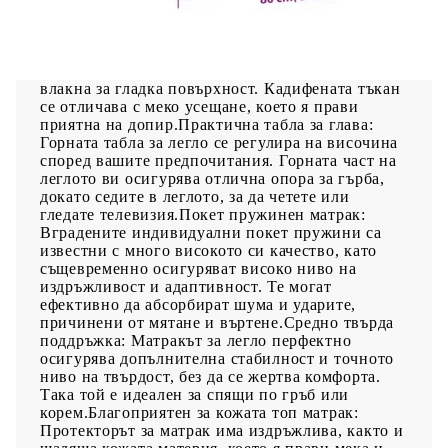
насладите на спокоен сън! Предлага ви
максимален релакс и приятен сън. Меко кадифе:
Кадифето е мека и луксозна материя, която се
отличава с гъста купчина равномерно отрязани
влакна за гладка повърхност. Кадифената тъкан
се отличава с меко усещане, което я прави
приятна на допир.Практична табла за глава:
Горната табла за легло се регулира на височина
според вашите предпочитания. Горната част на
леглото ви осигурява отлична опора за гърба,
докато седите в леглото, за да четете или
гледате телевизия.Покет пружинен матрак:
Вградените индивидуални покет пружини са
известни с много високото си качество, като
същевременно осигуряват високо ниво на
издръжливост и адаптивност. Те могат
ефективно да абсорбират шума и ударите,
причинени от мятане и въртене.Средно твърда
поддръжка: Матракът за легло перфектно
осигурява допълнителна стабилност и точното
ниво на твърдост, без да се жертва комфорта.
Така той е идеален за спящи по гръб или
корем.Благоприятен за кожата топ матрак:
Протекторът за матрак има издръжлива, както и