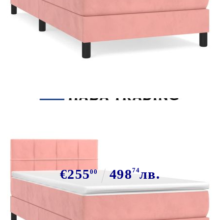
Tweet
Сподели
Боксспринг легло с матрак,
розово, 80x200 см, кадифе
€255
498
74
лв.
00
В наличност: 3 бр.