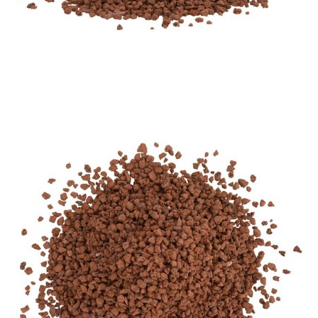
Време за доставка: 5 до 9 дни
Безплатна доставка до адрес при плащане по банков път
Купи на изплащане
Credit calculator
Вулканични камъни 25 кг червени 5-8 мм
Please select credit institution
Цена на продукта:
€68.51
Extraction of information from credit institutions
Предоставената таблица е с информационна цел.
Добавете продукта в количката си с бутона "Добави в
количката" и при поръчка ще можете да изберете броя
вноски на кредита.
Acest tabel are caracter informativ. Adăugați produsul în
coșul de cumpărături unde veți putea selecta detaliile