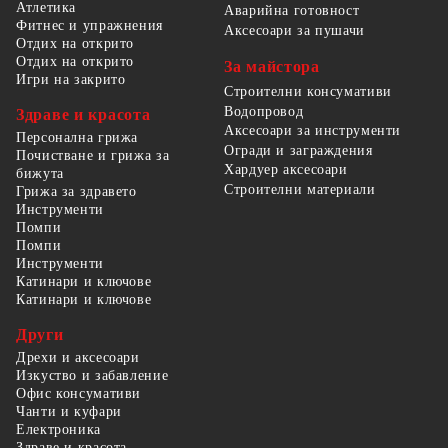
Атлетика
Аварийна готовност
Фитнес и упражнения
Аксесоари за пушачи
Отдих на открито
Отдих на открито
За майстора
Игри на закрито
Строителни консумативи
Водопровод
Здраве и красота
Аксесоари за инструменти
Персонална грижа
Огради и заграждения
Почистване и грижа за
Хардуер аксесоари
бижута
Строителни материали
Грижа за здравето
Инструменти
Помпи
Помпи
Инструменти
Катинари и ключове
Катинари и ключове
Други
Дрехи и аксесоари
Изкуство и забавление
Офис консумативи
Чанти и куфари
Електроника
Здраве и красота