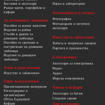
Костюми и аксесоари
Наука и лаборатории
Ръчни чанти, портфейли и
куфари
Фотоапарати и оптика
Фотография
За домашните любимци
Фотоапарати и оптични
Пособия за малки животни
аксесоари
Изделия за рибки
Стълби и рампи за
Изкуство и забавление
домашни любимци
Пособия за сресване и
Хобита и творчески занаяти
постригване на домашни
Партита и празненства
любимци
Изделия за домашни
Електроника
любимци
Аксесоари за електроника
Хоби и развлечение
Видео
Изкуство и забавление
Аудио
Морска електроника
Офис консумативи
Презентационни материали
Чанти и куфари
Регистриране и
Аксесоари за багаж
организиране
Спортни сакове
Office Equipment
Куфари
Дом и градина