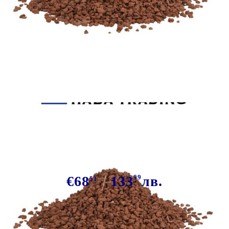
Tweet
Сподели
Вулканични камъни 25 кг
червени 5-8 мм
€68
133
99
лв.
51
В наличност: 17 бр.