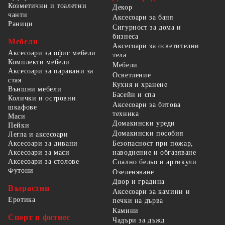
Козметични и тоалетни
Декор
чанти
Аксесоари за баня
Раници
Сигурност за дома и
бизнеса
Мебели
Аксесоари за осветителни
Аксесоари за офис мебели
тела
Комплекти мебели
Мебели
Аксесоари за паравани за
Осветление
стая
Кухня и хранене
Външни мебели
Басейн и спа
Колички и островни
Аксесоари за битова
шкафове
техника
Маси
Домакински уреди
Пейки
Домакински пособия
Легла и аксесоари
Безопасност при пожар,
Аксесоари за дивани
наводнение и обгазяване
Аксесоари за маси
Аксесоари за столове
Спално бельо и артикули
Футони
Озеленяване
Двор и градина
Възрастни
Аксесоари за камини и
Еротика
печки на дърва
Камини
Спорт и фитнес
Чадъри за дъжд