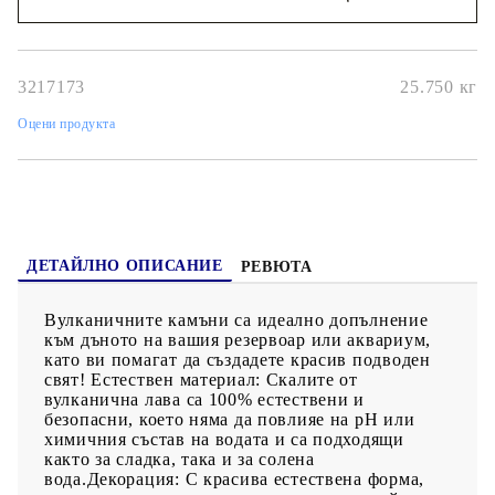
кислород и контролират нитратите за по-чисто и
здравословно местообитание.Широки приложения:
Наш представител ще се свърже с Вас в рамките на работния ден!
Вулканичните скали също са подходящи за градински
пейзажи, лехи и други скални приложения за озеленяване.
3217173
25.750
кг
Оцени продукта
ДЕТАЙЛНО ОПИСАНИЕ
РЕВЮТА
Вулканичните камъни са идеално допълнение
към дъното на вашия резервоар или аквариум,
като ви помагат да създадете красив подводен
свят! Естествен материал: Скалите от
вулканична лава са 100% естествени и
безопасни, което няма да повлияе на pH или
химичния състав на водата и са подходящи
както за сладка, така и за солена
вода.Декорация: С красива естествена форма,