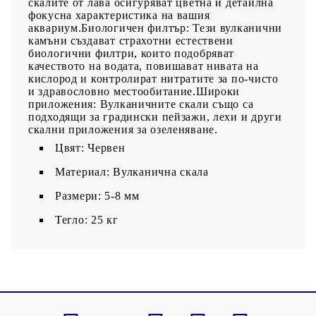
скалите от лава осигуряват цветна и детайлна
фокусна характеристика на вашия
аквариум.Биологичен филтър: Тези вулканични
камъни създават страхотни естествени
биологични филтри, които подобряват
качеството на водата, повишават нивата на
кислород и контролират нитратите за по-чисто
и здравословно местообитание.Широки
приложения: Вулканичните скали също са
подходящи за градински пейзажи, лехи и други
скални приложения за озеленяване.
Цвят: Червен
Материал: Вулканична скала
Размери: 5-8 мм
Тегло: 25 кг