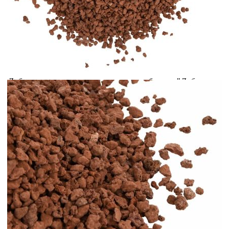
cererii de creditare.
Предоставената таблица е с информационна цел.
Добавете продукта в количката си с бутона "Добави в
количката" и при поръчка ще можете да изберете броя
вноски на кредита.
Предоставената таблица е с информационна цел.
Добавете продукта в количката си с бутона "Добави в
количката" и при поръчка ще можете да изберете броя
вноски на кредита.
Предоставената таблица е с информационна цел.
Добавете продукта в количката си с бутона "Добави в
количката" и при поръчка ще можете да изберете броя
вноски на кредита.
Предоставената таблица е с информационна цел.
Добавете продукта в количката си с бутона "Добави в
количката" и при поръчка ще можете да изберете броя
вноски на кредита.
Когато плащате с NewPay, всъщност NewPay плаща
поръчката Ви вместо Вас. Вие я получавате и