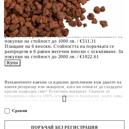
разполагате с три начина да я платите към тях:
Отложено до 30 дни от момента на изпращане на
поръчката без оскъпяване. За покупки на стойност до
400 лв. / €204,52
Плащане на 4 вноски. Заплащате 20% от стойността на
поръчката си на момента с карта. Останалата сума се
разделя на 3 равни месечни вноски без оскъпяване. За
покупки на стойност до 1000 лв. / €511.31
Плащане на 6 вноски. Стойността на поръчката се
разпределя в 6 равни месечни вноски с оскъпяване. За
покупки на стойност до 2000 лв. / €1022.61
Вулканичните камъни са идеално допълнение към дъното на
вашия резервоар или аквариум, като ви помагат да създадете
красив подводен свят! Естествен материал: Скалите от
вулканична лава са 100% естествени и безопасни, което няма
да повлияе на pH или химичния състав на водата и са
подходящи както за сладка, така и за солена вода.Декорация:
С красива естествена форма, скалите от лава осигуряват
Сравни
цветна и детайлна фокусна характеристика на вашия
аквариум.Биологичен филтър: Тези вулканични камъни
създават страхотни естествени биологични филтри, които
ПОРЪЧАЙ БЕЗ РЕГИСТРАЦИЯ
подобряват качеството на водата, повишават нивата на