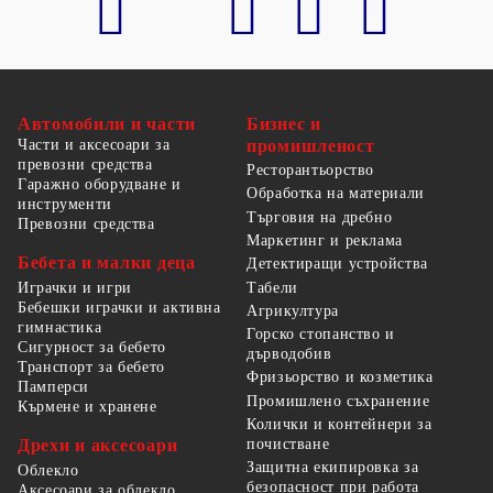
Автомобили и части
Бизнес и
Части и аксесоари за
промишленост
превозни средства
Ресторантьорство
Гаражно оборудване и
Обработка на материали
инструменти
Търговия на дребно
Превозни средства
Маркетинг и реклама
Бебета и малки деца
Детектиращи устройства
Табели
Играчки и игри
Бебешки играчки и активна
Агрикултура
гимнастика
Горско стопанство и
Сигурност за бебето
дърводобив
Транспорт за бебето
Фризьорство и козметика
Памперси
Промишлено съхранение
Кърмене и хранене
Колички и контейнери за
Дрехи и аксесоари
почистване
Защитна екипировка за
Облекло
безопасност при работа
Аксесоари за облекло