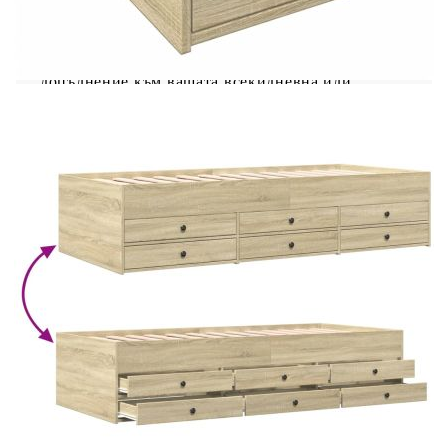
Това 2-в-1 разтегателно легло с чекмеджета,
служещо едновременно като диван и легло, е
практично и привличащо вниманието
допълнение към вашата всекидневна или
спалня. Многофункционално разтегателно
легло: Разтегателният диван функционира като
диван през деня или като легло през нощта,
осигурявайки удобно решение за посрещане на
гости и максимално оползотворяване на
пространството. Достатъчно място за
съхранение: Това легло за гости има 6
чекмеджета с колелца, които осигуряват
достатъчно място за съхранение на вашите
дрехи, чорапи, играчки, възглавници и
др.Солидна конструкция: Този разтегателен
диван има здрава рамка, изработена от
инженерна дървесина. Инженерната дървесина
е с изключително качество с гладка повърхност
и се отличава със здравина, стабилност и
устойчивост на влага. Полезно е да знаете:Тази
рамка за легло е с ламелна основа и включва
ламелите.Доставката включва само рамка за
дневна. Матракът не е включен. Можете да
разгледате нашия магазин за подходящи