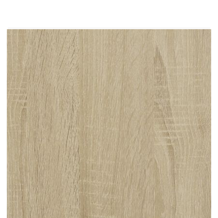
матраци.
Цвят: Дъб сонома
Материал: Инженерно дърво
Общи размери: 203 x 101,5 x 45,5 см (Д x
Ш x В)
Размери на подходящ матрак: 100 x 200 см
(Ш x Д) (матракът не е включен)
Размери на чекмеджетата на леглото
(всяко): 65 x 30 x 11,5 см (Д x Ш x В)
Необходим е монтаж
Доставката съдържа:
1 х Дневно легло
6 x Чекмеджета за легло