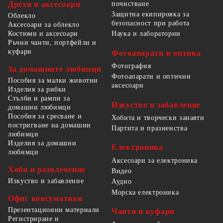
Дрехи и аксесоари
почистване
Защитна екипировка за
Облекло
безопасност при работа
Аксесоари за облекло
Костюми и аксесоари
Наука и лаборатории
Ръчни чанти, портфейли и
куфари
Фотоапарати и оптика
Фотография
За домашните любимци
Фотоапарати и оптични
Пособия за малки животни
аксесоари
Изделия за рибки
Стълби и рампи за
Изкуство и забавление
домашни любимци
Пособия за сресване и
Хобита и творчески занаяти
постригване на домашни
Партита и празненства
любимци
Изделия за домашни
Електроника
любимци
Аксесоари за електроника
Хоби и развлечение
Видео
Изкуство и забавление
Аудио
Морска електроника
Офис консумативи
Презентационни материали
Чанти и куфари
Регистриране и