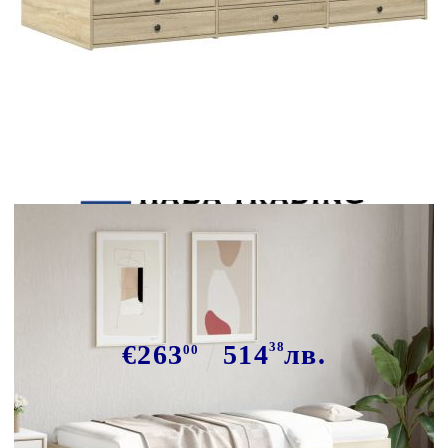
Tweet
Сподели
Дневно легло с чекмеджета, без
матрак, сонома дъб, 100x200 см
€263
514
38
лв.
00
В наличност: 3 бр.