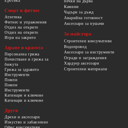
Еротика
печки на дърва
Камини
Спорт и фитнес
Чадъри за дъжд
Атлетика
Аварийна готовност
Фитнес и упражнения
Аксесоари за пушачи
Отдих на открито
Отдих на открито
За майстора
Игри на закрито
Строителни консумативи
Водопровод
Здраве и красота
Аксесоари за инструменти
Персонална грижа
Огради и заграждения
Почистване и грижа за
Хардуер аксесоари
бижута
Строителни материали
Грижа за здравето
Инструменти
Помпи
Помпи
Инструменти
Катинари и ключове
Катинари и ключове
Други
Дрехи и аксесоари
Изкуство и забавление
Офис консумативи