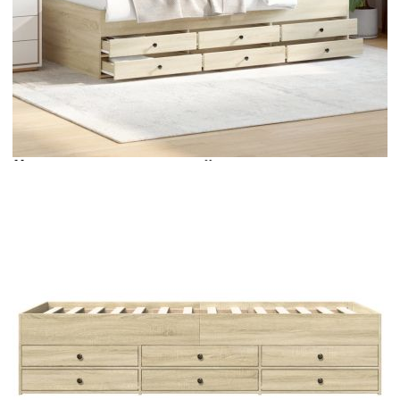
Време за доставка: 5 до 9 дни
Безплатна доставка до адрес при плащане по банков път
Цвят:
Дъб сонома
Материал:
Инженерно дърво
EAN code:
8721102625220
Общи размери:
203 x 101,5 x 45,5 см (Д x Ш x В)
Размери на подходящ матрак:
100 x 200 см (Ш x Д) (матракът не
е включен)
Размери на чекмеджетата на
65 x 30 x 11,5 см (Д x Ш x В)
леглото (всяко):
Купи на изплащане
Credit calculator
Дневно легло с чекмеджета, без матрак, сонома дъб,
100x200 см
Please select credit institution
Цена на продукта:
€263.00