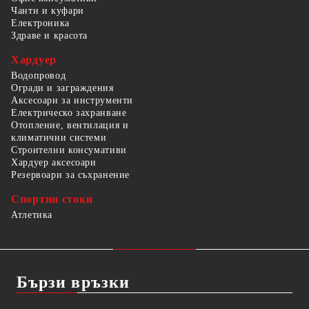
Чанти и куфари
Електроника
Здраве и красота
Хардуер
Водопровод
Огради и заграждения
Аксесоари за инструменти
Електрическо захранване
Отопление, вентилация и
климатични системи
Строителни консумативи
Хардуер аксесоари
Резервоари за съхранение
Спортни стоки
Атлетика
Бързи връзки