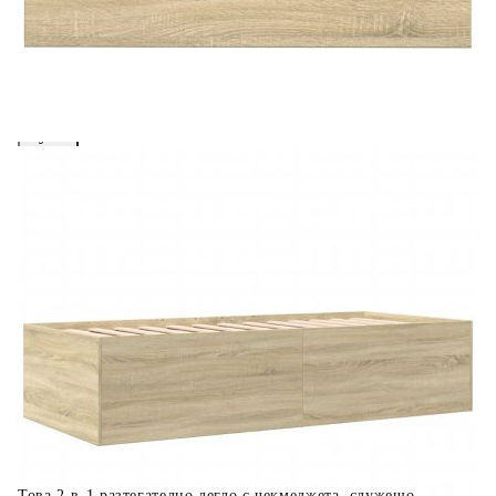
вноски на кредита.
Предоставената таблица е с информационна цел.
Добавете продукта в количката си с бутона "Добави в
количката" и при поръчка ще можете да изберете броя
вноски на кредита.
Когато плащате с NewPay, всъщност NewPay плаща
поръчката Ви вместо Вас. Вие я получавате и
разполагате с три начина да я платите към тях:
Отложено до 30 дни от момента на изпращане на
поръчката без оскъпяване. За покупки на стойност до
400 лв. / €204,52
Плащане на 4 вноски. Заплащате 20% от стойността на
поръчката си на момента с карта. Останалата сума се
разделя на 3 равни месечни вноски без оскъпяване. За
покупки на стойност до 1000 лв. / €511.31
Плащане на 6 вноски. Стойността на поръчката се
разпределя в 6 равни месечни вноски с оскъпяване. За
покупки на стойност до 2000 лв. / €1022.61
Това 2-в-1 разтегателно легло с чекмеджета, служещо