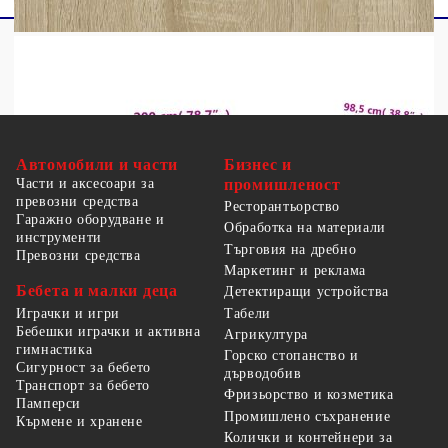
Автомобили и части
Бизнес и
Части и аксесоари за
промишленост
превозни средства
Ресторантьорство
Гаражно оборудване и
Обработка на материали
инструменти
Търговия на дребно
Превозни средства
Маркетинг и реклама
Бебета и малки деца
Детектиращи устройства
Табели
Играчки и игри
Бебешки играчки и активна
Агрикултура
гимнастика
Горско стопанство и
Сигурност за бебето
дърводобив
Транспорт за бебето
Фризьорство и козметика
Памперси
Промишлено съхранение
Кърмене и хранене
Колички и контейнери за