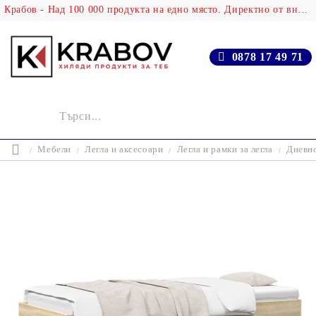
Крабов - Над 100 000 продукта на едно място. Директно от вносителя!
0878 17 49 71
Мебели
Легла и аксесоари
Легла и рамки за легла
Дневно