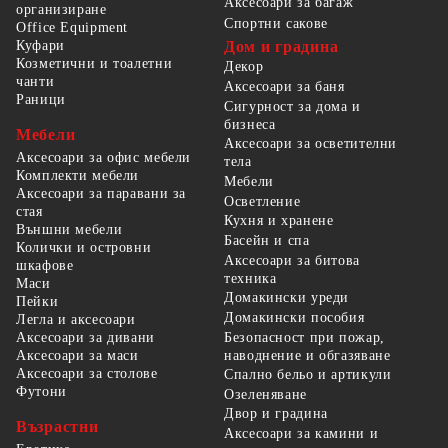
Аксесоари за багаж
организиране
Спортни сакове
Office Equipment
Куфари
Дом и градина
Козметични и тоалетни
Декор
чанти
Аксесоари за баня
Раници
Сигурност за дома и
бизнеса
Мебели
Аксесоари за осветителни
Аксесоари за офис мебели
тела
Комплекти мебели
Мебели
Аксесоари за паравани за
Осветление
стая
Кухня и хранене
Външни мебели
Басейн и спа
Колички и островни
Аксесоари за битова
шкафове
техника
Маси
Домакински уреди
Пейки
Домакински пособия
Легла и аксесоари
Безопасност при пожар,
Аксесоари за дивани
наводнение и обгазяване
Аксесоари за маси
Аксесоари за столове
Спално бельо и артикули
Футони
Озеленяване
Двор и градина
Възрастни
Аксесоари за камини и