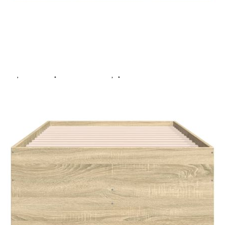
Extraction of information from credit institutions
Предоставената таблица е с информационна цел.
Добавете продукта в количката си с бутона "Добави в
количката" и при поръчка ще можете да изберете броя
вноски на кредита.
Acest tabel are caracter informativ. Adăugați produsul în
coșul de cumpărături unde veți putea selecta detaliile
cererii de creditare.
Предоставената таблица е с информационна цел.
Добавете продукта в количката си с бутона "Добави в
количката" и при поръчка ще можете да изберете броя
вноски на кредита.
Предоставената таблица е с информационна цел.
Добавете продукта в количката си с бутона "Добави в
количката" и при поръчка ще можете да изберете броя
вноски на кредита.
Предоставената таблица е с информационна цел.
Добавете продукта в количката си с бутона "Добави в
количката" и при поръчка ще можете да изберете броя