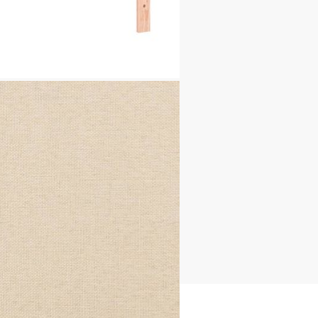
ат (100% полиестер)
x Ш x В)