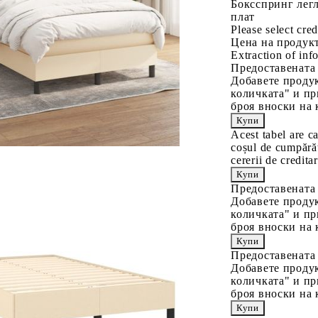
Боксспринг легл
плат
Please select cred
Цена на продукт
Extraction of info
Предоставената
Добавете продук
количката" и пр
броя вноски на 
Acest tabel are c
coșul de cumpărăt
cererii de creditar
Предоставената
Добавете продук
количката" и пр
броя вноски на 
Предоставената
Добавете продук
количката" и пр
броя вноски на 