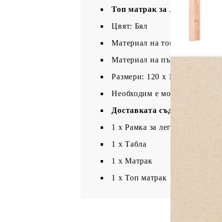
Топ матрак за легло:
Цвят: Бял
Материал на топ матрака: Пл
Материал на пълнежа: Пяна
Размери: 120 x 190 x 5 см (Д 
Необходим е монтаж
Доставката съдържа:
1 x Рамка за легло
1 x Табла
1 x Матрак
1 х Топ матрак