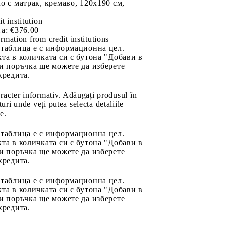
о с матрак, кремаво, 120x190 см,
it institution
а:
€376.00
rmation from credit institutions
 таблица е с информационна цел.
та в количката си с бутона "Добави в
и поръчка ще можете да изберете
кредита.
aracter informativ. Adăugați produsul în
uri unde veți putea selecta detaliile
e.
 таблица е с информационна цел.
та в количката си с бутона "Добави в
и поръчка ще можете да изберете
кредита.
 таблица е с информационна цел.
та в количката си с бутона "Добави в
и поръчка ще можете да изберете
кредита.