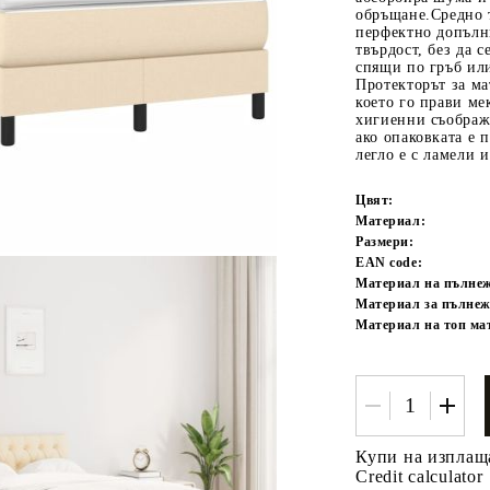
обръщане.Средно 
перфектно допълн
твърдост, без да с
спящи по гръб ил
Протекторът за ма
което го прави ме
хигиенни съображе
ако опаковката е 
легло е с ламели 
Цвят:
Tweet
одели
Материал:
Размери:
EAN code:
Материал на пълне
Материал за пълнеж
Материал на топ ма
Купи на изплащ
Credit calculator