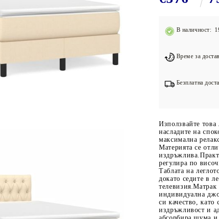
Подложки за фитнес уреди
В
Лостове за набиране
В наличност: 1
Силови кули
Йога и пилатес
Време за достав
Безплатна доста
Използвайте това 
насладите на спок
максимална релак
Материята се отли
издръжлива.Практи
регулира по висо
Таблата на леглот
докато седите в ле
телевизия.Матрак
индивидуална джо
си качество, като
издръжливост и а
абсорбира шума и