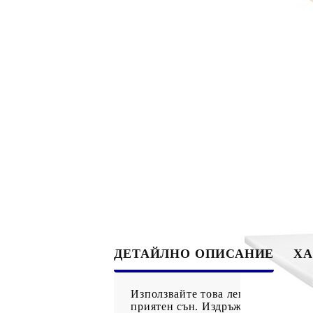
ДЕТАЙЛНО ОПИСАНИЕ
ХА
Използвайте това легло с пружинн
приятен сън. Издръжлива материя: