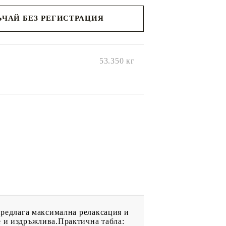
ЧАЙ БЕЗ РЕГИСТРАЦИЯ
ще се
ките на
53.350
кг
 предлага максимална релаксация и
е и издръжлива.Практична табла: