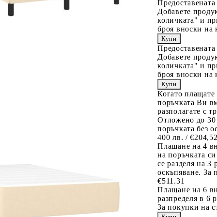
Предоставената
Добавете продук
количката" и пр
броя вноски на 
Предоставената
Добавете продук
количката" и пр
броя вноски на 
Когато плащате
поръчката Ви вм
разполагате с т
Отложено до 30
поръчката без о
400 лв. / €204,5
Плащане на 4 в
на поръчката си
се разделя на 3
оскъпяване. За 
€511.31
Плащане на 6 вн
разпределя в 6 
За покупки на с