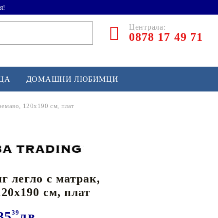
я!
Централа:
0878 17 49 71
ЕЦА
ДОМАШНИ ЛЮБИМЦИ
ремаво, 120x190 см, плат
ТЛЕТИКА
аскетбол
кс и бойни изкуства
г легло с матрак,
йзбол и софтбол
120x190 см, плат
кей и лакрос
сновно спортно оборудване
35
39
лв.