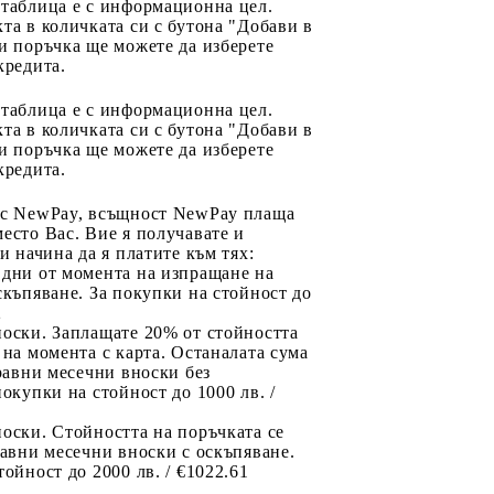
 таблица е с информационна цел.
та в количката си с бутона "Добави в
и поръчка ще можете да изберете
кредита.
 таблица е с информационна цел.
та в количката си с бутона "Добави в
и поръчка ще можете да изберете
кредита.
 с NewPay, всъщност NewPay плаща
есто Вас. Вие я получавате и
ри начина да я платите към тях:
 дни от момента на изпращане на
скъпяване. За покупки на стойност до
2
носки. Заплащате 20% от стойността
 на момента с карта. Останалата сума
 равни месечни вноски без
покупки на стойност до 1000 лв. /
оски. Стойността на поръчката се
равни месечни вноски с оскъпяване.
тойност до 2000 лв. / €1022.61