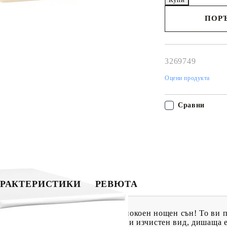
ПОРЪ
Наш представител 
свърже с Вас в рам
работния ден!
3269749
Оцени продукта
Сравни
РАКТЕРИСТИКИ
РЕВЮТА
а основа, за да се насладите на спокоен нощен сън! То ви
 Материята се отличава с семпъл и изчистен вид, дишаща 