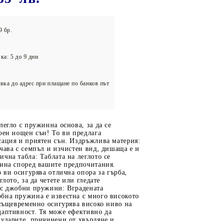
олейбол
9 бр.
ка: 5 до 9 дни
вка до адрес при плащане по банков път
легло с пружинна основа, за да се
оен нощен сън! То ви предлага
сация и приятен сън. Издръжлива материя:
чава с семпъл и изчистен вид, дишаща е и
чна табла: Таблата на леглото се
чина според вашите предпочитания.
о ви осигурява отлична опора за гърба,
глото, за да четете или гледате
 с джобни пружини: Вградената
бна пружина е известна с много високото
 същевременно осигурява високо ниво на
даптивност. Тя може ефективно да
 ударите, причинени от хвърляне и