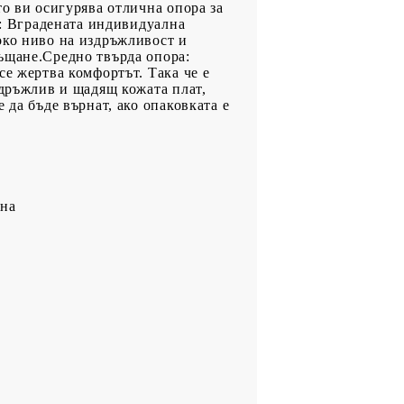
то ви осигурява отлична опора за
и: Вградената индивидуална
око ниво на издръжливост и
ъщане.Средно твърда опора:
се жертва комфортът. Така че е
здръжлив и щадящ кожата плат,
 да бъде върнат, ако опаковката е
ина