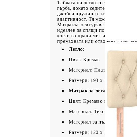
Таблата на леглото се регулира п
гърба, докато седите в леглото, 
джобна пружина е известна с мног
адаптивност. Тя може ефективно д
Матракът осигурява перфектно доп
идеален за спящи по гръб или кор
което го прави мек и удобен. Поле
премахната или отворена.Тази рам
Легло:
Цвят: Кремав
Материал: Плат (100% полиес
Размери: 193 x 123 x 78/88 см
Матрак за легло:
Цвят: Кремаво и бяло
Материал: Текстил (100% пол
Материал за пълнеж: Покет 
Размери: 120 x 190 x 20 см (