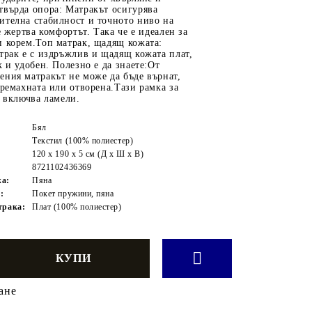
твърда опора: Матракът осигурява
ителна стабилност и точното ниво на
е жертва комфортът. Така че е идеален за
и корем.Топ матрак, щадящ кожата:
трак е с издръжлив и щадящ кожата плат,
к и удобен. Полезно е да знаете:От
ния матракът не може да бъде върнат,
премахната или отворена.Тази рамка за
и включва ламели.
Бял
Текстил (100% полиестер)
120 x 190 x 5 см (Д x Ш x В)
8721102436369
жа:
Пяна
:
Покет пружини, пяна
трака:
Плат (100% полиестер)
ане