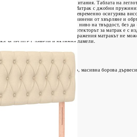
о височина според вашите предпочитания. Таблата на легло
за да четете или гледате телевизия.Матрак с джобни пружин
о високото си качество, като същевременно осигурява вис
а абсорбира шума и ударите, причинени от хвърляне и обр
ълнителна стабилност и точното ниво на твърдост, без да 
ем.Топ матрак, щадящ кожата: Протекторът за матрак е с и
зно е да знаете:От хигиенни съображения матракът не може
ка за легло е с ламели и включва ламели.
тер), шперплат, инженерно дърво, масивна борова дървес
 (Д x Ш x В)
иестер)
пружини, пяна
Д x Ш x В)