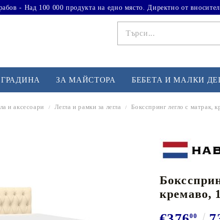
рабов - Над 100 000 продукта на едно място. Директно от вносител
 ГРАДИНА
ЗА МАЙСТОРА
БЕБЕТА И МАЛКИ Д
ла и аксесоари
Легла и рамки за легла
Боксспринг легло с матрак, к
ФИТНЕС УПРАЖНЕНИЯ
А
Вдигане на тежести
Б
Кардио
Бо
любимци
Бокссприн
Йога и пилатес
Бе
кремаво, 
Лежанки за упражнения
Хо
Тренажори за баланс
О
€376
7
00