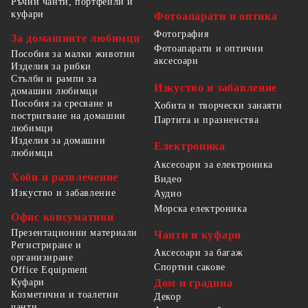
Ръчни чанти, портфейли и
куфари
Фотоапарати и оптика
Фотография
За домашните любимци
Фотоапарати и оптични
Пособия за малки животни
аксесоари
Изделия за рибки
Стълби и рампи за
Изкуство и забавление
домашни любимци
Пособия за сресване и
Хобита и творчески занаяти
постригване на домашни
Партита и празненства
любимци
Изделия за домашни
Електроника
любимци
Аксесоари за електроника
Хоби и развлечение
Видео
Изкуство и забавление
Аудио
Морска електроника
Офис консумативи
Презентационни материали
Чанти и куфари
Регистриране и
Аксесоари за багаж
организиране
Спортни сакове
Office Equipment
Куфари
Дом и градина
Козметични и тоалетни
Декор
чанти