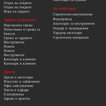
Отдих на открито
Отдих на открито
За майстора
Игри на закрито
Строителни консумативи
Водопровод
Здраве и красота
Аксесоари за инструменти
Персонална грижа
Огради и заграждения
Почистване и грижа за
Хардуер аксесоари
бижута
Строителни материали
Грижа за здравето
Инструменти
Помпи
Помпи
Инструменти
Катинари и ключове
Катинари и ключове
Други
Дрехи и аксесоари
Изкуство и забавление
Офис консумативи
Чанти и куфари
Електроника
Здраве и красота