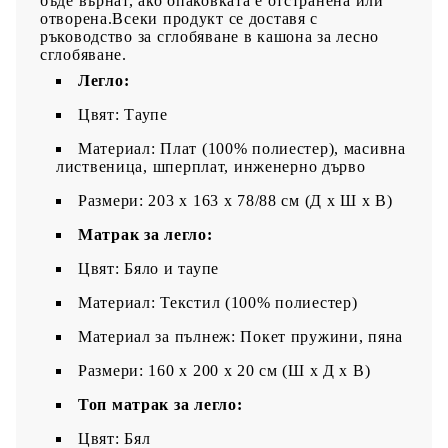
бъде върнат, ако опаковката е отстранена или
отворена.Всеки продукт се доставя с
ръководство за сглобяване в кашона за лесно
сглобяване.
Легло:
Цвят: Таупе
Материал: Плат (100% полиестер), масивна
лиственица, шперплат, инженерно дърво
Размери: 203 x 163 x 78/88 см (Д x Ш x В)
Матрак за легло:
Цвят: Бяло и таупе
Материал: Текстил (100% полиестер)
Материал за пълнеж: Покет пружини, пяна
Размери: 160 x 200 x 20 см (Ш x Д x В)
Топ матрак за легло:
Цвят: Бял