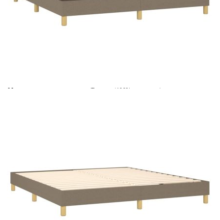
Време за доставка: 5 до 9 дни
Безплатна доставка до адрес при плащане по банков път
Цвят:
Бял
Материал:
Текстил (100% полиестер)
Размери:
160 x 200 x 5 см (Ш x Д x В)
EAN code:
8720287320586
Материал на пълнежа:
Пяна
Материал за пълнеж:
Покет пружини, пяна
Материал на топ матрака:
Плат (100% полиестер)
Купи на изплащане
Credit calculator
Боксспринг легло с матрак, таупе, 160x200 см, плат
Please select credit institution
Цена на продукта:
€559.00
Extraction of information from credit institutions