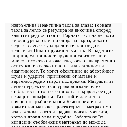
насладите на спокоен сън! Предлага ви
максимален релакс и приятен сън. Издържлива
тъкан: Тъканта се отличава със семпъл и
изчистен вид и е дишаща и
издръжлива.Практична табла за глава: Горната
табла за легло се регулира на височина според
вашите предпочитания. Горната част на леглото
ви осигурява отлична опора за гърба, докато
седите в леглото, за да четете или гледате
телевизия.Покет пружинен матрак: Вградените
индивидуални покет пружини са известни с
много високото си качество, като същевременно
осигуряват високо ниво на издръжливост и
адаптивност. Те могат ефективно да абсорбират
шума и ударите, причинени от мятане и
въртене.Средно твърда поддръжка: Матракът за
легло перфектно осигурява допълнителна
стабилност и точното ниво на твърдост, без да
се жертва комфорта. Така той е идеален за
спящи по гръб или корем.Благоприятен за
кожата топ матрак: Протекторът за матрак има
издръжлива, както и щадяща кожата материя,
което я прави мека и удобна. Забележка:От
хигиенни съображения матракът не може да