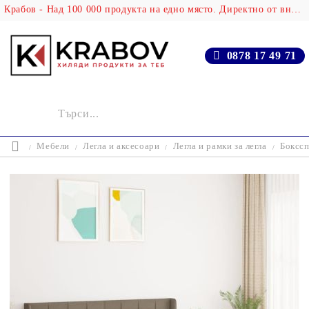
Крабов - Над 100 000 продукта на едно място. Директно от вносителя!
0878 17 49 71
Мебели
Легла и аксесоари
Легла и рамки за легла
Бокссп