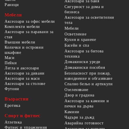
Аксесоари за баня
Раници
Сигурност за дома и
бизнеса
Мебели
Аксесоари за осветителни
Аксесоари за офис мебели
тела
Комплекти мебели
Мебели
Аксесоари за паравани за
Осветление
стая
Кухня и хранене
Външни мебели
Басейн и спа
Колички и островни
Аксесоари за битова
шкафове
техника
Маси
Домакински уреди
Пейки
Домакински пособия
Легла и аксесоари
Безопасност при пожар,
Аксесоари за дивани
наводнение и обгазяване
Аксесоари за маси
Аксесоари за столове
Спално бельо и артикули
Футони
Озеленяване
Двор и градина
Възрастни
Аксесоари за камини и
Еротика
печки на дърва
Камини
Спорт и фитнес
Чадъри за дъжд
Атлетика
Аварийна готовност
Фитнес и упражнения
Аксесоари за пушачи