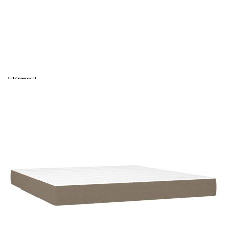
Предоставената таблица е с информационна цел.
Добавете продукта в количката си с бутона "Добави в
количката" и при поръчка ще можете да изберете броя
вноски на кредита.
Acest tabel are caracter informativ. Adăugați produsul în
coșul de cumpărături unde veți putea selecta detaliile
cererii de creditare.
Предоставената таблица е с информационна цел.
Добавете продукта в количката си с бутона "Добави в
количката" и при поръчка ще можете да изберете броя
вноски на кредита.
Предоставената таблица е с информационна цел.
Добавете продукта в количката си с бутона "Добави в
количката" и при поръчка ще можете да изберете броя
вноски на кредита.
Предоставената таблица е с информационна цел.
Добавете продукта в количката си с бутона "Добави в
количката" и при поръчка ще можете да изберете броя
вноски на кредита.