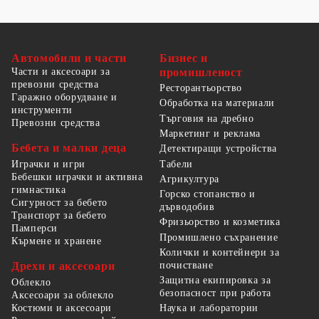
Автомобили и части
Бизнес и
Части и аксесоари за
промишленост
превозни средства
Ресторантьорство
Гаражно оборудване и
Обработка на материали
инструменти
Търговия на дребно
Превозни средства
Маркетинг и реклама
Бебета и малки деца
Детектиращи устройства
Табели
Играчки и игри
Бебешки играчки и активна
Агрикултура
гимнастика
Горско стопанство и
Сигурност за бебето
дърводобив
Транспорт за бебето
Фризьорство и козметика
Памперси
Промишлено съхранение
Кърмене и хранене
Колички и контейнери за
Дрехи и аксесоари
почистване
Защитна екипировка за
Облекло
безопасност при работа
Аксесоари за облекло
Костюми и аксесоари
Наука и лаборатории