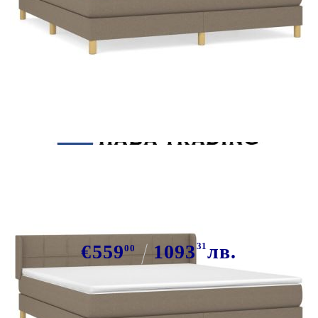
Tweet
Сподели
Боксспринг легло с матрак, таупе,
160x200 см, плат
€559
1093
31
лв.
00
В наличност: 21 бр.