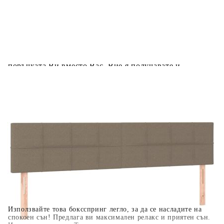
Предоставената таблица е с информационна цел.
Добавете продукта в количката си с бутона "Добави в
количката" и при поръчка ще можете да изберете броя
вноски на кредита.
Когато плащате с NewPay, всъщност NewPay плаща
поръчката Ви вместо Вас. Вие я получавате и
разполагате с три начина да я платите към тях:
Отложено до 30 дни от момента на изпращане на
поръчката без оскъпяване. За покупки на стойност до
400 лв. / €204,52
Плащане на 4 вноски. Заплащате 20% от стойността на
поръчката си на момента с карта. Останалата сума се
разделя на 3 равни месечни вноски без оскъпяване. За
покупки на стойност до 1000 лв. / €511.31
Плащане на 6 вноски. Стойността на поръчката се
разпределя в 6 равни месечни вноски с оскъпяване. За
покупки на стойност до 2000 лв. / €1022.61
Използвайте това боксспринг легло, за да се насладите на
спокоен сън! Предлага ви максимален релакс и приятен сън.