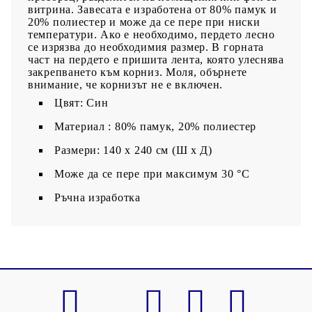
витрина. Завесата е изработена от 80% памук и
20% полиестер и може да се пере при ниски
температури. Ако е необходимо, пердето лесно
се изрязва до необходимия размер. В горната
част на пердето е пришита лента, която улеснява
закрепването към корниз. Моля, обърнете
внимание, че корнизът не е включен.
Цвят: Син
Материал : 80% памук, 20% полиестер
Размери: 140 x 240 cм (Ш х Д)
Може да се пере при максимум 30 °C
Ръчна изработка