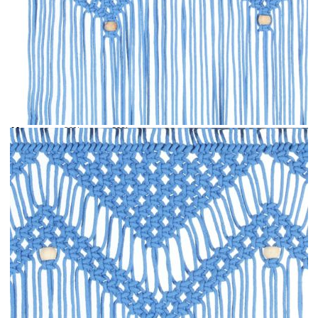
Време за доставка: 5 до 9 дни
Безплатна доставка до адрес при плащане по банков път
Цвят:
Син
Материал:
80% памук, 20% полиестер
Размери:
140 x 240 cм (Ш х Д)
EAN code:
8720286180877
Купи на изплащане
Credit calculator
Завеса макраме, синя, 140x240 см, памук
Please select credit institution
Цена на продукта:
€27.00
Extraction of information from credit institutions
Предоставената таблица е с информационна цел.
Добавете продукта в количката си с бутона "Добави в
количката" и при поръчка ще можете да изберете броя