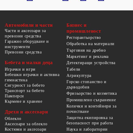
Автомобили и части
Бизнес и
Части и аксесоари за
промишленост
превозни средства
Ресторантьорство
Гаражно оборудване и
Обработка на материали
инструменти
Търговия на дребно
Превозни средства
Маркетинг и реклама
Бебета и малки деца
Детектиращи устройства
Табели
Играчки и игри
Бебешки играчки и активна
Агрикултура
гимнастика
Горско стопанство и
Сигурност за бебето
дърводобив
Транспорт за бебето
Фризьорство и козметика
Памперси
Промишлено съхранение
Кърмене и хранене
Колички и контейнери за
Дрехи и аксесоари
почистване
Защитна екипировка за
Облекло
безопасност при работа
Аксесоари за облекло
Костюми и аксесоари
Наука и лаборатории