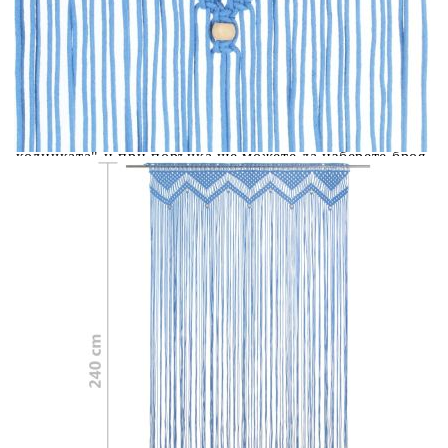
вноски на кредита.
Acest tabel are caracter informativ. Adăugați produsul în
coșul de cumpărături unde veți putea selecta detaliile
cererii de creditare.
Предоставената таблица е с информационна цел.
Добавете продукта в количката си с бутона "Добави в
количката" и при поръчка ще можете да изберете броя
вноски на кредита.
Предоставената таблица е с информационна цел.
Добавете продукта в количката си с бутона "Добави в
количката" и при поръчка ще можете да изберете броя
вноски на кредита.
Предоставената таблица е с информационна цел.
Добавете продукта в количката си с бутона "Добави в
количката" и при поръчка ще можете да изберете броя
вноски на кредита.
Предоставената таблица е с информационна цел.
Добавете продукта в количката си с бутона "Добави в
количката" и при поръчка ще можете да изберете броя