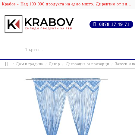
Крабов - Над 100 000 продукта на едно място. Директно от вносителя!
0878 17 49 71
Дом и градина
Декор
Декорация за прозорци
Завеси и п