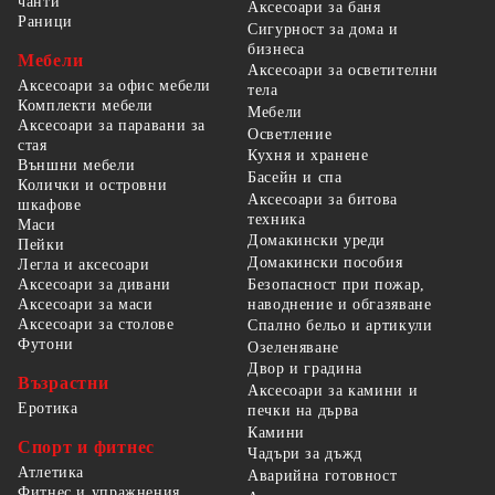
чанти
Аксесоари за баня
Раници
Сигурност за дома и
бизнеса
Мебели
Аксесоари за осветителни
Аксесоари за офис мебели
тела
Комплекти мебели
Мебели
Аксесоари за паравани за
Осветление
стая
Кухня и хранене
Външни мебели
Басейн и спа
Колички и островни
Аксесоари за битова
шкафове
техника
Маси
Домакински уреди
Пейки
Домакински пособия
Легла и аксесоари
Безопасност при пожар,
Аксесоари за дивани
наводнение и обгазяване
Аксесоари за маси
Аксесоари за столове
Спално бельо и артикули
Футони
Озеленяване
Двор и градина
Възрастни
Аксесоари за камини и
Еротика
печки на дърва
Камини
Спорт и фитнес
Чадъри за дъжд
Атлетика
Аварийна готовност
Фитнес и упражнения