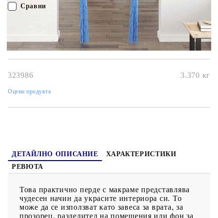
размер. В горната част на пердето е пришита лента, която
Сравни
улеснява закрепването към корниз. Моля, обърнете внимание,
че корнизът не е включен.
ПОРЪЧАЙ БЕЗ РЕГИСТРАЦИЯ
Наш представител ще се свърже с Вас в рамките на работния ден!
323986
3.370
кг
Оцени продукта
ДЕТАЙЛНО ОПИСАНИЕ
ХАРАКТЕРИСТИКИ
РЕВЮТА
Това практично перде с макраме представлява
чудесен начин да украсите интериора си. То
може да се използват като завеса за врата, за
прозорец, разделител на помещения или фон за