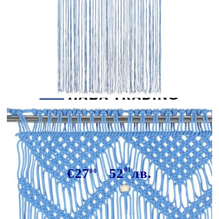
Tweet
Сподели
Завеса макраме, синя, 140x240 см,
памук
€27
52
81
лв.
00
В наличност: 26 бр.