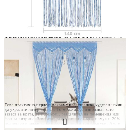
вноски на кредита.
Когато плащате с NewPay, всъщност NewPay плаща
поръчката Ви вместо Вас. Вие я получавате и
разполагате с три начина да я платите към тях:
Отложено до 30 дни от момента на изпращане на
поръчката без оскъпяване. За покупки на стойност до
400 лв. / €204,52
Плащане на 4 вноски. Заплащате 20% от стойността на
поръчката си на момента с карта. Останалата сума се
разделя на 3 равни месечни вноски без оскъпяване. За
покупки на стойност до 1000 лв. / €511.31
Плащане на 6 вноски. Стойността на поръчката се
разпределя в 6 равни месечни вноски с оскъпяване. За
покупки на стойност до 2000 лв. / €1022.61
Това практично перде с макраме представлява чудесен начин
да украсите интериора си. То може да се използват като
завеса за врата, за прозорец, разделител на помещения или
фон за витрина. Завесата е изработена от 80% памук и 20%
полиестер и може да се пере при ниски температури. Ако е
необходимо, пердето лесно се изрязва до необходимия