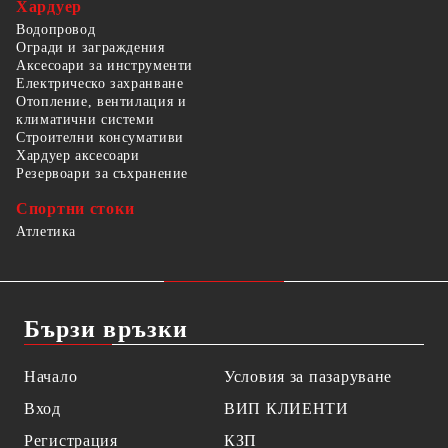
Хардуер
Водопровод
Огради и заграждения
Аксесоари за инструменти
Електрическо захранване
Отопление, вентилация и
климатични системи
Строителни консумативи
Хардуер аксесоари
Резервоари за съхранение
Спортни стоки
Атлетика
Бързи връзки
Начало
Условия за пазаруване
Вход
ВИП КЛИЕНТИ
Регистрация
КЗП