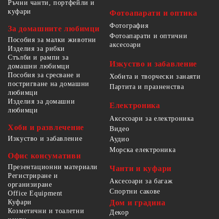
Ръчни чанти, портфейли и
куфари
Фотоапарати и оптика
Фотография
За домашните любимци
Фотоапарати и оптични
Пособия за малки животни
аксесоари
Изделия за рибки
Стълби и рампи за
Изкуство и забавление
домашни любимци
Пособия за сресване и
Хобита и творчески занаяти
постригване на домашни
Партита и празненства
любимци
Изделия за домашни
Електроника
любимци
Аксесоари за електроника
Хоби и развлечение
Видео
Изкуство и забавление
Аудио
Морска електроника
Офис консумативи
Презентационни материали
Чанти и куфари
Регистриране и
Аксесоари за багаж
организиране
Спортни сакове
Office Equipment
Куфари
Дом и градина
Козметични и тоалетни
Декор