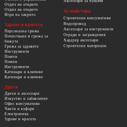
Аксесоари за пушачи
Отдих на открито
Отдих на открито
За майстора
Игри на закрито
Строителни консумативи
Водопровод
Здраве и красота
Аксесоари за инструменти
Персонална грижа
Огради и заграждения
Почистване и грижа за
Хардуер аксесоари
бижута
Строителни материали
Грижа за здравето
Инструменти
Помпи
Помпи
Инструменти
Катинари и ключове
Катинари и ключове
Други
Дрехи и аксесоари
Изкуство и забавление
Офис консумативи
Чанти и куфари
Електроника
Здраве и красота