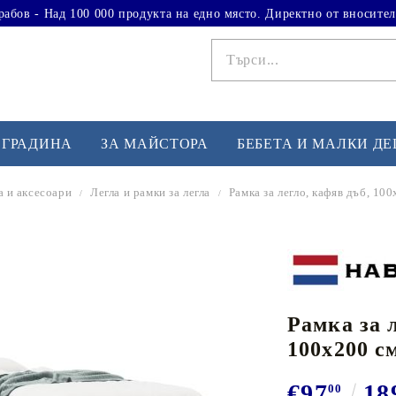
рабов - Над 100 000 продукта на едно място. Директно от вносител
 ГРАДИНА
ЗА МАЙСТОРА
БЕБЕТА И МАЛКИ Д
а и аксесоари
Легла и рамки за легла
Рамка за легло, кафяв дъб, 10
ФИТНЕС УПРАЖНЕНИЯ
А
Вдигане на тежести
Б
Кардио
Бо
любимци
Рамка за 
Йога и пилатес
Бе
100x200 с
Лежанки за упражнения
Хо
Тренажори за баланс
О
€97
18
00