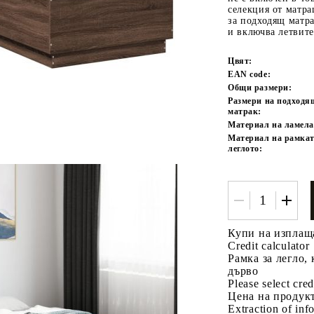
селекция от матра
за подходящ матра
и включва летвите
Цвят:
EAN code:
Общи размери:
Размери на подходя
матрак:
Материал на ламела
Tweet
Материал на рамкат
одели
леглото:
Купи на изплащ
Credit calculator
Рамка за легло,
дърво
Please select cred
Цена на продукт
Extraction of info