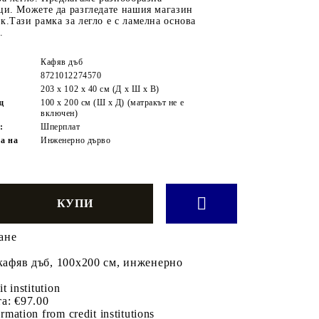
ци. Можете да разгледате нашия магазин
к.Тази рамка за легло е с ламелна основа
.
Кафяв дъб
8721012274570
203 x 102 x 40 см (Д x Ш x В)
щ
100 x 200 см (Ш x Д) (матракът не е
включен)
:
Шперплат
а на
Инженерно дърво
ане
 кафяв дъб, 100x200 см, инженерно
it institution
а:
€97.00
rmation from credit institutions