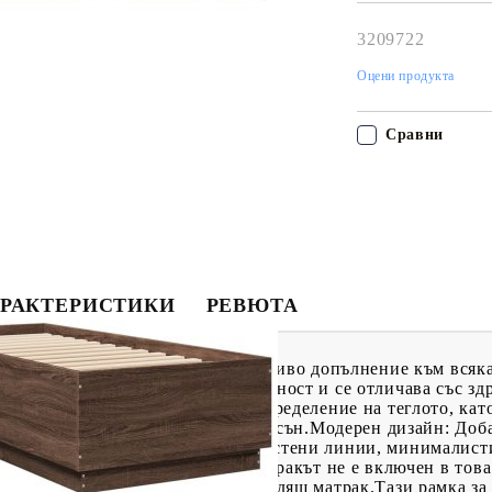
работния ден!
3209722
Оцени продукта
Сравни
РАКТЕРИСТИКИ
РЕВЮТА
тази рамка за легло! Тя е приветливо допълнение към всяк
ително качество с гладка повърхност и се отличава със зд
 шперплат осигуряват добро разпределение на теглото, кат
авъртане на тялото ви по време на сън.Модерен дизайн: Доб
рният дизайн се отличава с изчистени линии, минималисти
 дизайн. Полезно е да знаете:Матракът не е включен в тов
азгледате нашия магазин за подходящ матрак.Тази рамка за 