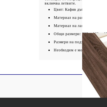
включва летвите.
Цвят: Кафяв дъб
Материал на рамката на легл
Материал на ламела: Шперпл
Общи размери: 203 x 102 x 40
Размери на подходящ матрак: 
Необходим е монтаж