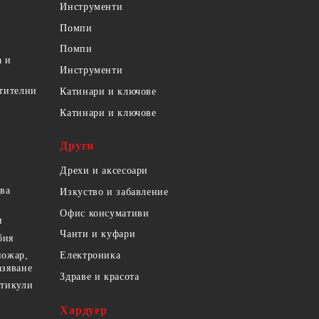
Инструменти
Помпи
Помпи
а и
Инструменти
етителни
Катинари и ключове
Катинари и ключове
Други
Дрехи и аксесоари
ова
Изкуство и забавление
Офис консумативи
и
Чанти и куфари
бия
пожар,
Електроника
азяване
Здраве и красота
ртикули
Хардуер