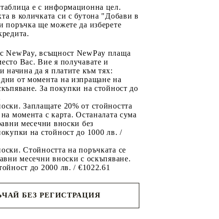
 таблица е с информационна цел.
та в количката си с бутона "Добави в
и поръчка ще можете да изберете
кредита.
 с NewPay, всъщност NewPay плаща
есто Вас. Вие я получавате и
ри начина да я платите към тях:
 дни от момента на изпращане на
скъпяване. За покупки на стойност до
2
носки. Заплащате 20% от стойността
 на момента с карта. Останалата сума
 равни месечни вноски без
покупки на стойност до 1000 лв. /
оски. Стойността на поръчката се
равни месечни вноски с оскъпяване.
тойност до 2000 лв. / €1022.61
ЧАЙ БЕЗ РЕГИСТРАЦИЯ
ще се
ките на