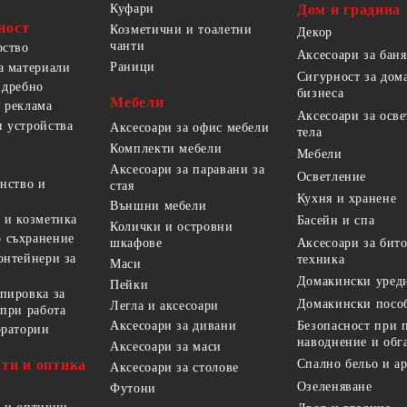
Куфари
Дом и градина
ност
Козметични и тоалетни
Декор
чанти
рство
Аксесоари за баня
Раници
а материали
Сигурност за дом
 дребно
бизнеса
Мебели
 реклама
Аксесоари за осв
 устройства
Аксесоари за офис мебели
тела
Комплекти мебели
Мебели
Аксесоари за паравани за
Осветление
анство и
стая
Кухня и хранене
Външни мебели
 и козметика
Басейн и спа
Колички и островни
 съхранение
Аксесоари за бит
шкафове
онтейнери за
техника
Маси
Домакински уред
Пейки
пировка за
Домакински посо
Легла и аксесоари
 при работа
Безопасност при 
Аксесоари за дивани
оратории
наводнение и обг
Аксесоари за маси
ти и оптика
Спално бельо и а
Аксесоари за столове
Озеленяване
Футони