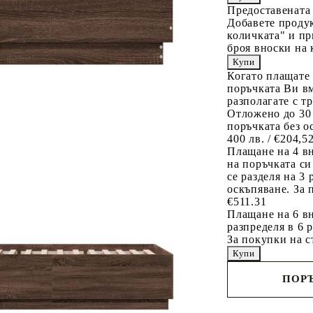
Предоставената
Добавете продук
количката" и пр
броя вноски на 
Когато плащате
поръчката Ви вм
разполагате с т
Отложено до 30
поръчката без о
400 лв. / €204,5
Плащане на 4 в
на поръчката си
се разделя на 3
оскъпяване. За 
€511.31
Плащане на 6 вн
разпределя в 6 
За покупки на с
ПОРЪ
Наш представител 
свърже с Вас в рам