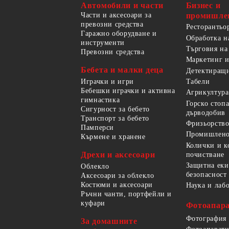
Автомобили и части
Бизнес и
Части и аксесоари за
промишле
превозни средства
Ресторантьо
Гаражно оборудване и
Обработка н
инструменти
Търговия на
Превозни средства
Маркетинг и
Бебета и малки деца
Детектиращи
Играчки и игри
Табели
Бебешки играчки и активна
Агрикултура
гимнастика
Горско стоп
Сигурност за бебето
дърводобив
Транспорт за бебето
Фризьорство
Памперси
Промишлено
Кърмене и хранене
Колички и к
Дрехи и аксесоари
почистване
Защитна еки
Облекло
безопасност
Аксесоари за облекло
Костюми и аксесоари
Наука и лаб
Ръчни чанти, портфейли и
куфари
Фотоапара
Фотография
За домашните