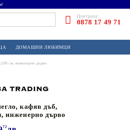
я!
Централа:
0878 17 49 71
ЕЦА
ДОМАШНИ ЛЮБИМЦИ
0x200 см, инженерно дърво
ТЛЕТИКА
аскетбол
кс и бойни изкуства
легло, кафяв дъб,
йзбол и софтбол
м, инженерно дърво
кей и лакрос
сновно спортно оборудване
9
72
лв.