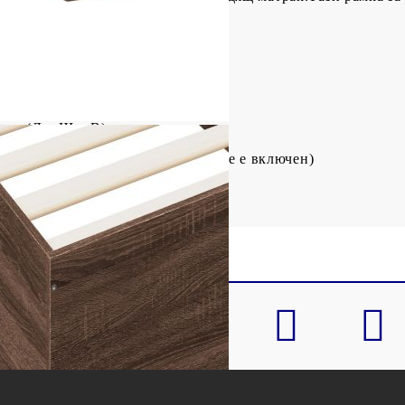
ото: Инженерно дърво
ат
 см (Д x Ш x В)
100 x 200 см (Ш x Д) (матракът не е включен)