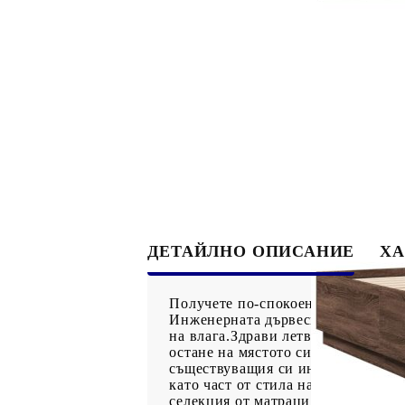
ДЕТАЙЛНО ОПИСАНИЕ
ХА
Получете по-спокоен нощен сън с 
Инженерната дървесина е с изключ
на влага.Здрави летви: Летвите от
остане на мястото си при всяко з
съществуващия си интериор! Моде
като част от стила на интериорния
селекция от матраци. Можете да р