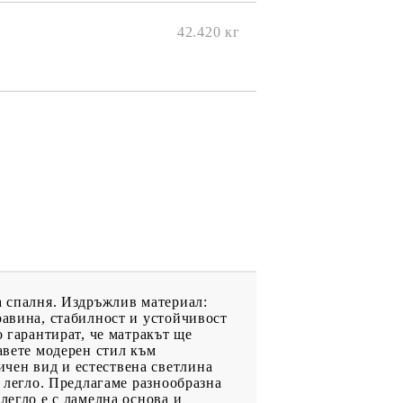
42.420
кг
а спалня. Издръжлив материал:
равина, стабилност и устойчивост
о гарантират, че матракът ще
авете модерен стил към
чен вид и естествена светлина
а легло. Предлагаме разнообразна
легло е с ламелна основа и