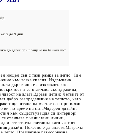
олейбол
бр.
ка: 5 до 9 дни
вка до адрес при плащане по банков път
ен нощен сън с тази рамка за легло! Тя е
нение към всяка спалня. Издръжлив
рната дървесина е с изключително
 повърхност и се отличава със здравина,
йчивост на влага.Здрави летви: Летвите от
ат добро разпределение на теглото, като
тракът ще остане на мястото си при всяко
то ви по време на сън.Модерен дизайн:
 стил към съществуващия си интериор!
 се отличава с изчистени линии,
д и естествена светлина като част от
ния дизайн. Полезно е да знаете:Матракът
ва легло. Предлагаме разнообразна