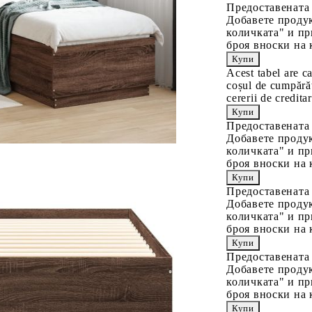
Предоставената
Добавете продук
количката" и пр
броя вноски на 
Acest tabel are c
coșul de cumpărăt
cererii de creditar
Предоставената
Добавете продук
количката" и пр
броя вноски на 
Предоставената
Добавете продук
количката" и пр
броя вноски на 
Предоставената
Добавете продук
количката" и пр
броя вноски на 