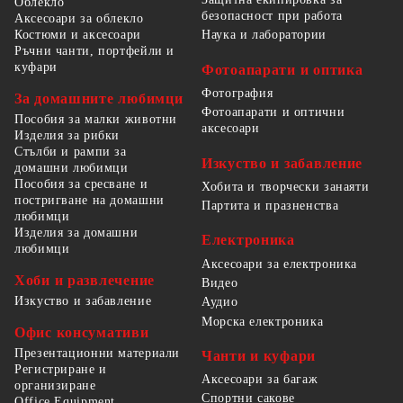
Облекло
безопасност при работа
Аксесоари за облекло
Костюми и аксесоари
Наука и лаборатории
Ръчни чанти, портфейли и
куфари
Фотоапарати и оптика
Фотография
За домашните любимци
Фотоапарати и оптични
Пособия за малки животни
аксесоари
Изделия за рибки
Стълби и рампи за
Изкуство и забавление
домашни любимци
Пособия за сресване и
Хобита и творчески занаяти
постригване на домашни
Партита и празненства
любимци
Изделия за домашни
Електроника
любимци
Аксесоари за електроника
Хоби и развлечение
Видео
Изкуство и забавление
Аудио
Морска електроника
Офис консумативи
Презентационни материали
Чанти и куфари
Регистриране и
Аксесоари за багаж
организиране
Спортни сакове
Office Equipment