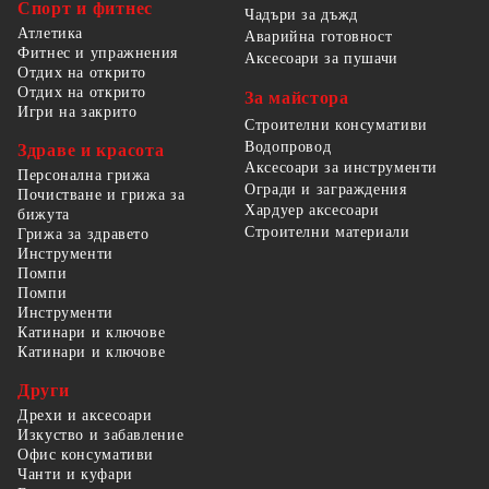
Спорт и фитнес
Чадъри за дъжд
Атлетика
Аварийна готовност
Фитнес и упражнения
Аксесоари за пушачи
Отдих на открито
Отдих на открито
За майстора
Игри на закрито
Строителни консумативи
Водопровод
Здраве и красота
Аксесоари за инструменти
Персонална грижа
Огради и заграждения
Почистване и грижа за
Хардуер аксесоари
бижута
Строителни материали
Грижа за здравето
Инструменти
Помпи
Помпи
Инструменти
Катинари и ключове
Катинари и ключове
Други
Дрехи и аксесоари
Изкуство и забавление
Офис консумативи
Чанти и куфари