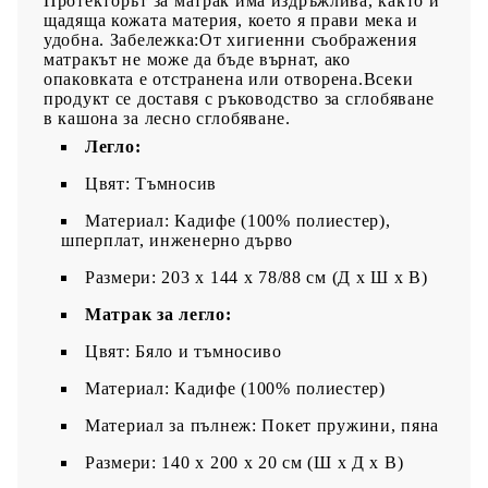
Протекторът за матрак има издръжлива, както и
щадяща кожата материя, което я прави мека и
удобна. Забележка:От хигиенни съображения
матракът не може да бъде върнат, ако
опаковката е отстранена или отворена.Всеки
продукт се доставя с ръководство за сглобяване
в кашона за лесно сглобяване.
Легло:
Цвят: Тъмносив
Материал: Кадифе (100% полиестер),
шперплат, инженерно дърво
Размери: 203 x 144 x 78/88 см (Д x Ш x В)
Матрак за легло:
Цвят: Бяло и тъмносиво
Материал: Кадифе (100% полиестер)
Материал за пълнеж: Покет пружини, пяна
Размери: 140 x 200 x 20 см (Ш x Д x В)