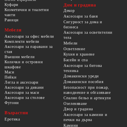
Куфари
Дом и градина
Козметични и тоалетни
Декор
чанти
Аксесоари за баня
Раници
Сигурност за дома и
бизнеса
Мебели
Аксесоари за осветителни
Аксесоари за офис мебели
тела
Комплекти мебели
Мебели
Аксесоари за паравани за
Осветление
стая
Кухня и хранене
Външни мебели
Басейн и спа
Колички и островни
Аксесоари за битова
шкафове
техника
Маси
Домакински уреди
Пейки
Домакински пособия
Легла и аксесоари
Безопасност при пожар,
Аксесоари за дивани
наводнение и обгазяване
Аксесоари за маси
Аксесоари за столове
Спално бельо и артикули
Футони
Озеленяване
Двор и градина
Възрастни
Аксесоари за камини и
Еротика
печки на дърва
Камини