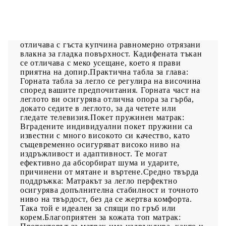
Използвайте това боксспринг легло, за да се
насладите на спокоен сън! Предлага ви
максимален релакс и приятен сън. Меко кадифе:
Кадифето е мека и луксозна материя, която се
отличава с гъста купчина равномерно отрязани
влакна за гладка повърхност. Кадифената тъкан
се отличава с меко усещане, което я прави
приятна на допир.Практична табла за глава:
Горната табла за легло се регулира на височина
според вашите предпочитания. Горната част на
леглото ви осигурява отлична опора за гърба,
докато седите в леглото, за да четете или
гледате телевизия.Покет пружинен матрак:
Вградените индивидуални покет пружини са
известни с много високото си качество, като
същевременно осигуряват високо ниво на
издръжливост и адаптивност. Те могат
ефективно да абсорбират шума и ударите,
причинени от мятане и въртене.Средно твърда
поддръжка: Матракът за легло перфектно
осигурява допълнителна стабилност и точното
ниво на твърдост, без да се жертва комфорта.
Така той е идеален за спящи по гръб или
корем.Благоприятен за кожата топ матрак: