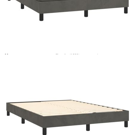
Време за доставка: 5 до 9 дни
Безплатна доставка до адрес при плащане по банков път
Цвят:
Бял
Материал:
Кадифе (100% полиестер)
Размери:
140 x 200 x 5 см (Ш x Д x В)
EAN code:
8720845502102
Материал на пълнежа:
Пяна
Материал за пълнеж:
Покет пружини, пяна
Материал на топ матрака:
Плат (100% полиестер)
Купи на изплащане
Credit calculator
Боксспринг легло с матрак, тъмносиво, 140x200 см,
кадифе
Please select credit institution
Цена на продукта:
€389.00