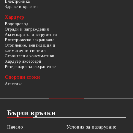
Електроника
Здраве и красота
Хардуер
Водопровод
Огради и заграждения
Аксесоари за инструменти
Електрическо захранване
Отопление, вентилация и
климатични системи
Строителни консумативи
Хардуер аксесоари
Резервоари за съхранение
Спортни стоки
Атлетика
Бързи връзки
Начало
Условия за пазаруване