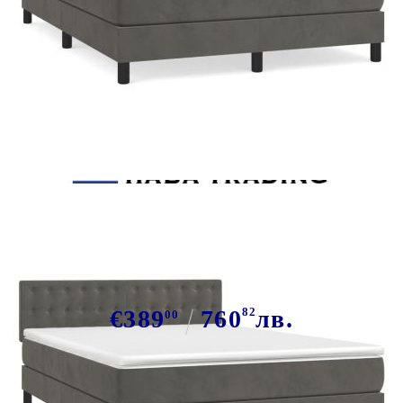
Tweet
Сподели
Боксспринг легло с матрак,
тъмносиво, 140x200 см, кадифе
€389
760
82
лв.
00
В наличност: 88 бр.