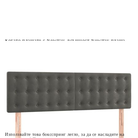
Предоставената таблица е с информационна цел.
Добавете продукта в количката си с бутона "Добави в
количката" и при поръчка ще можете да изберете броя
вноски на кредита.
Когато плащате с NewPay, всъщност NewPay плаща
поръчката Ви вместо Вас. Вие я получавате и
разполагате с три начина да я платите към тях:
Отложено до 30 дни от момента на изпращане на
поръчката без оскъпяване. За покупки на стойност до
400 лв. / €204,52
Плащане на 4 вноски. Заплащате 20% от стойността на
поръчката си на момента с карта. Останалата сума се
разделя на 3 равни месечни вноски без оскъпяване. За
покупки на стойност до 1000 лв. / €511.31
Плащане на 6 вноски. Стойността на поръчката се
разпределя в 6 равни месечни вноски с оскъпяване. За
покупки на стойност до 2000 лв. / €1022.61
Използвайте това боксспринг легло, за да се насладите на