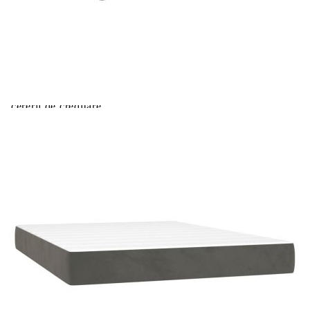
Extraction of information from credit institutions
Предоставената таблица е с информационна цел.
Добавете продукта в количката си с бутона "Добави в
количката" и при поръчка ще можете да изберете броя
вноски на кредита.
Acest tabel are caracter informativ. Adăugați produsul în
coșul de cumpărături unde veți putea selecta detaliile
cererii de creditare.
Предоставената таблица е с информационна цел.
Добавете продукта в количката си с бутона "Добави в
количката" и при поръчка ще можете да изберете броя
вноски на кредита.
Предоставената таблица е с информационна цел.
Добавете продукта в количката си с бутона "Добави в
количката" и при поръчка ще можете да изберете броя
вноски на кредита.
Предоставената таблица е с информационна цел.
Добавете продукта в количката си с бутона "Добави в
количката" и при поръчка ще можете да изберете броя
вноски на кредита.