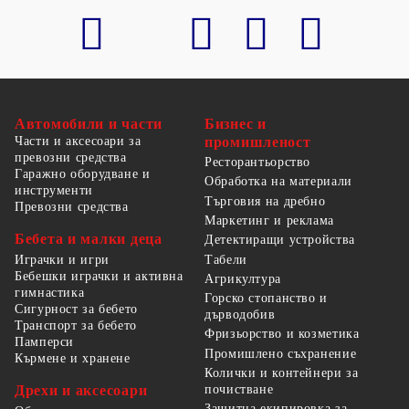
Автомобили и части
Бизнес и
Части и аксесоари за
промишленост
превозни средства
Ресторантьорство
Гаражно оборудване и
Обработка на материали
инструменти
Търговия на дребно
Превозни средства
Маркетинг и реклама
Бебета и малки деца
Детектиращи устройства
Табели
Играчки и игри
Бебешки играчки и активна
Агрикултура
гимнастика
Горско стопанство и
Сигурност за бебето
дърводобив
Транспорт за бебето
Фризьорство и козметика
Памперси
Промишлено съхранение
Кърмене и хранене
Колички и контейнери за
Дрехи и аксесоари
почистване
Защитна екипировка за