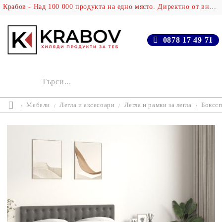
Крабов - Над 100 000 продукта на едно място. Директно от вносителя!
0878 17 49 71
Мебели
Легла и аксесоари
Легла и рамки за легла
Бокссп