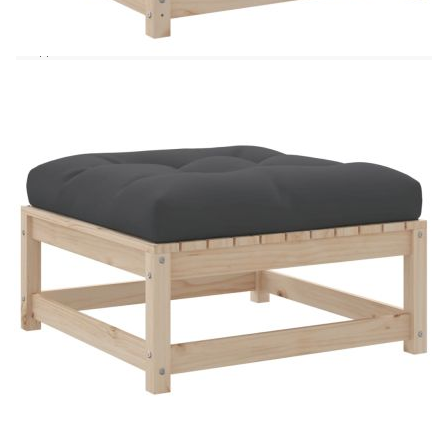
и ефективно предотвратява събирането на вода,
като осигурява суха и удобна седалка. Модулен
дизайн: Този комплект външни мебели има
модулен дизайн, което го прави напълно гъвкав
и лесен за преместване, така че можете да
създадете персонализирана подредба на външни
мебели. Добре е да се знае:За да сте сигурни, че
вашите външни мебели ще останат красиви, ви
препоръчваме да ги защитите с водоустойчиво
покривало.
Материал: Масивна борова дървесина
(необработена)
Товароносимост (на седалка): 110 кг
Необходим е монтаж
Ъглова седалка:
Размери: 70 x 70 x 67 см (Ш x Д x В)
Размери на седалката: 63,5 x 63,5 см (Ш x
Д)
Височина на облегалката: 37 см