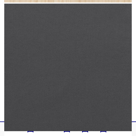
Размери на възглавницата за облягане: 70 x
40 x 12 см (Д х Ш x Деб)
Доставката съдържа:
1 x Ъглов фотьойл
1 х Централен диван
1 x Табуретка
3 x Възглавници за облягане
3 x Възглавници за седалката
Максимално 110 кг на седалка. Съобразете се с
риска от открит огън и други източници на
силна топлина в близост до продукта.