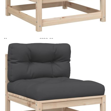
Товароносимост (на седалка):
110 кг
Купи на изплащане
Credit calculator
Градински комплект диван с възглавници, 3 части,
масив бор
Please select credit institution
Цена на продукта:
€223.00
Extraction of information from credit institutions
Предоставената таблица е с информационна цел.
Добавете продукта в количката си с бутона "Добави в
количката" и при поръчка ще можете да изберете броя
вноски на кредита.
Acest tabel are caracter informativ. Adăugați produsul în
coșul de cumpărături unde veți putea selecta detaliile
cererii de creditare.
Предоставената таблица е с информационна цел.
Добавете продукта в количката си с бутона "Добави в
количката" и при поръчка ще можете да изберете броя
вноски на кредита.