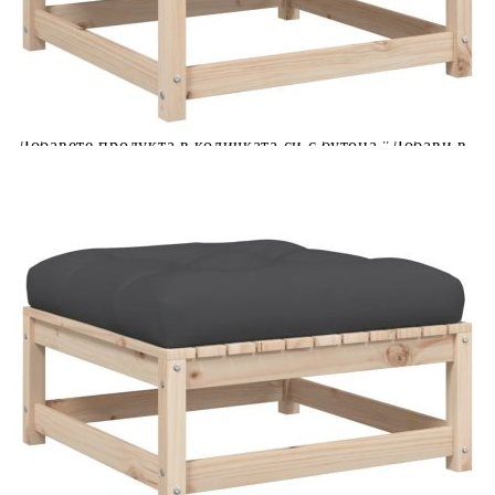
Предоставената таблица е с информационна цел.
Добавете продукта в количката си с бутона "Добави в
количката" и при поръчка ще можете да изберете броя
вноски на кредита.
Предоставената таблица е с информационна цел.
Добавете продукта в количката си с бутона "Добави в
количката" и при поръчка ще можете да изберете броя
вноски на кредита.
Предоставената таблица е с информационна цел.
Добавете продукта в количката си с бутона "Добави в
количката" и при поръчка ще можете да изберете броя
вноски на кредита.
Когато плащате с NewPay, всъщност NewPay плаща
поръчката Ви вместо Вас. Вие я получавате и
разполагате с три начина да я платите към тях:
Отложено до 30 дни от момента на изпращане на
поръчката без оскъпяване. За покупки на стойност до
400 лв. / €204,52
Плащане на 4 вноски. Заплащате 20% от стойността на
поръчката си на момента с карта. Останалата сума се