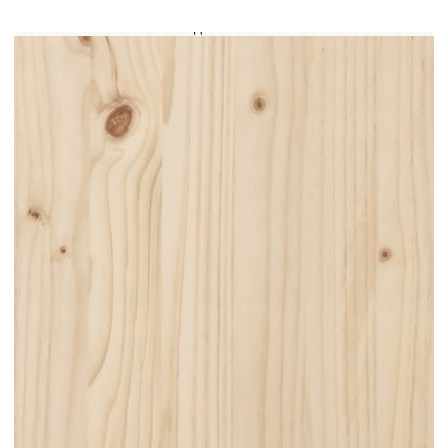
Височина на седалката от земята: 30 см
Централна седалка:
Размери: 70 x 70 x 67 см (Ш x Д x В)
Размери на седалката: 70 x 63,5 см (Ш x Д)
Височина на облегалката: 37 см
Височина на седалката от земята: 30 см
Размери на табуретката: 70 x 70 x 30 см (Ш
x Д x В)
Възглавница:
Цвят: Антрацит
Материал на калъфа: Оксфорд плат
Пълнеж: PP памук
Размери на възглавницата за сядане: 70 x
70 x 12 см (Ш х Д x Деб)