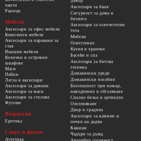
Декор
чанти
Аксесоари за баня
Раници
Сигурност за дома и
бизнеса
Мебели
Аксесоари за осветителни
Аксесоари за офис мебели
тела
Комплекти мебели
Мебели
Аксесоари за паравани за
Осветление
стая
Кухня и хранене
Външни мебели
Басейн и спа
Колички и островни
Аксесоари за битова
шкафове
техника
Маси
Домакински уреди
Пейки
Домакински пособия
Легла и аксесоари
Безопасност при пожар,
Аксесоари за дивани
наводнение и обгазяване
Аксесоари за маси
Аксесоари за столове
Спално бельо и артикули
Футони
Озеленяване
Двор и градина
Възрастни
Аксесоари за камини и
Еротика
печки на дърва
Камини
Спорт и фитнес
Чадъри за дъжд
Атлетика
Аварийна готовност