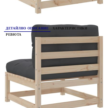
красиви, ви препоръчваме да ги защитите с водоустойчиво
покривало. Максимално 110 кг на седалка. Съобразете се с
риска от открит огън и други източници на силна топлина в
близост до продукта.
ДЕТАЙЛНО ОПИСАНИЕ
ХАРАКТЕРИСТИКИ
РЕВЮТА
Този градински диван е идеалното допълнение
към вашия заден двор, тераса или вътрешен
двор, осигурявайки удобно и привлекателно
пространство за разговори със семейството и
приятелите или просто за почивка и забавление
на открито. Здрав и издръжлив материал:
Масивната борова дървесина е известна със
своята здравина и издръжливост. Нейните
прави зърна и отличителни възли допринасят за
рустик чара ѝ. Удобна седалка: Тази мебел за
открито, снабдена с плътно подплатени
възглавници, предлага удобство при сядане.
Добро проветряване и предотвратяване на
образуването на натрупвания: Дизайнът на
ламелите спомага за оптимален въздушен поток