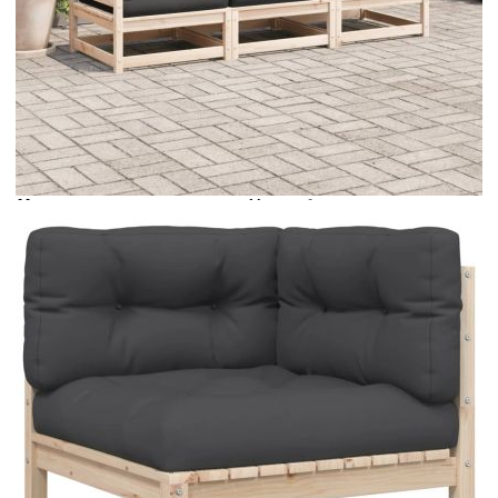
Време за доставка: 5 до 9 дни
Безплатна доставка до адрес при плащане по банков път
Цвят:
Антрацит
Материал:
Масивна борова дървесина
(необработена)
Размери:
70 x 70 x 67 см (Ш x Д x В)
EAN code:
8721102858260
Височина на седалката от
30 см
земята:
Височина на облегалката:
37 см
Размери на табуретката:
70 x 70 x 30 см (Ш x Д x В)
Размери на седалката:
70 x 63,5 см (Ш x Д)
Пълнеж:
PP памук
Размери на възглавницата за
70 x 40 x 12 см (Д х Ш x Деб)
облягане:
Материал на калъфа:
Оксфорд плат
Размери на възглавницата за
70 x 70 x 12 см (Ш х Д x Деб)
сядане: