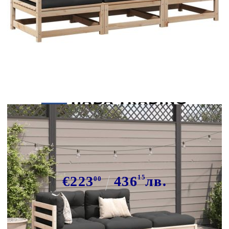
Tweet
Сподели
Градински комплект диван с
възглавници, 3 части, масив бор
€223
436
15
лв.
00
В наличност: 5 бр.