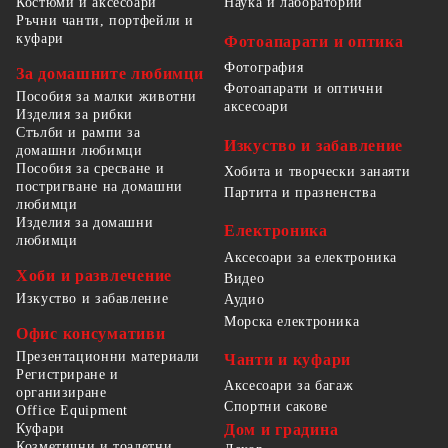
Костюми и аксесоари
Наука и лаборатории
Ръчни чанти, портфейли и
куфари
Фотоапарати и оптика
Фотография
За домашните любимци
Фотоапарати и оптични
Пособия за малки животни
аксесоари
Изделия за рибки
Стълби и рампи за
Изкуство и забавление
домашни любимци
Пособия за сресване и
Хобита и творчески занаяти
постригване на домашни
Партита и празненства
любимци
Изделия за домашни
Електроника
любимци
Аксесоари за електроника
Хоби и развлечение
Видео
Изкуство и забавление
Аудио
Морска електроника
Офис консумативи
Презентационни материали
Чанти и куфари
Регистриране и
Аксесоари за багаж
организиране
Спортни сакове
Office Equipment
Куфари
Дом и градина
Козметични и тоалетни