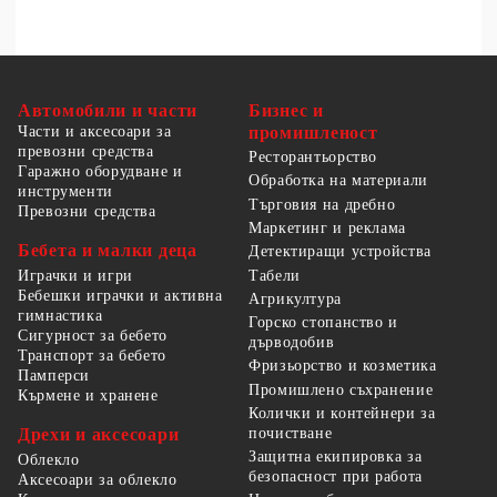
Автомобили и части
Бизнес и
Части и аксесоари за
промишленост
превозни средства
Ресторантьорство
Гаражно оборудване и
Обработка на материали
инструменти
Търговия на дребно
Превозни средства
Маркетинг и реклама
Бебета и малки деца
Детектиращи устройства
Табели
Играчки и игри
Бебешки играчки и активна
Агрикултура
гимнастика
Горско стопанство и
Сигурност за бебето
дърводобив
Транспорт за бебето
Фризьорство и козметика
Памперси
Промишлено съхранение
Кърмене и хранене
Колички и контейнери за
Дрехи и аксесоари
почистване
Защитна екипировка за
Облекло
безопасност при работа
Аксесоари за облекло