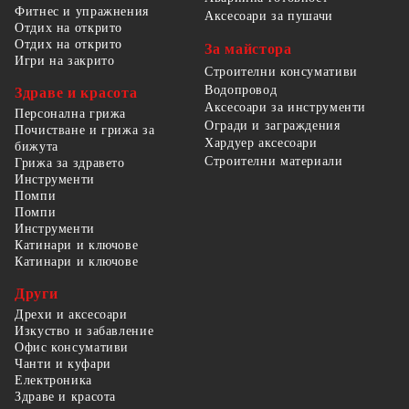
Фитнес и упражнения
Аксесоари за пушачи
Отдих на открито
Отдих на открито
За майстора
Игри на закрито
Строителни консумативи
Водопровод
Здраве и красота
Аксесоари за инструменти
Персонална грижа
Огради и заграждения
Почистване и грижа за
Хардуер аксесоари
бижута
Строителни материали
Грижа за здравето
Инструменти
Помпи
Помпи
Инструменти
Катинари и ключове
Катинари и ключове
Други
Дрехи и аксесоари
Изкуство и забавление
Офис консумативи
Чанти и куфари
Електроника
Здраве и красота