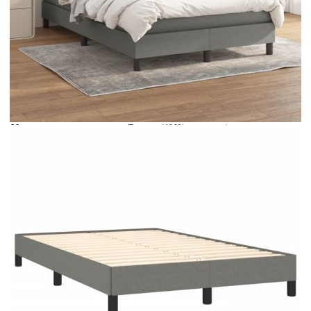
Време за доставка: 5 до 9 дни
Безплатна доставка до адрес при плащане по банков път
Цвят:
Бял
Материал:
Текстил (100% полиестер)
Размери:
120 x 190 x 5 см (Д x Ш x В)
EAN code:
8721102436321
Материал на пълнежа:
Пяна
Материал за пълнеж:
Покет пружини, пяна
Материал на топ матрака:
Плат (100% полиестер)
Купи на изплащане
Credit calculator
Боксспринг легло с матрак, тъмносиво, 120x190 см,
плат
Please select credit institution
Цена на продукта:
€351.00