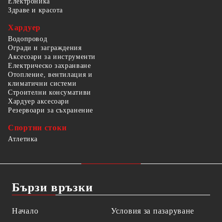
Електроника
Здраве и красота
Хардуер
Водопровод
Огради и заграждения
Аксесоари за инструменти
Електрическо захранване
Отопление, вентилация и
климатични системи
Строителни консумативи
Хардуер аксесоари
Резервоари за съхранение
Спортни стоки
Атлетика
Бързи връзки
Начало
Условия за пазаруване