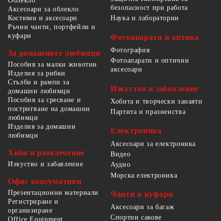
Облекло
безопасност при работа
Аксесоари за облекло
Костюми и аксесоари
Наука и лаборатории
Ръчни чанти, портфейли и
куфари
Фотоапарати и оптика
Фотография
За домашните любимци
Фотоапарати и оптични
Пособия за малки животни
аксесоари
Изделия за рибки
Стълби и рампи за
Изкуство и забавление
домашни любимци
Пособия за сресване и
Хобита и творчески занаяти
постригване на домашни
Партита и празненства
любимци
Изделия за домашни
Електроника
любимци
Аксесоари за електроника
Хоби и развлечение
Видео
Изкуство и забавление
Аудио
Морска електроника
Офис консумативи
Презентационни материали
Чанти и куфари
Регистриране и
Аксесоари за багаж
организиране
Спортни сакове
Office Equipment