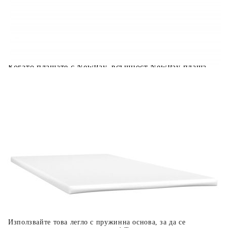
Предоставената таблица е с информационна цел.
Добавете продукта в количката си с бутона "Добави в
количката" и при поръчка ще можете да изберете броя
вноски на кредита.
Когато плащате с NewPay, всъщност NewPay плаща
поръчката Ви вместо Вас. Вие я получавате и
разполагате с три начина да я платите към тях:
Отложено до 30 дни от момента на изпращане на
поръчката без оскъпяване. За покупки на стойност до
400 лв. / €204,52
Плащане на 4 вноски. Заплащате 20% от стойността на
поръчката си на момента с карта. Останалата сума се
разделя на 3 равни месечни вноски без оскъпяване. За
покупки на стойност до 1000 лв. / €511.31
Плащане на 6 вноски. Стойността на поръчката се
разпределя в 6 равни месечни вноски с оскъпяване. За
покупки на стойност до 2000 лв. / €1022.61
Използвайте това легло с пружинна основа, за да се