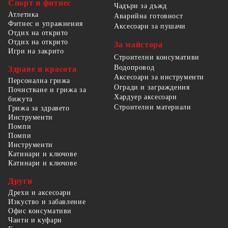
Спорт и фитнес
Чадъри за дъжд
Атлетика
Аварийна готовност
Фитнес и упражнения
Аксесоари за пушачи
Отдих на открито
Отдих на открито
За майстора
Игри на закрито
Строителни консумативи
Водопровод
Здраве и красота
Аксесоари за инструменти
Персонална грижа
Огради и заграждения
Почистване и грижа за
Хардуер аксесоари
бижута
Строителни материали
Грижа за здравето
Инструменти
Помпи
Помпи
Инструменти
Катинари и ключове
Катинари и ключове
Други
Дрехи и аксесоари
Изкуство и забавление
Офис консумативи
Чанти и куфари