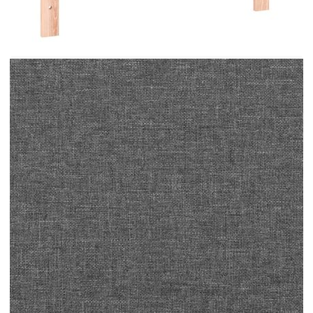
Използвайте това легло с пружинна основа, за
да се насладите на спокоен нощен сън! То ви
предлага максимална релаксация и приятен сън.
Издръжлива материя: Материята се отличава с
семпъл и изчистен вид, дишаща е и
издръжлива.Практична табла: Таблата на
леглото се регулира по височина според вашите
предпочитания. Таблата на леглото ви
осигурява отлична опора за гърба, докато
седите в леглото, за да четете или гледате
телевизия.Матрак с джобни пружини:
Вградената индивидуална джобна пружина е
известна с много високото си качество, като
същевременно осигурява високо ниво на
издръжливост и адаптивност. Тя може
ефективно да абсорбира шума и ударите,
причинени от хвърляне и обръщане.Средно
твърда опора: Матракът осигурява перфектно
допълнителна стабилност и точното ниво на
твърдост, без да се жертва комфортът. Така че,
той е идеален за спящи по гръб или по
корем.Топ матрак, щадящ кожата: Протекторът
за матрак е с издръжлив, както и щадящ кожата
плат, което го прави мек и удобен. Полезно е да