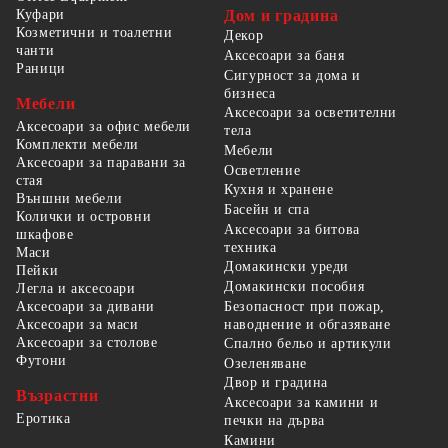
Куфари
Дом и градина
Козметични и тоалетни
Декор
чанти
Аксесоари за баня
Раници
Сигурност за дома и
бизнеса
Мебели
Аксесоари за осветителни
Аксесоари за офис мебели
тела
Комплекти мебели
Мебели
Аксесоари за паравани за
Осветление
стая
Кухня и хранене
Външни мебели
Басейн и спа
Колички и островни
Аксесоари за битова
шкафове
техника
Маси
Домакински уреди
Пейки
Домакински пособия
Легла и аксесоари
Безопасност при пожар,
Аксесоари за дивани
наводнение и обгазяване
Аксесоари за маси
Аксесоари за столове
Спално бельо и артикули
Футони
Озеленяване
Двор и градина
Възрастни
Аксесоари за камини и
Еротика
печки на дърва
Камини