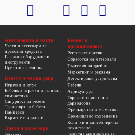
Автомобили и части
Бизнес и
Части и аксесоари за
промишленост
превозни средства
Ресторантьорство
Гаражно оборудване и
Обработка на материали
инструменти
Търговия на дребно
Превозни средства
Маркетинг и реклама
Бебета и малки деца
Детектиращи устройства
Табели
Играчки и игри
Бебешки играчки и активна
Агрикултура
гимнастика
Горско стопанство и
Сигурност за бебето
дърводобив
Транспорт за бебето
Фризьорство и козметика
Памперси
Промишлено съхранение
Кърмене и хранене
Колички и контейнери за
Дрехи и аксесоари
почистване
Защитна екипировка за