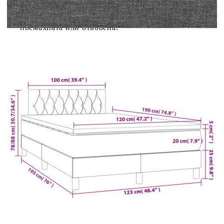
знаете:Тази рамка за легло е с ламели и включва
ламели.От хигиенни съображения матракът не
може да бъде върнат, ако опаковката е
премахната или отворена.
Легло:
Цвят: Тъмносив
Материал: Плат (100% полиестер),
шперплат, инженерно дърво, масивна борова
дървесина
Размери: 193 x 123 x 78/88 см (Д x Ш x В)
Матрак за легло:
Цвят: Тъмносиво и бяло
Материал: Текстил (100% полиестер)
Материал за пълнеж: Покет пружини, пяна
Размери: 120 x 190 x 20 см (Д x Ш x В)
Топ матрак за легло: