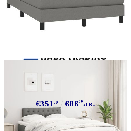
Tweet
Сподели
Боксспринг легло с матрак,
тъмносиво, 120x190 см, плат
€351
686
50
лв.
00
В наличност: 52 бр.