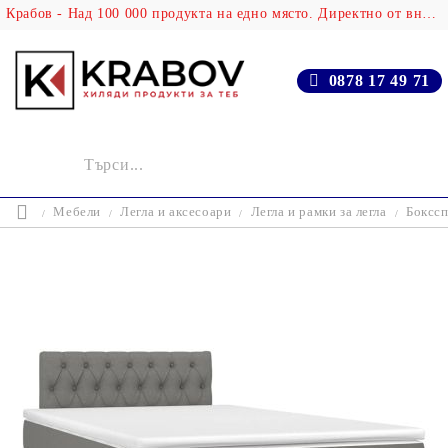
Крабов - Над 100 000 продукта на едно място. Директно от вносителя!
0878 17 49 71
Мебели
Легла и аксесоари
Легла и рамки за легла
Бокссп