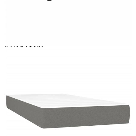
Extraction of information from credit institutions
Предоставената таблица е с информационна цел.
Добавете продукта в количката си с бутона "Добави в
количката" и при поръчка ще можете да изберете броя
вноски на кредита.
Acest tabel are caracter informativ. Adăugați produsul în
coșul de cumpărături unde veți putea selecta detaliile
cererii de creditare.
Предоставената таблица е с информационна цел.
Добавете продукта в количката си с бутона "Добави в
количката" и при поръчка ще можете да изберете броя
вноски на кредита.
Предоставената таблица е с информационна цел.
Добавете продукта в количката си с бутона "Добави в
количката" и при поръчка ще можете да изберете броя
вноски на кредита.
Предоставената таблица е с информационна цел.
Добавете продукта в количката си с бутона "Добави в
количката" и при поръчка ще можете да изберете броя
вноски на кредита.