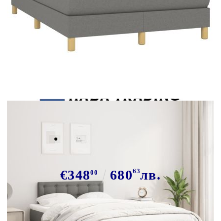
Tweet
Сподели
Боксспринг легло с матрак,
тъмносиво, 120x190 см, плат
€348
680
63
лв.
00
В наличност: 63 бр.