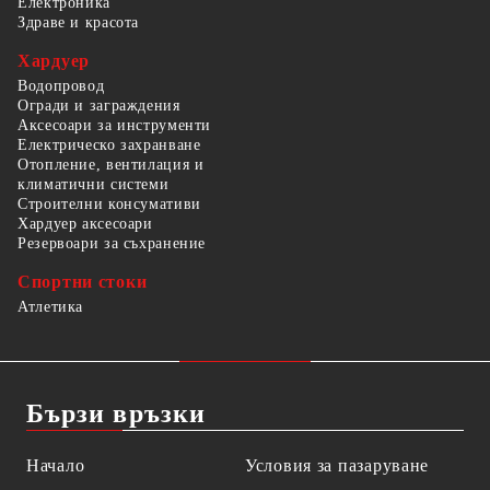
Електроника
Здраве и красота
Хардуер
Водопровод
Огради и заграждения
Аксесоари за инструменти
Електрическо захранване
Отопление, вентилация и
климатични системи
Строителни консумативи
Хардуер аксесоари
Резервоари за съхранение
Спортни стоки
Атлетика
Бързи връзки
Начало
Условия за пазаруване