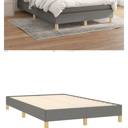
Време за доставка: 5 до 9 дни
Безплатна доставка до адрес при плащане по банков път
Цвят:
Бял
Материал:
Текстил (100% полиестер)
Размери:
120 x 190 x 5 см (Д x Ш x В)
EAN code:
8721102436888
Материал на пълнежа:
Пяна
Материал за пълнеж:
Покет пружини, пяна
Материал на топ матрака:
Плат (100% полиестер)
Купи на изплащане
Credit calculator
Боксспринг легло с матрак, тъмносиво, 120x190 см,
плат
Please select credit institution
Цена на продукта:
€348.00