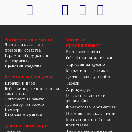
Автомобили и части
Бизнес и
Части и аксесоари за
промишленост
превозни средства
Ресторантьорство
Гаражно оборудване и
Обработка на материали
инструменти
Търговия на дребно
Превозни средства
Маркетинг и реклама
Бебета и малки деца
Детектиращи устройства
Табели
Играчки и игри
Бебешки играчки и активна
Агрикултура
гимнастика
Горско стопанство и
Сигурност за бебето
дърводобив
Транспорт за бебето
Фризьорство и козметика
Памперси
Промишлено съхранение
Кърмене и хранене
Колички и контейнери за
Дрехи и аксесоари
почистване
Защитна екипировка за