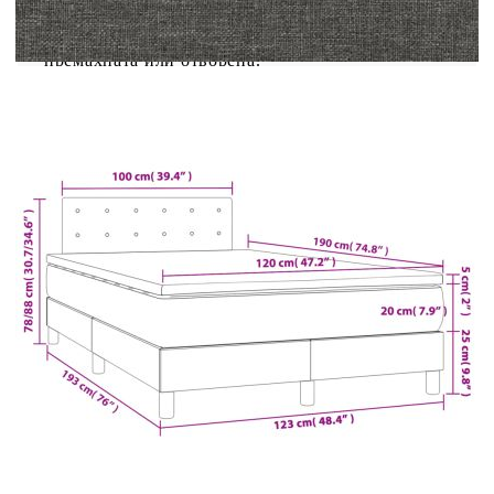
знаете:Тази рамка за легло е с ламели и включва
ламели.От хигиенни съображения матракът не
може да бъде върнат, ако опаковката е
премахната или отворена.
Легло:
Цвят: Тъмносив
Материал: Плат (100% полиестер),
шперплат, инженерно дърво, масивна борова
дървесина
Размери: 193 x 123 x 78/88 см (Д x Ш x В)
Матрак за легло:
Цвят: Тъмносиво и бяло
Материал: Текстил (100% полиестер)
Материал за пълнеж: Покет пружини, пяна
Размери: 120 x 190 x 20 см (Д x Ш x В)
Топ матрак за легло: