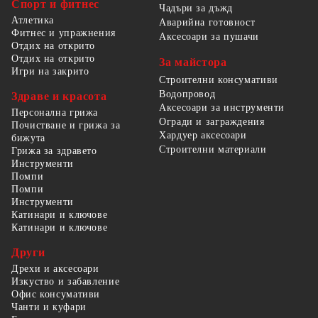
Спорт и фитнес
Чадъри за дъжд
Атлетика
Аварийна готовност
Фитнес и упражнения
Аксесоари за пушачи
Отдих на открито
Отдих на открито
За майстора
Игри на закрито
Строителни консумативи
Водопровод
Здраве и красота
Аксесоари за инструменти
Персонална грижа
Огради и заграждения
Почистване и грижа за
Хардуер аксесоари
бижута
Строителни материали
Грижа за здравето
Инструменти
Помпи
Помпи
Инструменти
Катинари и ключове
Катинари и ключове
Други
Дрехи и аксесоари
Изкуство и забавление
Офис консумативи
Чанти и куфари