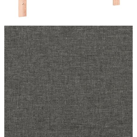
Използвайте това легло с пружинна основа, за
да се насладите на спокоен нощен сън! То ви
предлага максимална релаксация и приятен сън.
Издръжлива материя: Материята се отличава с
семпъл и изчистен вид, дишаща е и
издръжлива.Практична табла: Таблата на
леглото се регулира по височина според вашите
предпочитания. Таблата на леглото ви
осигурява отлична опора за гърба, докато
седите в леглото, за да четете или гледате
телевизия.Матрак с джобни пружини:
Вградената индивидуална джобна пружина е
известна с много високото си качество, като
същевременно осигурява високо ниво на
издръжливост и адаптивност. Тя може
ефективно да абсорбира шума и ударите,
причинени от хвърляне и обръщане.Средно
твърда опора: Матракът осигурява перфектно
допълнителна стабилност и точното ниво на
твърдост, без да се жертва комфортът. Така че,
той е идеален за спящи по гръб или по
корем.Топ матрак, щадящ кожата: Протекторът
за матрак е с издръжлив, както и щадящ кожата
плат, което го прави мек и удобен. Полезно е да