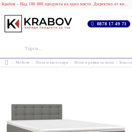
Крабов - Над 100 000 продукта на едно място. Директно от вносителя!
0878 17 49 71
Мебели
Легла и аксесоари
Легла и рамки за легла
Бокссп