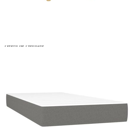
Extraction of information from credit institutions
Предоставената таблица е с информационна цел.
Добавете продукта в количката си с бутона "Добави в
количката" и при поръчка ще можете да изберете броя
вноски на кредита.
Acest tabel are caracter informativ. Adăugați produsul în
coșul de cumpărături unde veți putea selecta detaliile
cererii de creditare.
Предоставената таблица е с информационна цел.
Добавете продукта в количката си с бутона "Добави в
количката" и при поръчка ще можете да изберете броя
вноски на кредита.
Предоставената таблица е с информационна цел.
Добавете продукта в количката си с бутона "Добави в
количката" и при поръчка ще можете да изберете броя
вноски на кредита.
Предоставената таблица е с информационна цел.
Добавете продукта в количката си с бутона "Добави в
количката" и при поръчка ще можете да изберете броя
вноски на кредита.