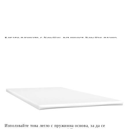
Предоставената таблица е с информационна цел.
Добавете продукта в количката си с бутона "Добави в
количката" и при поръчка ще можете да изберете броя
вноски на кредита.
Когато плащате с NewPay, всъщност NewPay плаща
поръчката Ви вместо Вас. Вие я получавате и
разполагате с три начина да я платите към тях:
Отложено до 30 дни от момента на изпращане на
поръчката без оскъпяване. За покупки на стойност до
400 лв. / €204,52
Плащане на 4 вноски. Заплащате 20% от стойността на
поръчката си на момента с карта. Останалата сума се
разделя на 3 равни месечни вноски без оскъпяване. За
покупки на стойност до 1000 лв. / €511.31
Плащане на 6 вноски. Стойността на поръчката се
разпределя в 6 равни месечни вноски с оскъпяване. За
покупки на стойност до 2000 лв. / €1022.61
Използвайте това легло с пружинна основа, за да се